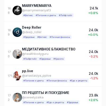
MARRYMEMARIYA
24.1k
16
@marrymemariya13
8
+0.8%
#Фитнес
#Питание и диеты
#Лайфстайл
Deep Roller
24.0k
16
@deep_roller
9
+0.0%
#Здоровье
#Фитнес
#Личные финансы
МЕДИТАТИВНОЕ БЛАЖЕНСТВО
24.0k
17
@healthbodyguru
0
-3.2%
#Лайфстайл
#Здоровье
#Красота
pp.live
24.0k
@anastasiya_pplive
171
-1.2%
#Питание и диеты
#Личные финансы
#Еда и рецепты
ПП РЕЦЕПТЫ И ПОХУДЕНИЕ
23.8k
17
@sweetyzaika
2
+2.6%
#Питание и диеты
#Еда и рецепты
#Здоровье