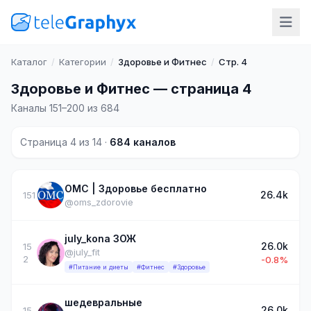
Каталог
/
Категории
/
Здоровье и Фитнес
/
Стр. 4
Здоровье и Фитнес — страница 4
Каналы 151–200 из 684
Страница 4 из 14 ·
684 каналов
ОМС | Здоровье бесплатно
26.4k
151
@oms_zdorovie
july_kona ЗОЖ
26.0k
15
@july_fit
2
-0.8%
#Питание и диеты
#Фитнес
#Здоровье
шедевральные
26.0k
15