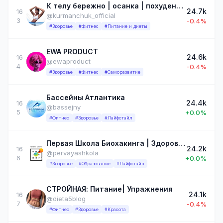
К телу бережно | осанка | похудение | ПП рецепты
24.7k
16
@kurmanchuk_official
3
-0.4%
#Здоровье
#Фитнес
#Питание и диеты
EWA PRODUCT
24.6k
16
@ewaproduct
4
-0.4%
#Здоровье
#Фитнес
#Саморазвитие
Бассейны Атлантика
24.4k
16
@bassejny
5
+0.0%
#Фитнес
#Здоровье
#Лайфстайл
Первая Школа Биохакинга | Здоровье
24.2k
16
@pervayashkola
6
+0.0%
#Здоровье
#Образование
#Лайфстайл
СТРОЙНАЯ: Питание| Упражнения
24.1k
16
@dieta5blog
7
-0.4%
#Фитнес
#Здоровье
#Красота