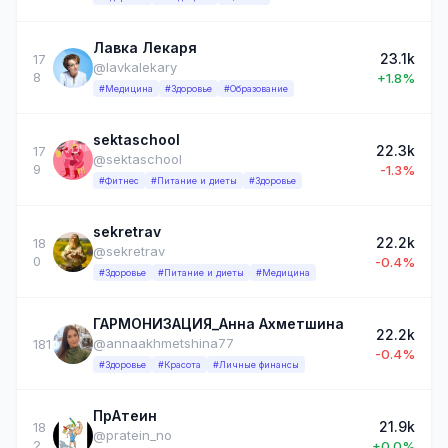
Лавка Лекаря
23.1k
17
@lavkalekary
8
+1.8%
#Медицина
#Здоровье
#Образование
sektaschool
22.3k
17
@sektaschool
9
-1.3%
#Фитнес
#Питание и диеты
#Здоровье
sekretrav
22.2k
18
@sekretrav
0
-0.4%
#Здоровье
#Питание и диеты
#Медицина
ГАРМОНИЗАЦИЯ_Анна Ахметшина
22.2k
@annaakhmetshina77
181
-0.4%
#Здоровье
#Красота
#Личные финансы
ПрАтеин
21.9k
18
@pratein_no
2
+0.0%