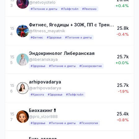
@netvoyotelo
3
+0.4%
#Питание и диеты
#Лайфстайл
#Реклама
Фитнес, Ягодицы + ЗОЖ, ПП с Тренером по науке (Кабуров Даниил)
25.8k
15
@fitness_mayatnik
4
-0.4%
#Фитнес
#Здоровье
#Питание и диеты
Эндокринолог Либеранская
25.7k
15
@liberanskaya
5
+0.0%
#Здоровье
#Питание и диеты
#Саморазвитие
arhipovadarya
25.7k
15
@arhipovadarya
6
-1.9%
#Красота
#Здоровье
#Лайфстайл
Биохакинг💊
25.4k
15
@pro_vizor888
7
-0.8%
#Здоровье
#Питание и диеты
#Психология
Будь здоров