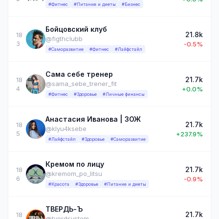
#Фитнес
#Питание и диеты
#Бизнес
Бойцовский клуб
21.8k
18
@figthclubb
3
-0.5%
#Саморазвитие
#Фитнес
#Лайфстайл
Сама себе тренер
21.7k
18
@sama_sebe_trener_fit
4
+0.0%
#Фитнес
#Здоровье
#Личные финансы
Анастасия Иванова | ЗОЖ
21.7k
18
@klyu4ksebe
5
+237.9%
#Лайфстайл
#Здоровье
#Саморазвитие
Кремом по лицу
21.7k
18
@kremom_po_litsu
6
-0.9%
#Красота
#Здоровье
#Питание и диеты
ТВЕРДЬ-Ъ
21.7k
18
@tverdsystem