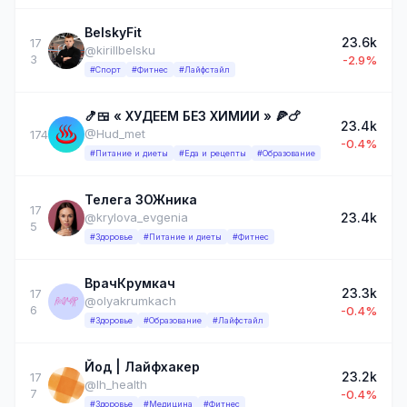
BelskyFit
23.6k
17
@kirillbelsku
3
-2.9%
#Спорт
#Фитнес
#Лайфстайл
🍤🍱 « ХУДЕЕМ БЕЗ ХИМИИ » 🍕🍗
23.4k
@Hud_met
174
-0.4%
#Питание и диеты
#Еда и рецепты
#Образование
Телега ЗОЖника
17
23.4k
@krylova_evgenia
5
#Здоровье
#Питание и диеты
#Фитнес
ВрачКрумкач
23.3k
17
@olyakrumkach
6
-0.4%
#Здоровье
#Образование
#Лайфстайл
Йод | Лайфхакер
23.2k
17
@lh_health
7
-0.4%
#Здоровье
#Медицина
#Фитнес