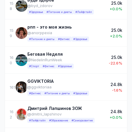
25.0k
15
@byd_zdorov
8
+0.0%
#Здоровье
#Питание и диеты
#Лайфстайл
рпп - это моя жизнь
25.0k
15
@anorppexia
9
+2.0%
#Питание и диеты
#Фитнес
#Здоровье
Беговая Неделя
25.0k
16
@NedelinRunWeek
0
-22.6%
#Спорт
#Фитнес
#Здоровье
GGVIKTORIA
24.8k
@ggviktoriaa
161
-1.6%
#Фитнес
#Питание и диеты
#Здоровье
Дмитрий Лапшинов ЗОЖ
24.8k
16
@dmitrii_lapshinov
2
+0.0%
#Лайфстайл
#Образование
#Саморазвитие