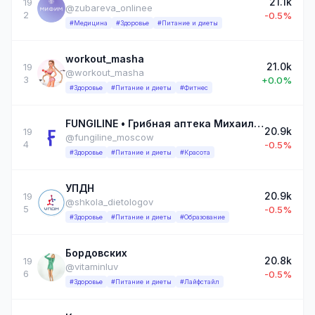
21.1k
19
@zubareva_onlinee
2
-0.5%
#Медицина
#Здоровье
#Питание и диеты
workout_masha
21.0k
19
@workout_masha
3
+0.0%
#Здоровье
#Питание и диеты
#Фитнес
FUNGILINE • Грибная аптека Михаила Вишневского
20.9k
19
@fungiline_moscow
4
-0.5%
#Здоровье
#Питание и диеты
#Красота
УПДН
20.9k
19
@shkola_dietologov
5
-0.5%
#Здоровье
#Питание и диеты
#Образование
Бордовских
20.8k
19
@vitaminluv
6
-0.5%
#Здоровье
#Питание и диеты
#Лайфстайл