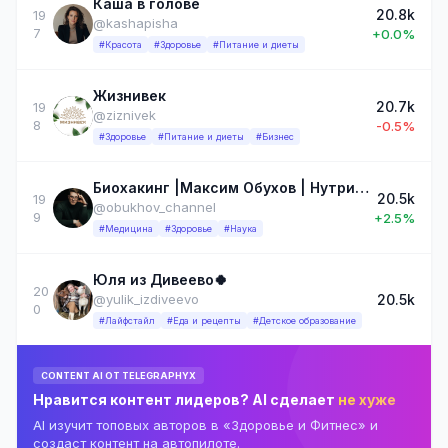
Каша в голове
20.8k
19
@kashapisha
7
+0.0%
#Красота
#Здоровье
#Питание и диеты
Жизнивек
20.7k
19
@ziznivek
8
-0.5%
#Здоровье
#Питание и диеты
#Бизнес
Биохакинг |Максим Обухов | Нутрициология
20.5k
19
@obukhov_channel
9
+2.5%
#Медицина
#Здоровье
#Наука
Юля из Дивеево🍀
20
20.5k
@yulik_izdiveevo
0
#Лайфстайл
#Еда и рецепты
#Детское образование
CONTENT AI ОТ TELEGRAPHYX
Нравится контент лидеров? AI сделает
не хуже
AI изучит топовых авторов в «Здоровье и Фитнес» и
создаст контент на автопилоте.