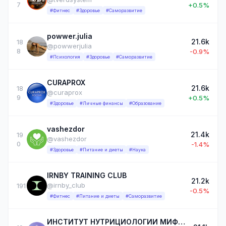
7
+0.5%
#Фитнес
#Здоровье
#Саморазвитие
powwer.julia
21.6k
18
@powwerjulia
8
-0.9%
#Психология
#Здоровье
#Саморазвитие
CURAPROX
21.6k
18
@curaprox
9
+0.5%
#Здоровье
#Личные финансы
#Образование
vashezdor
21.4k
19
@vashezdor
0
-1.4%
#Здоровье
#Питание и диеты
#Наука
IRNBY TRAINING CLUB
21.2k
@irnby_club
191
-0.5%
#Фитнес
#Питание и диеты
#Саморазвитие
ИНСТИТУТ НУТРИЦИОЛОГИИ МИФИМ