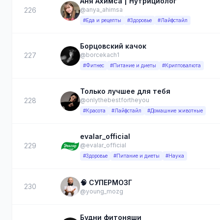
Аня Ахимса | Нутрициолог
226
@anya_ahimsa
#Еда и рецепты
#Здоровье
#Лайфстайл
Борцовский качок
227
@borcekach1
#Фитнес
#Питание и диеты
#Криптовалюта
Только лучшее для тебя
228
@onlythebestfortheyou
#Красота
#Лайфстайл
#Домашние животные
evalar_official
229
@evalar_official
#Здоровье
#Питание и диеты
#Наука
🧠 СУПЕРМОЗГ
230
@young_mozg
Будни фитоняши