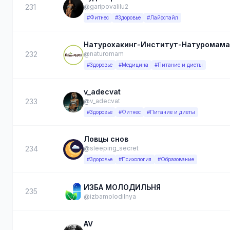
231
@garipovalilu2
#Фитнес
#Здоровье
#Лайфстайл
Натурохакинг-Институт-Натуромама
232
@naturomam
#Здоровье
#Медицина
#Питание и диеты
v_adecvat
233
@v_adecvat
#Здоровье
#Фитнес
#Питание и диеты
Ловцы снов
234
@sleeping_secret
#Здоровье
#Психология
#Образование
ИЗБА МОЛОДИЛЬНЯ
235
@izbamolodilnya
AV