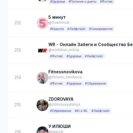
#Здоровье
#Питание и диеты
#Фитнес
5 минут
212
@fiveminutt
#Красота
#Лайфстайл
#Саморазвитие
WR - Онлайн Забеги и Сообщество Бе
213
@worldrun_online
#Фитнес
#Здоровье
#Лайфстайл
Fitnessnovikova
214
@fitness_novikova
#Фитнес
#Здоровье
#Образование
ZDOROVAYA
215
@zdorovayatanya
#Образование
#AI и ML
#Лайфстайл
У ИЛЮШИ
216
@igerc8