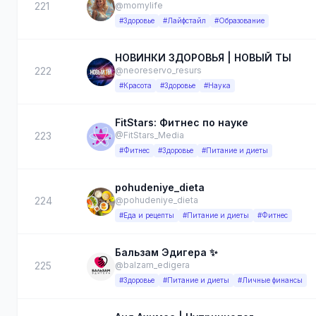
221
@momylife
#Здоровье
#Лайфстайл
#Образование
НОВИНКИ ЗДОРОВЬЯ | НОВЫЙ ТЫ
222
@neoreservo_resurs
#Красота
#Здоровье
#Наука
FitStars: Фитнес по науке
223
@FitStars_Media
#Фитнес
#Здоровье
#Питание и диеты
pohudeniye_dieta
224
@pohudeniye_dieta
#Еда и рецепты
#Питание и диеты
#Фитнес
Бальзам Эдигера ✨
225
@balzam_edigera
#Здоровье
#Питание и диеты
#Личные финансы