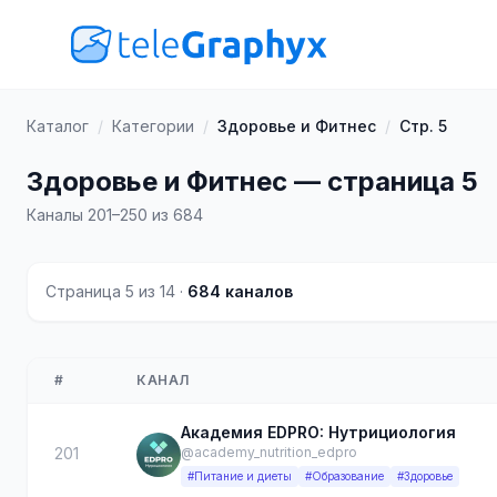
Каталог
/
Категории
/
Здоровье и Фитнес
/
Стр. 5
Здоровье и Фитнес — страница 5
Каналы 201–250 из 684
Страница 5 из 14 ·
684 каналов
#
КАНАЛ
Академия EDPRO: Нутрициология
201
@academy_nutrition_edpro
#Питание и диеты
#Образование
#Здоровье