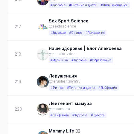
#Здоровье
#Питание и диеты
#Личные финансы
Sex Sport Science
217
@sektascience
#Здоровье
#Фитнес
#Психология
Наше здоровье | Блог Алексеева
218
@nasche_zdor
#Медицина
#Здоровье
#Образование
Лерушенция
219
@lerushentsiya95
#Фитнес
#Питание и диеты
#Лайфстайл
Лейтенант мамура
220
@meamurra
#Лайфстайл
#Здоровье
#Красота
Mommy Life ❤️‍🔥