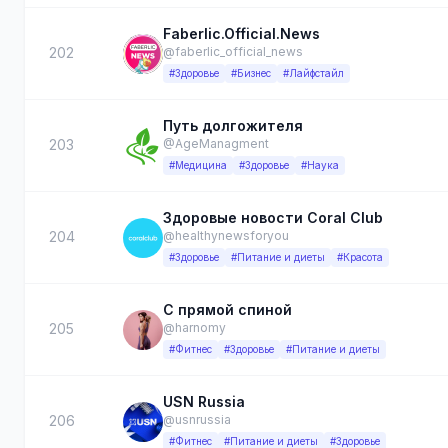
Faberlic.Official.News
202
@faberlic_official_news
#Здоровье
#Бизнес
#Лайфстайл
Путь долгожителя
203
@AgeManagment
#Медицина
#Здоровье
#Наука
Здоровые новости Coral Club
204
@healthynewsforyou
#Здоровье
#Питание и диеты
#Красота
С прямой спиной
205
@harnomy
#Фитнес
#Здоровье
#Питание и диеты
USN Russia
206
@usnrussia
#Фитнес
#Питание и диеты
#Здоровье