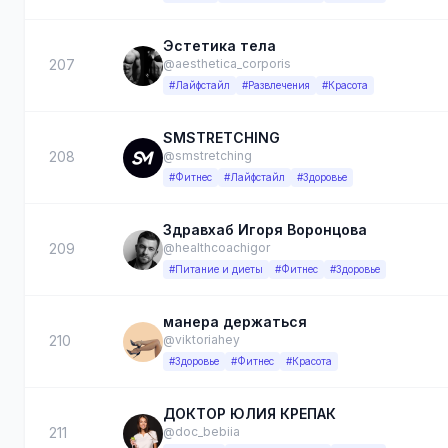
Эстетика тела
207
@aesthetica_corporis
#Лайфстайл
#Развлечения
#Красота
SMSTRETCHING
208
@smstretching
#Фитнес
#Лайфстайл
#Здоровье
Здравхаб Игоря Воронцова
209
@healthcoachigor
#Питание и диеты
#Фитнес
#Здоровье
манера держаться
210
@viktoriahey
#Здоровье
#Фитнес
#Красота
ДОКТОР ЮЛИЯ КРЕПАК
211
@doc_bebiia