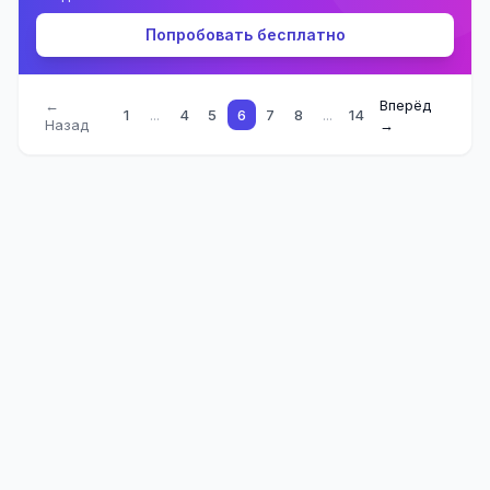
Попробовать бесплатно
←
Вперёд
1
...
4
5
6
7
8
...
14
Назад
→