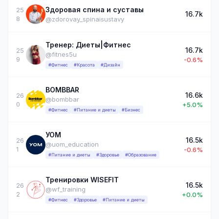
Здоровая спина и суставы
25
16.7k
8
@zdorovay_spinaisustavy
Тренер: Диеты|Фитнес
16.7k
25
@fitnes5u
9
-0.6%
#Фитнес
#Красота
#Дизайн
BOMBBAR
16.6k
26
@bombbar
0
+5.0%
#Фитнес
#Питание и диеты
#Бизнес
УОМ
16.5k
26
@uom_education
1
-0.6%
#Питание и диеты
#Здоровье
#Образование
Тренировки WISEFIT
16.5k
26
@wf_training
2
+0.0%
#Фитнес
#Здоровье
#Питание и диеты