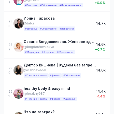
7
+0.0%
#Здоровье
#Образование
#Личные финансы
Ирина Тарасова
28
14.7k
@tatcii
8
#Здоровье
#Образование
#Лайфстайл
Оксана Богдашевская. Женское здоровье
14.6k
28
@bogdashevskaya
9
+0.7%
#Медицина
#Здоровье
#Образование
Доктор Вишнева | Худеем без запретов
29
14.6k
@vishnevadel
0
#Питание и диеты
#Фитнес
#Образование
healthy body & easy mind
14.4k
29
@healthy987
1
-1.4%
#Питание и диеты
#Фитнес
#Здоровье
Что на завтрак?