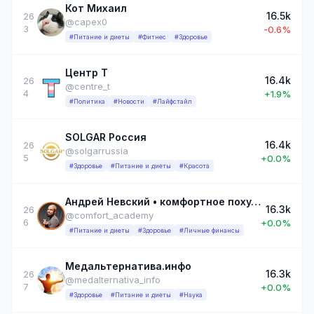
Кот Михаил
16.5k
26
@capex0
3
-0.6%
#Питание и диеты
#Фитнес
#Здоровье
Центр Т
16.4k
26
@centre_t
4
+1.9%
#Политика
#Новости
#Лайфстайл
SOLGAR Россия
16.4k
26
@solgarrussia
5
+0.0%
#Здоровье
#Питание и диеты
#Красота
Андрей Невский • комфортное похудение
16.3k
26
@comfort_academy
6
+0.0%
#Питание и диеты
#Здоровье
#Личные финансы
Медальтернатива.инфо
16.3k
26
@medalternativa_info
7
+0.0%
#Здоровье
#Питание и диеты
#Наука