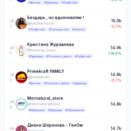
#Фитнес
#Здоровье
#Лайфстайл
Бездарь , но вдохновляю !
15.0k
28
@bezdarmood
3
-0.7%
#Лайфстайл
#Путешествия
#Красота
Кристина Журавлева
14.9k
28
@Kristina_zhurv
4
+18.5%
#Здоровье
#Питание и диеты
#Лайфстайл
Primеkraft FAMILY
14.8k
28
@primekraft
5
-0.7%
#Фитнес
#Питание и диеты
#Здоровье
Mornatural_store
28
14.8k
@mornaturalstore
6
#Медицина
#Здоровье
#Образование
Диана Шаронова - ГенОм
14.7k
28
@igenom