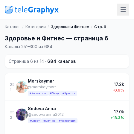
Каталог
/
Категории
/
Здоровье и Фитнес
/
Стр. 6
Здоровье и Фитнес — страница 6
Каналы 251–300 из 684
Страница 6 из 14 ·
684 каналов
Morskaymar
17.2k
25
@morskaymarr
1
-0.6%
#Косметика
#Мода
#Красота
Sedova Anna
17.0k
25
@sedovaanna2012
2
+18.3%
#Спорт
#Фитнес
#Лайфстайл