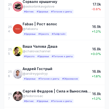
Сорвало крышечку
17.0k
25
@askorbinkavgolove
3
-0.6%
#Фитнес
#Здоровье
#Питание и диеты
Fabao | Рост волос
16.9k
25
@fabaoru
4
+1.2%
#Здоровье
#Красота
#Лайфстайл
Ваша Чалова Даша
16.8k
25
@chalovachannel
5
+0.0%
#Красота
#Здоровье
#Питание и диеты
Андрей Гострый
16.8k
25
@andreygostryy
6
+1.8%
#Здоровье
#Питание и диеты
#Образование
Сергей Федоров | Сила и Выносливость
16.8k
25
@fedorovsac
7
+1.2%
#Фитнес
#Здоровье
#Питание и диеты