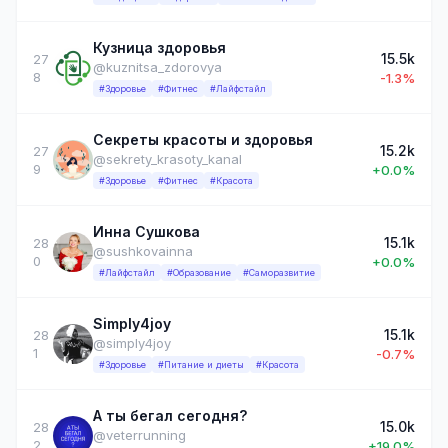
Кузница здоровья
15.5k
27
@kuznitsa_zdorovya
8
-1.3%
#Здоровье
#Фитнес
#Лайфстайл
Секреты красоты и здоровья
15.2k
27
@sekrety_krasoty_kanal
9
+0.0%
#Здоровье
#Фитнес
#Красота
Инна Сушкова
15.1k
28
@sushkovainna
0
+0.0%
#Лайфстайл
#Образование
#Саморазвитие
Simply4joy
15.1k
28
@simply4joy
1
-0.7%
#Здоровье
#Питание и диеты
#Красота
А ты бегал сегодня?
15.0k
28
@veterrunning
2
+19.0%