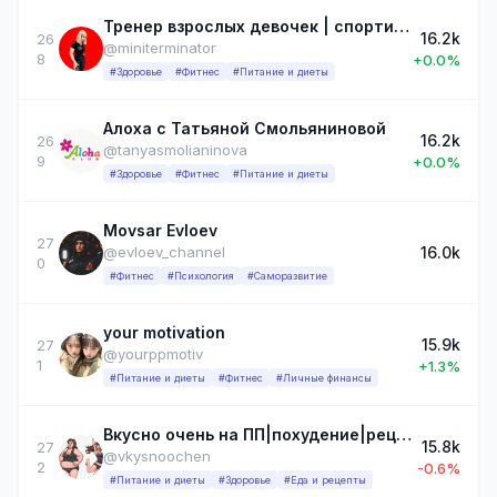
Тренер взрослых девочек | спортивная фигура в любом возрасте
16.2k
26
@miniterminator
8
+0.0%
#Здоровье
#Фитнес
#Питание и диеты
Алоха с Татьяной Смольяниновой
16.2k
26
@tanyasmolianinova
9
+0.0%
#Здоровье
#Фитнес
#Питание и диеты
Movsar Evloev
27
16.0k
@evloev_channel
0
#Фитнес
#Психология
#Саморазвитие
your motivation
15.9k
27
@yourppmotiv
1
+1.3%
#Питание и диеты
#Фитнес
#Личные финансы
Вкусно очень на ПП|похудение|рецепты
15.8k
27
@vkysnoochen
2
-0.6%
#Питание и диеты
#Здоровье
#Еда и рецепты