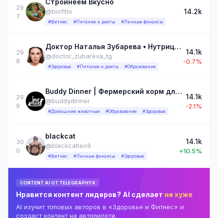
Стройнеем Вкусно
29
14.2k
@biofitio
7
#Фитнес
#Питание и диеты
#Личные финансы
Доктор Наталья Зубарева •️ Нутрициолог •️ Серотониновая семья •️ Правильное питание •️ Диета •️ Здоровье
14.1k
29
@doctor_zubareva_tg
8
-0.7%
#Здоровье
#Питание и диеты
#Образование
Buddy Dinner | Фермерский корм для собак и кошек
14.1k
29
@buddydinner
9
-2.1%
#Домашние животные
#Образование
#Здоровье
blackcat
14.1k
30
@blackcatleo9
0
+10.5%
#Фитнес
#Личные финансы
#Здоровье
CONTENT AI ОТ TELEGRAPHYX
Нравится контент лидеров? AI сделает
не хуже
AI изучит топовых авторов в «Здоровье и Фитнес» и
создаст контент на автопилоте.