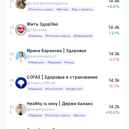
14.4k
29
@zavtrakvsemugolova
2
+0.0%
#Питание и диеты
#Фитнес
#Еда и рецепты
Жить ЗдорОво
14.4k
29
@zdorovey
3
+2.1%
#Здоровье
#Питание и диеты
#Образование
Ирина Баранова | Здоровье
14.3k
29
@baranovazozh
4
-0.7%
#Медицина
#Здоровье
#Наука
СОГАЗ | Здоровье и страхование
14.3k
29
@sogaz_official
5
-0.7%
#Здоровье
#Психология
#Лайфстайл
Healthy is sexy | Держи баланс
14.2k
29
@healthyissexy
6
+10.0%
#Здоровье
#Питание и диеты
#Фитнес