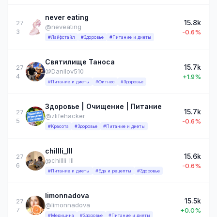
never eating
15.8k
27
@neveating
3
-0.6%
#Лайфстайл
#Здоровье
#Питание и диеты
Святилище Таноса
15.7k
27
@Danilov510
4
+1.9%
#Питание и диеты
#Фитнес
#Здоровье
Здоровье | Очищение | Питание
15.7k
27
@zlifehacker
5
-0.6%
#Красота
#Здоровье
#Питание и диеты
chillli_lll
15.6k
27
@chillli_lll
6
-0.6%
#Питание и диеты
#Еда и рецепты
#Здоровье
limonnadova
15.5k
27
@limonnadova
7
+0.0%
#Медицина
#Здоровье
#Питание и диеты