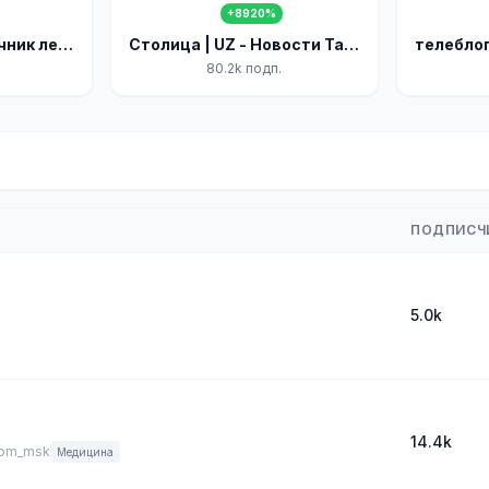
+8920%
Здоровый позвоночник легко!
Столица | UZ - Новости Ташкента
80.2k подп.
ПОДПИСЧ
5.0k
14.4k
om_msk
Медицина