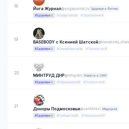
18
Йога Журнал
@yogajournal_ru
Здоровье и Фитнес
#Здоровье
#Лайфстайл
#Образование
42
25
17
19
BASEBODY с Ксенией Шатской
@basebody_shat
#Здоровье
#Саморазвитие
#Психология
42
25
17
20
МИНТРУД ДНР
@mtspdnr
Новости и СМИ
#Здоровье
#Образование
#Психология
42
25
17
21
Доноры Подмосковья
@centrkrovi
Медицина
#Здоровье
#Сообщество
#Образование
42
25
17