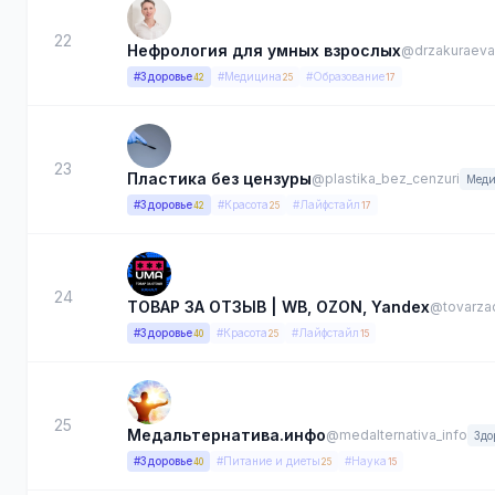
22
Нефрология для умных взрослых
@drzakuraeva
#Здоровье
#Медицина
#Образование
42
25
17
23
Пластика без цензуры
@plastika_bez_cenzuri
Меди
#Здоровье
#Красота
#Лайфстайл
42
25
17
24
ТОВАР ЗА ОТЗЫВ | WВ, OZON, Yandex
@tovarza
#Здоровье
#Красота
#Лайфстайл
40
25
15
25
Медальтернатива.инфо
@medalternativa_info
Здо
#Здоровье
#Питание и диеты
#Наука
40
25
15