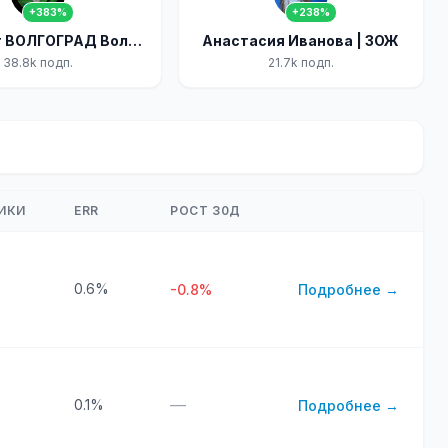
+383%
+238%
телеблог ВОЛГОГРАД Волжский Камышин реклама новости афиша аренда объявления
Анастасия Иванова | ЗОЖ
38.8k подп.
21.7k подп.
ИКИ
ERR
РОСТ 30Д
0.6%
-0.8%
Подробнее →
—
0.1%
Подробнее →