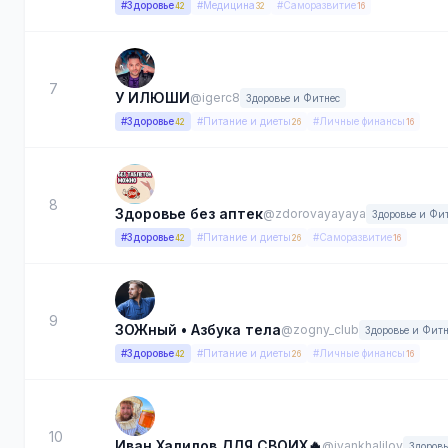
#Здоровье
#Медицина
#Саморазвитие
42
32
16
7
У ИЛЮШИ
@igerc8
Здоровье и Фитнес
#Здоровье
#Питание и диеты
#Личные финансы
42
26
16
8
Здоровье без аптек
@zdorovayayaya
Здоровье и Фи
#Здоровье
#Питание и диеты
#Саморазвитие
42
26
16
9
ЗОЖный • Азбука тела
@zogny_club
Здоровье и Фитн
#Здоровье
#Питание и диеты
#Личные финансы
42
26
16
10
Иван Халилов ДЛЯ СВОИХ🔥
@ivankhalilov
Здоровь