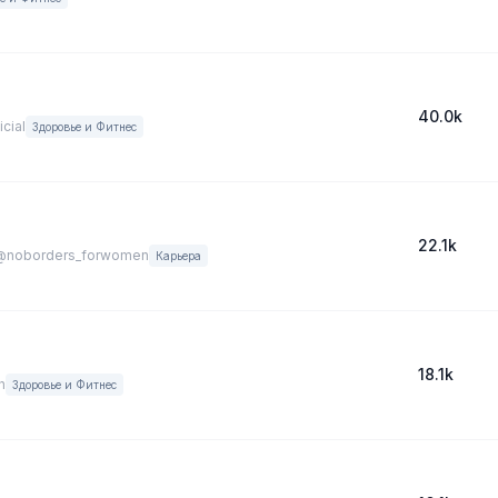
40.0k
cial
Здоровье и Фитнес
22.1k
@noborders_forwomen
Карьера
18.1k
h
Здоровье и Фитнес