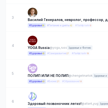
3
Василий Генералов, невролог, профессор, д.
#Здоровье
#Питание и диеты
#Лайфстайл
50
42
8
4
YOGA Russia
@yoga_russ
Здоровье и Фитнес
#Здоровье
#Саморазвитие
#Лайфстайл
45
27
18
5
ПОЛИП ИЛИ НЕ ПОЛИП
@chengelinartok
Здоровье и
#Здоровье
#Бизнес
#Образование
43
21
14
6
Здоровый позвоночник легко!
@atlant_yug
Здоров