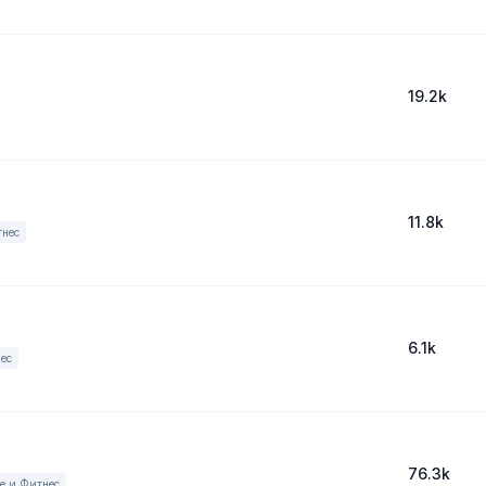
19.2k
11.8k
тнес
6.1k
ес
76.3k
е и Фитнес