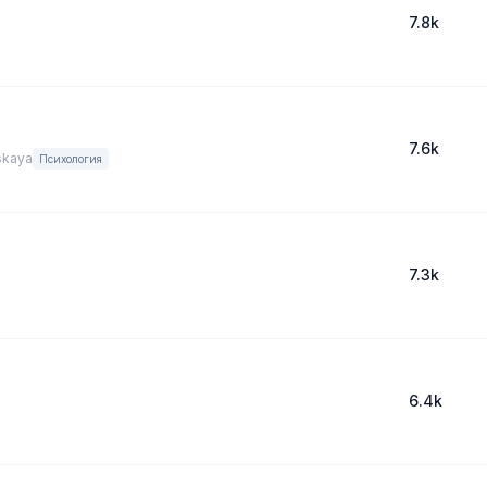
7.8k
7.6k
skaya
Психология
7.3k
6.4k