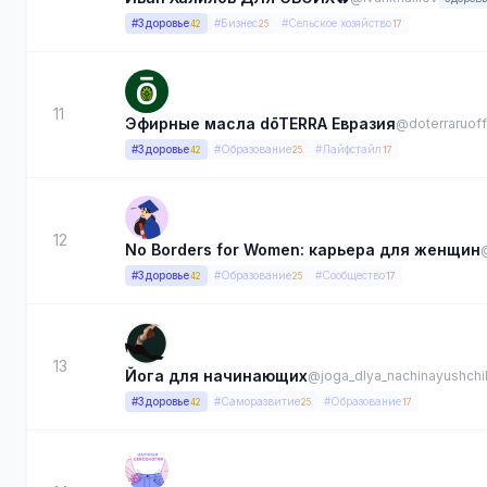
#Здоровье
#Бизнес
#Сельское хозяйство
42
25
17
11
Эфирные масла dōTERRA Евразия
@doterraruoffi
#Здоровье
#Образование
#Лайфстайл
42
25
17
12
No Borders for Women: карьера для женщин
#Здоровье
#Образование
#Сообщество
42
25
17
13
Йога для начинающих
@joga_dlya_nachinayushchi
#Здоровье
#Саморазвитие
#Образование
42
25
17