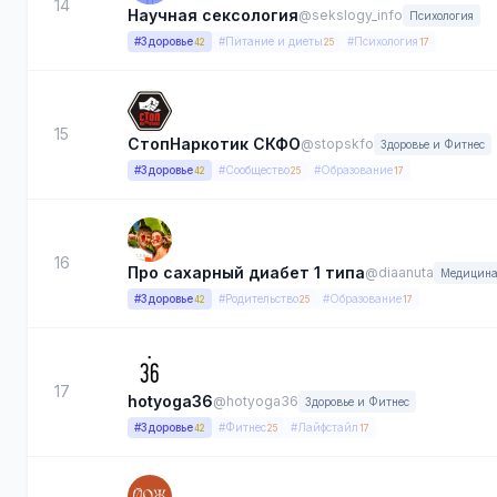
14
Научная сексология
@sekslogy_info
Психология
#Здоровье
#Питание и диеты
#Психология
42
25
17
15
СтопНаркотик СКФО
@stopskfo
Здоровье и Фитнес
#Здоровье
#Сообщество
#Образование
42
25
17
16
Про сахарный диабет 1 типа
@diaanuta
Медицин
#Здоровье
#Родительство
#Образование
42
25
17
17
hotyoga36
@hotyoga36
Здоровье и Фитнес
#Здоровье
#Фитнес
#Лайфстайл
42
25
17