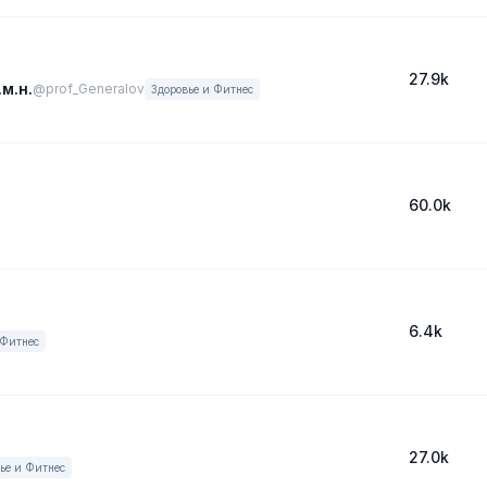
27.9k
м.н.
@prof_Generalov
Здоровье и Фитнес
60.0k
6.4k
 Фитнес
27.0k
ье и Фитнес