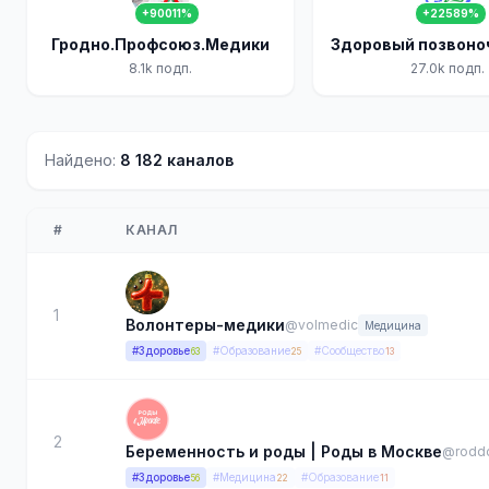
+90011%
+22589%
Гродно.Профсоюз.Медики
8.1k подп.
27.0k подп.
Найдено:
8 182 каналов
#
КАНАЛ
1
Волонтеры-медики
@volmedic
Медицина
#Здоровье
#Образование
#Сообщество
63
25
13
2
Беременность и роды | Роды в Москве
@rodd
#Здоровье
#Медицина
#Образование
56
22
11