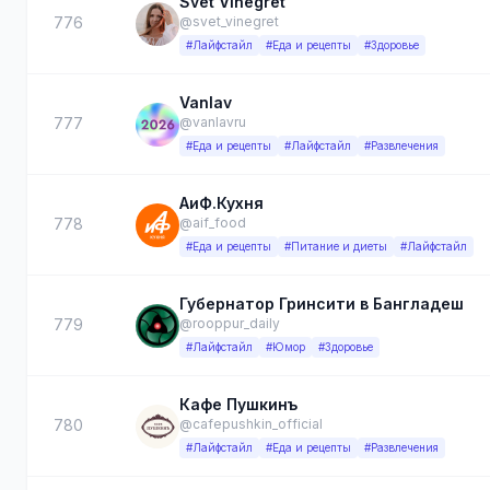
Svet Vinegret
776
@svet_vinegret
#Лайфстайл
#Еда и рецепты
#Здоровье
Vanlav
777
@vanlavru
#Еда и рецепты
#Лайфстайл
#Развлечения
АиФ.Кухня
778
@aif_food
#Еда и рецепты
#Питание и диеты
#Лайфстайл
Губернатор Гринсити в Бангладеш
779
@rooppur_daily
#Лайфстайл
#Юмор
#Здоровье
Кафе Пушкинъ
780
@cafepushkin_official
#Лайфстайл
#Еда и рецепты
#Развлечения