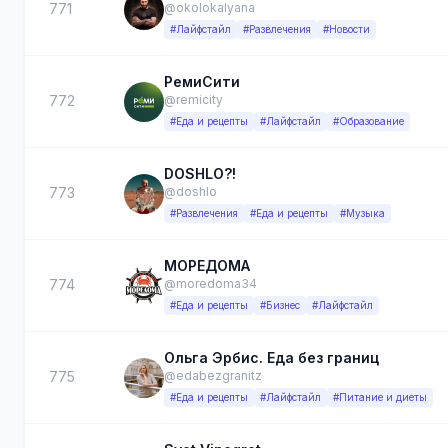
771
@okolokalyana
#Лайфстайл
#Развлечения
#Новости
РемиСити
772
@remicity
#Еда и рецепты
#Лайфстайл
#Образование
DOSHLO?!
773
@doshlo
#Развлечения
#Еда и рецепты
#Музыка
МОРЕДОМА
774
@moredoma34
#Еда и рецепты
#Бизнес
#Лайфстайл
Ольга Эрбис. Еда без границ
775
@edabezgranitz
#Еда и рецепты
#Лайфстайл
#Питание и диеты