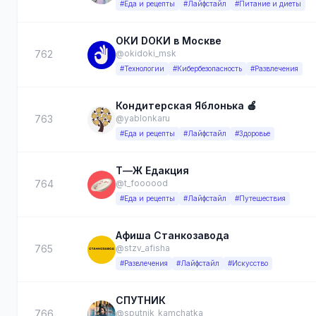
#Еда и рецепты
#Лайфстайл
#Питание и диеты
ОКИ DОКИ в Москве
762
@okidoki_msk
#Технологии
#Кибербезопасность
#Развлечения
Кондитерская Яблонька 🍎
763
@yablonkaru
#Еда и рецепты
#Лайфстайл
#Здоровье
Т—Ж Едакция
764
@t_foooood
#Еда и рецепты
#Лайфстайл
#Путешествия
Афиша Станкозавода
765
@stzv_afisha
#Развлечения
#Лайфстайл
#Искусство
CПУТНИК
766
@sputnik_kamchatka