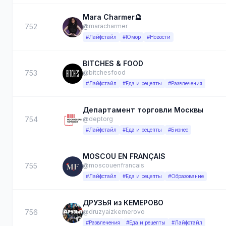
Mara Charmer🔮
752
@maracharmer
#Лайфстайл
#Юмор
#Новости
BITCHES & FOOD
753
@bitchesfood
#Лайфстайл
#Еда и рецепты
#Развлечения
Департамент торговли Москвы
754
@deptorg
#Лайфстайл
#Еда и рецепты
#Бизнес
MOSCOU EN FRANÇAIS
755
@moscouenfrancais
#Лайфстайл
#Еда и рецепты
#Образование
ДРУЗЬЯ из КЕМЕРОВО
756
@druzyaizkemerovo
#Развлечения
#Еда и рецепты
#Лайфстайл