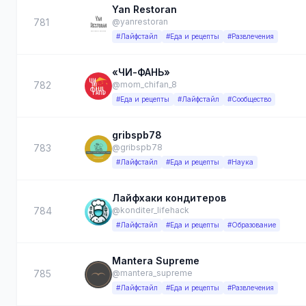
Yan Restoran
781
@yanrestoran
#Лайфстайл
#Еда и рецепты
#Развлечения
«ЧИ-ФАНЬ»
782
@mom_chifan_8
#Еда и рецепты
#Лайфстайл
#Сообщество
gribspb78
783
@gribspb78
#Лайфстайл
#Еда и рецепты
#Наука
Лайфхаки кондитеров
784
@konditer_lifehack
#Лайфстайл
#Еда и рецепты
#Образование
Mantera Supreme
785
@mantera_supreme
#Лайфстайл
#Еда и рецепты
#Развлечения