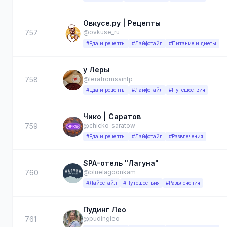
Овкусе.ру | Рецепты
757
@ovkuse_ru
#Еда и рецепты
#Лайфстайл
#Питание и диеты
у Леры
758
@lerafromsaintp
#Еда и рецепты
#Лайфстайл
#Путешествия
Чико | Саратов
759
@chicko_saratow
#Еда и рецепты
#Лайфстайл
#Развлечения
SPA-отель "Лагуна"
760
@bluelagoonkam
#Лайфстайл
#Путешествия
#Развлечения
Пудинг Лео
761
@pudingleo