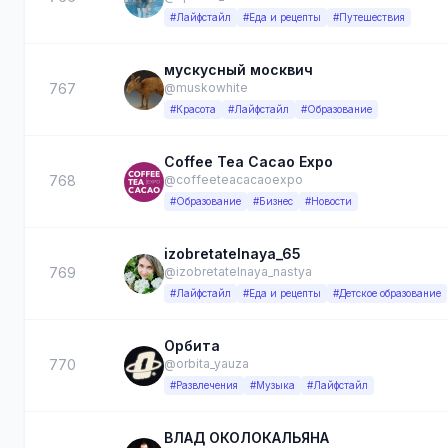
#Лайфстайл
#Еда и рецепты
#Путешествия
мускусный москвич
767
@muskowhite
#Красота
#Лайфстайл
#Образование
Coffee Tea Cacao Expo
768
@coffeeteacacaoexpo
#Образование
#Бизнес
#Новости
izobretatelnaya_65
769
@izobretatelnaya_nastya
#Лайфстайл
#Еда и рецепты
#Детское образование
Орбита
770
@orbita_yauza
#Развлечения
#Музыка
#Лайфстайл
ВЛАД ОКОЛОКАЛЬЯНА