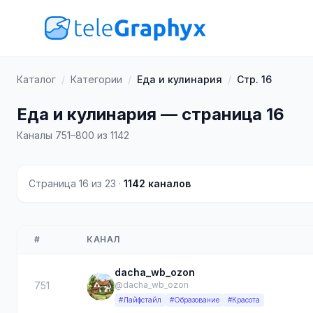
Каталог
/
Категории
/
Еда и кулинария
/
Стр. 16
Еда и кулинария — страница 16
Каналы 751–800 из 1142
Страница 16 из 23 ·
1142 каналов
#
КАНАЛ
dacha_wb_ozon
751
@dacha_wb_ozon
#Лайфстайл
#Образование
#Красота