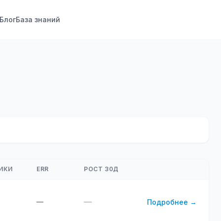
Блог
База знаний
ИКИ
ERR
РОСТ 30Д
—
—
Подробнее →