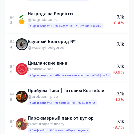
Награда за Рецепты
7.1k
84
@nagradacook
3
-0.4%
#Еда и рецепты
#Лайфстайл
#Питание и диеты
Вкусный Белгород №1
84
7.1k
4
@vkusnyi_belgorod
Цимлянские вина
7.1k
84
@tsimlawines
5
-0.6%
#Еда и рецепты
#Региональные новости
#Лайфстайл
Пробуем Пиво | Готовим Коктейли
7.1k
84
@probuem_pivo
6
-1.3%
#Еда и рецепты
#Развлечения
#Лайфстайл
Парфюмерный панк от кутюр
7.1k
84
@naturalperfumery
7
-8.7%
#Лайфстайл
#Красота
#Еда и рецепты