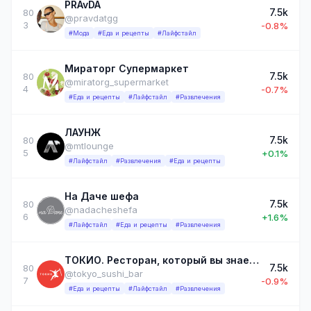
PRAvDA
7.5k
80
@pravdatgg
3
-0.8%
#Мода
#Еда и рецепты
#Лайфстайл
Мираторг Супермаркет
7.5k
80
@miratorg_supermarket
4
-0.7%
#Еда и рецепты
#Лайфстайл
#Развлечения
ЛАУНЖ
7.5k
80
@mtlounge
5
+0.1%
#Лайфстайл
#Развлечения
#Еда и рецепты
На Даче шефа
7.5k
80
@nadacheshefa
6
+1.6%
#Лайфстайл
#Еда и рецепты
#Развлечения
ТОКИО. Ресторан, который вы знаете
7.5k
80
@tokyo_sushi_bar
7
-0.9%
#Еда и рецепты
#Лайфстайл
#Развлечения