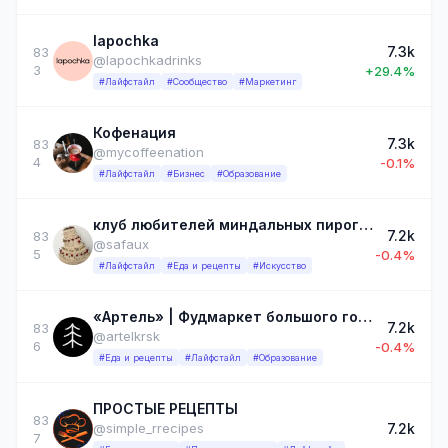
lapochka
7.3k
83
@lapochkadrinks
3
+29.4%
#Лайфстайл
#Сообщество
#Маркетинг
Кофенация
7.3k
83
@mycoffeenation
4
-0.1%
#Лайфстайл
#Бизнес
#Образование
клуб любителей миндальных пирогов
7.2k
83
@safaux
5
-0.4%
#Лайфстайл
#Еда и рецепты
#Искусство
«Артель» | Фудмаркет большого города
7.2k
83
@artelkrsk
6
-0.4%
#Еда и рецепты
#Лайфстайл
#Образование
ПРОСТЫЕ РЕЦЕПТЫ
83
7.2k
@simple_rrecipes
7