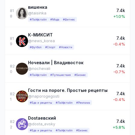
вишенка
7.4k
81
@taisinka
8
+1.0%
#Лайфстайл
#Мода
#Фитнес
К-МИКСИТ
7.4k
81
@news_korea
9
-0.4%
#Футбол
#Спорт
#Новости
Ночевали | Владивосток
7.4k
82
@nochevali
0
-0.7%
#Лайфстайл
#Путешествия
#Бизнес
Гости на пороге. Простые рецепты
7.4k
82
@naporogegosti
1
-0.4%
#Еда и рецепты
#Лайфстайл
#Реклама
Dostaевский
7.4k
82
@dosta_evsky
2
+5.8%
#Еда и рецепты
#Лайфстайл
#Бизнес