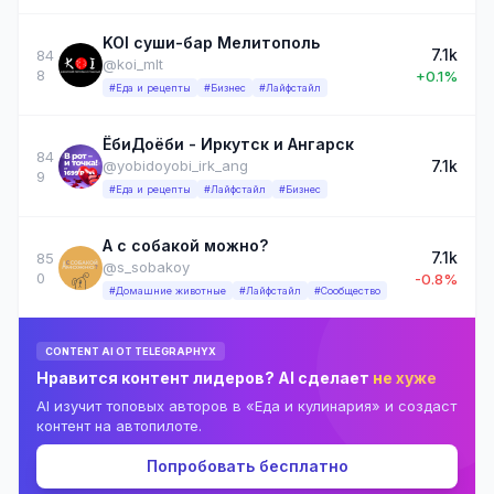
KOI суши-бар Мелитополь
7.1k
84
@koi_mlt
8
+0.1%
#Еда и рецепты
#Бизнес
#Лайфстайл
ЁбиДоёби - Иркутск и Ангарск
84
7.1k
@yobidoyobi_irk_ang
9
#Еда и рецепты
#Лайфстайл
#Бизнес
А с собакой можно?
7.1k
85
@s_sobakoy
0
-0.8%
#Домашние животные
#Лайфстайл
#Сообщество
CONTENT AI ОТ TELEGRAPHYX
Нравится контент лидеров? AI сделает
не хуже
AI изучит топовых авторов в «Еда и кулинария» и создаст
контент на автопилоте.
Попробовать бесплатно