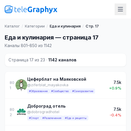
Каталог
/
Категории
/
Еда и кулинария
/
Стр. 17
Еда и кулинария — страница 17
Каналы 801–850 из 1142
Страница 17 из 23 ·
1142 каналов
Циферблат на Маяковской
7.5k
80
@ziferblat_mayakovka
1
+0.9%
#Образование
#Сообщество
#Саморазвитие
Доброград отель
7.5k
80
@dobrogradhotel
2
-0.4%
#Спорт
#Развлечения
#Еда и рецепты