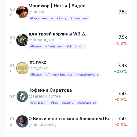
Маникюр | Ногти | Видео
80
7.5k
@nogtyc
8
#Еда и рецепты
#Юмор
#Лайфстайл
для твоей корзины WB ム
7.5k
80
@foryour_wb
9
-0.8%
#Бизнес
#Лайфстайл
#Маркетинг
int_nvkz
7.4k
81
@int_nvkz
0
+0.0%
#Бизнес
#Личные финансы
#Недвижимость
Кофейни Саратова
7.4k
@saratov_coffee
811
-0.9%
#Лайфстайл
#Еда и рецепты
#Сообщество
О Виски и не только с Алексеем Пятницких
7.4k
81
2
@aboutwhisky
-0.5%