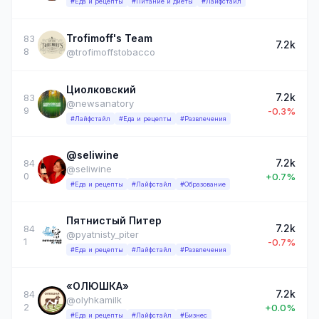
#Еда и рецепты
#Питание и диеты
#Лайфстайл
Trofimoff's Team
83
7.2k
8
@trofimoffstobacco
Циолковский
7.2k
83
@newsanatory
9
-0.3%
#Лайфстайл
#Еда и рецепты
#Развлечения
@seliwine
7.2k
84
@seliwine
0
+0.7%
#Еда и рецепты
#Лайфстайл
#Образование
Пятнистый Питер
7.2k
84
@pyatnisty_piter
1
-0.7%
#Еда и рецепты
#Лайфстайл
#Развлечения
«ОЛЮШКА»
7.2k
84
@olyhkamilk
2
+0.0%
#Еда и рецепты
#Лайфстайл
#Бизнес