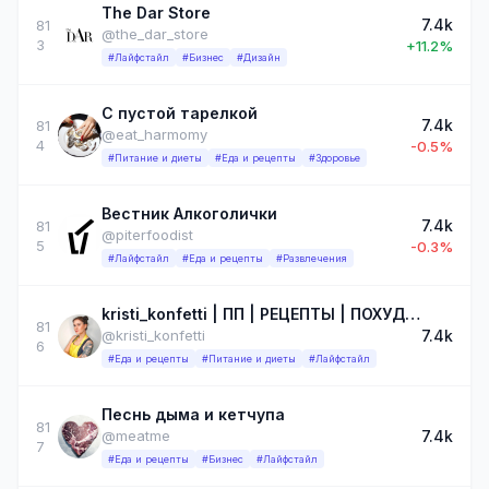
The Dar Store
7.4k
81
@the_dar_store
3
+11.2%
#Лайфстайл
#Бизнес
#Дизайн
С пустой тарелкой
7.4k
81
@eat_harmomy
4
-0.5%
#Питание и диеты
#Еда и рецепты
#Здоровье
Вестник Алкоголички
7.4k
81
@piterfoodist
5
-0.3%
#Лайфстайл
#Еда и рецепты
#Развлечения
kristi_konfetti | ПП | РЕЦЕПТЫ | ПОХУДЕНИЕ
81
7.4k
@kristi_konfetti
6
#Еда и рецепты
#Питание и диеты
#Лайфстайл
Песнь дыма и кетчупа
81
7.4k
@meatme
7
#Еда и рецепты
#Бизнес
#Лайфстайл