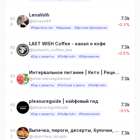
LenaVolh
7.3k
82
@lenavolh1
8
-0.3%
#Родительство
#Здоровье
#Детское образование
LAST WISH Coffee - канал о кофе
7.3k
82
@lastwish_coffee_tea
9
-0.5%
#Еда и рецепты
#Лайфстайл
#Образование
Интервальное питание | Кето | Рецепты
83
7.3k
@intervalnoepitaniee
0
#Еда и рецепты
#Питание и диеты
#Лайфстайл
pleasureguide | кайфовый гид
7.3k
83
@pleasureguidespb
1
-0.1%
#Еда и рецепты
#Лайфстайл
#Развлечения
Выпечка, пироги, десерты, булочки, хлеб, пицца, лепёшки. Рецепты, хитрости
83
7.3k
2
@vipechka_recepti