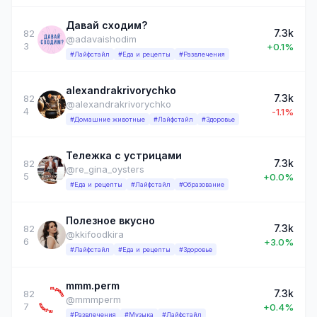
Давай сходим?
7.3k
82
@adavaishodim
3
+0.1%
#Лайфстайл
#Еда и рецепты
#Развлечения
alexandrakrivorychko
7.3k
82
@alexandrakrivorychko
4
-1.1%
#Домашние животные
#Лайфстайл
#Здоровье
Тележка с устрицами
7.3k
82
@re_gina_oysters
5
+0.0%
#Еда и рецепты
#Лайфстайл
#Образование
Полезное вкусно
7.3k
82
@kkifoodkira
6
+3.0%
#Лайфстайл
#Еда и рецепты
#Здоровье
mmm.perm
7.3k
82
@mmmperm
7
+0.4%
#Развлечения
#Музыка
#Лайфстайл