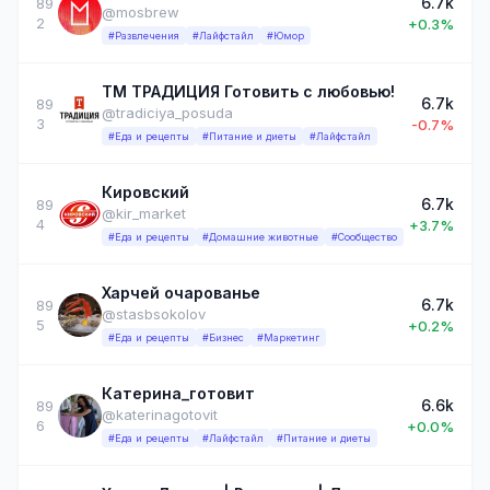
6.7k
89
@mosbrew
2
+0.3%
#Развлечения
#Лайфстайл
#Юмор
ТМ ТРАДИЦИЯ Готовить с любовью!
6.7k
89
@tradiciya_posuda
3
-0.7%
#Еда и рецепты
#Питание и диеты
#Лайфстайл
Кировский
6.7k
89
@kir_market
4
+3.7%
#Еда и рецепты
#Домашние животные
#Сообщество
Харчей очарованье
6.7k
89
@stasbsokolov
5
+0.2%
#Еда и рецепты
#Бизнес
#Маркетинг
Катерина_готовит
6.6k
89
@katerinagotovit
6
+0.0%
#Еда и рецепты
#Лайфстайл
#Питание и диеты