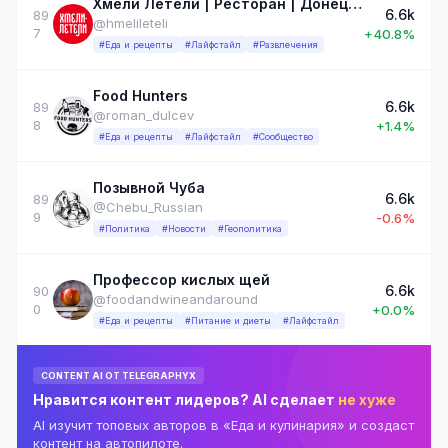
Хмели Летели | Ресторан | Донецк, Макеевка
6.6k
89
@hmelileteli
7
+40.8%
#Еда и рецепты
#Лайфстайл
#Развлечения
Food Hunters
6.6k
89
@roman_dulcev
8
+1.4%
#Еда и рецепты
#Лайфстайл
#Сообщество
Позывной Чуба
6.6k
89
@Chebu_Russian
9
-0.6%
#Политика
#Новости
#Геополитика
Профессор кислых щей
6.6k
90
@foodandwineandaround
0
+0.0%
#Еда и рецепты
#Питание и диеты
#Лайфстайл
CONTENT AI ОТ TELEGRAPHYX
Нравится контент лидеров? AI сделает
не хуже
AI изучит топовых авторов в «Еда и кулинария» и создаст
контент на автопилоте.