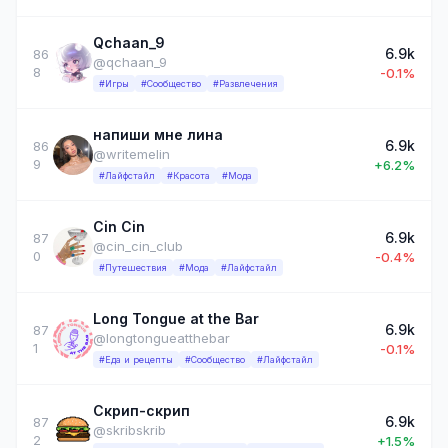
Qchaan_9
6.9k
86
@qchaan_9
8
-0.1%
#Игры
#Сообщество
#Развлечения
напиши мне лина
6.9k
86
@writemelin
9
+6.2%
#Лайфстайл
#Красота
#Мода
Cin Cin
6.9k
87
@cin_cin_club
0
-0.4%
#Путешествия
#Мода
#Лайфстайл
Long Tongue at the Bar
6.9k
87
@longtongueatthebar
1
-0.1%
#Еда и рецепты
#Сообщество
#Лайфстайл
Скрип-скрип
6.9k
87
@skribskrib
2
+1.5%