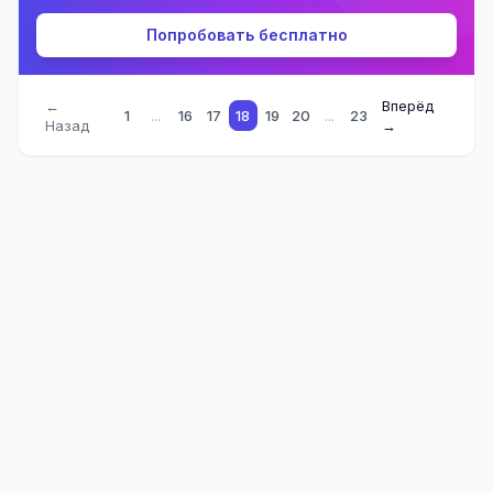
Попробовать бесплатно
←
Вперёд
1
...
16
17
18
19
20
...
23
Назад
→