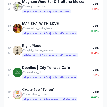
Magnum Wine Bar & Trattoria Mozza
7.0k
85
@magnumozza
3
-1.0%
#Еда и рецепты
#Лайфстайл
#Бизнес
MARISHA_WITH_LOVE
7.0k
85
@marisha_with_love
4
+0.0%
#Еда и рецепты
#Лайфстайл
#Образование
Right Place
7.0k
85
@right_place_journal
5
-0.4%
#Лайфстайл
#Еда и рецепты
#Путешествия
Doodles | City Terrace Cafe
7.0k
85
@doodles_tlt
6
-1.1%
#Еда и рецепты
#Лайфстайл
#Развлечения
Суши-бар "Тунец"
7.0k
85
@sushibar_tunec
7
+0.0%
#Еда и рецепты
#Развлечения
#Лайфстайл