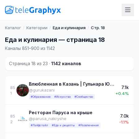
Каталог
/
Категории
/
Еда и кулинария
/
Стр. 18
Еда и кулинария — страница 18
Каналы 851–900 из 1142
Страница 18 из 23 ·
1142 каналов
Влюбленная в Казань | Гульнара Юсупова❤️
7.1k
85
@gurukazani
1
+0.4%
#Образование
#Искусство
#Сообщество
Ресторан Паруса на крыше
7.0k
85
@parusa_nakryshe
2
-1.1%
#Лайфстайл
#Еда и рецепты
#Развлечения