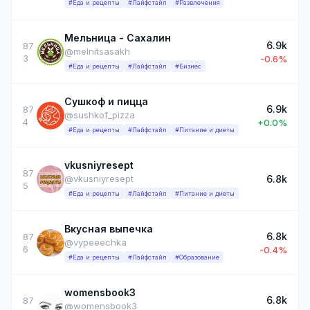
#Еда и рецепты
#Лайфстайл
#Развлечения
Мельница - Сахалин
6.9k
87
@melnitsasakh
3
-0.6%
#Еда и рецепты
#Лайфстайл
#Бизнес
Сушкоф и пицца
6.9k
87
@sushkof_pizza
4
+0.0%
#Еда и рецепты
#Лайфстайл
#Питание и диеты
vkusniyresept
87
6.8k
@vkusniyresept
5
#Еда и рецепты
#Лайфстайл
#Питание и диеты
Вкусная выпечка
6.8k
87
@vypeeechka
6
-0.4%
#Еда и рецепты
#Лайфстайл
#Образование
womensbook3
6.8k
87
@womensbook3