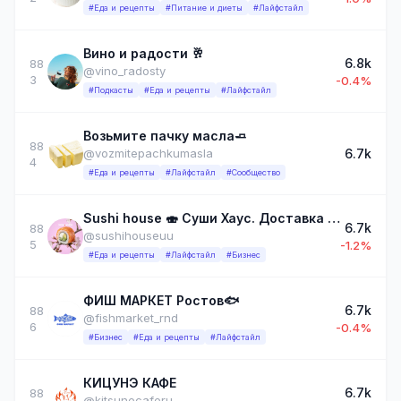
#Еда и рецепты
#Питание и диеты
#Лайфстайл
Вино и радости 🥂
6.8k
88
@vino_radosty
3
-0.4%
#Подкасты
#Еда и рецепты
#Лайфстайл
Возьмите пачку масла🧈
88
6.7k
@vozmitepachkumasla
4
#Еда и рецепты
#Лайфстайл
#Сообщество
Sushi house 🍣 Суши Хаус. Доставка роллов в Улан-Удэ
6.7k
88
@sushihouseuu
5
-1.2%
#Еда и рецепты
#Лайфстайл
#Бизнес
ФИШ МАРКЕТ Ростов🐟
6.7k
88
@fishmarket_rnd
6
-0.4%
#Бизнес
#Еда и рецепты
#Лайфстайл
КИЦУНЭ КАФЕ
6.7k
88
@kitsunecaferu