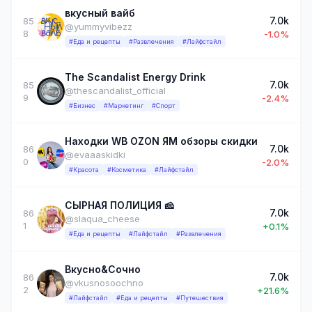
вкусный вайб
7.0k
85
@yummyvibezz
8
-1.0%
#Еда и рецепты
#Развлечения
#Лайфстайл
The Scandalist Energy Drink
7.0k
85
@thescandalist_official
9
-2.4%
#Бизнес
#Маркетинг
#Спорт
Находки WB OZON ЯМ обзоры скидки
7.0k
86
@evaaaskidki
0
-2.0%
#Красота
#Косметика
#Лайфстайл
СЫРНАЯ ПОЛИЦИЯ 🧀
7.0k
86
@slaqua_cheese
1
+0.1%
#Еда и рецепты
#Лайфстайл
#Развлечения
Вкусно&Сочно
7.0k
86
@vkusnosoochno
2
+21.6%
#Лайфстайл
#Еда и рецепты
#Путешествия