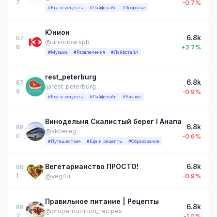
7
-0.7%
#Еда и рецепты
#Лайфстайл
#Здоровье
Юнион
6.8k
87
@unionbarspb
8
+2.7%
#Музыка
#Развлечения
#Лайфстайл
rest_peterburg
6.8k
87
@rest_peterburg
9
-0.9%
#Еда и рецепты
#Лайфстайл
#Бизнес
Винодельня Скалистый берег I Анапа
6.8k
88
@skbereg
0
-0.6%
#Путешествия
#Еда и рецепты
#Образование
Вегетарианство ПРОСТО!
6.8k
88
1
@veg4u
-0.9%
Правильное питание | Рецепты
6.8k
88
@propernutrition_recipes
2
-1.0%