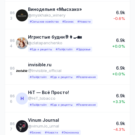
Винодельня «Мысхако»
6.9k
86
@myskhako_winery
3
-0.6%
#Сельское хозяйство
#Бизнес
#Новости
Игристые будни🥂👩‍🍳🏡
6.9k
86
@zlatapanchenko
4
+0.0%
#Еда и рецепты
#Лайфстайл
#Здоровье
invisible.ru
6.9k
86
@Invisible_official
5
+0.0%
#Лайфстайл
#Еда и рецепты
#Развлечения
HiT — Всё Просто!
6.9k
86
H
@HiT_tobacco
6
+3.3%
#Лайфстайл
#Еда и рецепты
#Развлечения
Vinum Journal
6.9k
86
@vinumJo_urnal
7
-4.3%
#Бизнес
#Новости
#Экономика