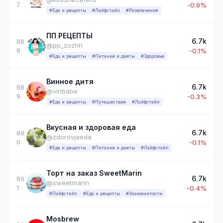
7
-0.9%
#Еда и рецепты
#Лайфстайл
#Развлечения
ПП РЕЦЕПТЫ
6.7k
88
@pp_zozhh
8
-0.1%
#Еда и рецепты
#Питание и диеты
#Здоровье
Винное дитя
6.7k
88
@vinbabe
9
-0.3%
#Еда и рецепты
#Путешествия
#Лайфстайл
Вкусная и здоровая еда
6.7k
89
@zdorovjaeda
0
-0.1%
#Еда и рецепты
#Питание и диеты
#Лайфстайл
Торт на заказ SweetMarin
6.7k
89
@sweetmarin
1
-0.4%
#Лайфстайл
#Еда и рецепты
#Знаменитости
Mosbrew