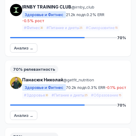
IRNBY TRAINING CLUB
@irnby_club
Здоровье и Фитнес
21.2k подп.
0.2% ERR
-0.5% рост
#Фитнес
#Питание и диеты
#Саморазвитие
30
25
15
70%
Анализ →
70% релевантность
Панасюк Николай
@getfit_nutrition
Здоровье и Фитнес
70.2k подп.
0.3% ERR
-0.1% рост
#Здоровье
#Питание и диеты
#Образование
30
25
15
70%
Анализ →