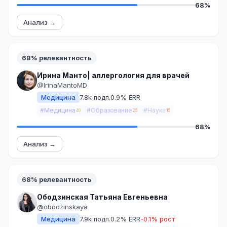
68%
Анализ →
68% релевантность
Ирина Манто| аллергология для врачей
@IrinaMantoMD
Медицина
7.8k подп.
0.9% ERR
#Медицина
#Образование
#Наука
40
25
15
68%
Анализ →
68% релевантность
Ободзинская Татьяна Евгеньевна
@obodzinskaya
Медицина
7.9k подп.
0.2% ERR
-0.1% рост