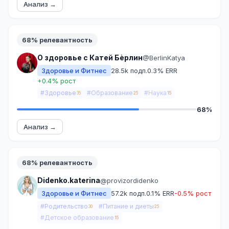
Анализ →
68% релевантность
О здоровье с Катей Бèрлин
@BerlinKatya
Здоровье и Фитнес
28.5k подп.
0.3% ERR
+0.4% рост
#Здоровье
#Образование
#Наука
35
25
15
68%
Анализ →
68% релевантность
Didenko.katerina
@provizordidenko
Здоровье и Фитнес
57.2k подп.
0.1% ERR
-0.5% рост
#Родительство
#Питание и диеты
30
25
#Детское образование
15