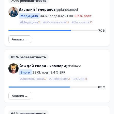
70% релевантность
Василий Генералов
@planetamed
Медицина
34.6k подп.
0.4% ERR
-0.6% рост
#Медицина
#Образование
#Здоровье
30
20
15
70%
Анализ →
69% релевантность
Каждой твари - кампари
@tvrkmpr
Блоги
23.0k подп.
3.4% ERR
#Знаменитости
#Лайфстайл
#Юмор
30
25
15
69%
Анализ →
69% релевантность