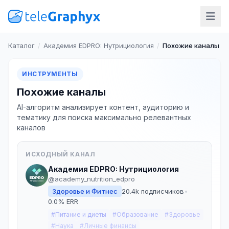
Каталог
/
Академия EDPRO: Нутрициология
/
Похожие каналы
ИНСТРУМЕНТЫ
Похожие каналы
AI-алгоритм анализирует контент, аудиторию и
тематику для поиска максимально релевантных
каналов
ИСХОДНЫЙ КАНАЛ
Академия EDPRO: Нутрициология
@academy_nutrition_edpro
Здоровье и Фитнес
20.4k подписчиков
•
0.0% ERR
#Питание и диеты
#Образование
#Здоровье
#Наука
#Личные финансы