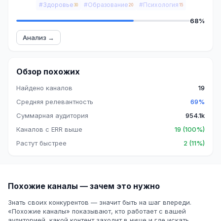
#Здоровье
#Образование
#Психология
30
20
15
68%
Анализ →
Обзор похожих
Найдено каналов
19
Средняя релевантность
69%
Суммарная аудитория
954.1k
Каналов с ERR выше
19 (100%)
Растут быстрее
2 (11%)
Похожие каналы — зачем это нужно
Знать своих конкурентов — значит быть на шаг впереди.
«Похожие каналы» показывают, кто работает с вашей
аудиторией, какой контент заходит в нише и где искать