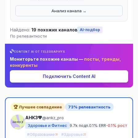
Анализ канала →
Найдено:
19 похожих каналов
AI-подбор
По релевантности
CONTENT AI ОТ TELEGRAPHYX
Мониторьте похожие каналы —
посты, тренды,
конкуренты
Подключить Content AI
🏆 Лучшее совпадение
73% релевантность
АНКЗ💚
@ankz_pro
Здоровье и Фитнес
9.7k подп.
0.1% ERR
-0.1% рост
#Образование
#Здоровье
30
25