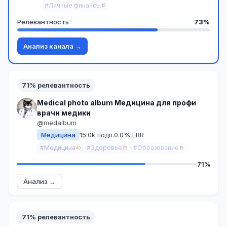
#Личные финансы
15
Релевантность
73%
Анализ канала →
71% релевантность
Medical photo album Медицина для профи
врачи медики
@medalbum
Медицина
15.0k подп.
0.0% ERR
#Медицина
#Здоровье
#Образование
40
25
15
71%
Анализ →
71% релевантность