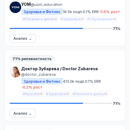
УОМ
@uom_education
Здоровье и Фитнес
16.5k подп.
0.1% ERR
-0.6% рост
#Питание и диеты
#Здоровье
#Образование
35
25
15
71%
Анализ →
71% релевантность
Доктор Зубарева / Doctor Zubareva
@doctor_zubareva
Здоровье и Фитнес
413.0k подп.
0.1% ERR
-0.2% рост
#Красота
#Здоровье
#Питание и диеты
30
25
20
71%
Анализ →