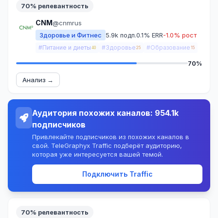
70% релевантность
CNM
@cnmrus
Здоровье и Фитнес
5.9k подп.
0.1% ERR
-1.0% рост
#Питание и диеты
#Здоровье
#Образование
40
25
15
70%
Анализ →
Аудитория похожих каналов: 954.1k
подписчиков
Привлекайте подписчиков из похожих каналов в
свой. TeleGraphyx Traffic подберёт аудиторию,
которая уже интересуется вашей темой.
Подключить Traffic
70% релевантность