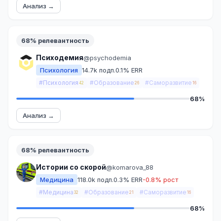
Анализ →
68% релевантность
Психодемия
@psychodemia
Психология
14.7k подп.
0.1% ERR
#Психология
#Образование
#Саморазвитие
42
26
16
68%
Анализ →
68% релевантность
Истории со скорой
@komarova_88
Медицина
118.0k подп.
0.3% ERR
-0.8% рост
#Медицина
#Образование
#Саморазвитие
32
21
16
68%