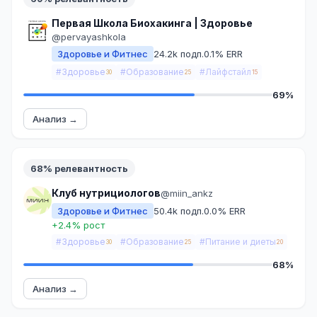
Первая Школа Биохакинга | Здоровье
@pervayashkola
Здоровье и Фитнес
24.2k подп.
0.1% ERR
#Здоровье
#Образование
#Лайфстайл
30
25
15
69%
Анализ →
68% релевантность
Клуб нутрициологов
@miin_ankz
Здоровье и Фитнес
50.4k подп.
0.0% ERR
+2.4% рост
#Здоровье
#Образование
#Питание и диеты
30
25
20
68%
Анализ →