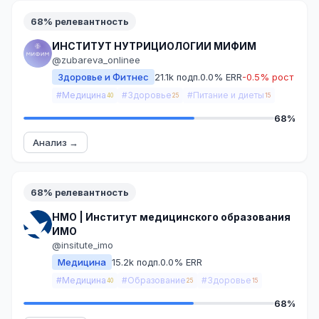
68% релевантность
ИНСТИТУТ НУТРИЦИОЛОГИИ МИФИМ
@zubareva_onlinee
Здоровье и Фитнес
21.1k подп.
0.0% ERR
-0.5% рост
#Медицина
#Здоровье
#Питание и диеты
40
25
15
68%
Анализ →
68% релевантность
НМО | Институт медицинского образования
ИМО
@insitute_imo
Медицина
15.2k подп.
0.0% ERR
#Медицина
#Образование
#Здоровье
40
25
15
68%