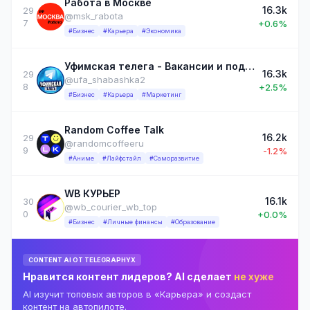
Работа в Москве
16.3k
29
@msk_rabota
7
+0.6%
#Бизнес
#Карьера
#Экономика
Уфимская телега - Вакансии и подработка по Уфе и Башкирии | Работа Уфа Башкирия Вахта Удаленк
16.3k
29
@ufa_shabashka2
8
+2.5%
#Бизнес
#Карьера
#Маркетинг
Random Coffee Talk
16.2k
29
@randomcoffeeru
9
-1.2%
#Аниме
#Лайфстайл
#Саморазвитие
WB КУРЬЕР
16.1k
30
@wb_courier_wb_top
0
+0.0%
#Бизнес
#Личные финансы
#Образование
CONTENT AI ОТ TELEGRAPHYX
Нравится контент лидеров? AI сделает
не хуже
AI изучит топовых авторов в «Карьера» и создаст
контент на автопилоте.