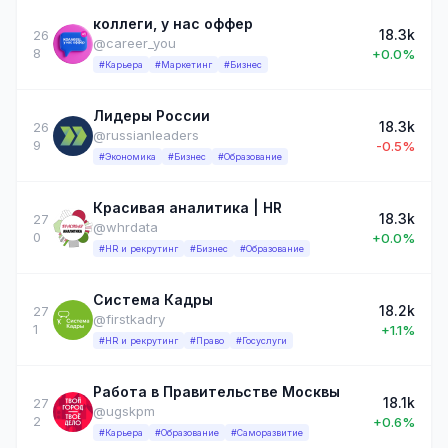
коллеги, у нас оффер
18.3k
26
@career_you
8
+0.0%
#Карьера
#Маркетинг
#Бизнес
Лидеры России
18.3k
26
@russianleaders
9
-0.5%
#Экономика
#Бизнес
#Образование
Красивая аналитика | HR
18.3k
27
@whrdata
0
+0.0%
#HR и рекрутинг
#Бизнес
#Образование
Система Кадры
18.2k
27
@firstkadry
1
+1.1%
#HR и рекрутинг
#Право
#Госуслуги
Работа в Правительстве Москвы
18.1k
27
@ugskpm
2
+0.6%
#Карьера
#Образование
#Саморазвитие