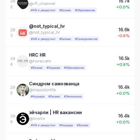
16.7k
29
@rff_channel
2
+0.0%
#HR и рекрутинг
#Бизнес
#Образование
@not_typical_hr
16.6k
29
@not_typical_hr
3
-0.6%
#HR и рекрутинг
#Бизнес
#Саморазвитие
HRC HR
16.5k
29
@horecahr
4
+0.6%
#Бизнес
#Карьера
#Образование
Синдром самозванца
16.4k
29
@impostorlife
5
+0.0%
#Карьера
#Бизнес
#Экономика
эйчарли | HR вакансии
16.4k
29
@hrorhr
6
+0.0%
#HR и рекрутинг
#Карьера
#Бизнес