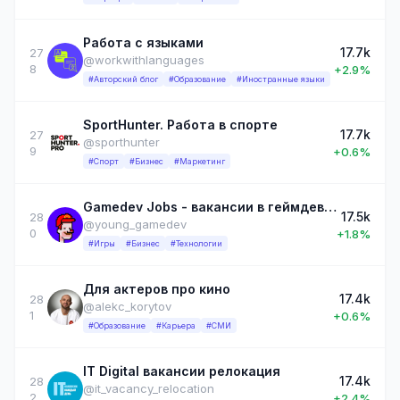
Работа с языками
17.7k
27
@workwithlanguages
8
+2.9%
#Авторский блог
#Образование
#Иностранные языки
SportHunter. Работа в спорте
17.7k
27
@sporthunter
9
+0.6%
#Спорт
#Бизнес
#Маркетинг
Gamedev Jobs - вакансии в геймдеве, CG
17.5k
28
@young_gamedev
0
+1.8%
#Игры
#Бизнес
#Технологии
Для актеров про кино
17.4k
28
@alekc_korytov
1
+0.6%
#Образование
#Карьера
#СМИ
IT Digital вакансии релокация
17.4k
28
@it_vacancy_relocation
2
+2.4%