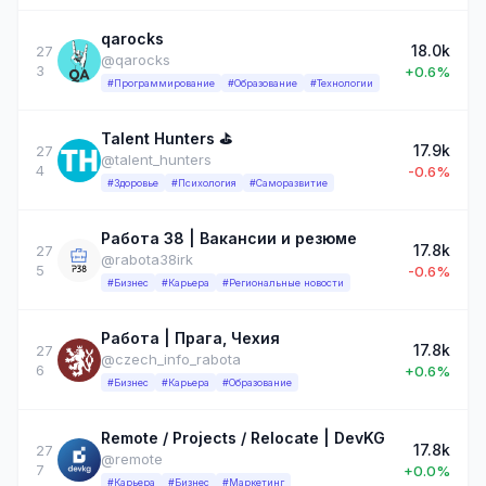
qarocks
18.0k
27
@qarocks
3
+0.6%
#Программирование
#Образование
#Технологии
Talent Hunters ⛳️
17.9k
27
@talent_hunters
4
-0.6%
#Здоровье
#Психология
#Саморазвитие
Работа 38 | Вакансии и резюме
17.8k
27
@rabota38irk
5
-0.6%
#Бизнес
#Карьера
#Региональные новости
Работа | Прага, Чехия
17.8k
27
@czech_info_rabota
6
+0.6%
#Бизнес
#Карьера
#Образование
Remote / Projects / Relocate | DevKG
17.8k
27
@remote
7
+0.0%
#Карьера
#Бизнес
#Маркетинг