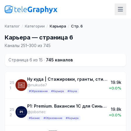
Каталог
/
Категории
/
Карьера
/
Стр. 6
Карьера — страница 6
Каналы 251–300 из 745
Страница 6 из 15 ·
745 каналов
Ну куда | Стажировки, гранты, стипендии
19.9k
25
@nukuda7
1
+0.0%
#Образование
#Карьера
#Наука
Р1: Premium. Вакансии 1С для Синьоров
19.8k
25
@jobonec
2
+0.0%
#Бизнес
#Образование
#Карьера