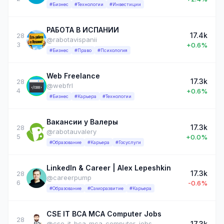
#Бизнес
#Технологии
#Инвестиции
РАБОТА В ИСПАНИИ
17.4k
28
@rabotavispanii
3
+0.6%
#Бизнес
#Право
#Психология
Web Freelance
17.3k
28
@webfrl
4
+0.6%
#Бизнес
#Карьера
#Технологии
Вакансии у Валеры
17.3k
28
@rabotauvalery
5
+0.0%
#Образование
#Карьера
#Госуслуги
LinkedIn & Career | Alex Lepeshkin
17.3k
28
@careerpump
6
-0.6%
#Образование
#Саморазвитие
#Карьера
CSE IT BCA MCA Computer Jobs
28
17.3k
@cse_it_bca_mca_computer_jobs