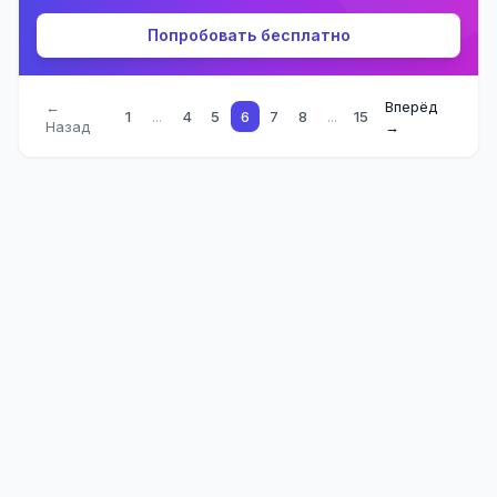
Попробовать бесплатно
←
Вперёд
1
...
4
5
6
7
8
...
15
Назад
→