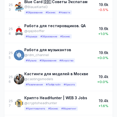
Blue Card 🇩🇪 Советы Экспатам
19.6k
25
@BlaueKarteD
3
-0.5%
#Образование
#Бизнес
#Новости
Работа для тестировщиков. QA
19.6k
25
@qajoboffer
4
+1.0%
#Карьера
#Образование
#Бизнес
Работа для музыкантов
19.6k
25
@rdm_channel
5
+0.0%
#Музыка
#Образование
#Искусство
Кастинги для моделей в Москве
19.4k
25
@castingsmodels
6
+0.0%
#Развлечения
#Лайфстайл
#Красота
Крипто HeadHunter | WEB 3 Jobs
19.4k
25
@cryptoheadhunter
7
+1.6%
#Криптовалюта
#Бизнес
#Маркетинг