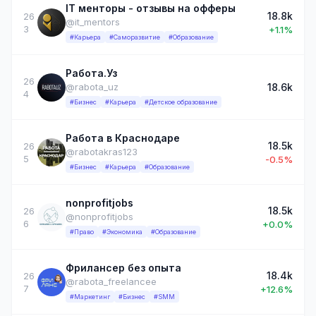
IT менторы - отзывы на офферы
18.8k
26
@it_mentors
3
+1.1%
#Карьера
#Саморазвитие
#Образование
Работа.Уз
26
18.6k
@rabota_uz
4
#Бизнес
#Карьера
#Детское образование
Работа в Краснодаре
18.5k
26
@rabotakras123
5
-0.5%
#Бизнес
#Карьера
#Образование
nonprofitjobs
18.5k
26
@nonprofitjobs
6
+0.0%
#Право
#Экономика
#Образование
Фрилансер без опыта
18.4k
26
@rabota_freelancee
7
+12.6%
#Маркетинг
#Бизнес
#SMM