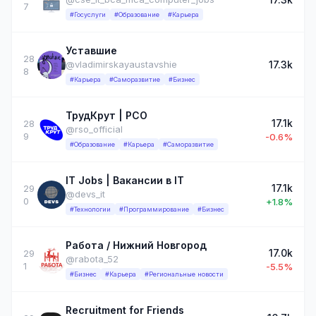
7
#Госуслуги
#Образование
#Карьера
Уставшие
28
17.3k
@vladimirskayaustavshie
8
#Карьера
#Саморазвитие
#Бизнес
ТрудКрут | РСО
17.1k
28
@rso_official
9
-0.6%
#Образование
#Карьера
#Саморазвитие
IT Jobs | Вакансии в IT
17.1k
29
@devs_it
0
+1.8%
#Технологии
#Программирование
#Бизнес
Работа / Нижний Новгород
17.0k
29
@rabota_52
1
-5.5%
#Бизнес
#Карьера
#Региональные новости
Recruitment for Friends