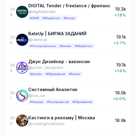
DIGITAL Tender / freelance / фриланс
19.3k
25
@digitaltender
8
+1.6%
#SMM
#Маркетинг
#Бизнес
RateUp | БИРЖА ЗАДАНИЙ
19.1k
25
@rateeup
9
+2.7%
#Личные финансы
#Бизнес
#Маркетинг
Джун Дизайнер - вакансии
19.1k
26
@junior_designers
0
+1.6%
#Дизайн
#Образование
#Бизнес
Системный Аналитик
19.0k
26
@sys_sa
1
+0.0%
#Карьера
#Саморазвитие
#Образование
Кастинги в рекламу | Москва
26
18.9k
2
@castingivreklamu