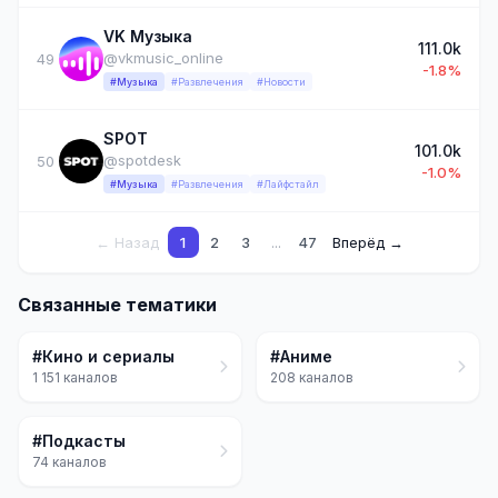
VK Музыка
111.0k
@vkmusic_online
49
-1.8%
#Музыка
#Развлечения
#Новости
SPOT
101.0k
@spotdesk
50
-1.0%
#Музыка
#Развлечения
#Лайфстайл
← Назад
1
2
3
...
47
Вперёд →
Связанные тематики
#Кино и сериалы
#Аниме
1 151 каналов
208 каналов
#Подкасты
74 каналов