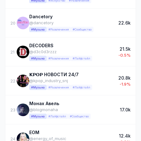
#Музыка
#Искусство
#Развлечения
Dancetory
22.6k
@dancetory
20
#Музыка
#Развлечения
#Сообщество
DECODERS
21.5k
@d3c0d3rzzz
21
-0.5%
#Музыка
#Развлечения
#Лайфстайл
𝗞𝗣𝗢𝗣 НОВОСТИ 24/7
20.8k
@kpop_industry_snj
22
-1.9%
#Музыка
#Развлечения
#Лайфстайл
Монах Авель
17.0k
@blogmonaha
23
#Музыка
#Лайфстайл
#Сообщество
EOM
12.4k
@energy_of_music
24