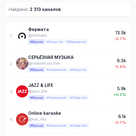
Найдено:
2 313 каналов
Фермата
13.5k
@fermate
1
-0.7%
#Музыка
#Искусство
#Образование
СЕРЬЁЗНАЯ МУЗЫКА
6.3k
@radiomusicfolk
2
-5.4%
#Музыка
#Развлечения
#Искусство
JAZZ & LIFE
5.9k
@jazz_life
3
+0.2%
#Музыка
#Развлечения
#Лайфстайл
Online karaoke
6.1k
@kar_nks
4
-0.7%
#Музыка
#Развлечения
#Лайфстайл