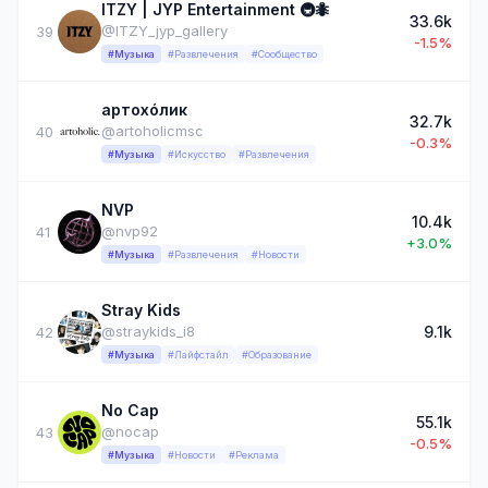
ITZY | JYP Entertainment 🚇🐜
33.6k
@ITZY_jyp_gallery
39
-1.5%
#Музыка
#Развлечения
#Сообщество
артохóлик
32.7k
@artoholicmsc
40
-0.3%
#Музыка
#Искусство
#Развлечения
NVP
10.4k
@nvp92
41
+3.0%
#Музыка
#Развлечения
#Новости
Stray Kids
9.1k
@straykids_i8
42
#Музыка
#Лайфстайл
#Образование
No Cap
55.1k
@nocap
43
-0.5%
#Музыка
#Новости
#Реклама