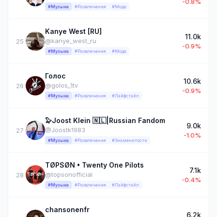
-0.8%
#Музыка
#Развлечения
#Мода
Kanye West [RU]
11.0k
@kanye_west_ru
25
-0.9%
#Музыка
#Развлечения
#Мода
Голос
10.6k
@golos_1tv
26
-0.9%
#Музыка
#Развлечения
#Лайфстайл
🦭Joost Klein 🇳🇱|Russian Fandom
9.0k
@Joostk1983
27
-1.0%
#Музыка
#Развлечения
#Знаменитости
TØPSØN • Twenty One Pilots
7.1k
@topsonofficial
28
-0.4%
#Музыка
#Развлечения
#Лайфстайл
chansonenfr
6.2k