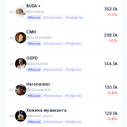
BUDA +
353.0k
@budaog
44
-0.3%
#Музыка
#Развлечения
#Сообщество
CMH
298.0k
@ilovesex666
45
-1.0%
#Музыка
#Развлечения
#Лайфстайл
GSPD
144.0k
@gspd2000
46
#Музыка
#Развлечения
#Лайфстайл
Heronwater
130.0k
@H3ronwat3r
47
-0.8%
#Музыка
#Развлечения
#Лайфстайл
Хижина музыканта
129.0k
@arslan_music
48
-0.8%
#Музыка
#Развлечения
#Лайфстайл