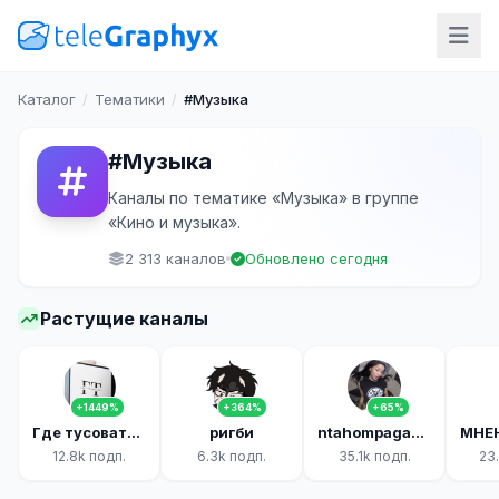
Каталог
/
Тематики
/
#Музыка
#Музыка
Каналы по тематике «Музыка» в группе
«Кино и музыка».
2 313 каналов
Обновлено сегодня
Растущие каналы
+1449%
+364%
+65%
Где тусоваться? Мск & СПб
ригби
ntahompagazee
12.8k подп.
6.3k подп.
35.1k подп.
23