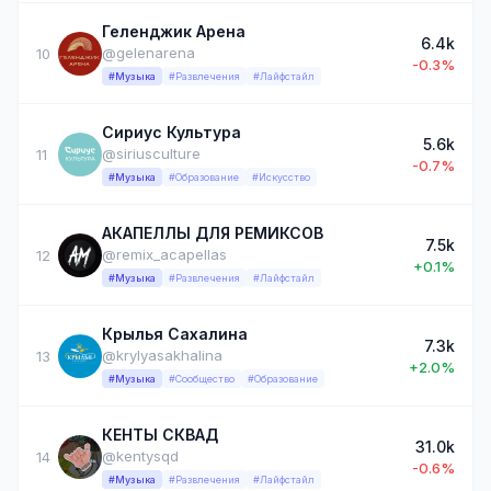
Геленджик Арена
6.4k
@gelenarena
10
-0.3%
#Музыка
#Развлечения
#Лайфстайл
Сириус Культура
5.6k
@siriusculture
11
-0.7%
#Музыка
#Образование
#Искусство
АКАПЕЛЛЫ ДЛЯ РЕМИКСОВ
7.5k
@remix_acapellas
12
+0.1%
#Музыка
#Развлечения
#Лайфстайл
Крылья Сахалина
7.3k
@krylyasakhalina
13
+2.0%
#Музыка
#Сообщество
#Образование
КЕНТЫ СКВАД
31.0k
@kentysqd
14
-0.6%
#Музыка
#Развлечения
#Лайфстайл