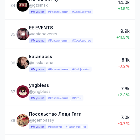
14.0k
@gzsmsk
34
+1.5%
#Музыка
#Развлечения
#Сообщество
EE EVENTS
9.9k
@eblanevents
35
+11.5%
#Музыка
#Развлечения
#Сообщество
katanacss
8.1k
@csskatana
36
-0.2%
#Музыка
#Развлечения
#Лайфстайл
yngbless
7.6k
@yngbless
37
+2.3%
#Музыка
#Развлечения
#Игры
Посольство Леди Гаги
7.0k
@lgembassy
38
-0.7%
#Музыка
#Новости
#Развлечения