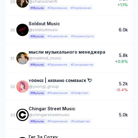
@chansonenfr
29
+1.1%
#Музыка
#Образование
#Развлечения
Soldout Music
6.0k
@soldoutmusic
30
#Музыка
#Развлечения
#Знаменитости
мысли музыкального менеджера
5.8k
@malikhid_music
31
+0.9%
#Музыка
#Образование
#Саморазвитие
ʏᴏᴏɴɢɪ | ᴀʀɪʀᴀɴɢ ᴄᴏᴍᴇʙᴀᴄᴋ 💘
5.2k
@yoongi_group
32
-0.4%
#Музыка
#Развлечения
#Лайфстайл
Chingar Street Music
5.0k
@chingarstreetmusic
33
#Музыка
#Развлечения
#Сообщество
Гиг За Сотку