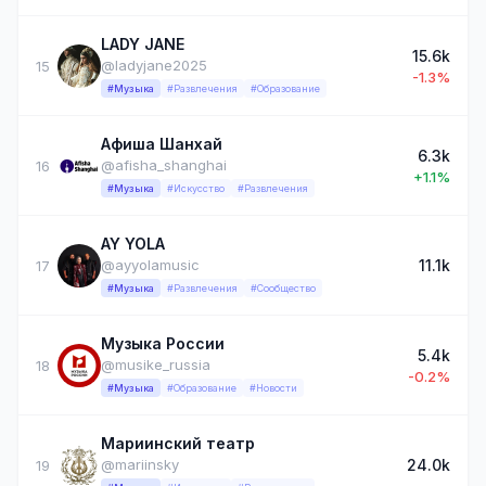
LADY JANE
15.6k
@ladyjane2025
15
-1.3%
#Музыка
#Развлечения
#Образование
Афиша Шанхай
6.3k
@afisha_shanghai
16
+1.1%
#Музыка
#Искусство
#Развлечения
AY YOLA
11.1k
@ayyolamusic
17
#Музыка
#Развлечения
#Сообщество
Музыка России
5.4k
@musike_russia
18
-0.2%
#Музыка
#Образование
#Новости
Мариинский театр
24.0k
@mariinsky
19