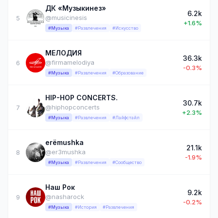
ДК «Музыкинез»
6.2k
@musicinesis
5
+1.6%
#Музыка
#Развлечения
#Искусство
МЕЛОДИЯ
36.3k
@firmamelodiya
6
-0.3%
#Музыка
#Развлечения
#Образование
HIP-HOP CONCERTS.
30.7k
@hiphopconcerts
7
+2.3%
#Музыка
#Развлечения
#Лайфстайл
erёmushka
21.1k
@er3mushka
8
-1.9%
#Музыка
#Развлечения
#Сообщество
Наш Рок
9.2k
@nasharock
9
-0.2%
#Музыка
#История
#Развлечения