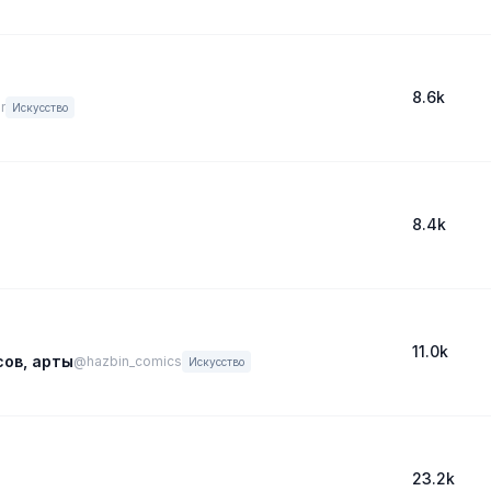
8.6k
r
Искусство
8.4k
11.0k
сов, арты
@hazbin_comics
Искусство
23.2k