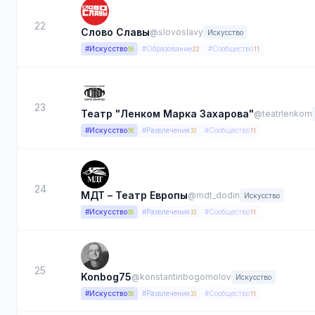
22
Слово Славы
@slovoslavy
Искусство
#Искусство
#Образование
#Сообщество
56
22
11
23
Театр "Ленком Марка Захарова"
@teatrlenkom
#Искусство
#Развлечения
#Сообщество
56
33
11
24
МДТ – Театр Европы
@mdt_dodin
Искусство
#Искусство
#Развлечения
#Сообщество
56
33
11
25
Konbog75
@konstantinbogomolov
Искусство
#Искусство
#Развлечения
#Сообщество
56
33
11