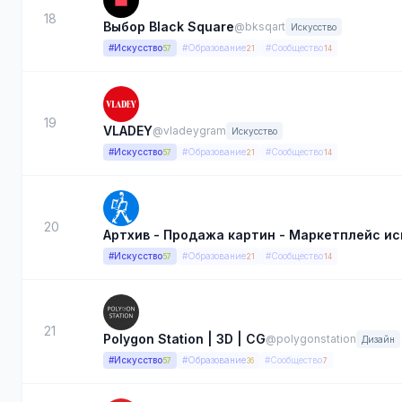
18
Выбор Black Square
@bksqart
Искусство
#Искусство
#Образование
#Сообщество
57
21
14
19
VLADEY
@vladeygram
Искусство
#Искусство
#Образование
#Сообщество
57
21
14
20
Артхив - Продажа картин - Маркетплейс ис
#Искусство
#Образование
#Сообщество
57
21
14
21
Polygon Station | 3D | CG
@polygonstation
Дизайн
#Искусство
#Образование
#Сообщество
57
36
7