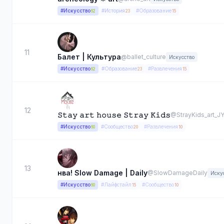
#Искусство
#История
#Образование
62
23
15
11
Балет | Культура
@ballet_culture
Искусство
#Искусство
#Образование
#Развлечения
62
23
15
12
𝚂𝚝𝚊𝚢 𝚊𝚛𝚝 𝚑𝚘𝚞𝚜𝚎 𝚂𝚝𝚛𝚊𝚢 𝙺𝚒𝚍𝚜
@StrayKids_art_J
#Искусство
#Сообщество
#Развлечения
60
20
10
13
нва! Slow Damage | Daily
@SlowDamageDaily
Иску
#Искусство
#Лайфстайл
#Сообщество
60
15
10