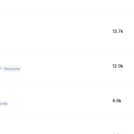
13.7k
12.0k
YP
Искусство
6.6k
сство