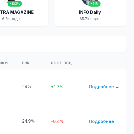
+133%
+91%
CTRA MAGAZINE
iNFO Daily
6.8k подп.
65.7k подп.
ИКИ
ERR
РОСТ 30Д
1.9%
+1.7%
Подробнее →
24.9%
-0.4%
Подробнее →