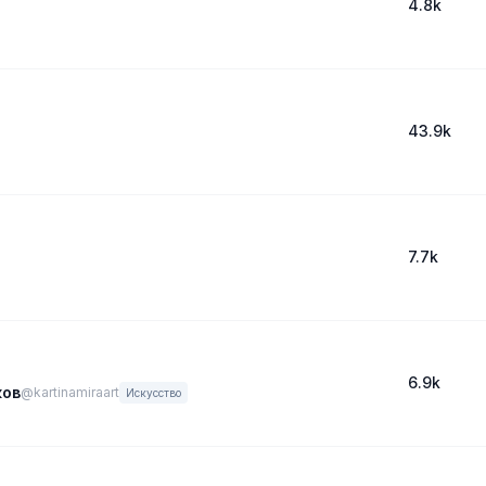
4.8k
43.9k
7.7k
6.9k
ков
@kartinamiraart
Искусство