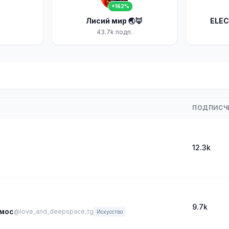
+162%
Лисий мир 🌏🦊
ELE
43.7k подп.
ПОДПИСЧ
12.3k
9.7k
смос
@love_and_deepspace_tg
Искусство