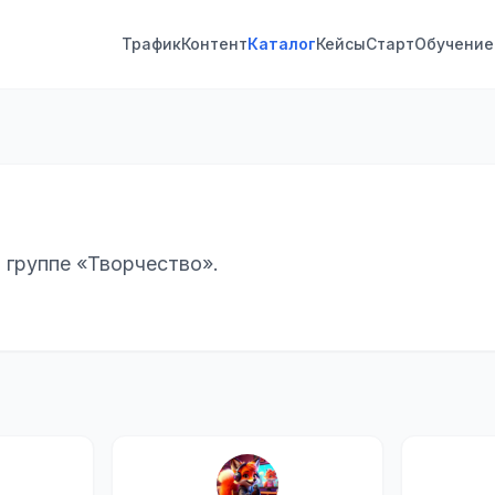
Трафик
Контент
Каталог
Кейсы
Старт
Обучение
 группе «Творчество».