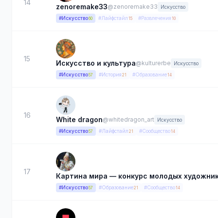
14
zenoremake33
@zenoremake33
Искусство
#Искусство
#Лайфстайл
#Развлечения
60
15
10
15
Искусство и культура
@kulturerbe
Искусство
#Искусство
#История
#Образование
57
21
14
16
White dragon
@whitedragon_art
Искусство
#Искусство
#Лайфстайл
#Сообщество
57
21
14
17
Картина мира — конкурс молодых художни
#Искусство
#Образование
#Сообщество
57
21
14