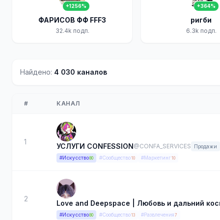
+1256%
+364%
ФАРИСОВ ФФ FFF3
ригби
32.4k подп.
6.3k подп.
Найдено:
4 030 каналов
#
КАНАЛ
1
УСЛУГИ CONFESSION
@CONFA_SERVICES
Продажи
#Искусство
#Сообщество
#Маркетинг
80
10
10
2
Love and Deepspace ️| Любовь и дальний ко
#Искусство
#Сообщество
#Развлечения
80
13
7