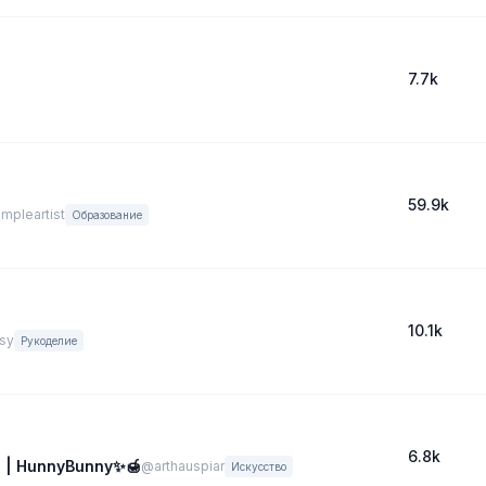
7.7k
59.9k
mpleartist
Образование
10.1k
sy
Рукоделие
6.8k
| HunnyBunny✨🍯
@arthauspiar
Искусство