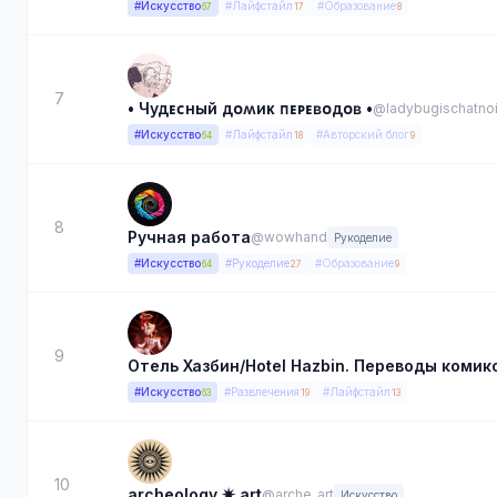
#Искусство
#Лайфстайл
#Образование
67
17
8
7
• Чудᴇᴄный дᴏʍиᴋ ᴨᴇᴩᴇʙᴏдᴏʙ •
@ladybugischatnoi
#Искусство
#Лайфстайл
#Авторский блог
64
18
9
8
Ручная работа
@wowhand
Рукоделие
#Искусство
#Рукоделие
#Образование
64
27
9
9
Отель Хазбин/Hotel Hazbin. Переводы комик
#Искусство
#Развлечения
#Лайфстайл
63
19
13
10
archeology ✷ art
@arche_art
Искусство