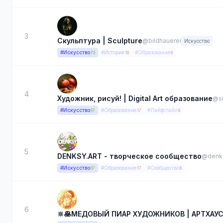
3
Скульптура | Sculpture
@bildhauerei
Искусство
#Искусство
#История
#Образование
73
18
9
4
Художник, рисуй! | Digital Art образование
@si
#Искусство
#Образование
#Лайфстайл
67
17
8
5
DENKSY.ART - творческое сообщество
@denk
#Искусство
#Образование
#Сообщество
67
17
8
6
🔆🥞МЕДОВЫЙ ПИАР ХУДОЖНИКОВ | АРТХАУС 