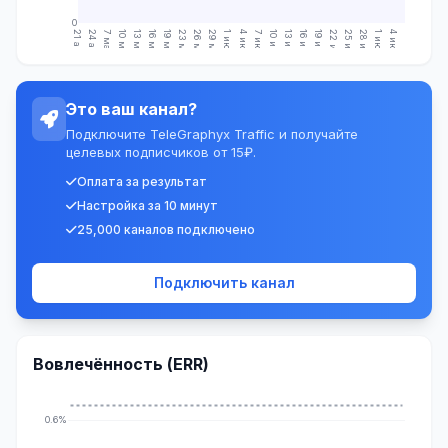
0
21 апр.
24 апр.
7 мая
10 мая
13 мая
16 мая
19 мая
23 мая
26 мая
29 мая
1 июн.
4 июн.
7 июн.
10 июн.
13 июн.
16 июн.
19 июн.
22 июн.
25 июн.
28 июн.
1 июл.
4 июл.
Это ваш канал?
Подключите TeleGraphyx Traffic и получайте
целевых подписчиков от 15₽.
Оплата за результат
Настройка за 10 минут
25,000 каналов подключено
Подключить канал
Вовлечённость (ERR)
0.6%