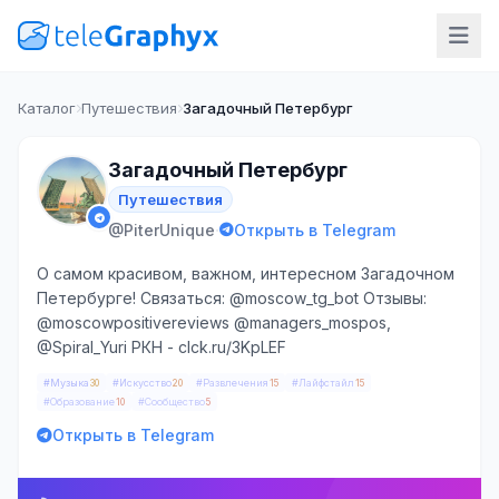
Каталог
Путешествия
Загадочный Петербург
Загадочный Петербург
Путешествия
·
@PiterUnique
Открыть в Telegram
О самом красивом, важном, интересном Загадочном
Петербурге! Связаться: @moscow_tg_bot Отзывы:
@moscowpositivereviews @managers_mospos,
@Spiral_Yuri РКН - clck.ru/3KpLEF
#Музыка
#Искусство
#Развлечения
#Лайфстайл
30
20
15
15
#Образование
#Сообщество
10
5
Открыть в Telegram