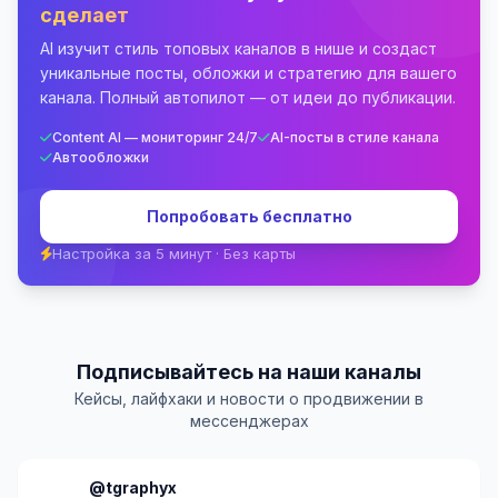
сделает
AI изучит стиль топовых каналов в нише и создаст
уникальные посты, обложки и стратегию для вашего
канала. Полный автопилот — от идеи до публикации.
Content AI — мониторинг 24/7
AI-посты в стиле канала
Автообложки
Попробовать бесплатно
Настройка за 5 минут · Без карты
Подписывайтесь на наши каналы
Кейсы, лайфхаки и новости о продвижении в
мессенджерах
@tgraphyx