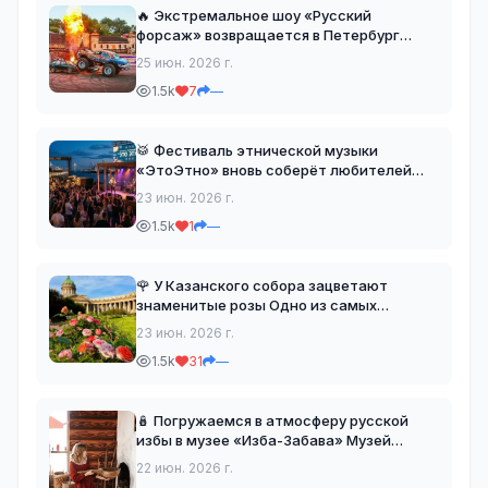
🔥 Экстремальное шоу «Русский
форсаж» возвращается в Петербург
Зрителей ждёт зрелищная программа от
25 июн. 2026 г.
легендарного каскадёра Игоря Панина —
1.5k
7
—
автора десятков мировых рекордов и
создателя уникальных трюко
🥁 Фестиваль этнической музыки
«ЭтоЭтно» вновь соберёт любителей
фолка и этники В конце июня в
23 июн. 2026 г.
«Севкабель Порту» пройдёт один из
1.5k
1
—
самых ярких музыкальных фестивалей
лета, посвящённый современному этно
🌹 У Казанского собора зацветают
знаменитые розы Одно из самых
красивых летних мест в центре
23 июн. 2026 г.
Петербурга вновь преображается —
1.5k
31
—
возле Казанского собора начинают
распускаться розовые кусты, превращая
те
🪆 Погружаемся в атмосферу русской
избы в музее «Изба-Забава» Музей
приглашает познакомиться с бытом,
22 июн. 2026 г.
традициями и ремёслами наших предков.