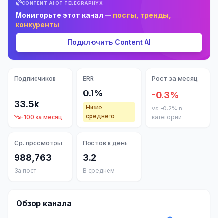
CONTENT AI ОТ TELEGRAPHYX
Мониторьте этот канал —
посты, тренды,
конкуренты
Подключить Content AI
Подписчиков
ERR
Рост за месяц
0.1%
-0.3%
33.5k
Ниже
vs -0.2% в
среднего
-100 за месяц
категории
Ср. просмотры
Постов в день
988,763
3.2
За пост
В среднем
Обзор канала