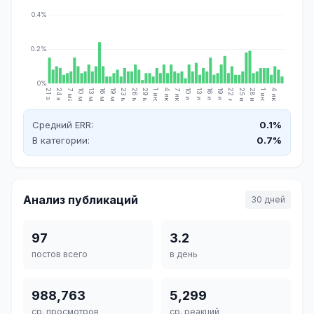
0.4%
0.2%
0%
21 апр.
24 апр.
7 мая
10 мая
13 мая
16 мая
19 мая
23 мая
26 мая
29 мая
1 июн.
4 июн.
7 июн.
10 июн.
13 июн.
16 июн.
19 июн.
22 июн.
25 июн.
28 июн.
1 июл.
4 июл.
Средний ERR:
0.1%
В категории:
0.7%
Анализ публикаций
30 дней
97
3.2
постов всего
в день
988,763
5,299
ср. просмотров
ср. реакций