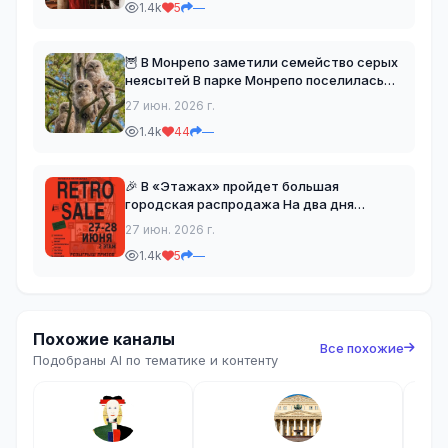
1.4k
5
—
Здесь старинные предметы не прячут за
витринами — многие эк
🦉 В Монрепо заметили семейство серых
неясытей В парке Монрепо поселилась
семья очаровательных серых неясытей.
27 июн. 2026 г.
Птицы облюбовали тихий уголок парка и
1.4k
44
—
уже успели привлечь внимание
посетителей. Грациоз
🎉 В «Этажах» пройдет большая
городская распродажа На два дня
пространство «Синий пол» превратится
27 июн. 2026 г.
в настоящий маркет необычных находок,
1.4k
5
—
винтажных сокровищ и атмосферных
вещей с историей. Более 30 у
Похожие каналы
Все похожие
Подобраны AI по тематике и контенту