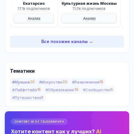
Екатарсис
Культурная жизнь Москвы
Clas
17.1k подписчиков
11.0k подписчиков
1
Анализ
Анализ
Все похожие каналы →
Тематики
#Музыка
30
#Искусство
20
#Развлечения
15
#Лайфстайл
15
#Образование
10
#Сообщество
5
#Путешествия
5
CONTENT AI ОТ TELEGRAPHYX
Хотите контент как у лучших?
AI