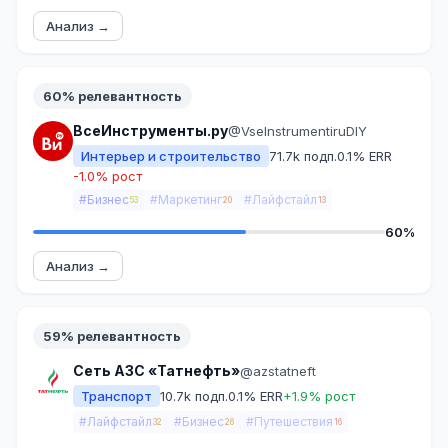
Анализ →
60% релевантность
ВсеИнструменты.ру
@VseInstrumentiruDIY
Интерьер и строительство
71.7k подп.
0.1% ERR
-1.0% рост
#Бизнес
#Маркетинг
#Лайфстайл
53
20
13
60%
Анализ →
59% релевантность
Сеть АЗС «Татнефть»
@azstatneft
Транспорт
10.7k подп.
0.1% ERR
+1.9% рост
#Лайфстайл
#Бизнес
#Путешествия
32
26
16