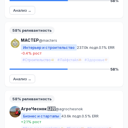
58%
Анализ →
58% релевантность
МАСТЕР
@macters
Интерьер и строительство
237.0k подп.
0.1% ERR
-0.4% рост
#Строительство
#Лайфстайл
#Здоровье
42
25
17
58%
Анализ →
58% релевантность
АгроЧеснок 🇷🇺
@agrochesnok
Бизнес и стартапы
43.6k подп.
0.5% ERR
+2.1% рост