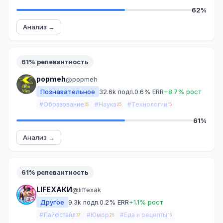
62%
Анализ →
61% релевантность
popmeh
@popmeh
Познавательное
32.6k подп.
0.6% ERR
+8.7% рост
#Образование
#Наука
#Технологии
35
25
15
61%
Анализ →
61% релевантность
LIFEХАКИ
@liffexak
Другое
9.3k подп.
0.2% ERR
+1.1% рост
#Лайфстайл
#Юмор
#Еда и рецепты
37
26
16