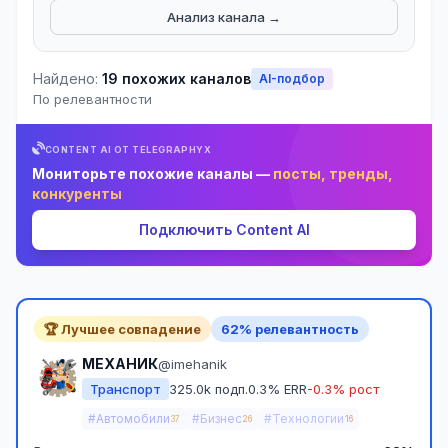
Анализ канала →
Найдено:
19 похожих каналов
AI-подбор
По релевантности
CONTENT AI ОТ TELEGRAPHYX
Мониторьте похожие каналы —
посты, тренды,
конкуренты
Подключить Content AI
🏆 Лучшее совпадение
62% релевантность
МЕХАНИК
@imehanik
Транспорт
325.0k подп.
0.3% ERR
-0.3% рост
#Автомобили
#Бизнес
#Технологии
37
26
16