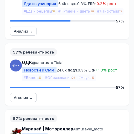
Еда и кулинария
6.4k подп.
0.3% ERR
-0.2% рост
#Еда и рецепты
#Питание и диеты
#Лайфстайл
30
20
15
57%
Анализ →
57% релевантность
ОДК
@uecrus_official
Новости и СМИ
24.0k подп.
0.3% ERR
+1.3% рост
#Бизнес
#Образование
#Наука
35
20
15
57%
Анализ →
57% релевантность
Муравей | Мотороллер
@muravei_moto