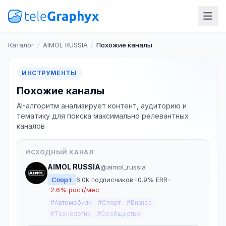
Каталог
/
AIMOL RUSSIA
/
Похожие каналы
ИНСТРУМЕНТЫ
Похожие каналы
AI-алгоритм анализирует контент, аудиторию и
тематику для поиска максимально релевантных
каналов
ИСХОДНЫЙ КАНАЛ
AIMOL RUSSIA
@aimol_russia
Спорт
6.0k подписчиков
•
0.9% ERR
•
-2.6% рост/мес
#Автомобили
#Спорт
#Бизнес
#Технологии
#Сообщество