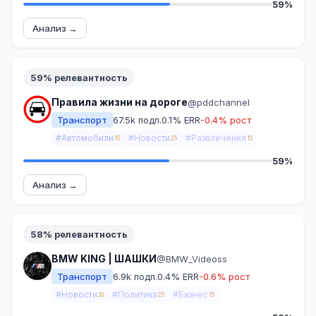
59%
Анализ →
59% релевантность
Правила жизни на дороге
@pddchannel
Транспорт
67.5k подп.
0.1% ERR
-0.4% рост
#Автомобили
#Новости
#Развлечения
35
25
15
59%
Анализ →
58% релевантность
BMW KING | ШАШКИ
@BMW_Videoss
Транспорт
6.9k подп.
0.4% ERR
-0.6% рост
#Новости
#Политика
#Бизнес
30
25
15