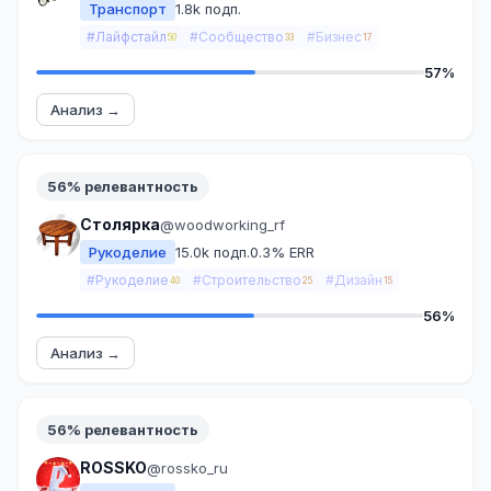
Транспорт
1.8k подп.
#Лайфстайл
#Сообщество
#Бизнес
50
33
17
57%
Анализ →
56% релевантность
Столярка
@woodworking_rf
Рукоделие
15.0k подп.
0.3% ERR
#Рукоделие
#Строительство
#Дизайн
40
25
15
56%
Анализ →
56% релевантность
ROSSKO
@rossko_ru