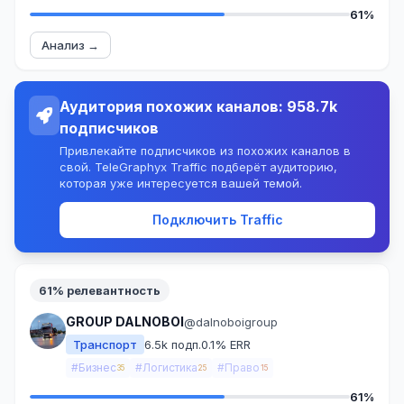
61%
Анализ →
Аудитория похожих каналов: 958.7k
подписчиков
Привлекайте подписчиков из похожих каналов в
свой. TeleGraphyx Traffic подберёт аудиторию,
которая уже интересуется вашей темой.
Подключить Traffic
61% релевантность
GROUP DALNOBOI
@dalnoboigroup
Транспорт
6.5k подп.
0.1% ERR
#Бизнес
#Логистика
#Право
35
25
15
61%