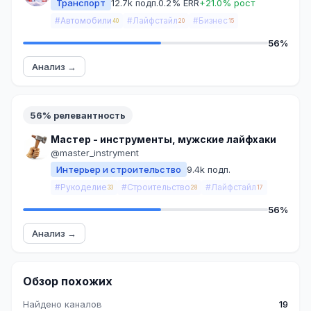
Транспорт
12.7k подп.
0.2% ERR
+21.0% рост
#Автомобили
#Лайфстайл
#Бизнес
40
20
15
56%
Анализ →
56% релевантность
Мастер - инструменты, мужские лайфхаки
@master_instryment
Интерьер и строительство
9.4k подп.
#Рукоделие
#Строительство
#Лайфстайл
33
28
17
56%
Анализ →
Обзор похожих
Найдено каналов
19