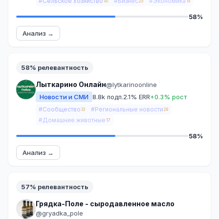
#Сельское хозяйство
#Бизнес
#Экономика
40
25
15
58%
Анализ →
58% релевантность
Лыткарино Онлайн
@lytkarinoonline
Новости и СМИ
8.8k подп.
2.1% ERR
+0.3% рост
#Сообщество
#Региональные новости
33
28
#Домашние животные
17
58%
Анализ →
57% релевантность
Грядка-Поле - сыродавленное масло
@gryadka_pole