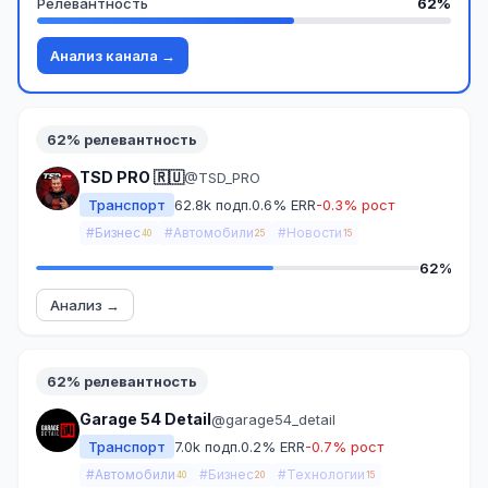
Релевантность
62%
Анализ канала →
62% релевантность
TSD PRO 🇷🇺
@TSD_PRO
Транспорт
62.8k подп.
0.6% ERR
-0.3% рост
#Бизнес
#Автомобили
#Новости
40
25
15
62%
Анализ →
62% релевантность
Garage 54 Detail
@garage54_detail
Транспорт
7.0k подп.
0.2% ERR
-0.7% рост
#Автомобили
#Бизнес
#Технологии
40
20
15