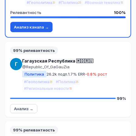
#Геополитика
#Политика
#Военная тематика
35
25
15
Релевантность
100%
Анализ канала →
99% релевантность
Гагаузская Республика 🇲🇩🇷🇺
Г
@Republic_Of_GaGauZia
Политика
26.2k подп.
1.7% ERR
-0.8% рост
#Геополитика
#Политика
35
25
#Региональные новости
15
99%
Анализ →
99% релевантность