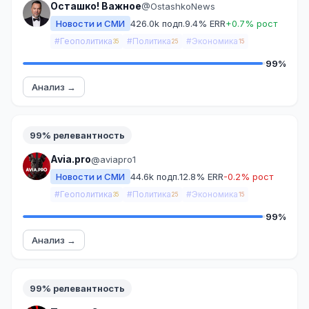
Осташко! Важное
@OstashkoNews
Новости и СМИ
426.0k подп.
9.4% ERR
+0.7% рост
#Геополитика
#Политика
#Экономика
35
25
15
99%
Анализ →
99% релевантность
Avia.pro
@aviapro1
Новости и СМИ
44.6k подп.
12.8% ERR
-0.2% рост
#Геополитика
#Политика
#Экономика
35
25
15
99%
Анализ →
99% релевантность