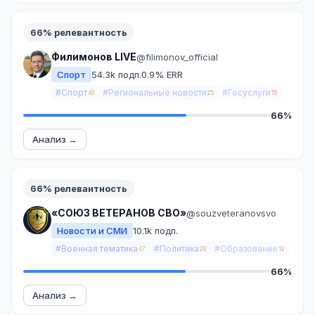
66% релевантность
Филимонов LIVE
@filimonov_official
Спорт
54.3k подп.
0.9% ERR
#Спорт
#Региональные новости
#Госуслуги
40
25
15
66%
Анализ →
66% релевантность
«СОЮЗ ВЕТЕРАНОВ СВО»
@souzveteranovsvo
Новости и СМИ
10.1k подп.
#Военная тематика
#Политика
#Образование
47
29
12
66%
Анализ →