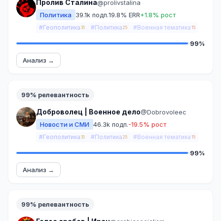
Пролив Сталина
@prolivstalina
Политика
39.1k подп.
19.8% ERR
+1.8% рост
#Геополитика
#Политика
#Военная тематика
35
25
15
99%
Анализ →
99% релевантность
Доброволец | Военное дело
@Dobrovoleec
Новости и СМИ
46.3k подп.
-19.5% рост
#Геополитика
#Политика
#Военная тематика
35
25
15
99%
Анализ →
99% релевантность