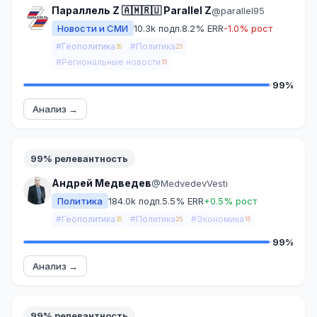
Параллель Z 🇦🇲🇷🇺 Parallel Z
@parallel95
Новости и СМИ
10.3k подп.
8.2% ERR
-1.0% рост
#Геополитика
#Политика
35
25
#Региональные новости
15
99%
Анализ →
99% релевантность
Андрей Медведев
@MedvedevVesti
Политика
184.0k подп.
5.5% ERR
+0.5% рост
#Геополитика
#Политика
#Экономика
35
25
15
99%
Анализ →
99% релевантность