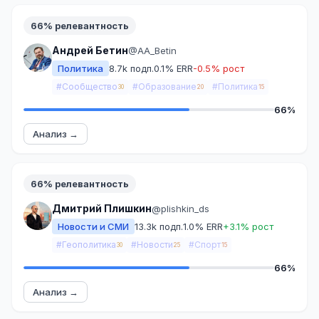
66% релевантность
Андрей Бетин
@AA_Betin
Политика
8.7k подп.
0.1% ERR
-0.5% рост
#Сообщество
#Образование
#Политика
30
20
15
66%
Анализ →
66% релевантность
Дмитрий Плишкин
@plishkin_ds
Новости и СМИ
13.3k подп.
1.0% ERR
+3.1% рост
#Геополитика
#Новости
#Спорт
30
25
15
66%
Анализ →