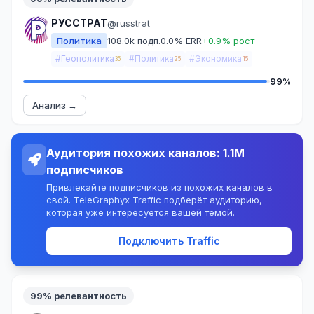
РУССТРАТ
@russtrat
Политика
108.0k подп.
0.0% ERR
+0.9% рост
#Геополитика
#Политика
#Экономика
35
25
15
99%
Анализ →
Аудитория похожих каналов: 1.1M
подписчиков
Привлекайте подписчиков из похожих каналов в
свой. TeleGraphyx Traffic подберёт аудиторию,
которая уже интересуется вашей темой.
Подключить Traffic
99% релевантность