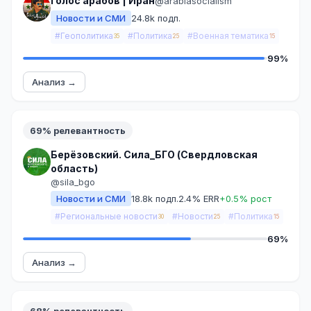
Голос арабов | Иран
@arabiasocialism
Новости и СМИ
24.8k подп.
#Геополитика
#Политика
#Военная тематика
35
25
15
99%
Анализ →
69% релевантность
Берёзовский. Сила_БГО (Свердловская
область)
@sila_bgo
Новости и СМИ
18.8k подп.
2.4% ERR
+0.5% рост
#Региональные новости
#Новости
#Политика
30
25
15
69%
Анализ →