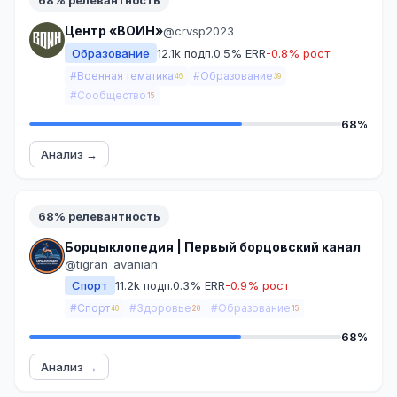
68% релевантность
Центр «ВОИН»
@crvsp2023
Образование
12.1k подп.
0.5% ERR
-0.8% рост
#Военная тематика
#Образование
46
39
#Сообщество
15
68%
Анализ →
68% релевантность
Борцыклопедия | Первый борцовский канал
@tigran_avanian
Спорт
11.2k подп.
0.3% ERR
-0.9% рост
#Спорт
#Здоровье
#Образование
40
20
15
68%
Анализ →