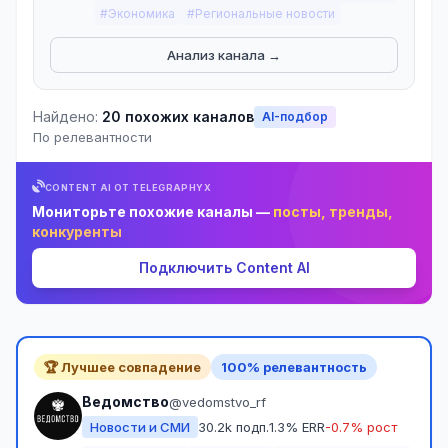
#Экономика
#Региональные новости
Анализ канала →
Найдено:
20 похожих каналов
AI-подбор
По релевантности
CONTENT AI ОТ TELEGRAPHYX
Мониторьте похожие каналы —
посты, тренды,
конкуренты
Подключить Content AI
🏆 Лучшее совпадение
100% релевантность
Ведомство
@vedomstvo_rf
Новости и СМИ
30.2k подп.
1.3% ERR
-0.7% рост