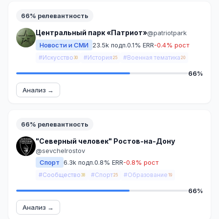
66% релевантность
Центральный парк «Патриот»
@patriotpark
Новости и СМИ
23.5k подп.
0.1% ERR
-0.4% рост
#Искусство
#История
#Военная тематика
30
25
20
66%
Анализ →
66% релевантность
"Северный человек" Ростов-на-Дону
@sevchelrostov
Спорт
6.3k подп.
0.8% ERR
-0.8% рост
#Сообщество
#Спорт
#Образование
38
25
19
66%
Анализ →