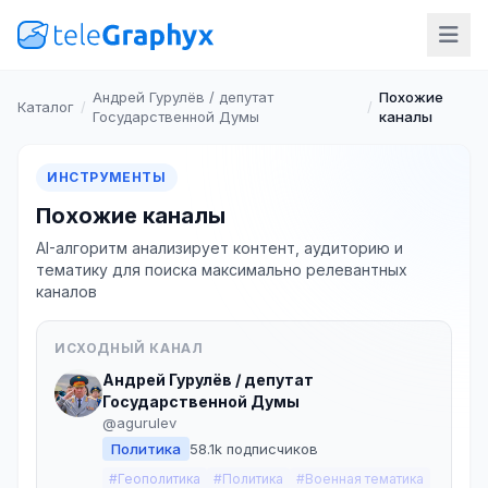
Андрей Гурулёв / депутат
Похожие
Каталог
/
/
Государственной Думы
каналы
ИНСТРУМЕНТЫ
Похожие каналы
AI-алгоритм анализирует контент, аудиторию и
тематику для поиска максимально релевантных
каналов
ИСХОДНЫЙ КАНАЛ
Андрей Гурулёв / депутат
Государственной Думы
@agurulev
Политика
58.1k подписчиков
#Геополитика
#Политика
#Военная тематика