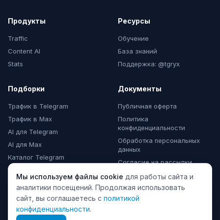
Продукты
Ресурсы
Traffic
Обучение
Content AI
База знаний
Stats
Поддержка: @tgryx
Подборки
Документы
Трафик в Telegram
Публичная оферта
Трафик в Max
Политика
конфиденциальности
AI для Telegram
Обработка персональных
AI для Max
данных
Каталог Telegram
Согласие на рассылки
Каталог Max
Мы используем файлы cookie
для работы сайта и
Комментарии Max
аналитики посещений. Продолжая использовать
сайт, вы соглашаетесь с
политикой
конфиденциальности
.
© 2024 TeleGraphyx. Все права защищены.