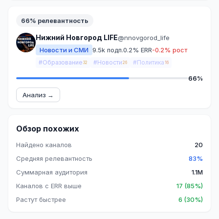
66% релевантность
Нижний Новгород LIFE
@nnovgorod_life
Новости и СМИ
9.5k подп.
0.2% ERR
-0.2% рост
#Образование
#Новости
#Политика
32
26
16
66%
Анализ →
Обзор похожих
Найдено каналов
20
Средняя релевантность
83%
Суммарная аудитория
1.1M
Каналов с ERR выше
17 (85%)
Растут быстрее
6 (30%)