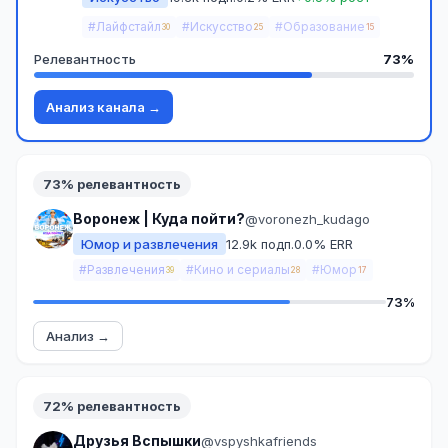
#Лайфстайл
#Искусство
#Образование
30
25
15
Релевантность
73%
Анализ канала →
73% релевантность
Воронеж | Куда пойти?
@voronezh_kudago
Юмор и развлечения
12.9k подп.
0.0% ERR
#Развлечения
#Кино и сериалы
#Юмор
39
28
17
73%
Анализ →
72% релевантность
Друзья Вспышки
@vspyshkafriends