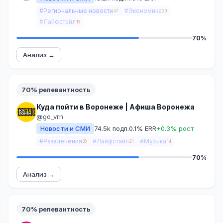
#Региональные новости
#Экономика
47
20
#Лайфстайл
13
70%
Анализ →
70% релевантность
Куда пойти в Воронеже | Афиша Воронежа
@go_vrn
Новости и СМИ
74.5k подп.
0.1% ERR
+0.3% рост
#Развлечения
#Лайфстайл
#Музыка
36
21
14
70%
Анализ →
70% релевантность