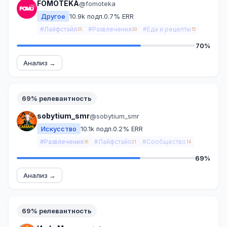
FOMOTEKA
@fomoteka
Другое
10.9k подп.
0.7% ERR
#Лайфстайл
#Развлечения
#Еда и рецепты
25
20
15
70%
Анализ →
69% релевантность
sobytium_smr
@sobytium_smr
Искусство
10.1k подп.
0.2% ERR
#Развлечения
#Лайфстайл
#Сообщество
36
21
14
69%
Анализ →
69% релевантность