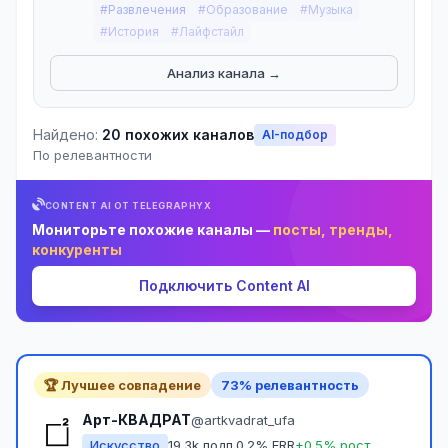
#Развлечения
#Образование
#Музыка
#История
#Лайфстайл
Анализ канала →
Найдено:
20 похожих каналов
AI-подбор
По релевантности
CONTENT AI ОТ TELEGRAPHYX
Мониторьте похожие каналы —
посты, тренды,
конкуренты
Подключить Content AI
🏆 Лучшее совпадение
73% релевантность
Арт-КВАДРАТ
@artkvadrat_ufa
Искусство
19.3k подп.
0.2% ERR
+0.5% рост