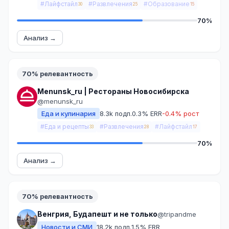
#Лайфстайл
#Развлечения
#Образование
30
25
15
70%
Анализ →
70% релевантность
Menunsk_ru | Рестораны Новосибирска
@menunsk_ru
Еда и кулинария
8.3k подп.
0.3% ERR
-0.4% рост
#Еда и рецепты
#Развлечения
#Лайфстайл
33
28
17
70%
Анализ →
70% релевантность
Венгрия, Будапешт и не только
@tripandme
Новости и СМИ
18.2k подп.
1.5% ERR