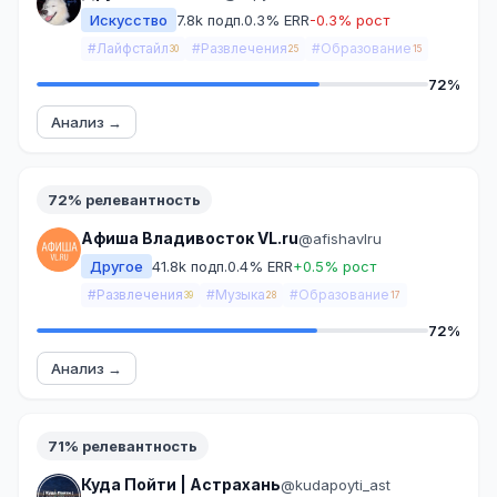
Искусство
7.8k подп.
0.3% ERR
-0.3% рост
#Лайфстайл
#Развлечения
#Образование
30
25
15
72%
Анализ →
72% релевантность
Афиша Владивосток VL.ru
@afishavlru
Другое
41.8k подп.
0.4% ERR
+0.5% рост
#Развлечения
#Музыка
#Образование
39
28
17
72%
Анализ →
71% релевантность
Куда Пойти | Астрахань
@kudapoyti_ast