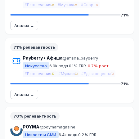
#Развлечения
#Музыка
#Спорт
35
25
15
71%
Анализ →
71% релевантность
Payberry • Афиша
@afisha_payberry
Искусство
6.9k подп.
0.1% ERR
-0.7% рост
#Развлечения
#Музыка
#Еда и рецепты
47
33
13
71%
Анализ →
70% релевантность
POYMA
@poymamagazine
Новости и СМИ
6.4k подп.
0.2% ERR