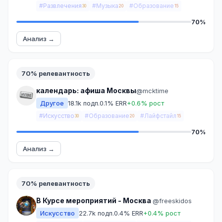
#Развлечения
#Музыка
#Образование
30
20
15
70%
Анализ →
70% релевантность
календарь: афиша Москвы
@mcktime
Другое
18.1k подп.
0.1% ERR
+0.6% рост
#Искусство
#Образование
#Лайфстайл
30
20
15
70%
Анализ →
70% релевантность
В Курсе мероприятий - Москва ️
@freeskidos
Искусство
22.7k подп.
0.4% ERR
+0.4% рост