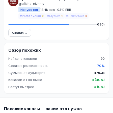
@afisha_nizhniy
Искусство
18.4k подп.
0.1% ERR
#Развлечения
#Музыка
#Лайфстайл
43
29
14
69%
Анализ →
Обзор похожих
Найдено каналов
20
Средняя релевантность
70%
Суммарная аудитория
476.3k
Каналов с ERR выше
8 (40%)
Растут быстрее
0 (0%)
Похожие каналы — зачем это нужно