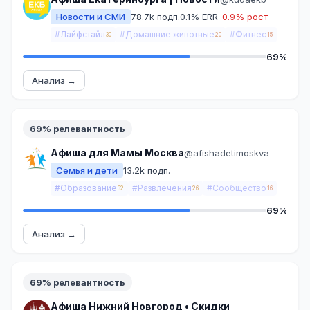
Новости и СМИ
78.7k подп.
0.1% ERR
-0.9% рост
#Лайфстайл
#Домашние животные
#Фитнес
30
20
15
69%
Анализ →
69% релевантность
Афиша для Мамы Москва
@afishadetimoskva
Семья и дети
13.2k подп.
#Образование
#Развлечения
#Сообщество
32
26
16
69%
Анализ →
69% релевантность
Афиша Нижний Новгород • Скидки