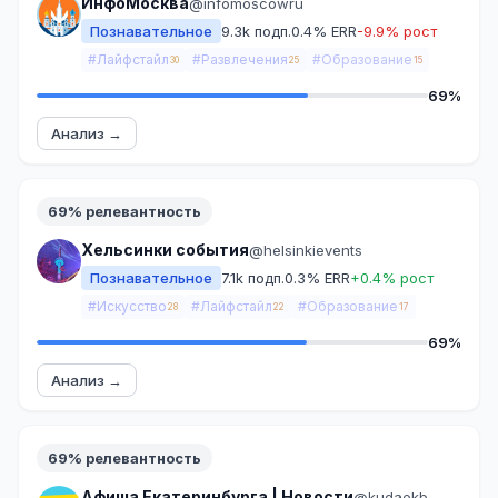
ИнфоМосква
@infomoscowru
Познавательное
9.3k подп.
0.4% ERR
-9.9% рост
#Лайфстайл
#Развлечения
#Образование
30
25
15
69%
Анализ →
69% релевантность
Хельсинки события
@helsinkievents
Познавательное
7.1k подп.
0.3% ERR
+0.4% рост
#Искусство
#Лайфстайл
#Образование
28
22
17
69%
Анализ →
69% релевантность
Афиша Екатеринбурга | Новости
@kudaekb