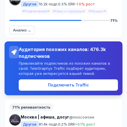
Другое
10.2k подп.
0.3% ERR
-1.0% рост
#Развлечения
#Кино и сериалы
#Музыка
30
25
15
71%
Анализ →
Аудитория похожих каналов: 476.3k
подписчиков
Привлекайте подписчиков из похожих каналов в
свой. TeleGraphyx Traffic подберёт аудиторию,
которая уже интересуется вашей темой.
Подключить Traffic
71% релевантность
Москва | афиша, досуг
@moscowsee
Другое
81.4k подп.
0.2% ERR
+0.1% рост