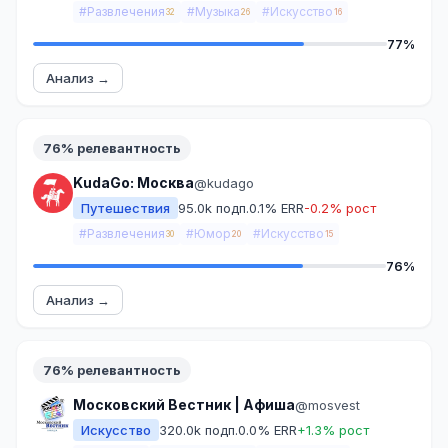
#Развлечения
#Музыка
#Искусство
32
26
16
77%
Анализ →
76% релевантность
KudaGo: Москва
@kudago
Путешествия
95.0k подп.
0.1% ERR
-0.2% рост
#Развлечения
#Юмор
#Искусство
30
20
15
76%
Анализ →
76% релевантность
Московский Вестник | Афиша
@mosvest
Искусство
320.0k подп.
0.0% ERR
+1.3% рост