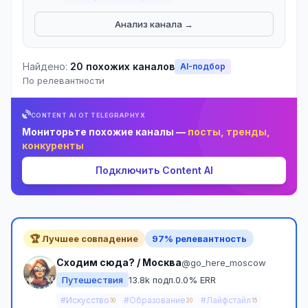
Анализ канала →
Найдено:
20 похожих каналов
AI-подбор
По релевантности
CONTENT AI ОТ TELEGRAPHYX
Мониторьте похожие каналы —
посты, тренды,
конкуренты
Подключить Content AI
🏆 Лучшее совпадение
97% релевантность
Сходим сюда? / Москва
@go_here_moscow
Путешествия
13.8k подп.
0.0% ERR
#Искусство
#Образование
#Лайфстайл
30
20
15