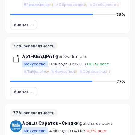
#Развлечения
#Образование
#Сообщество
40
20
13
78%
Анализ →
77% релевантность
Арт-КВАДРАТ
@artkvadrat_ufa
Искусство
19.3k подп.
0.2% ERR
+0.5% рост
#Лайфстайл
#Искусство
#Образование
30
25
15
77%
Анализ →
77% релевантность
Афиша Саратов • Скидки
@afisha_saratova
Искусство
14.6k подп.
0.1% ERR
-0.7% рост