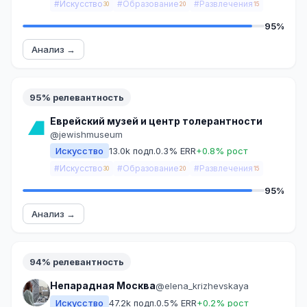
#Искусство
#Образование
#Развлечения
30
20
15
95%
Анализ →
95% релевантность
Еврейский музей и центр толерантности
@jewishmuseum
Искусство
13.0k подп.
0.3% ERR
+0.8% рост
#Искусство
#Образование
#Развлечения
30
20
15
95%
Анализ →
94% релевантность
Непарадная Москва
@elena_krizhevskaya
Искусство
47.2k подп.
0.5% ERR
+0.2% рост