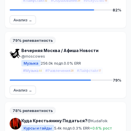
#Лайфстайл
#Образование
#Искусство
32
26
16
82%
Анализ →
79% релевантность
Вечерняя Москва / Афиша Новости
@moscowes
Музыка
256.0k подп.
0.0% ERR
#Музыка
#Развлечения
#Лайфстайл
44
28
17
79%
Анализ →
78% релевантность
Куда Крестьянину Податься?
@KudaFolk
Курсы и гайды
5.4k подп.
0.3% ERR
+0.6% рост