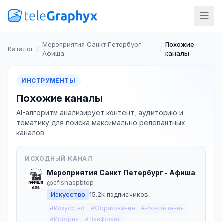
Мероприятия Санкт Петербург -
Похожие
Каталог
/
/
Афиша
каналы
ИНСТРУМЕНТЫ
Похожие каналы
AI-алгоритм анализирует контент, аудиторию и
тематику для поиска максимально релевантных
каналов
ИСХОДНЫЙ КАНАЛ
Мероприятия Санкт Петербург - Афиша
@afishaspbtop
Искусство
15.2k подписчиков
#Искусство
#Образование
#Развлечения
#История
#Лайфстайл