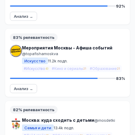
92%
Анализ →
83% релевантность
Мероприятия Москвы - Афиша событий
@topafishamoskva
Искусство
11.2k подп.
#Искусство
#Кино и сериалы
#Образование
43
21
21
83%
Анализ →
82% релевантность
Москва: куда сходить с детьми
@mosdetki
Семья и дети
13.4k подп.