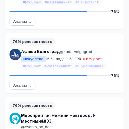
#Музыка
#Развлечения
#Лайфстайл
47
33
13
76%
Анализ →
76% релевантность
Афиша Волгоград
@kuda_volgograd
Искусство
15.6k подп.
0.1% ERR
-0.6% рост
#Музыка
#Развлечения
#Образование
32
26
16
76%
Анализ →
76% релевантность
Мероприятия Нижний Новгород. Я
местный&#33;
@events_nn_best