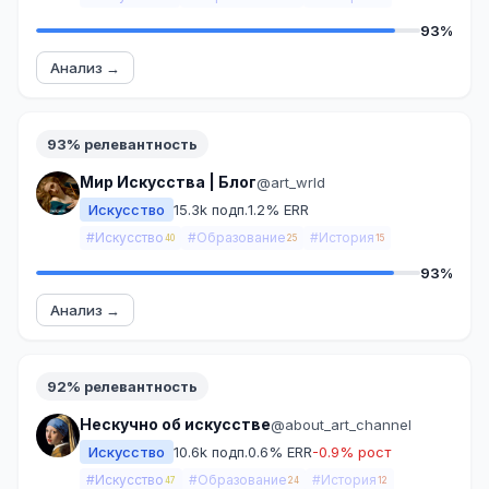
93%
Анализ →
93% релевантность
Мир Искусства | Блог
@art_wrld
Искусство
15.3k подп.
1.2% ERR
#Искусство
#Образование
#История
40
25
15
93%
Анализ →
92% релевантность
Нескучно об искусстве
@about_art_channel
Искусство
10.6k подп.
0.6% ERR
-0.9% рост
#Искусство
#Образование
#История
47
24
12