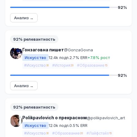
92%
Анализ →
92% релевантность
Гонзаговна пишет
@GonzaGovna
Искусство
12.4k подп.
2.7% ERR
+7.8% рост
#Искусство
#История
#Образование
30
20
15
92%
Анализ →
92% релевантность
Polikpavlovich о прекрасном
@polikpavlovich_art
Искусство
12.0k подп.
0.5% ERR
#Искусство
#Образование
#Лайфстайл
30
20
15