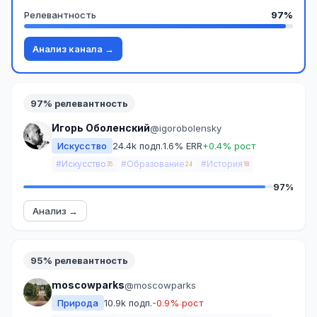
Релевантность
97%
Анализ канала →
97% релевантность
Игорь Оболенский
@igorobolensky
Искусство
24.4k подп.
1.6% ERR
+0.4% рост
#Искусство
#Образование
#История
35
24
18
97%
Анализ →
95% релевантность
moscowparks
@moscowparks
Природа
10.9k подп.
-0.9% рост