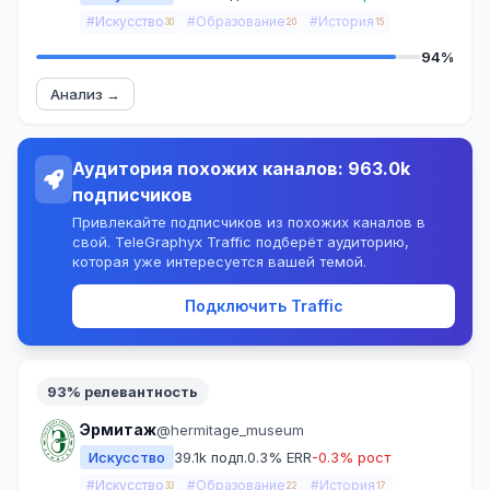
#Искусство
#Образование
#История
30
20
15
94%
Анализ →
Аудитория похожих каналов: 963.0k
подписчиков
Привлекайте подписчиков из похожих каналов в
свой. TeleGraphyx Traffic подберёт аудиторию,
которая уже интересуется вашей темой.
Подключить Traffic
93% релевантность
Эрмитаж
@hermitage_museum
Искусство
39.1k подп.
0.3% ERR
-0.3% рост
#Искусство
#Образование
#История
33
22
17