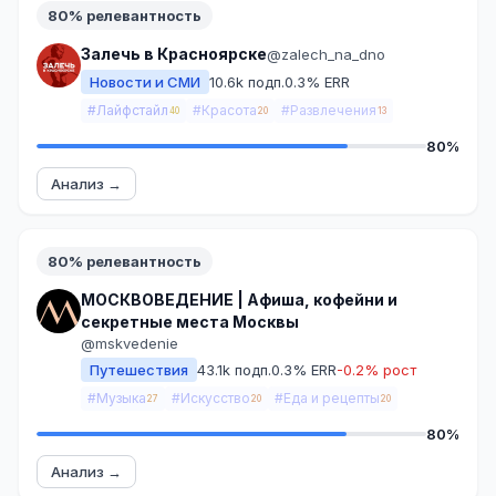
80% релевантность
Залечь в Красноярске
@zalech_na_dno
Новости и СМИ
10.6k подп.
0.3% ERR
#Лайфстайл
#Красота
#Развлечения
40
20
13
80%
Анализ →
80% релевантность
МОСКВОВЕДЕНИЕ | Афиша, кофейни и
секретные места Москвы
@mskvedenie
Путешествия
43.1k подп.
0.3% ERR
-0.2% рост
#Музыка
#Искусство
#Еда и рецепты
27
20
20
80%
Анализ →