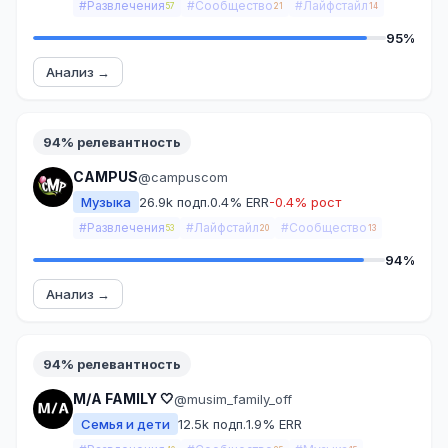
#Развлечения
#Сообщество
#Лайфстайл
57
21
14
95%
Анализ →
94% релевантность
CAMPUS
@campuscom
Музыка
26.9k подп.
0.4% ERR
-0.4% рост
#Развлечения
#Лайфстайл
#Сообщество
53
20
13
94%
Анализ →
94% релевантность
M/A FAMILY 🤍
@musim_family_off
Семья и дети
12.5k подп.
1.9% ERR