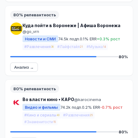
80% релевантность
Куда пойти в Воронеже | Афиша Воронежа
@go_vrn
Новости и СМИ
74.5k подп.
0.1% ERR
+0.3% рост
#Развлечения
#Лайфстайл
#Музыка
36
21
14
80%
Анализ →
80% релевантность
Во власти кино • КАРО
@karocinema
Видео и фильмы
74.2k подп.
0.2% ERR
-0.7% рост
#Кино и сериалы
#Развлечения
40
25
#Знаменитости
15
80%