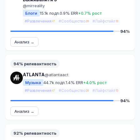
@mirreality
Блоги
15.1k подп.
0.9% ERR
+0.7% рост
#Развлечения
#Сообщество
#Лайфстайл
47
20
13
94%
Анализ →
94% релевантность
ATLANTA
@atlantaact
Музыка
44.7k подп.
1.4% ERR
+4.0% рост
#Развлечения
#Сообщество
#Лайфстайл
47
20
13
94%
Анализ →
92% релевантность