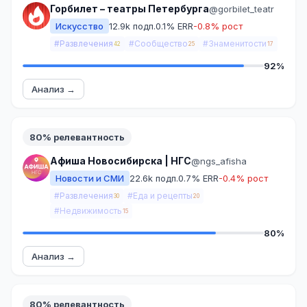
Горбилет – театры Петербурга
@gorbilet_teatr
Искусство
12.9k подп.
0.1% ERR
-0.8% рост
#Развлечения
#Сообщество
#Знаменитости
42
25
17
92%
Анализ →
80% релевантность
Афиша Новосибирска | НГС
@ngs_afisha
Новости и СМИ
22.6k подп.
0.7% ERR
-0.4% рост
#Развлечения
#Еда и рецепты
30
20
#Недвижимость
15
80%
Анализ →
80% релевантность