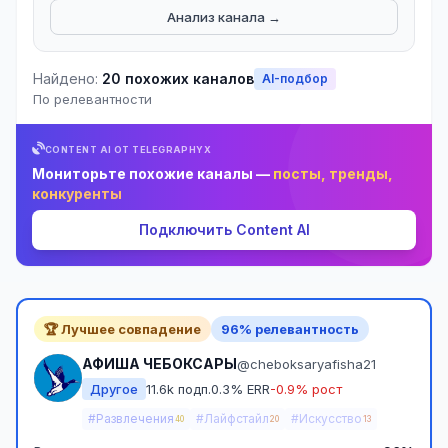
Анализ канала →
Найдено:
20 похожих каналов
AI-подбор
По релевантности
CONTENT AI ОТ TELEGRAPHYX
Мониторьте похожие каналы —
посты, тренды,
конкуренты
Подключить Content AI
🏆 Лучшее совпадение
96% релевантность
АФИША ЧЕБОКСАРЫ
@cheboksaryafisha21
Другое
11.6k подп.
0.3% ERR
-0.9% рост
#Развлечения
#Лайфстайл
#Искусство
40
20
13