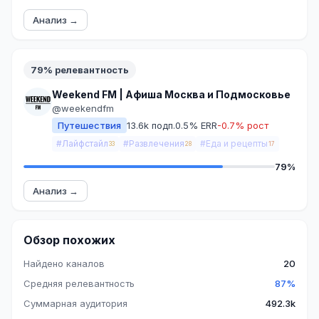
Анализ →
79% релевантность
Weekend FM | Афиша Москва и Подмосковье
@weekendfm
Путешествия
13.6k подп.
0.5% ERR
-0.7% рост
#Лайфстайл
#Развлечения
#Еда и рецепты
33
28
17
79%
Анализ →
Обзор похожих
Найдено каналов
20
Средняя релевантность
87%
Суммарная аудитория
492.3k