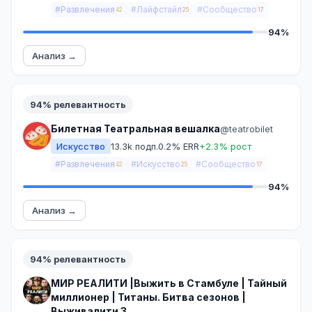
#Развлечения
#Лайфстайл
#Сообщество
42
25
17
94%
Анализ →
94% релевантность
Билетная Театральная вешалка
@teatrobilet
Искусство
13.3k подп.
0.2% ERR
+2.3% рост
#Развлечения
#Искусство
#Сообщество
42
25
17
94%
Анализ →
94% релевантность
МИР РЕАЛИТИ |Выжить в Стамбуле | Тайный
миллионер | Титаны. Битва сезонов |
Выживалити 3