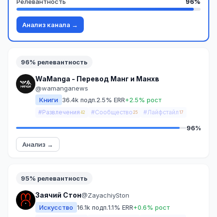
Релевантность
96%
Анализ канала →
96% релевантность
WaManga - Перевод Манг и Манхв
@wamanganews
Книги
36.4k подп.
2.5% ERR
+2.5% рост
#Развлечения
#Сообщество
#Лайфстайл
42
25
17
96%
Анализ →
95% релевантность
Заячий Стон
@ZayachiySton
Искусство
16.1k подп.
1.1% ERR
+0.6% рост