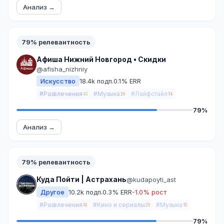
Анализ →
79% релевантность
Афиша Нижний Новгород • Скидки
@afisha_nizhniy
Искусство
18.4k подп.
0.1% ERR
#Развлечения
#Музыка
#Лайфстайл
43
29
14
79%
Анализ →
79% релевантность
Куда Пойти | Астрахань
@kudapoyti_ast
Другое
10.2k подп.
0.3% ERR
-1.0% рост
#Развлечения
#Кино и сериалы
#Музыка
30
25
15
79%