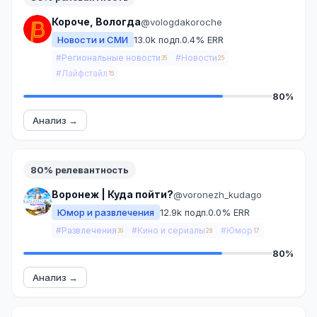
Короче, Вологда
@vologdakoroche
Новости и СМИ
13.0k подп.
0.4% ERR
#Региональные новости
#Новости
35
25
#Лайфстайл
15
80%
Анализ →
80% релевантность
Воронеж | Куда пойти?
@voronezh_kudago
Юмор и развлечения
12.9k подп.
0.0% ERR
#Развлечения
#Кино и сериалы
#Юмор
39
28
17
80%
Анализ →