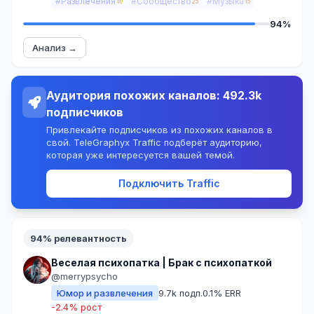
#Развлечения
#Сообщество
#Музыка
40
25
15
94%
Анализ →
Аудитория похожих каналов: 492.3k
подписчиков
Привлекайте подписчиков из похожих каналов в
свой. TeleGraphyx Traffic подберёт аудиторию,
которая уже интересуется вашей темой.
Подключить Traffic
94% релевантность
Веселая психопатка | Брак с психопаткой
@merrypsycho
Юмор и развлечения
9.7k подп.
0.1% ERR
-2.4% рост