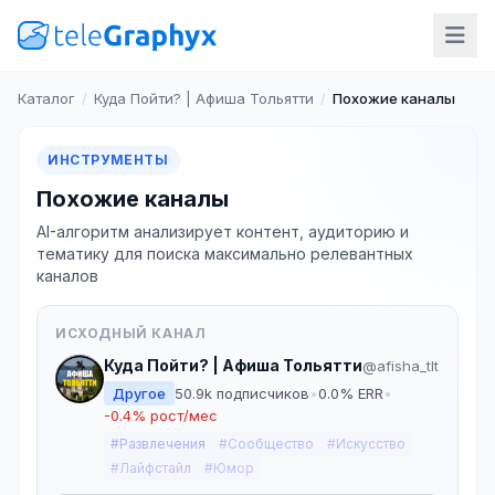
Каталог
/
Куда Пойти? | Афиша Тольятти
/
Похожие каналы
ИНСТРУМЕНТЫ
Похожие каналы
AI-алгоритм анализирует контент, аудиторию и
тематику для поиска максимально релевантных
каналов
ИСХОДНЫЙ КАНАЛ
Куда Пойти? | Афиша Тольятти
@afisha_tlt
Другое
50.9k подписчиков
•
0.0% ERR
•
-0.4% рост/мес
#Развлечения
#Сообщество
#Искусство
#Лайфстайл
#Юмор