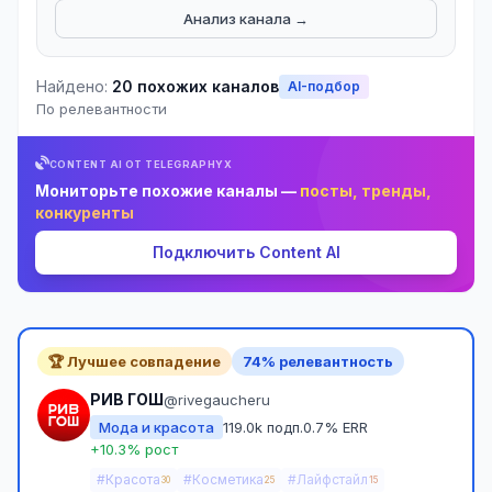
Анализ канала →
Найдено:
20 похожих каналов
AI-подбор
По релевантности
CONTENT AI ОТ TELEGRAPHYX
Мониторьте похожие каналы —
посты, тренды,
конкуренты
Подключить Content AI
🏆 Лучшее совпадение
74% релевантность
РИВ ГОШ
@rivegaucheru
Мода и красота
119.0k подп.
0.7% ERR
+10.3% рост
#Красота
#Косметика
#Лайфстайл
30
25
15