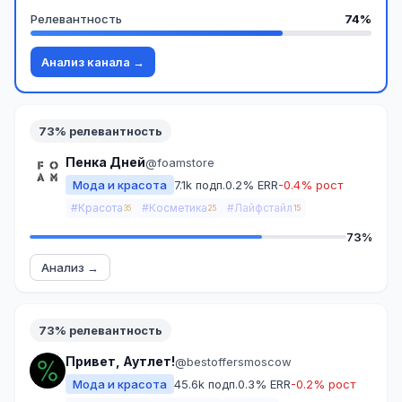
Релевантность
74%
Анализ канала →
73% релевантность
Пенка Дней
@foamstore
Мода и красота
7.1k подп.
0.2% ERR
-0.4% рост
#Красота
#Косметика
#Лайфстайл
35
25
15
73%
Анализ →
73% релевантность
Привет, Аутлет!
@bestoffersmoscow
Мода и красота
45.6k подп.
0.3% ERR
-0.2% рост