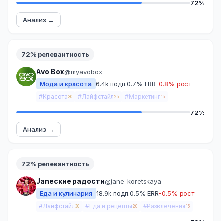
72%
Анализ →
72% релевантность
Avo Box
@myavobox
Мода и красота
6.4k подп.
0.7% ERR
-0.8% рост
#Красота
#Лайфстайл
#Маркетинг
30
25
15
72%
Анализ →
72% релевантность
Janeские радости
@jane_koretskaya
Еда и кулинария
18.9k подп.
0.5% ERR
-0.5% рост
#Лайфстайл
#Еда и рецепты
#Развлечения
30
20
15