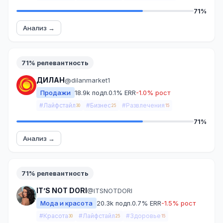
71%
Анализ →
71% релевантность
ДИЛАН
@dilanmarket1
Продажи
18.9k подп.
0.1% ERR
-1.0% рост
#Лайфстайл
#Бизнес
#Развлечения
30
25
15
71%
Анализ →
71% релевантность
IT’S NOT DORI
@ITSNOTDORI
Мода и красота
20.3k подп.
0.7% ERR
-1.5% рост
#Красота
#Лайфстайл
#Здоровье
30
25
15