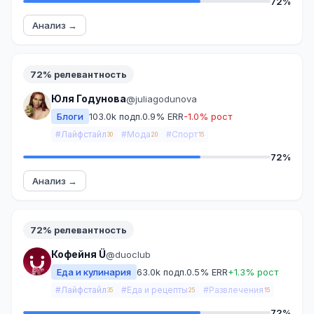
72%
Анализ →
72% релевантность
Юля Годунова
@juliagodunova
Блоги
103.0k подп.
0.9% ERR
-1.0% рост
#Лайфстайл
#Мода
#Спорт
30
20
15
72%
Анализ →
72% релевантность
Кофейня Ü
@duoclub
Еда и кулинария
63.0k подп.
0.5% ERR
+1.3% рост
#Лайфстайл
#Еда и рецепты
#Развлечения
35
25
15
72%