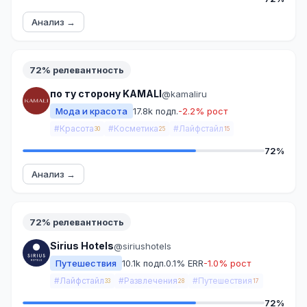
Анализ →
72% релевантность
по ту сторону KAMALI
@kamaliru
Мода и красота
17.8k подп.
-2.2% рост
#Красота
#Косметика
#Лайфстайл
30
25
15
72%
Анализ →
72% релевантность
Sirius Hotels
@siriushotels
Путешествия
10.1k подп.
0.1% ERR
-1.0% рост
#Лайфстайл
#Развлечения
#Путешествия
33
28
17
72%