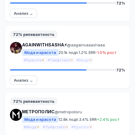
72%
Анализ →
72% релевантность
AGAINWITHSASHA⚡️
@aagainsaaashaaa
Мода и красота
20.1k подп.
1.2% ERR
-1.0% рост
#Красота
#Лайфстайл
#Мода
30
25
15
72%
Анализ →
72% релевантность
МЕТРОПОЛИС
@metropolisru
Мода и красота
12.8k подп.
3.4% ERR
+2.4% рост
#Мода
#Лайфстайл
#Красота
35
25
15