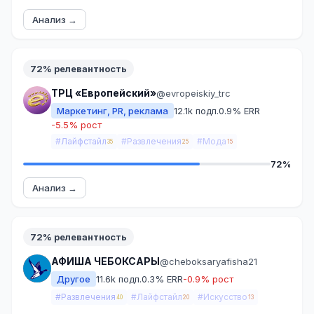
Анализ →
72% релевантность
ТРЦ «Европейский»
@evropeiskiy_trc
Маркетинг, PR, реклама
12.1k подп.
0.9% ERR
-5.5% рост
#Лайфстайл
#Развлечения
#Мода
35
25
15
72%
Анализ →
72% релевантность
АФИША ЧЕБОКСАРЫ
@cheboksaryafisha21
Другое
11.6k подп.
0.3% ERR
-0.9% рост
#Развлечения
#Лайфстайл
#Искусство
40
20
13