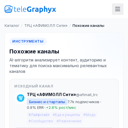
Каталог
/
ТРЦ «АФИМОЛЛ Сити»
/
Похожие каналы
ИНСТРУМЕНТЫ
Похожие каналы
AI-алгоритм анализирует контент, аудиторию и
тематику для поиска максимально релевантных
каналов
ИСХОДНЫЙ КАНАЛ
ТРЦ «АФИМОЛЛ Сити»
@afimall_trc
Бизнес и стартапы
7.7k подписчиков
•
0.9% ERR
•
+2.8% рост/мес
#Лайфстайл
#Еда и рецепты
#Мода
#Сообщество
#Развлечения