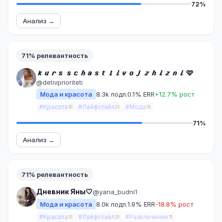
72%
Анализ →
71% релевантность
𝒌𝒖𝒓𝒔 𝒔𝒄𝒉𝒂𝒔𝒕𝒍𝒊𝒗𝒐𝒋 𝒛𝒉𝒊𝒛𝒏𝒊 🩷
@detivprioriteti
Мода и красота
8.3k подп.
0.1% ERR
+12.7% рост
#Красота
#Лайфстайл
#Мода
30
25
15
71%
Анализ →
71% релевантность
Дневник Яны🤍
@yana_budni1
Мода и красота
8.0k подп.
1.9% ERR
-18.8% рост
#Красота
#Лайфстайл
#Развлечения
35
25
15