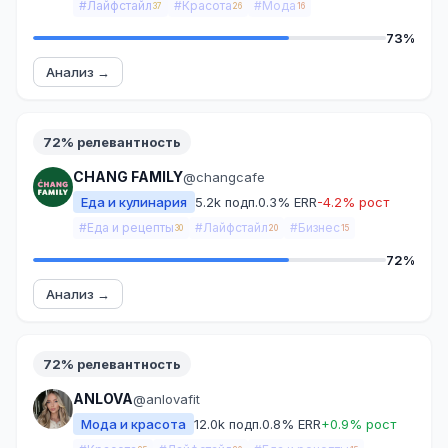
#Лайфстайл
#Красота
#Мода
37
26
16
73%
Анализ →
72% релевантность
CHANG FAMILY
@changcafe
Еда и кулинария
5.2k подп.
0.3% ERR
-4.2% рост
#Еда и рецепты
#Лайфстайл
#Бизнес
30
20
15
72%
Анализ →
72% релевантность
ANLOVA
@anlovafit
Мода и красота
12.0k подп.
0.8% ERR
+0.9% рост