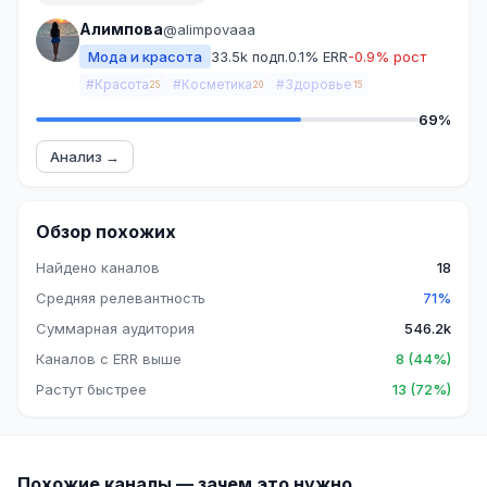
Алимпова
@alimpovaaa
Мода и красота
33.5k подп.
0.1% ERR
-0.9% рост
#Красота
#Косметика
#Здоровье
25
20
15
69%
Анализ →
Обзор похожих
Найдено каналов
18
Средняя релевантность
71%
Суммарная аудитория
546.2k
Каналов с ERR выше
8 (44%)
Растут быстрее
13 (72%)
Похожие каналы — зачем это нужно