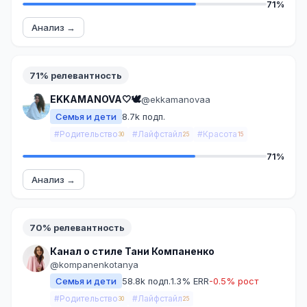
71%
Анализ →
71% релевантность
EKKAMANOVA🤍🕊
@ekkamanovaa
Семья и дети
8.7k подп.
#Родительство
#Лайфстайл
#Красота
30
25
15
71%
Анализ →
70% релевантность
Канал о стиле Тани Компаненко
@kompanenkotanya
Семья и дети
58.8k подп.
1.3% ERR
-0.5% рост
#Родительство
#Лайфстайл
30
25