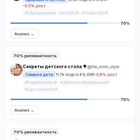
-0.5% рост
#Образование
#AI и ML
#Лайфстайл
30
25
15
70%
Анализ →
70% релевантность
Секреты детского стола 🥦
@life_mom_style
Семья и дети
11.7k подп.
0.4% ERR
-0.8% рост
#Родительство
#Детское образование
30
25
#Еда и рецепты
15
70%
Анализ →
70% релевантность