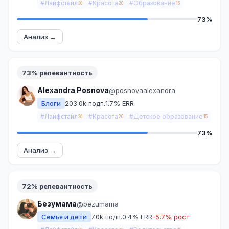
#Лайфстайл
#Красота
#Образование
30
20
15
73%
Анализ →
73% релевантность
Alexandra Posnova
@posnovaalexandra
Блоги
203.0k подп.
1.7% ERR
#Лайфстайл
#Красота
#Детское образование
30
20
15
73%
Анализ →
72% релевантность
Безумама
@bezumama
Семья и дети
7.0k подп.
0.4% ERR
-5.7% рост