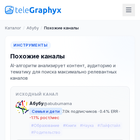
Каталог
/
Абубу
/
Похожие каналы
ИНСТРУМЕНТЫ
Похожие каналы
AI-алгоритм анализирует контент, аудиторию и
тематику для поиска максимально релевантных
каналов
ИСХОДНЫЙ КАНАЛ
Абубу
@abubumama
Семья и дети
7.0k подписчиков
•
0.4% ERR
•
-1.1% рост/мес
#Образование
#Книги
#Наука
#Лайфстайл
#Родительство