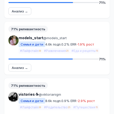
71%
Анализ →
71% релевантность
models_start
@models_start
Семья и дети
4.6k подп.
0.2% ERR
-1.9% рост
#Лайфстайл
#Развлечения
#Еда и рецепты
30
25
15
71%
Анализ →
71% релевантность
vistories ☕️
@viktorianigm
Семья и дети
8.6k подп.
0.9% ERR
-2.9% рост
#Лайфстайл
#Родительство
#Путешествия
30
25
15