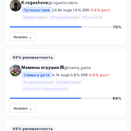
K.rogashova
@rogashovakris
Путешествия
24.6k подп.
1.6% ERR
-0.4% рост
#Лайфстайл
#Путешествия
#Красота
35
25
15
70%
Анализ →
69% релевантность
Мамины игрушки 🧸
@mama_game
Семья и дети
4.7k подп.
0.8% ERR
-0.6% рост
#Родительство
#Лайфстайл
30
25
#Детское образование
15
69%
Анализ →
69% релевантность