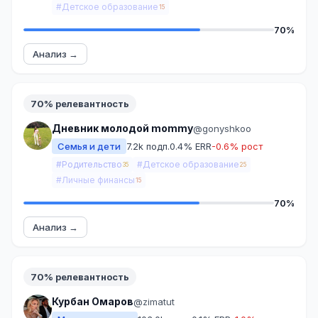
#Детское образование
15
70%
Анализ →
70% релевантность
Дневник молодой mommy
@gonyshkoo
Семья и дети
7.2k подп.
0.4% ERR
-0.6% рост
#Родительство
#Детское образование
35
25
#Личные финансы
15
70%
Анализ →
70% релевантность
Курбан Омаров
@zimatut