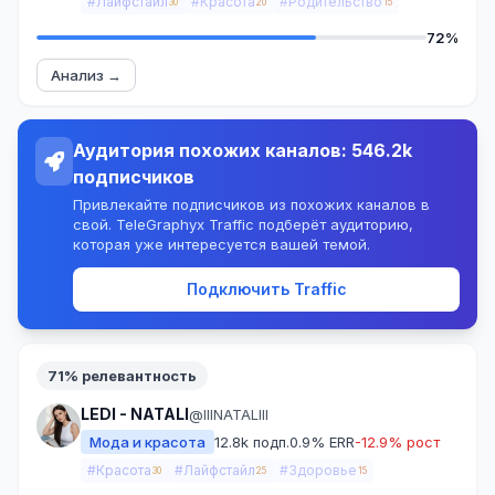
#Лайфстайл
#Красота
#Родительство
30
20
15
72%
Анализ →
Аудитория похожих каналов: 546.2k
подписчиков
Привлекайте подписчиков из похожих каналов в
свой. TeleGraphyx Traffic подберёт аудиторию,
которая уже интересуется вашей темой.
Подключить Traffic
71% релевантность
LEDI - NATALI
@llINATALIII
Мода и красота
12.8k подп.
0.9% ERR
-12.9% рост
#Красота
#Лайфстайл
#Здоровье
30
25
15