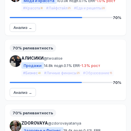
Мода и красота
103.0k подп.
0.1% ERR
-1.0% рост
#Красота
#Лайфстайл
#Еда и рецепты
30
25
20
70%
Анализ →
70% релевантность
АЛИСИКИ
@twoalise
Продажи
14.8k подп.
0.1% ERR
-1.3% рост
#Бизнес
#Личные финансы
#Образование
40
25
15
70%
Анализ →
70% релевантность
ZDOROVAYA
@zdorovayatanya
Здоровье и Фитнес
19.4k подп.
0.4% ERR