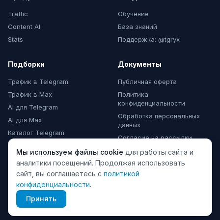
Traffic
Обучение
Content AI
База знаний
Stats
Поддержка: @tgryx
Подборки
Документы
Трафик в Telegram
Публичная оферта
Трафик в Max
Политика
конфиденциальности
AI для Telegram
Обработка персональных
AI для Max
данных
Каталог Telegram
Согласие на рассылки
Каталог Max
Мы используем файлы cookie
для работы сайта и
Комментарии Max
аналитики посещений. Продолжая использовать
сайт, вы соглашаетесь с
политикой
конфиденциальности
.
© 2024 TeleGraphyx. Все права защищены.
Принять
ИП Матвеева А.Ю., ИНН 510107251374