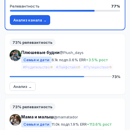
Релевантность
77%
Анализ канала →
73% релевантность
Плюшевые будни
@Plush_days
Семья и дети
6.1k подп.
0.6% ERR
+3.5% рост
#Родительство
#Лайфстайл
#Путешествия
30
25
15
73%
Анализ →
73% релевантность
Мама и малыш
@mamatador
Семья и дети
11.0k подп.
1.9% ERR
+113.6% рост