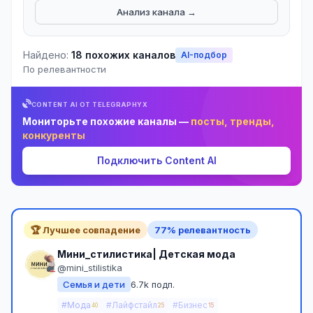
Анализ канала →
Найдено:
18 похожих каналов
AI-подбор
По релевантности
CONTENT AI ОТ TELEGRAPHYX
Мониторьте похожие каналы —
посты, тренды,
конкуренты
Подключить Content AI
🏆 Лучшее совпадение
77% релевантность
Мини_стилистика| Детская мода
@mini_stilistika
Семья и дети
6.7k подп.
#Мода
#Лайфстайл
#Бизнес
40
25
15