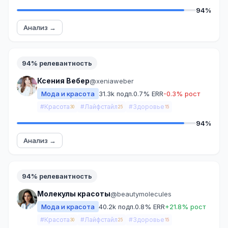
94%
Анализ →
94% релевантность
Ксения Вебер
@xeniaweber
Мода и красота
31.3k подп.
0.7% ERR
-0.3% рост
#Красота
#Лайфстайл
#Здоровье
30
25
15
94%
Анализ →
94% релевантность
Молекулы красоты
@beautymolecules
Мода и красота
40.2k подп.
0.8% ERR
+21.8% рост
#Красота
#Лайфстайл
#Здоровье
30
25
15