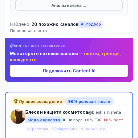
Анализ канала →
Найдено:
20 похожих каналов
AI-подбор
По релевантности
CONTENT AI ОТ TELEGRAPHYX
Мониторьте похожие каналы —
посты, тренды,
конкуренты
Подключить Content AI
🏆 Лучшее совпадение
96% релевантность
Блеск и нищета косметоса
@blesk_i_nisheta
Мода и красота
10.3k подп.
0.6% ERR
-1.0% рост
#Красота
#Лайфстайл
#Здоровье
30
25
15