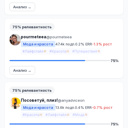
Анализ →
75% релевантность
pourmeteea
@pourmeteea
Мода и красота
47.4k подп.
0.2% ERR
-1.3% рост
#Лайфстайл
#Красота
#Путешествия
30
25
15
75%
Анализ →
75% релевантность
Посоветуй, плиз!
@anyadviceon
Мода и красота
13.6k подп.
0.4% ERR
-0.7% рост
#Красота
#Лайфстайл
#Мода
25
20
15
75%