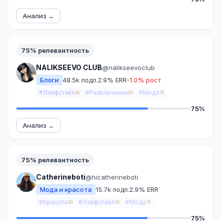
Анализ →
75% релевантность
NALIKSEEVO CLUB
@nalikseevoclub
Блоги
48.5k подп.
2.9% ERR
-1.0% рост
#Лайфстайл
#Развлечения
#Мода
30
20
15
75%
Анализ →
75% релевантность
Catherineboti
@hicatherineboti
Мода и красота
15.7k подп.
2.9% ERR
#Красота
#Лайфстайл
#Мода
25
20
15
75%