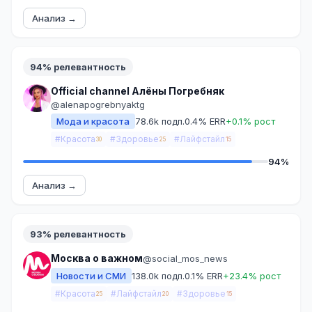
Анализ →
94% релевантность
Official channel Алёны Погребняк
@alenapogrebnyaktg
Мода и красота
78.6k подп.
0.4% ERR
+0.1% рост
#Красота
#Здоровье
#Лайфстайл
30
25
15
94%
Анализ →
93% релевантность
Москва о важном
@social_mos_news
Новости и СМИ
138.0k подп.
0.1% ERR
+23.4% рост
#Красота
#Лайфстайл
#Здоровье
25
20
15