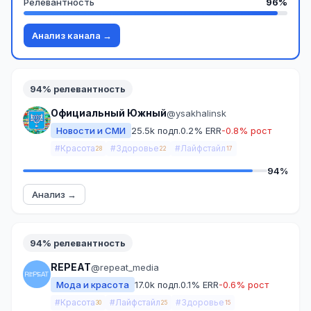
Релевантность
96%
Анализ канала →
94% релевантность
Официальный Южный
@ysakhalinsk
Новости и СМИ
25.5k подп.
0.2% ERR
-0.8% рост
#Красота
#Здоровье
#Лайфстайл
28
22
17
94%
Анализ →
94% релевантность
REPEAT
@repeat_media
Мода и красота
17.0k подп.
0.1% ERR
-0.6% рост
#Красота
#Лайфстайл
#Здоровье
30
25
15