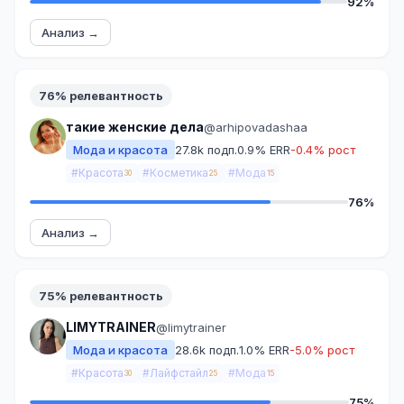
92%
Анализ →
76% релевантность
такие женские дела
@arhipovadashaa
Мода и красота
27.8k подп.
0.9% ERR
-0.4% рост
#Красота
#Косметика
#Мода
30
25
15
76%
Анализ →
75% релевантность
LIMYTRAINER
@limytrainer
Мода и красота
28.6k подп.
1.0% ERR
-5.0% рост
#Красота
#Лайфстайл
#Мода
30
25
15
75%