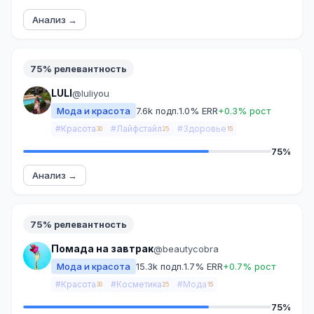
Анализ →
75% релевантность
LULI
@luliyou
Мода и красота
7.6k подп.
1.0% ERR
+0.3% рост
#Красота
#Лайфстайл
#Здоровье
30
25
15
75%
Анализ →
75% релевантность
Помада на завтрак
@beautycobra
Мода и красота
15.3k подп.
1.7% ERR
+0.7% рост
#Красота
#Косметика
#Мода
30
25
15
75%