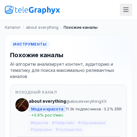
Каталог
/
about everything
/
Похожие каналы
ИНСТРУМЕНТЫ
Похожие каналы
AI-алгоритм анализирует контент, аудиторию и
тематику для поиска максимально релевантных
каналов
ИСХОДНЫЙ КАНАЛ
about everything
@abouteverythingXX
Мода и красота
11.3k подписчиков
•
3.2% ERR
•
+0.9% рост/мес
#Красота
#Лайфстайл
#Образование
#Здоровье
#Сообщество