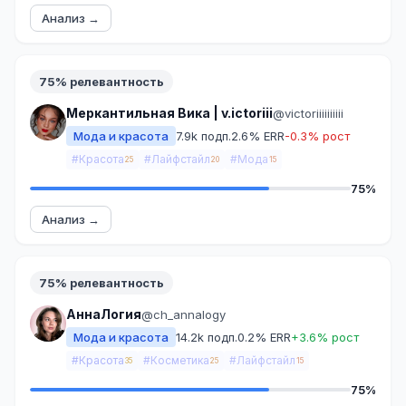
Анализ →
75% релевантность
Меркантильная Вика | v.ictoriii
@victoriiiiiiiiii
Мода и красота
7.9k подп.
2.6% ERR
-0.3% рост
#Красота
#Лайфстайл
#Мода
25
20
15
75%
Анализ →
75% релевантность
АннаЛогия
@ch_annalogy
Мода и красота
14.2k подп.
0.2% ERR
+3.6% рост
#Красота
#Косметика
#Лайфстайл
35
25
15
75%