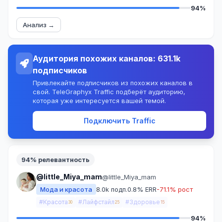
94%
Анализ →
Аудитория похожих каналов: 631.1k
подписчиков
Привлекайте подписчиков из похожих каналов в
свой. TeleGraphyx Traffic подберёт аудиторию,
которая уже интересуется вашей темой.
Подключить Traffic
94% релевантность
@little_Miya_mam
@little_Miya_mam
Мода и красота
8.0k подп.
0.8% ERR
-71.1% рост
#Красота
#Лайфстайл
#Здоровье
30
25
15
94%