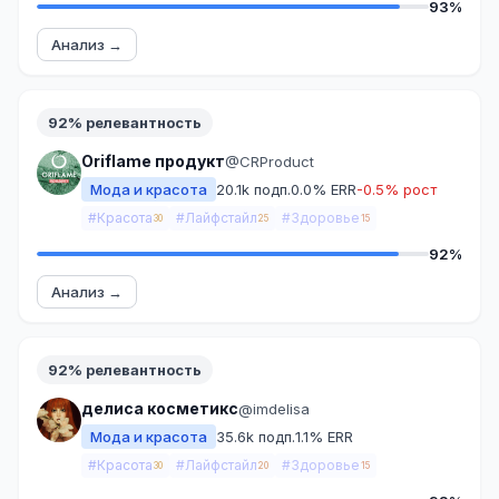
93%
Анализ →
92% релевантность
Oriflame продукт
@CRProduct
Мода и красота
20.1k подп.
0.0% ERR
-0.5% рост
#Красота
#Лайфстайл
#Здоровье
30
25
15
92%
Анализ →
92% релевантность
делиса косметикс
@imdelisa
Мода и красота
35.6k подп.
1.1% ERR
#Красота
#Лайфстайл
#Здоровье
30
20
15