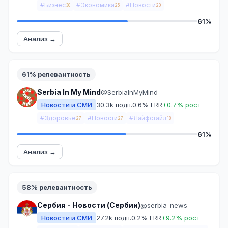
#Бизнес
#Экономика
#Новости
30
25
20
61%
Анализ →
61% релевантность
Serbia In My Mind
@SerbiaInMyMind
Новости и СМИ
30.3k подп.
0.6% ERR
+0.7% рост
#Здоровье
#Новости
#Лайфстайл
27
27
18
61%
Анализ →
58% релевантность
Сербия - Новости (Сербии)
@serbia_news
Новости и СМИ
27.2k подп.
0.2% ERR
+9.2% рост