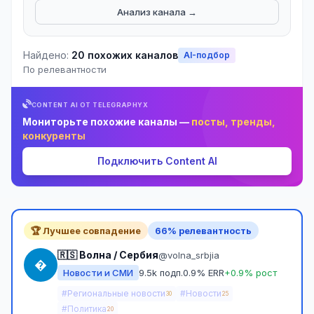
Анализ канала →
Найдено:
20 похожих каналов
AI-подбор
По релевантности
CONTENT AI ОТ TELEGRAPHYX
Мониторьте похожие каналы —
посты, тренды,
конкуренты
Подключить Content AI
🏆 Лучшее совпадение
66% релевантность
🇷🇸 Волна / Сербия
@volna_srbjia
�
Новости и СМИ
9.5k подп.
0.9% ERR
+0.9% рост
#Региональные новости
#Новости
30
25
#Политика
20