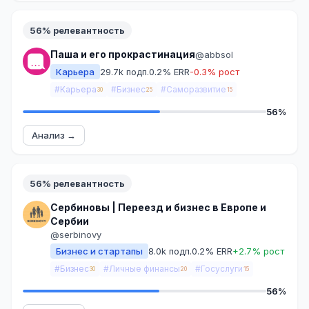
56% релевантность
Паша и его прокрастинация
@abbsol
Карьера
29.7k подп.
0.2% ERR
-0.3% рост
#Карьера
#Бизнес
#Саморазвитие
30
25
15
56%
Анализ →
56% релевантность
Сербиновы | Переезд и бизнес в Европе и
Сербии
@serbinovy
Бизнес и стартапы
8.0k подп.
0.2% ERR
+2.7% рост
#Бизнес
#Личные финансы
#Госуслуги
30
20
15
56%