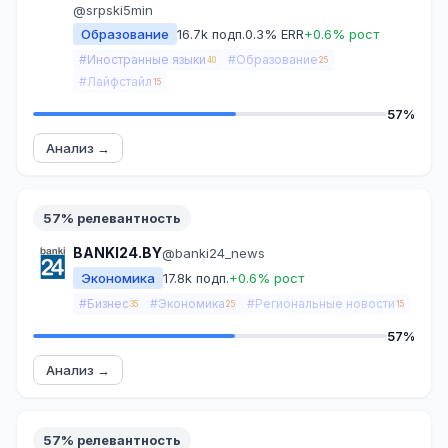
@srpski5min
Образование
16.7k подп.
0.3% ERR
+0.6% рост
#Иностранные языки
#Образование
40
25
#Лайфстайл
15
57%
Анализ →
57% релевантность
BANKI24.BY
@banki24_news
Экономика
17.8k подп.
+0.6% рост
#Бизнес
#Экономика
#Региональные новости
35
25
15
57%
Анализ →
57% релевантность