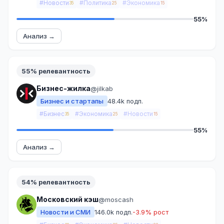
#Новости
#Политика
#Экономика
35
25
15
55%
Анализ →
55% релевантность
Бизнес-жилка
@jilkab
Бизнес и стартапы
48.4k подп.
#Бизнес
#Экономика
#Новости
35
25
15
55%
Анализ →
54% релевантность
Московский кэш
@moscash
Новости и СМИ
146.0k подп.
-3.9% рост