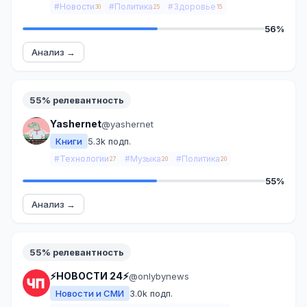
#Новости
#Политика
#Здоровье
30
25
15
56%
Анализ →
55% релевантность
Yashernet
@yashernet
Книги
5.3k подп.
#Технологии
#Музыка
#Политика
27
20
20
55%
Анализ →
55% релевантность
⚡️НОВОСТИ 24⚡️
@onlybynews
Новости и СМИ
3.0k подп.