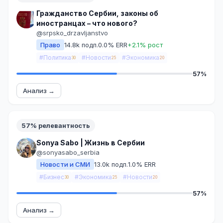
Гражданство Сербии, законы об
иностранцах – что нового?
@srpsko_drzavljanstvo
Право
14.8k подп.
0.0% ERR
+2.1% рост
#Политика
#Новости
#Экономика
30
25
20
57%
Анализ →
57% релевантность
Sonya Sabo | Жизнь в Сербии
@sonyasabo_serbia
Новости и СМИ
13.0k подп.
1.0% ERR
#Бизнес
#Экономика
#Новости
30
25
20
57%
Анализ →