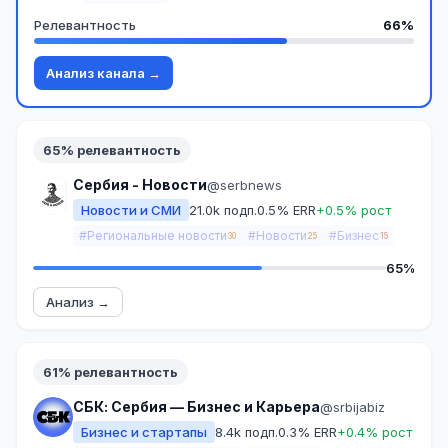
Релевантность
66%
Анализ канала →
65% релевантность
Сербия - Новости
@serbnews
Новости и СМИ
21.0k подп.
0.5% ERR
+0.5% рост
#Региональные новости
#Новости
#Бизнес
30
25
15
65%
Анализ →
61% релевантность
СБК: Сербия — Бизнес и Карьера
@srbijabiz
Бизнес и стартапы
8.4k подп.
0.3% ERR
+0.4% рост