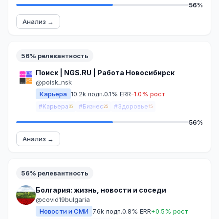
56%
Анализ →
56% релевантность
Поиск | NGS.RU | Работа Новосибирск
@poisk_nsk
Карьера
10.2k подп.
0.1% ERR
-1.0% рост
#Карьера
#Бизнес
#Здоровье
35
25
15
56%
Анализ →
56% релевантность
Болгария: жизнь, новости и соседи
@covid19bulgaria
Новости и СМИ
7.6k подп.
0.8% ERR
+0.5% рост