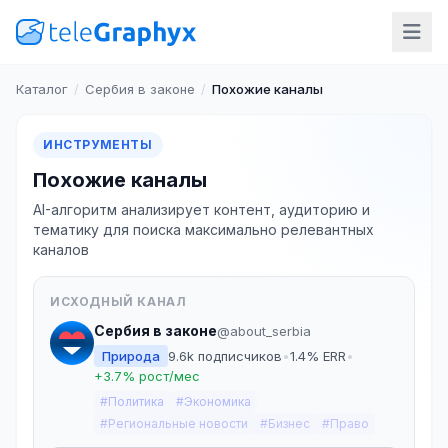
Каталог
/
Сербия в законе
/
Похожие каналы
ИНСТРУМЕНТЫ
Похожие каналы
AI-алгоритм анализирует контент, аудиторию и
тематику для поиска максимально релевантных
каналов
ИСХОДНЫЙ КАНАЛ
Сербия в законе
@about_serbia
Природа
9.6k подписчиков
•
1.4% ERR
•
+3.7% рост/мес
#Политика
#Экономика
#Региональные новости
#Бизнес
#Право