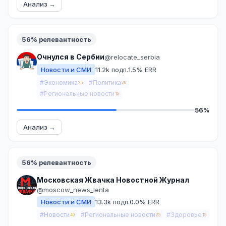
Анализ →
56% релевантность
Очнулся в Сербии
@relocate_serbia
Новости и СМИ
11.2k подп.
1.5% ERR
#Экономика
#Политика
25
20
#Региональные новости
15
56%
Анализ →
56% релевантность
Московская Жвачка Новостной Журнал
@moscow_news_lenta
Новости и СМИ
13.3k подп.
0.0% ERR
#Новости
#Региональные новости
#Здоровье
40
25
15