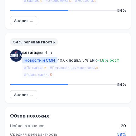
#Бизнес
#Экономика
#Новости
30
25
20
54%
Анализ →
54% релевантность
serbia
@serbia
Новости и СМИ
40.6k подп.
5.5% ERR
+1.8% рост
#Политика
#Региональные новости
35
25
#Геополитика
15
54%
Анализ →
Обзор похожих
Найдено каналов
20
Средняя релевантность
58%