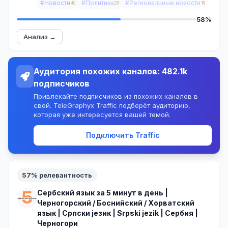
#Новости
#Политика
#Региональные новости
40
25
15
58%
Анализ →
Аудитория похожих каналов: 482.1k
подписчиков
Привлекайте подписчиков из похожих каналов в
свой. TeleGraphyx Traffic подберёт аудиторию,
которая уже интересуется вашей темой.
Подключить Traffic
57% релевантность
Сербский язык за 5 минут в день |
Черногорский / Боснийский / Хорватский
язык | Српски jезик | Srpski jezik | Сербия |
Черногори