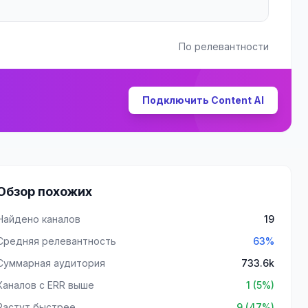
По релевантности
Подключить Content AI
Обзор похожих
Найдено каналов
19
Средняя релевантность
63%
Суммарная аудитория
733.6k
Каналов с ERR выше
1 (5%)
Растут быстрее
9 (47%)