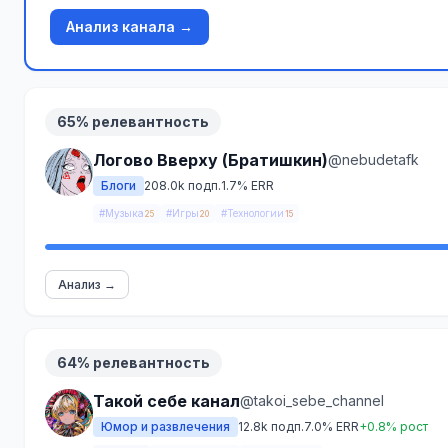
Анализ канала →
65% релевантность
Логово Вверху (Братишкин)
@nebudetafk
Блоги
208.0k подп.
1.7% ERR
#Музыка
#Игры
#Технологии
25
20
15
Анализ →
64% релевантность
Такой себе канал
@takoi_sebe_channel
Юмор и развлечения
12.8k подп.
7.0% ERR
+0.8% рост