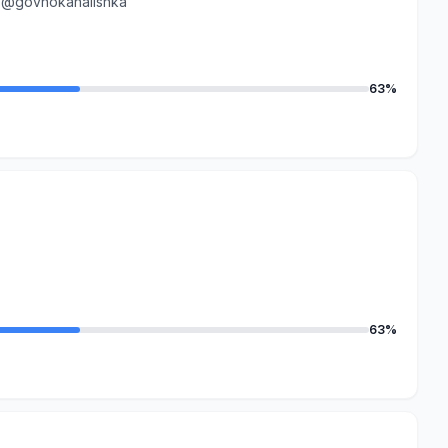
ы
@govnokanalishka
63%
63%