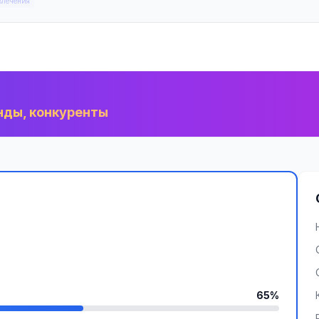
влечения
нды, конкуренты
65%