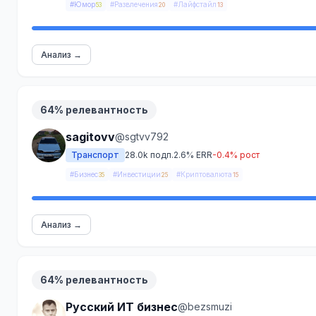
#Юмор
#Развлечения
#Лайфстайл
53
20
13
Анализ →
64% релевантность
sagitovv
@sgtvv792
Транспорт
28.0k подп.
2.6% ERR
-0.4% рост
#Бизнес
#Инвестиции
#Криптовалюта
35
25
15
Анализ →
64% релевантность
Русский ИТ бизнес
@bezsmuzi