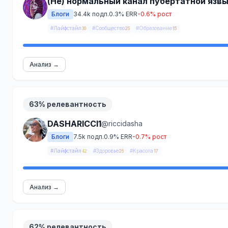
(Не) нормальный канал пубертатной язв
Блоги
34.4k подп.
0.3% ERR
-0.6% рост
#Лайфстайл
#Сообщество
#Образование
30
25
15
Анализ →
63% релевантность
DASHARICCI1
@riccidasha
Блоги
7.5k подп.
0.9% ERR
-0.7% рост
#Лайфстайл
#Здоровье
#Красота
42
25
17
Анализ →
62% релевантность