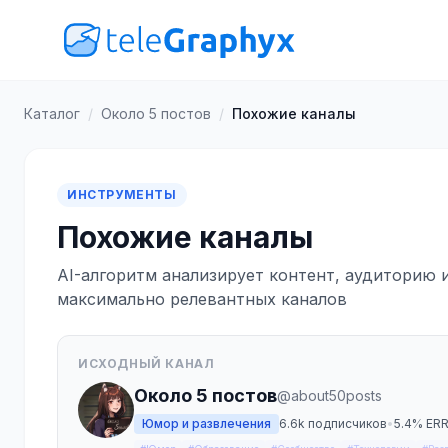
Каталог
/
Около 5 постов
/
Похожие каналы
ИНСТРУМЕНТЫ
Похожие каналы
AI-алгоритм анализирует контент, аудиторию 
максимально релевантных каналов
ИСХОДНЫЙ КАНАЛ
Около 5 постов
@about50posts
Юмор и развлечения
6.6k подписчиков
•
5.4% ER