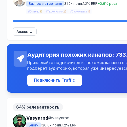
Бизнес и стартапы
31.2k подп.
1.2% ERR
+0.6% рост
#Бизнес
#Технологии
#Экономика
35
25
15
Анализ →
Аудитория похожих каналов: 733
Привлекайте подписчиков из похожих каналов в св
подберёт аудиторию, которая уже интересуется
Подключить Traffic
64% релевантность
Vasyarnd
@vasyarnd
Блоги
120.0k подп.
1.2% ERR