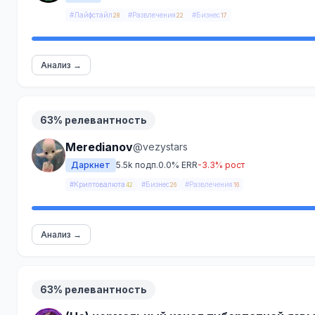
#Лайфстайл
#Развлечения
#Бизнес
28
22
17
Анализ →
63% релевантность
Meredianov
@vezystars
Даркнет
5.5k подп.
0.0% ERR
-3.3% рост
#Криптовалюта
#Бизнес
#Развлечения
42
26
16
Анализ →
63% релевантность