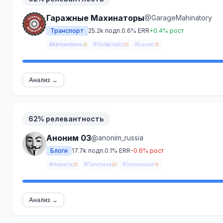
Гаражные Махинаторы
@GarageMahinatory
Транспорт
25.2k подп.
0.6% ERR
+0.4% рост
#Автомобили
#Лайфстайл
#Бизнес
35
25
15
Анализ →
62% релевантность
Аноним 03
@anonim_russia
Блоги
17.7k подп.
0.1% ERR
-0.6% рост
#Новости
#Политика
#Экономика
25
20
15
Анализ →