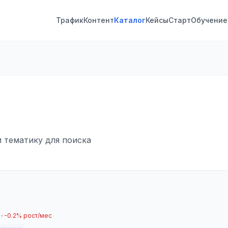
Трафик
Контент
Каталог
Кейсы
Старт
Обучение
и тематику для поиска
R
•
-0.2% рост/мес