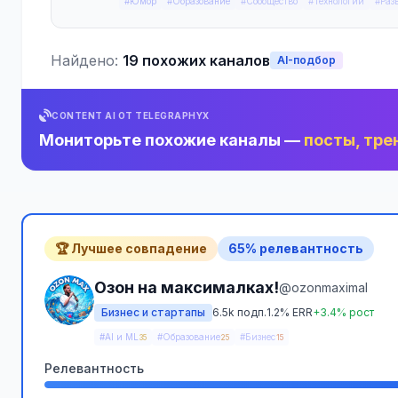
#Юмор
#Образование
#Сообщество
#Технологии
#Раз
Найдено:
19 похожих каналов
AI-подбор
CONTENT AI ОТ TELEGRAPHYX
Мониторьте похожие каналы —
посты, тре
🏆 Лучшее совпадение
65% релевантность
Озон на максималках!
@ozonmaximal
Бизнес и стартапы
6.5k подп.
1.2% ERR
+3.4% рост
#AI и ML
#Образование
#Бизнес
35
25
15
Релевантность