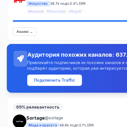
Искусство
38.7k подп.
0.4% ERR
#Музыка
#Политика
#Мода
30
24
18
Анализ →
Аудитория похожих каналов: 637
Привлекайте подписчиков из похожих каналов в св
подберёт аудиторию, которая уже интересуется
Подключить Traffic
69% релевантность
Sortage
@sortage
Мода и красота
48.6k подп.
0.1% ERR