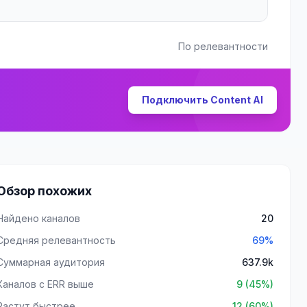
По релевантности
Подключить Content AI
Обзор похожих
Найдено каналов
20
Средняя релевантность
69%
Суммарная аудитория
637.9k
Каналов с ERR выше
9 (45%)
Растут быстрее
12 (60%)