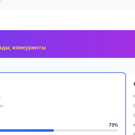
и
нды, конкуренты
e
ст
73%