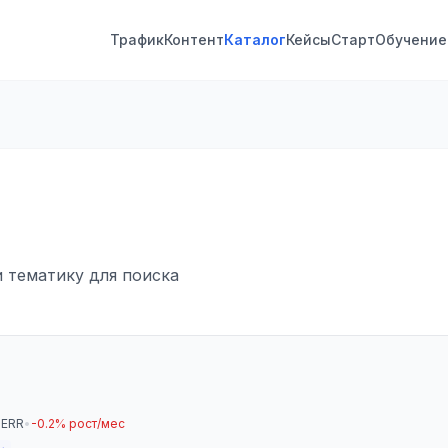
Трафик
Контент
Каталог
Кейсы
Старт
Обучение
и тематику для поиска
 ERR
•
-0.2% рост/мес