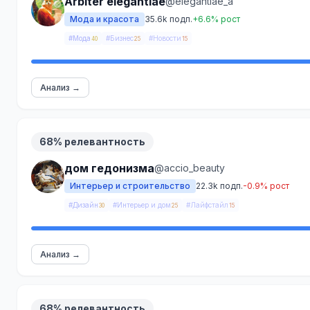
Arbiter elegantiae
@elegantiae_a
Мода и красота
35.6k подп.
+6.6% рост
#Мода
#Бизнес
#Новости
40
25
15
Анализ →
68% релевантность
дом гедонизма
@accio_beauty
Интерьер и строительство
22.3k подп.
-0.9% рост
#Дизайн
#Интерьер и дом
#Лайфстайл
30
25
15
Анализ →
68% релевантность