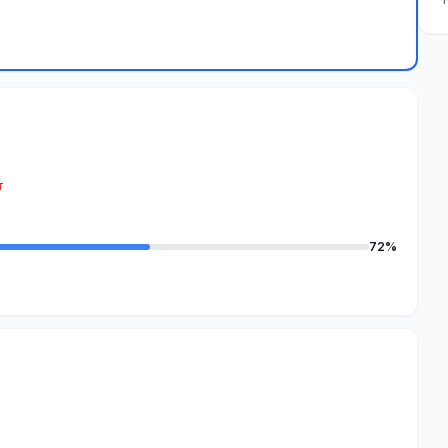
т
72%