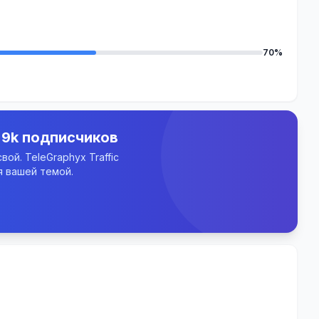
70%
.9k подписчиков
ой. TeleGraphyx Traffic
 вашей темой.