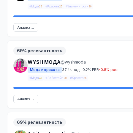
#Мода
#Красота
#Знаменитости
25
25
20
Анализ →
69% релевантность
WYSH МОДА
@wyshmoda
Мода и красота
37.4k подп.
0.2% ERR
-0.8% рост
#Мода
#Лайфстайл
#Красота
40
20
15
Анализ →
69% релевантность