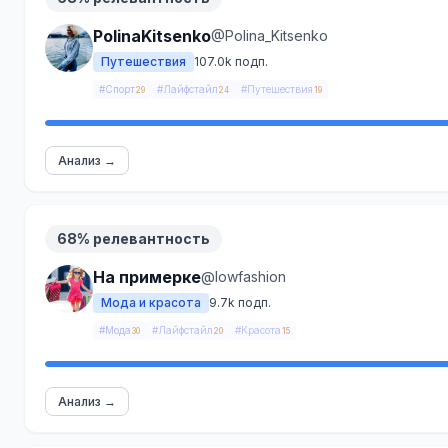
PolinaKitsenko
@Polina_Kitsenko
Путешествия
107.0k подп.
#Спорт
#Лайфстайл
#Путешествия
29
24
19
Анализ →
68% релевантность
На примерке
@lowfashion
Мода и красота
9.7k подп.
#Мода
#Лайфстайл
#Красота
30
20
15
Анализ →