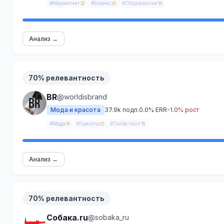
#Маркетинг
#Бизнес
#Образование
32
26
16
Анализ →
70% релевантность
BR
@worldisbrand
Мода и красота
37.9k подп.
0.0% ERR
-1.0% рост
#Мода
#Красота
#Лайфстайл
35
25
15
Анализ →
70% релевантность
Собака.ru
@sobaka_ru