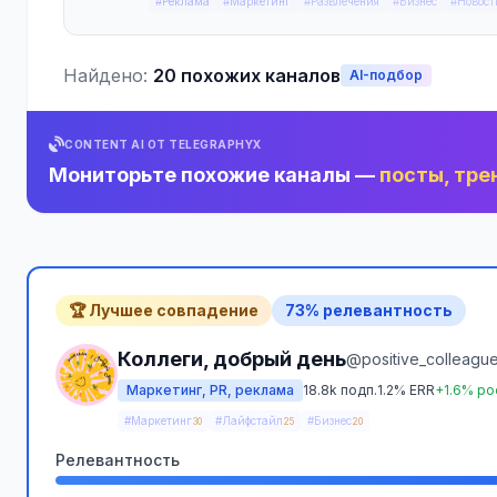
#Реклама
#Маркетинг
#Развлечения
#Бизнес
#Новост
Найдено:
20 похожих каналов
AI-подбор
CONTENT AI ОТ TELEGRAPHYX
Мониторьте похожие каналы —
посты, тре
🏆 Лучшее совпадение
73% релевантность
Коллеги, добрый день
@positive_colleagu
Маркетинг, PR, реклама
18.8k подп.
1.2% ERR
+1.6% ро
#Маркетинг
#Лайфстайл
#Бизнес
30
25
20
Релевантность