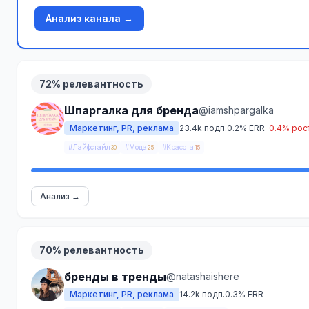
Анализ канала →
72% релевантность
Шпаргалка для бренда
@iamshpargalka
Маркетинг, PR, реклама
23.4k подп.
0.2% ERR
-0.4% рос
#Лайфстайл
#Мода
#Красота
30
25
15
Анализ →
70% релевантность
бренды в тренды
@natashaishere
Маркетинг, PR, реклама
14.2k подп.
0.3% ERR