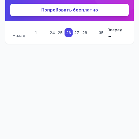
Попробовать бесплатно
←
Вперёд
1
...
24
25
26
27
28
...
35
Назад
→