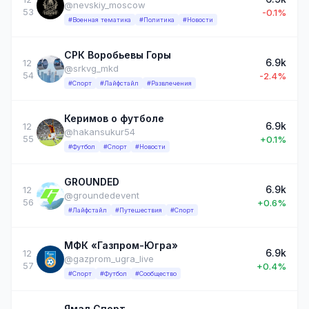
@nevskiy_moscow
53
-0.1%
#Военная тематика
#Политика
#Новости
СРК Воробьевы Горы
6.9k
12
@srkvg_mkd
54
-2.4%
#Спорт
#Лайфстайл
#Развлечения
Керимов о футболе
6.9k
12
@hakansukur54
55
+0.1%
#Футбол
#Спорт
#Новости
GROUNDED
6.9k
12
@groundedevent
56
+0.6%
#Лайфстайл
#Путешествия
#Спорт
МФК «Газпром-Югра»
6.9k
12
@gazprom_ugra_live
57
+0.4%
#Спорт
#Футбол
#Сообщество
Ямал Спорт