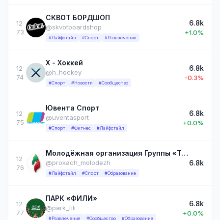
СКВОТ БОРДШОП
6.8k
12
@skvotboardshop
73
+1.0%
#Лайфстайл
#Спорт
#Развлечения
Х - Хоккей
6.8k
12
@h_hockey
74
-0.3%
#Спорт
#Новости
#Сообщество
Ювента Спорт
6.8k
12
@uventasport
75
+0.0%
#Спорт
#Фитнес
#Лайфстайл
Молодёжная организация Группы «Татнефть»
12
6.8k
@prokach_molodezh
76
#Лайфстайл
#Спорт
#Образование
ПАРК «ФИЛИ»
6.8k
12
@park_fili
77
+0.0%
#Развлечения
#Сообщество
#Образование