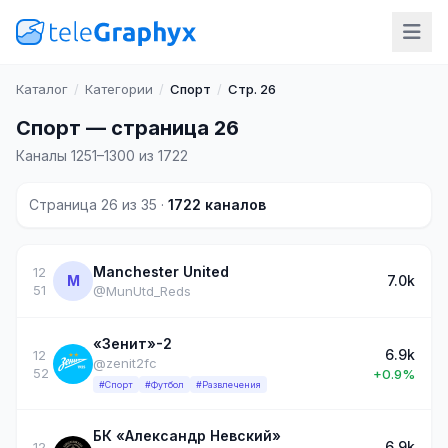
Каталог
/
Категории
/
Спорт
/
Стр. 26
Спорт — страница 26
Каналы 1251–1300 из 1722
Страница 26 из 35 ·
1722 каналов
Manchester United
12
M
7.0k
51
@MunUtd_Reds
«Зенит»-2
6.9k
12
@zenit2fc
52
+0.9%
#Спорт
#Футбол
#Развлечения
БК «Александр Невский»
6.9k
12