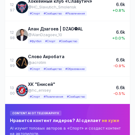
Хоккейный клуб «Славутич»
6.6k
12
@HC_Slavutich_Smolensk
97
+0.8%
#Спорт
#Сообщество
#Развлечения
Алан Дзагоев | DZAG⚽️AL
6.6k
12
@AlanDzagoev_10
98
+0.0%
#Футбол
#Спорт
#Сообщество
Слово Акробата
6.6k
12
@acrotim
99
-0.9%
#Спорт
#Сообщество
#Образование
ХК "Енисей"
6.6k
13
@hc_enisey
00
-0.5%
#Спорт
#Развлечения
#Сообщество
CONTENT AI ОТ TELEGRAPHYX
Нравится контент лидеров? AI сделает
не хуже
AI изучит топовых авторов в «Спорт» и создаст контент
на автопилоте.