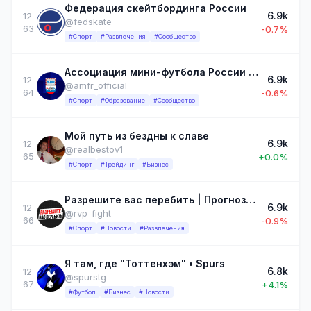
Федерация скейтбординга России
6.9k
12
@fedskate
63
-0.7%
#Спорт
#Развлечения
#Сообщество
Ассоциация мини-футбола России / АМФР
6.9k
12
@amfr_official
64
-0.6%
#Спорт
#Образование
#Сообщество
Мой путь из бездны к славе
6.9k
12
@realbestov1
65
+0.0%
#Спорт
#Трейдинг
#Бизнес
Разрешите вас перебить | Прогнозы на MMA и UFC
6.9k
12
@rvp_fight
66
-0.9%
#Спорт
#Новости
#Развлечения
Я там, где "Тоттенхэм" • Spurs
6.8k
12
@spurstg
67
+4.1%
#Футбол
#Бизнес
#Новости