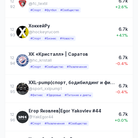
6.7k
12
@fc_textil
92
+2.6%
#Спорт
#Футбол
#Сообщество
ХоккейРу
6.7k
12
@hockeyrucom
93
+4.1%
#Спорт
#Бизнес
#Новости
ХК «Кристалл» | Саратов
6.7k
12
@hc_kristall
94
-0.4%
#Спорт
#Сообщество
#Развлечения
XXL-pump(спорт, бодибилдинг и фитнес)
6.7k
12
@sport_xxlpump1
95
-0.4%
#Фитнес
#Здоровье
#Питание и диеты
Егор Яковлев|Egor Yakovlev #44
6.7k
12
@YakEgor44
96
+0.0%
#Спорт
#Развлечения
#Сообщество