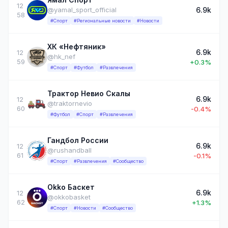
12
6.9k
@yamal_sport_official
58
#Спорт
#Региональные новости
#Новости
ХК «Нефтяник»
6.9k
12
@hk_nef
59
+0.3%
#Спорт
#Футбол
#Развлечения
Трактор Невио Скалы
6.9k
12
@traktornevio
60
-0.4%
#Футбол
#Спорт
#Развлечения
Гандбол России
6.9k
12
@rushandball
61
-0.1%
#Спорт
#Развлечения
#Сообщество
Okko Баскет
6.9k
12
@okkobasket
62
+1.3%
#Спорт
#Новости
#Сообщество