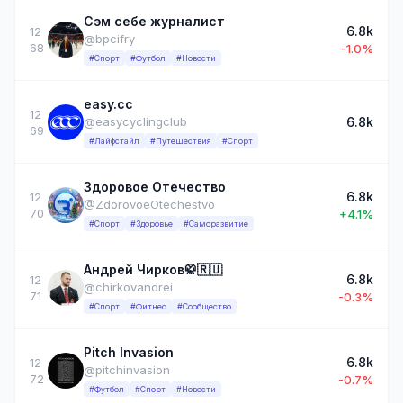
Сэм себе журналист
6.8k
12
@bpcifry
68
-1.0%
#Спорт
#Футбол
#Новости
easy.cc
12
6.8k
@easycyclingclub
69
#Лайфстайл
#Путешествия
#Спорт
Здоровое Отечество
6.8k
12
@ZdorovoeOtechestvo
70
+4.1%
#Спорт
#Здоровье
#Саморазвитие
Андрей Чирков🥋🇷🇺
6.8k
12
@chirkovandrei
71
-0.3%
#Спорт
#Фитнес
#Сообщество
Pitch Invasion
6.8k
12
@pitchinvasion
72
-0.7%
#Футбол
#Спорт
#Новости