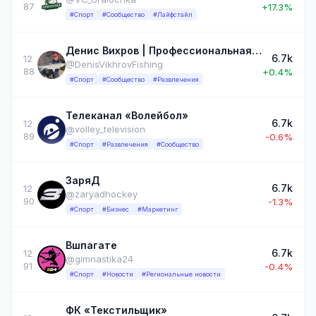
87
+17.3%
#Спорт
#Сообщество
#Лайфстайл
Денис Вихров | Профессиональная и любительская рыбалка | Denis Vikhrov Fishing
6.7k
12
@DenisVikhrovFishing
88
+0.4%
#Спорт
#Сообщество
#Развлечения
Телеканал «Волейбол»
6.7k
12
@volley_television
89
-0.6%
#Спорт
#Развлечения
#Сообщество
ЗаряД
6.7k
12
@zaryadhockey
90
-1.3%
#Спорт
#Бизнес
#Маркетинг
Вшпагате
6.7k
12
@gimnastika24
91
-0.4%
#Спорт
#Новости
#Региональные новости
ФК «Текстильщик»