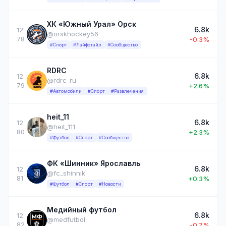
ХК «Южный Урал» Орск
6.8k
12
@orskhockey56
78
-0.3%
#Спорт
#Лайфстайл
#Сообщество
RDRC
6.8k
12
@rdrc_ru
79
+2.6%
#Автомобили
#Спорт
#Развлечения
heit_11
6.8k
12
@heit_111
80
+2.3%
#Футбол
#Спорт
#Сообщество
ФК «Шинник» Ярославль
6.8k
12
@fc_shinnik
81
+0.3%
#Футбол
#Спорт
#Новости
Медийный футбол
6.8k
12
@medfutbol
82
-0.7%