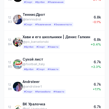
#Спорт
#Футбол
#Развлечения
ТеннисДрот
6.8k
12
@tennisdrot
83
-0.1%
#Спорт
#Развлечения
#Знаменитости
Хави и его школьники | Денис Галкин
6.8k
12
@po_barselonski
84
+0.4%
#Футбол
#Спорт
#Новости
Сухой лист
6.7k
12
@football_Italy
85
+2.3%
#Футбол
#Спорт
#Новости
Andrsteer
6.7k
12
@andrsteer1
86
+1.1%
#Спорт
#Автомобили
#Новости
ВК Уралочка
6.7k
12
@VC_Uralochka