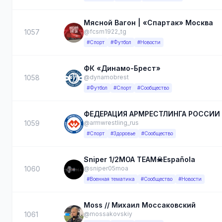
Мясной Вагон | «Спартак» Москва
1057
@fcsm1922_tg
#Спорт
#Футбол
#Новости
ФК «Динамо-Брест»
1058
@dynamobrest
#Футбол
#Спорт
#Сообщество
ФЕДЕРАЦИЯ АРМРЕСТЛИНГА РОССИИ
1059
@armwrestling_rus
#Спорт
#Здоровье
#Сообщество
Sniper 1/2MOA ТЕАМ☠Española
1060
@sniper05moa
#Военная тематика
#Сообщество
#Новости
Moss // Михаил Моссаковский
1061
@mossakovskiy