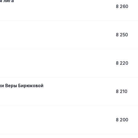
я лига
8 260
8 250
8 220
ки Веры Бирюковой
8 210
8 200