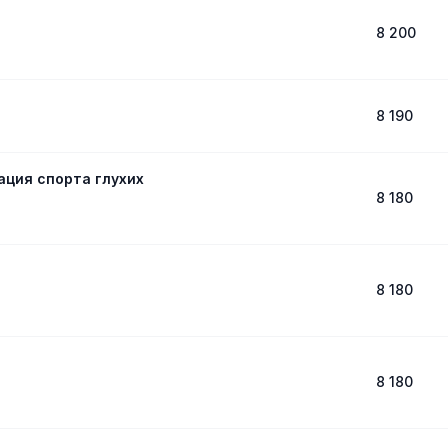
8 200
8 190
ция спорта глухих
8 180
8 180
8 180