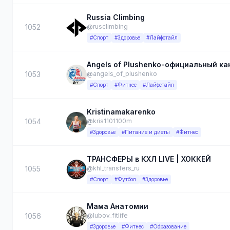
Russia Climbing
1052
@rusclimbing
#Спорт
#Здоровье
#Лайфстайл
Angels of Plushenko-официальный ка
1053
@angels_of_plushenko
#Спорт
#Фитнес
#Лайфстайл
Kristinamakarenko
1054
@kris1101100m
#Здоровье
#Питание и диеты
#Фитнес
ТРАНСФЕРЫ в КХЛ LIVE | ХОККЕЙ
1055
@khl_transfers_ru
#Спорт
#Футбол
#Здоровье
Мама Анатомии
1056
@lubov_fitlife
#Здоровье
#Фитнес
#Образование