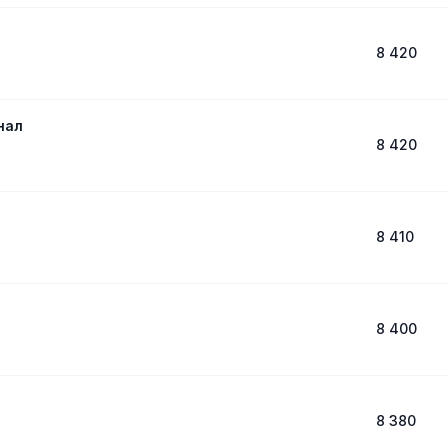
8 420
нал
8 420
8 410
8 400
8 380