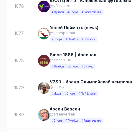
ЮФЛ Центр | Юношеская футбольна
1076
@yfl_centre
#Футбол
#Спорт
#Развлечения
Успей Поймать (news)
1077
@uspeipoimat
#Спорт
#Футбол
#Новости
Since 1886 | Арсенал
1078
@since1886
#Футбол
#Спорт
#Бизнес
V2SD - бренд Олимпийской чемпион
1079
@VERV2
#Мода
#Спорт
#Лайфстайл
Арсен Версен
1080
@arsenversen
#Спорт
#Футбол
#Развлечения