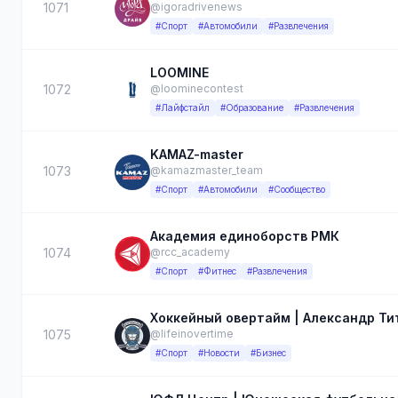
1071
@igoradrivenews
#Спорт
#Автомобили
#Развлечения
LOOMINE
1072
@loominecontest
#Лайфстайл
#Образование
#Развлечения
KAMAZ-master
1073
@kamazmaster_team
#Спорт
#Автомобили
#Сообщество
Академия единоборств РМК ️
1074
@rcc_academy
#Спорт
#Фитнес
#Развлечения
Хоккейный овертайм | Александр Т
1075
@lifeinovertime
#Спорт
#Новости
#Бизнес