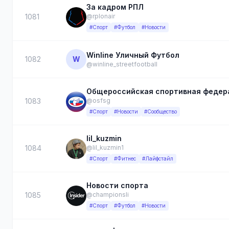
За кадром РПЛ
1081
@rplonair
#Спорт
#Футбол
#Новости
Winline Уличный Футбол
1082
W
@winline_streetfootball
Общероссийская спортивная федера
1083
@osfsg
#Спорт
#Новости
#Сообщество
lil_kuzmin
1084
@lil_kuzmin1
#Спорт
#Фитнес
#Лайфстайл
Новости спорта
1085
@championsli
#Спорт
#Футбол
#Новости