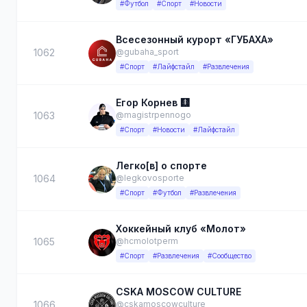
#Футбол
#Спорт
#Новости
Всесезонный курорт «ГУБАХА»
1062
@gubaha_sport
#Спорт
#Лайфстайл
#Развлечения
Егор Корнев 🩻
1063
@magistrpennogo
#Спорт
#Новости
#Лайфстайл
Легко[в] о спорте
1064
@legkovosporte
#Спорт
#Футбол
#Развлечения
Хоккейный клуб «Молот»
1065
@hcmolotperm
#Спорт
#Развлечения
#Сообщество
CSKA MOSCOW CULTURE
1066
@cskamoscowculture