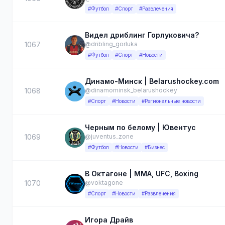
#Футбол
#Спорт
#Развлечения
Видел дриблинг Горлуковича?
1067
@dribling_gorluka
#Футбол
#Спорт
#Новости
Динамо-Минск | Belarushockey.com
1068
@dinamominsk_belarushockey
#Спорт
#Новости
#Региональные новости
Черным по белому | Ювентус
1069
@juventus_zone
#Футбол
#Новости
#Бизнес
В Октагоне | ММА, UFC, Boxing
1070
@voktagone
#Спорт
#Новости
#Развлечения
Игора Драйв