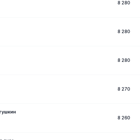
8 280
8 280
8 280
8 270
итушкин
8 260