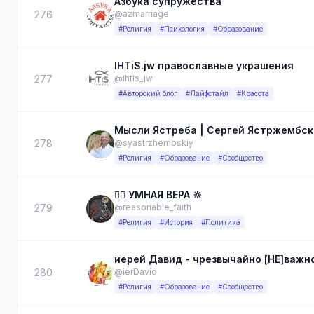
Азбука супружества
276
@azmarriage
#Религия
#Психология
#Образование
IHTiS.jw православные украшения
277
@ihtis_jw
#Авторский блог
#Лайфстайл
#Красота
Мысли Ястреба | Сергей Ястржембск
278
@syastrzhembskiy
#Религия
#Образование
#Сообщество
❤️‍🔥 УМНАЯ ВЕРА 🔆
279
@reasonable_faith
#Религия
#История
#Политика
иерей Давид - чрезвычайно [НЕ]важн
280
@ierDavid
#Религия
#Образование
#Сообщество