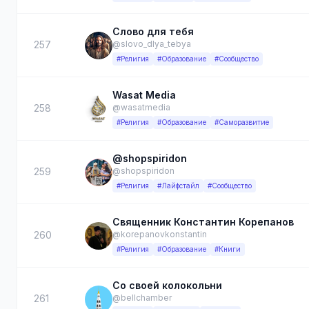
Слово для тебя
257
@slovo_dlya_tebya
#Религия
#Образование
#Сообщество
Wasat Media
258
@wasatmedia
#Религия
#Образование
#Саморазвитие
@shopspiridon
259
@shopspiridon
#Религия
#Лайфстайл
#Сообщество
Священник Константин Корепанов
260
@korepanovkonstantin
#Религия
#Образование
#Книги
Со своей колокольни
261
@bellchamber