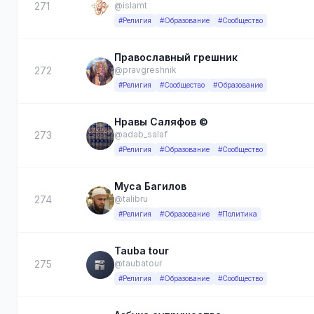
271
@islamt
#Религия
#Образование
#Сообщество
Православный грешник
272
@pravgreshnik
#Религия
#Сообщество
#Образование
Нравы Саляфов ©
273
@adab_salaf
#Религия
#Образование
#Сообщество
Муса Багилов
274
@talibru
#Религия
#Образование
#Политика
Tauba tour
275
@taubatour
#Религия
#Образование
#Сообщество