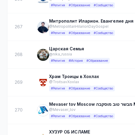
#Религия
#Образование
#Сообщество
Митрополит Иларион. Евангелие дня
267
@MetropolitanHilarionDayGospel
#Религия
#Образование
#Сообщество
Царская Семья
268
@nika_russia
#Религия
#История
#Образование
Храм Троицы в Хохлах
269
@TroitsavXoxlax
#Религия
#Образование
#Сообщество
Me
270
@Mevaser_tov
#Религия
#Образование
#Сообщество
ХУЗУР ОБ ИСЛАМЕ