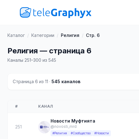
Каталог
/
Категории
/
Религия
/
Стр. 6
Религия — страница 6
Каналы 251–300 из 545
Страница 6 из 11 ·
545 каналов
#
КАНАЛ
Новости Муфтията
251
@novosti_mrd
#Религия
#Сообщество
#Новости