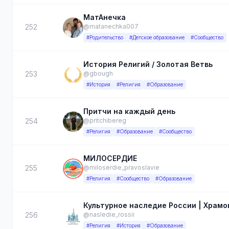
МатАнечка
252
@matanechka007
#Родительство
#Детское образование
#Сообщество
История Религий / Золотая Ветвь
253
@gbough
#История
#Религия
#Образование
Притчи на каждый день
254
@pritchibereg
#Религия
#Образование
#Сообщество
МИЛОСЕРДИЕ
255
@miloserdie_pravoslavie
#Религия
#Сообщество
#Образование
Культурное наследие России | Храмо
256
@nasledie_rossii
#Религия
#История
#Образование