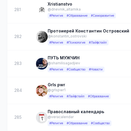
Xristianstvo
281
@dnevnik_altarnika
#Религия
#Образование
#Саморазвитие
Протоиерей Константин Островский
282
@konstantin_ostrovski
#Религия
#Психология
#Лайфстайл
ПУТЬ МУЖЧИН
283
@shamilisagadjiev
#Религия
#Сообщество
#Новости
Grls pwr
284
@grlspwr1
#Религия
#Лайфстайл
#Образование
Православный календарь
285
@veracalendar
#Религия
#Образование
#Сообщество