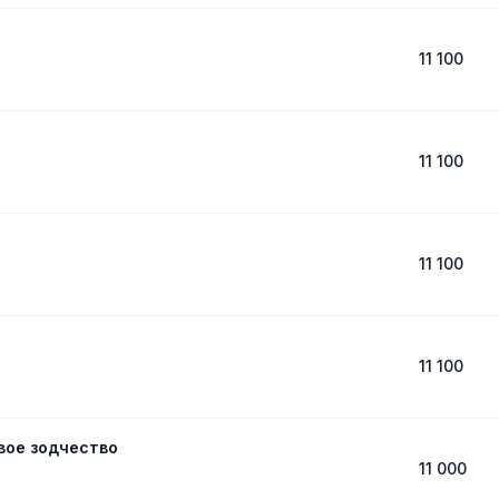
11 100
11 100
11 100
11 100
вое зодчество
11 000