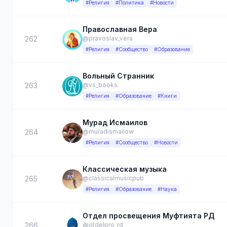
#Религия
#Политика
#Новости
Православная Вера
262
@pravoslav_vera
#Религия
#Сообщество
#Образование
Вольный Странник
263
@vs_books
#Религия
#Образование
#Книги
Мурад Исмаилов
264
@muradismailow
#Религия
#Сообщество
#Новости
Классическая музыка
265
@classicalmusicpub
#Религия
#Образование
#Наука
Отдел просвещения Муфтията РД
266
@otdelpro_rd