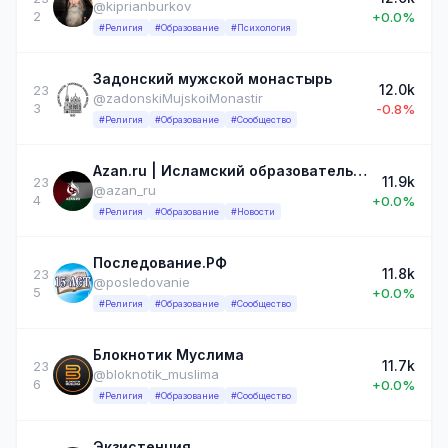
@kiprianburkov
2
+0.0%
#Религия
#Образование
#Психология
Задонский мужской монастырь
12.0k
23
@zadonskiMujskoiMonastir
3
-0.8%
#Религия
#Образование
#Сообщество
Azan.ru | Исламский образовательный портал
11.9k
23
@azan_ru
4
+0.0%
#Религия
#Образование
#Новости
Последование.РФ
11.8k
23
@posledovanie
5
+0.0%
#Религия
#Образование
#Сообщество
Блокнотик Муслима
11.7k
23
@bloknotik_muslima
6
+0.0%
#Религия
#Образование
#Сообщество
Экзистенция