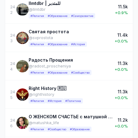
llmtdbr | للمتدبر
11.5k
24
@llmtdbr
2
+0.9%
#Религия
#Образование
#Саморазвитие
Святая простота
11.4k
24
@svprostota
3
+0.0%
#Религия
#Образование
#История
Радость Прощения
11.3k
24
@radost_proscheniya
4
+0.0%
#Религия
#Образование
#Сообщество
Right History 🇷🇺
11.3k
24
@righthistory
5
+0.0%
#Религия
#История
#Политика
О ЖЕНСКОМ СЧАСТЬЕ с матушкой Юлией Мартыненко
11.2k
24
@matushka_life
6
+0.0%
#Религия
#Сообщество
#Образование