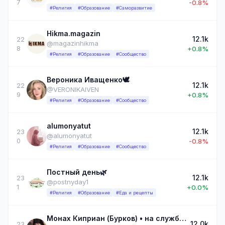
7
-0.8%
#Религия
#Образование
#Саморазвитие
Hikma.magazin
12.1k
22
@magazinhikma
8
+0.8%
#Религия
#Образование
#Сообщество
Вероника Иващенко🕊️
12.1k
22
@VERONIKAIVEN
9
+0.8%
#Религия
#Образование
#Сообщество
alumonyatut
12.1k
23
@alumonyatut
0
-0.8%
#Религия
#Образование
#Сообщество
Постный день🌿
12.1k
23
@postnyday1
1
+0.0%
#Религия
#Образование
#Еда и рецепты
Монах Киприан (Бурков) • на службе Отечеству, людям и Богу
12.0k
23