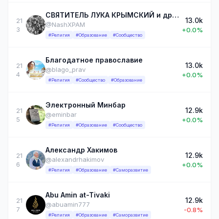
СВЯТИТЕЛЬ ЛУКА КРЫМСКИЙ и другие святыни
13.0k
21
@NashXPAM
3
+0.0%
#Религия
#Образование
#Сообщество
Благодатное православие
13.0k
21
@blago_prav
4
+0.0%
#Религия
#Сообщество
#Образование
Электронный Минбар
12.9k
21
@eminbar
5
+0.0%
#Религия
#Образование
#Сообщество
Александр Хакимов
12.9k
21
@alexandrhakimov
6
+0.0%
#Религия
#Образование
#Саморазвитие
Abu Amin at-Tivaki
12.9k
21
@abuamin777
7
-0.8%
#Религия
#Образование
#Саморазвитие