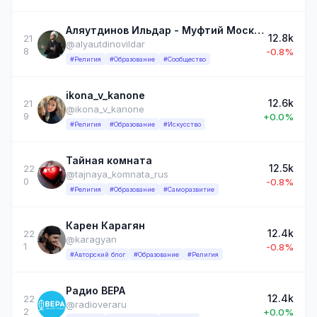
Аляутдинов Ильдар - Муфтий Москвы
12.8k
21
@alyautdinovildar
8
-0.8%
#Религия
#Образование
#Сообщество
ikona_v_kanone
12.6k
21
@ikona_v_kanone
9
+0.0%
#Религия
#Образование
#Искусство
Тайная комната
12.5k
22
@tajnaya_komnata_rus
0
-0.8%
#Религия
#Образование
#Саморазвитие
Карен Карагян
12.4k
22
@karagyan
1
-0.8%
#Авторский блог
#Образование
#Религия
Радио ВЕРА
12.4k
22
@radioveraru
2
+0.0%