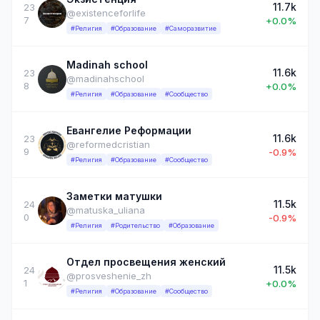
11.7k
23
@existenceforlife
7
+0.0%
#Религия
#Образование
#Саморазвитие
Madinah school
11.6k
23
@madinahschool
8
+0.0%
#Религия
#Образование
#Сообщество
Евангелие Реформации
11.6k
23
@reformedcristian
9
-0.9%
#Религия
#Образование
#Сообщество
Заметки матушки
11.5k
24
@matuska_uliana
0
-0.9%
#Религия
#Родительство
#Образование
Отдел просвещения женский
11.5k
24
@prosveshenie_zh
1
+0.0%
#Религия
#Образование
#Сообщество