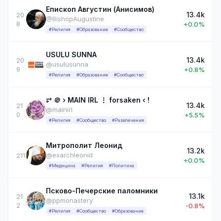
Епископ Августин (Анисимов)
13.4k
20
@BishopAugustine
8
+0.0%
#Религия
#Образование
#Сообщество
USULU SUNNA
13.4k
20
@usulusunna
9
+0.8%
#Религия
#Образование
#Сообщество
⥂ ＠ › MAIN IRL ⋮ forsaken ‹ !
13.4k
21
@mainirl
0
+5.5%
#Религия
#Сообщество
#Развлечения
Митрополит Леонид
13.2k
@exarchleonid
211
+0.0%
#Медицина
#Религия
#Политика
Псково-Печерские паломники
13.1k
21
@ppmonastery
2
-0.8%
#Религия
#Сообщество
#Образование