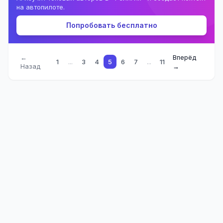
на автопилоте.
Попробовать бесплатно
←
Вперёд
1
...
3
4
5
6
7
...
11
Назад
→