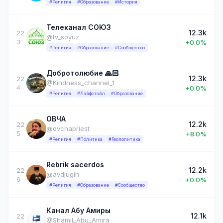
#Религия
#Образование
#История
Телеканал СОЮЗ
12.3k
22
@tv_soyuz
3
+0.0%
#Религия
#Образование
#Сообщество
Добротолюбие 🙏🏻
12.3k
22
@Kindness_channel_1
4
+0.0%
#Религия
#Лайфстайл
#Образование
ОВЧА
12.2k
22
@ovchapriest
5
+8.0%
#Религия
#Политика
#Геополитика
Rebrik sacerdos
12.2k
22
@avdjugin
6
+0.0%
#Религия
#Образование
#Сообщество
Канал Абу Амиры
12.1k
22
@Shamil_Abu_Amira