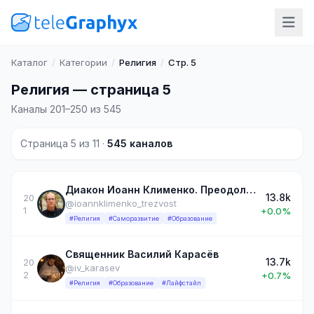
Каталог
/
Категории
/
Религия
/
Стр. 5
Религия — страница 5
Каналы 201–250 из 545
Страница 5 из 11 ·
545 каналов
Диакон Иоанн Клименко. Преодоление зависимости - Православный подход.
13.8k
20
@ioannklimenko_trezvost
1
+0.0%
#Религия
#Саморазвитие
#Образование
Священник Василий Карасёв
13.7k
20
@iv_karasev
2
+0.7%
#Религия
#Образование
#Лайфстайл