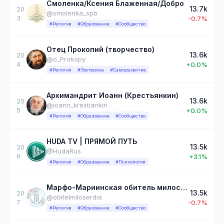
Смоленка/Ксения Блаженная/Добро
13.7k
20
@smolenka_spb
3
-0.7%
#Религия
#Образование
#Сообщество
Отец Прокопий (творчество)
13.6k
20
@o_Prokopy
4
+0.0%
#Религия
#Эзотерика
#Саморазвитие
Архимандрит Иоанн (Крестьянкин)
13.6k
20
@ioann_krestiankin
5
+0.0%
#Религия
#Образование
#Сообщество
HUDA TV | ПРЯМОЙ ПУТЬ
13.5k
20
@HudaRus
6
+3.1%
#Религия
#Образование
#Психология
Марфо-Мариинская обитель милосердия
13.5k
20
@obitelmiloserdia
7
-0.7%
#Религия
#Образование
#Сообщество