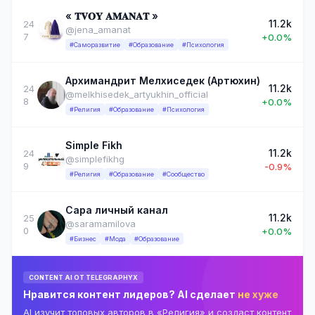
« 𝐓𝐕𝐎𝐘 𝐀𝐌𝐀𝐍𝐀𝐓 »
11.2k
24
@jena_amanat
7
+0.0%
#Саморазвитие
#Образование
#Психология
Архимандрит Мелхиседек (Артюхин)
11.2k
24
@melkhisedek_artyukhin_official
8
+0.0%
#Религия
#Образование
#Психология
Simple Fikh
11.2k
24
@simplefikhg
9
-0.9%
#Религия
#Образование
#Сообщество
Сара личный канал
11.2k
25
@saramamilova
0
+0.0%
#Бизнес
#Мода
#Образование
CONTENT AI ОТ TELEGRAPHYX
Нравится контент лидеров? AI сделает
не хуже
AI изучит топовых авторов в «Религия» и создаст контент