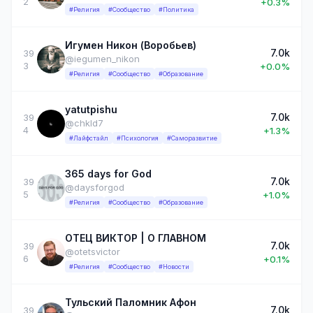
2
+0.3%
#Религия
#Сообщество
#Политика
Игумен Никон (Воробьев)
7.0k
39
@iegumen_nikon
3
+0.0%
#Религия
#Сообщество
#Образование
yatutpishu
7.0k
39
@chkld7
4
+1.3%
#Лайфстайл
#Психология
#Саморазвитие
365 days for God
7.0k
39
@daysforgod
5
+1.0%
#Религия
#Сообщество
#Образование
ОТЕЦ ВИКТОР | О ГЛАВНОМ
7.0k
39
@otetsvictor
6
+0.1%
#Религия
#Сообщество
#Новости
Тульский Паломник Афон
7.0k
39