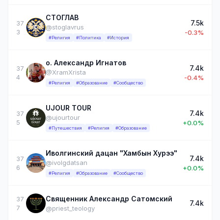
СТОГЛАВ
7.5k
37
@stoglavrus
3
-0.3%
#Религия
#Политика
#История
о. Александр Игнатов
7.4k
37
@XramXrista
4
-0.4%
#Религия
#Образование
#Сообщество
UJOUR TOUR
7.4k
37
@ujourtour
5
+0.0%
#Путешествия
#Религия
#Образование
Иволгинский дацан "Хамбын Хурээ"
7.4k
37
@ivolgdatsan
6
+0.0%
#Религия
#Образование
#Сообщество
Священник Александр Сатомский
37
7.4k
7
@priest_teology