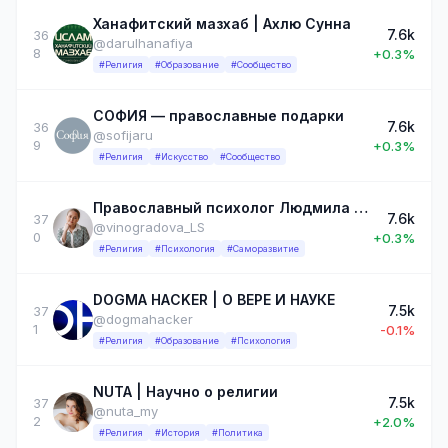
Ханафитский мазхаб | Ахлю Сунна
7.6k
36
@darulhanafiya
8
+0.3%
#Религия
#Образование
#Сообщество
СОФИЯ — православные подарки
7.6k
36
@sofijaru
9
+0.3%
#Религия
#Искусство
#Сообщество
Православный психолог Людмила Виноградова
7.6k
37
@vinogradova_LS
0
+0.3%
#Религия
#Психология
#Саморазвитие
DOGMA HАCKER | О ВЕРЕ И НАУКЕ
7.5k
37
@dogmahacker
1
-0.1%
#Религия
#Образование
#Психология
NUTA | Научно о религии
7.5k
37
@nuta_my
2
+2.0%
#Религия
#История
#Политика