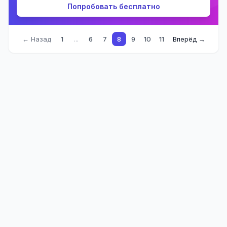
Попробовать бесплатно
← Назад
1
...
6
7
8
9
10
11
Вперёд →