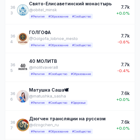
Свято-Елисаветинский монастырь
7.7k
36
@obitel_minsk
3
+0.0%
#Религия
#Образование
#Сообщество
ГОЛГОФА
7.7k
36
@Golgofa_lobnoe_mesto
4
-0.6%
#Религия
#Образование
#Сообщество
40 МОЛИТВ
7.7k
36
@molitvavera8
5
-0.4%
#Религия
#Сообщество
#Образование
Матушка Саша🕊️
7.6k
36
@matushka_sasha
6
+0.0%
#Религия
#Сообщество
#Здоровье
Дзогчен трансляции на русском
7.6k
36
@dzogchen_ru
7
+0.0%
#Религия
#Образование
#Сообщество