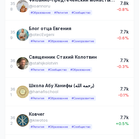
7.8k
35
@ioannoru
8
-0.8%
#Образование
#Религия
#Сообщество
Блог отца Евгения
7.7k
35
@otecEvgeni
9
-0.6%
#Религия
#Образование
#Саморазвитие
Священник Стахий Колотвин
7.7k
36
@stahijkolotvin
0
-0.3%
#Религия
#Сообщество
#Образование
Школа Абу Ханифы (رحمه الله)
7.7k
36
@hanafischool
1
-0.1%
#Религия
#Образование
#Саморазвитие
Ковчег
7.7k
36
@kiwotos
2
+0.5%
#Религия
#Образование
#Сообщество