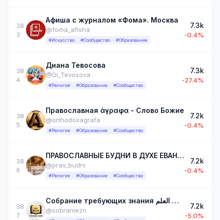
Афиша с журналом «Фома». Москва
7.3k
38
@foma_afisha
3
-0.4%
#Искусство
#Сообщество
#Образование
Диана Тевосова
7.3k
38
@Di_Tevosova
4
-27.4%
#Религия
#Образование
#Сообщество
Православная άγραφα - Слово Божие
7.2k
38
@orthodoxagrafa
5
-0.4%
#Религия
#Образование
#Сообщество
ПРАВОСЛАВНЫЕ БУДНИ В ДУХЕ ЕВАНГЕЛЬСКОГО СЛОВА
7.2k
38
@prav_budni
6
-0.4%
#Религия
#Образование
#Сообщество
Собрание требующих знания ملتقى طالبات العلم
7.2k
38
@sobraniezn
7
-5.0%