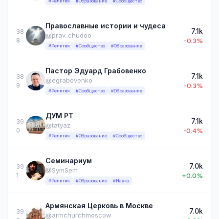
#Религия
#Образование
#Сообщество
Православные истории и чудеса
7.1k
38
@prav_chudoo
8
-0.3%
#Религия
#Сообщество
#Образование
Пастор Эдуард Грабовенко
7.1k
38
@egrabovenko
9
-0.3%
#Религия
#Сообщество
#Образование
ДУМ РТ
7.1k
39
@tatyaz
0
-0.4%
#Религия
#Образование
#Сообщество
Семинариум
7.0k
39
@SymSem
1
+0.0%
#Религия
#Образование
#Наука
Армянская Церковь в Москве
7.0k
39
@armchurchmoscow