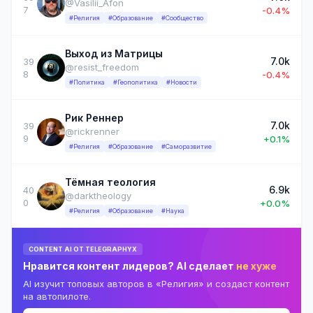
@Vasilii_Afon
7
-0.4%
#Религия
#Образование
#Сообщество
Выход из Матрицы
7.0k
39
@resist_freedom
8
-0.4%
#Политика
#Геополитика
#Новости
Рик Реннер
7.0k
39
@rickrenner
9
+0.1%
#Религия
#Образование
#Саморазвитие
Тёмная теология
6.9k
40
@darktheology
0
+0.0%
#Религия
#Образование
#Наука
CONTENT AI ОТ TELEGRAPHYX
Нравится контент лидеров? AI сделает
не хуже
AI изучит топовых авторов в «Религия» и создаст контент
на автопилоте.