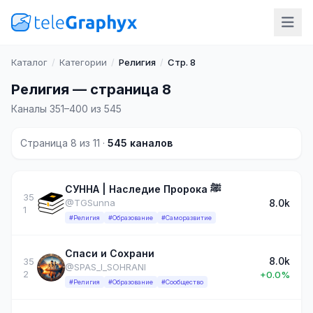
Каталог
/
Категории
/
Религия
/
Стр. 8
Религия — страница 8
Каналы 351–400 из 545
Страница 8 из 11 ·
545 каналов
СУННА | Наследие Пророка ﷺ
35
8.0k
@TGSunna
1
#Религия
#Образование
#Саморазвитие
Спаси и Сохрани
8.0k
35
@SPAS_I_SOHRANI
2
+0.0%
#Религия
#Образование
#Сообщество