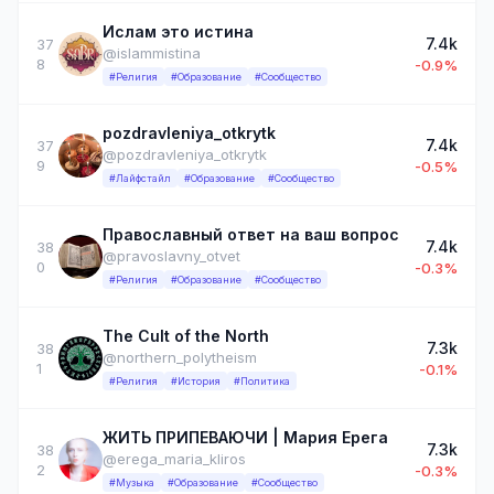
Ислам это истина
7.4k
37
@islammistina
8
-0.9%
#Религия
#Образование
#Сообщество
pozdravleniya_otkrytk
7.4k
37
@pozdravleniya_otkrytk
9
-0.5%
#Лайфстайл
#Образование
#Сообщество
Православный ответ на ваш вопрос
7.4k
38
@pravoslavny_otvet
0
-0.3%
#Религия
#Образование
#Сообщество
The Cult of the North
7.3k
38
@northern_polytheism
1
-0.1%
#Религия
#История
#Политика
ЖИТЬ ПРИПЕВАЮЧИ | Мария Ерега
7.3k
38
@erega_maria_kliros
2
-0.3%
#Музыка
#Образование
#Сообщество