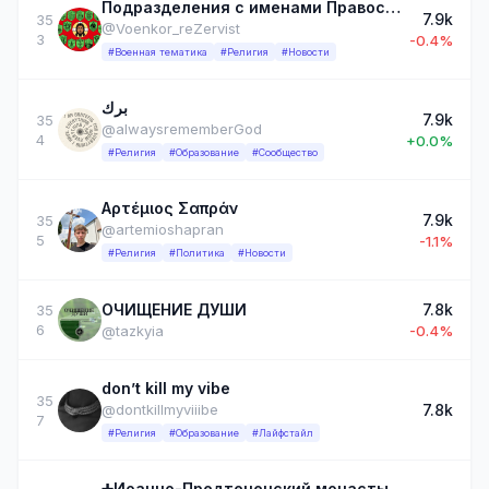
Подразделения с именами Православных святых
7.9k
35
@Voenkor_reZervist
3
-0.4%
#Военная тематика
#Религия
#Новости
برك
7.9k
35
@alwaysrememberGod
4
+0.0%
#Религия
#Образование
#Сообщество
Αρτέμιος Σαπράν
7.9k
35
@artemioshapran
5
-1.1%
#Религия
#Политика
#Новости
ОЧИЩЕНИЕ ДУШИ
7.8k
35
6
@tazkyia
-0.4%
don’t kill my vibe
35
7.8k
@dontkillmyviiibe
7
#Религия
#Образование
#Лайфстайл
➕Иоанно-Предтеченский монастырь г. Астрахань