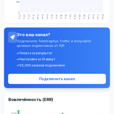
10k
0
21 апр.
23 апр.
27 мая
31 мая
2 июн.
4 июн.
8 июн.
10 июн.
14 июн.
16 июн.
18 июн.
22 июн.
24 июн.
28 июн.
30 июн.
2 июл.
5 июл.
7 июл.
9 июл.
Это ваш канал?
Подключите TeleGraphyx Traffic и получайте
целевых подписчиков от 15₽.
Оплата за результат
Настройка за 10 минут
25,000 каналов подключено
Подключить канал
Вовлечённость (ERR)
0.8%