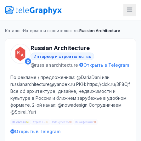
Каталог
Интерьер и строительство
Russian Architecture
Russian Architecture
Интерьер и строительство
·
@russianarchitecture
Открыть в Telegram
По рекламе / предложениям: @DariaDani или
russianarchitecture@yandex.ru РКН: https://clck.ru/3F8Cjf
Все об архитектуре, дизайне, недвижимости и
культуре в России и ближнем зарубежье в удобном
формате. 2-ой канал: @nowadesign Сотрудничаем
@Spiral_Yuri
#Новости
#Дизайн
#Искусство
#Лайфстайл
50
30
10
10
Открыть в Telegram