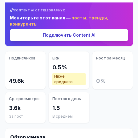
CONTENT AI ОТ TELEGRAPHYX
Мониторьте этот канал —
посты, тренды,
конкуренты
Подключить Content AI
Подписчиков
ERR
Рост за месяц
0.5%
Ниже
49.6k
0%
среднего
Ср. просмотры
Постов в день
3.6k
1.5
За пост
В среднем
Обзор канала