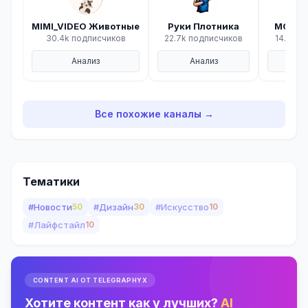
MIMI_VIDEO Животные
Руки Плотника
МОРСК
30.4k подписчиков
22.7k подписчиков
14.5k п
Анализ
Анализ
А
Все похожие каналы →
Тематики
#Новости
50
#Дизайн
30
#Искусство
10
#Лайфстайл
10
CONTENT AI ОТ TELEGRAPHYX
Хотите контент как у лучших?
AI