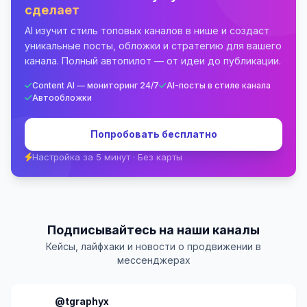
сделает
AI изучит стиль топовых каналов в нише и создаст
уникальные посты, обложки и стратегию для вашего
канала. Полный автопилот — от идеи до публикации.
Content AI — мониторинг 24/7
AI-посты в стиле канала
Автообложки
Попробовать бесплатно
Настройка за 5 минут · Без карты
Подписывайтесь на наши каналы
Кейсы, лайфхаки и новости о продвижении в
мессенджерах
@tgraphyx