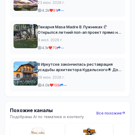
Кольца» ✈️ Авторы проекта –
23 июн. 2026 г.
архитектурное бюро «Архитектон».
4.2k
91
—
Проект реализуют за счет частных
средств. Власти рассчитывают, что
Пекарня Masa Madre В Лужниках 🥐
Открылся летний поп-ап проект прямо на
стройке, где можно перекусить на траве
3 июл. 2026 г.
:) 📍Москва, Лужники 24с35 📸 hamovniki
4.1k
70
—
guide Russian Architecture 📐
#архитектура
В Иркутске закончилась реставрация
усадьбы архитектора Кудельского🌟 Дом
уникален своей кладкой из саманного
29 июн. 2026 г.
кирпича, которую воссоздали
4.0k
198
—
реставраторы. В последнее время в
Иркутске стали очень бережн
Похожие каналы
Все похожие
Подобраны AI по тематике и контенту