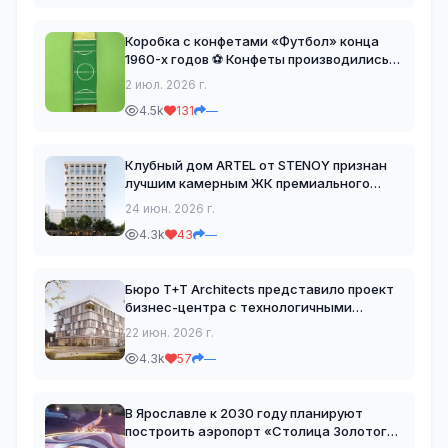
выглядит как огромный бето
Коробка с конфетами «Футбол» конца
1960-х годов ⚽️ Конфеты производились
на Луганской кондитерской фабрике и
2 июл. 2026 г.
скорее всего экспортировались в другие
4.5k
131
—
страны. Сейчас на Чемпионате мира они
точно были бы
Клубный дом ARTEL от STENOY признан
лучшим камерным ЖК премиального
уровня на премии «Рекорды Рынка
24 июн. 2026 г.
Недвижимости 2026» 🏙 Клубный дом
4.3k
43
—
возводится в Преображенском районе
Москвы по проекту архитектурно
Бюро T+T Architects представило проект
бизнес-центра с технологичными
решениями в Москве. Архитектурная
22 июн. 2026 г.
концепция основана на образе
4.3k
57
—
ускользающих силуэтов. Динамичные
фасады создают для зрителя неско
В Ярославле к 2030 году планируют
построить аэропорт «Столица Золотого