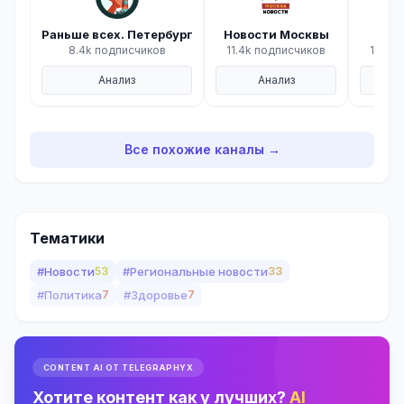
Раньше всех. Петербург
Новости Москвы
8.4k подписчиков
11.4k подписчиков
15.3k
Анализ
Анализ
Все похожие каналы →
Тематики
#Новости
53
#Региональные новости
33
#Политика
7
#Здоровье
7
CONTENT AI ОТ TELEGRAPHYX
Хотите контент как у лучших?
AI