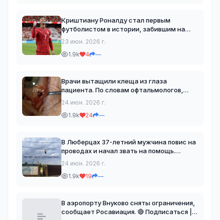
новость
Криштиану Роналду стал первым
футболистом в истории, забившим на
шести чемпионатах мира. В матче с
23 июн. 2026 г.
Узбекистаном (5:0) 41-летний форвард
1.9k
4
—
оформил дубль, забил свои первые голы
на этом турнире и с 10 мя
Врачи вытащили клеща из глаза
пациента. По словам офтальмологов,
такой случай — редкость. Кровососа
24 июн. 2026 г.
удалили под микроскопом за 10 минут,
1.9k
24
—
зрение не пострадало. +1 фобия 🔴
Подписаться | Прислать но
В Люберцах 37-летний мужчина повис на
проводах и начал звать на помощь.
Очевидцы вызвали спасателей. С
24 июн. 2026 г.
помощью автолестницы «человека-
1.9k
19
—
паука» сняли и передали стражам
порядка 🔴 Подписаться | Присла
В аэропорту Внуково сняты ограничения,
сообщает Росавиация. 🔴 Подписаться |