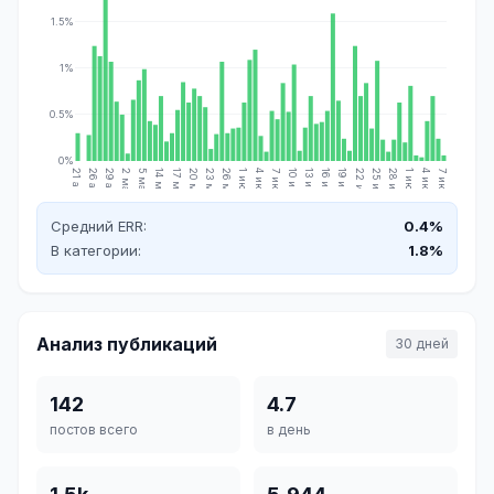
1.5%
1%
0.5%
0%
21 апр.
26 апр.
29 апр.
2 мая
5 мая
14 мая
17 мая
20 мая
23 мая
26 мая
1 июн.
4 июн.
7 июн.
10 июн.
13 июн.
16 июн.
19 июн.
22 июн.
25 июн.
28 июн.
1 июл.
4 июл.
7 июл.
Средний ERR:
0.4%
В категории:
1.8%
Анализ публикаций
30 дней
142
4.7
постов всего
в день