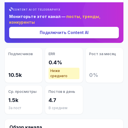
CONTENT AI ОТ TELEGRAPHYX
Мониторьте этот канал —
посты, тренды,
конкуренты
Подключить Content AI
Подписчиков
ERR
Рост за месяц
0.4%
Ниже
10.5k
0%
среднего
Ср. просмотры
Постов в день
1.5k
4.7
За пост
В среднем
Обзор канала