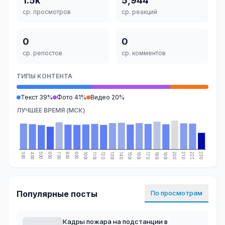
1.5k
5,944
ср. просмотров
ср. реакций
0
0
ср. репостов
ср. комментов
ТИПЫ КОНТЕНТА
Текст 39%
Фото 41%
Видео 20%
ЛУЧШЕЕ ВРЕМЯ (МСК)
3:00
4:00
5:00
6:00
7:00
8:00
9:00
10:00
11:00
12:00
13:00
14:00
15:00
16:00
17:00
18:00
19:00
20:00
21:00
22:00
23:00
Популярные посты
По просмотрам
Кадры пожара на подстанции в