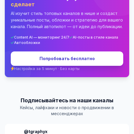
сделает
AI изучит стиль топовых каналов в нише и создаст
уникальные посты, обложки и стратегию для вашего
канала. Полный автопилот — от идеи до публикации.
Content AI — мониторинг 24/7
AI-посты в стиле канала
Автообложки
Попробовать бесплатно
Настройка за 5 минут · Без карты
Подписывайтесь на наши каналы
Кейсы, лайфхаки и новости о продвижении в
мессенджерах
@tgraphyx