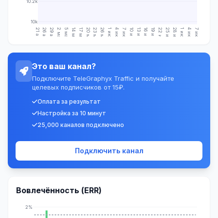
10.2k
10k
21 апр.
26 апр.
29 апр.
2 мая
5 мая
14 мая
17 мая
20 мая
23 мая
26 мая
1 июн.
4 июн.
7 июн.
10 июн.
13 июн.
16 июн.
19 июн.
22 июн.
25 июн.
28 июн.
1 июл.
4 июл.
7 июл.
Это ваш канал?
Подключите TeleGraphyx Traffic и получайте
целевых подписчиков от 15₽.
Оплата за результат
Настройка за 10 минут
25,000 каналов подключено
Подключить канал
Вовлечённость (ERR)
2%