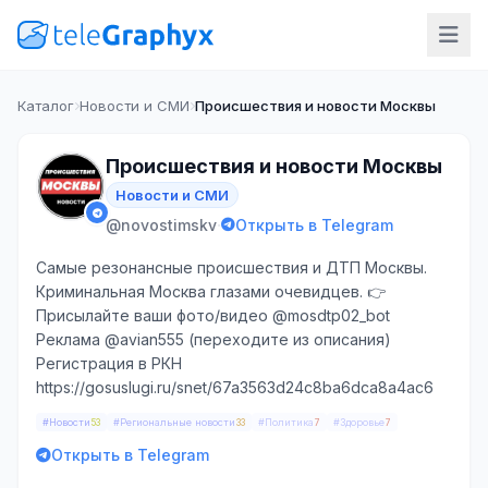
Каталог
Новости и СМИ
Происшествия и новости Москвы
Происшествия и новости Москвы
Новости и СМИ
·
@novostimskv
Открыть в Telegram
Самые резонансные происшествия и ДТП Москвы.
Криминальная Москва глазами очевидцев. 👉
Присылайте ваши фото/видео @mosdtp02_bot
Реклама @avian555 (переходите из описания)
Регистрация в РКН
https://gosuslugi.ru/snet/67a3563d24c8ba6dca8a4ac6
#Новости
#Региональные новости
#Политика
#Здоровье
53
33
7
7
Открыть в Telegram