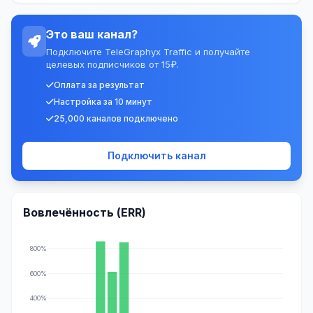
Это ваш канал?
Подключите TeleGraphyx Traffic и получайте
целевых подписчиков от 15₽.
Оплата за результат
Настройка за 10 минут
25,000 каналов подключено
Подключить канал
Вовлечённость (ERR)
800%
600%
400%