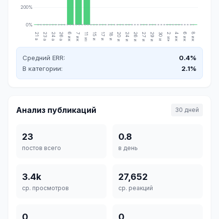
200%
0%
21 апр.
23 апр.
24 апр.
26 апр.
6 июн.
7 июн.
11 июн.
15 июн.
17 июн.
18 июн.
20 июн.
24 июн.
26 июн.
27 июн.
29 июн.
30 июн.
2 июл.
4 июл.
6 июл.
8 июл.
Средний ERR:
0.4%
В категории:
2.1%
Анализ публикаций
30 дней
23
0.8
постов всего
в день
3.4k
27,652
ср. просмотров
ср. реакций
0
0