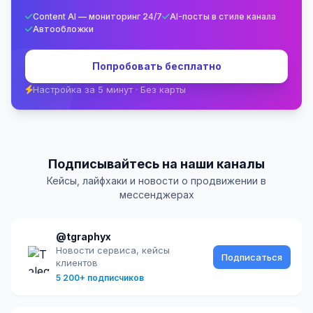
Content AI — мониторинг 24/7
AI-посты в стиле канала
Автообложки
Попробовать бесплатно
Настройка за 5 минут · Без карты
Подписывайтесь на наши каналы
Кейсы, лайфхаки и новости о продвижении в
мессенджерах
@tgraphyx
Новости сервиса, кейсы
Подписаться
клиентов
5 200+ подписчиков