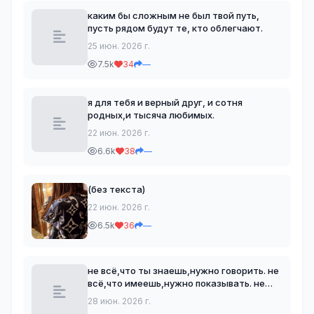
каким бы сложным не был твой путь,
пусть рядом будут те, кто облегчают.
25 июн. 2026 г.
7.5k
34
—
я для тебя и верный друг, и сотня
родных,и тысяча любимых.
22 июн. 2026 г.
6.6k
38
—
(без текста)
22 июн. 2026 г.
6.5k
36
—
не всё,что ты знаешь,нужно говорить. не
всё,что имеешь,нужно показывать. не
всегда друзей своих нужно хвалить и не
28 июн. 2026 г.
всегда врагов нужно наказывать.