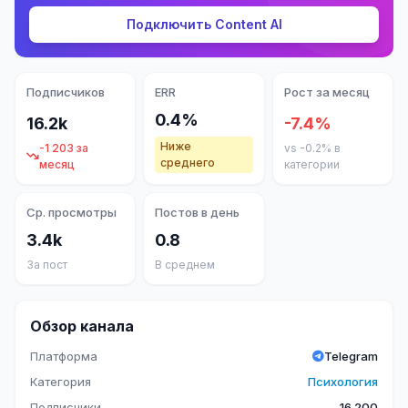
Подключить Content AI
Подписчиков
ERR
Рост за месяц
0.4%
16.2k
-7.4%
Ниже
-1 203 за
vs -0.2% в
среднего
месяц
категории
Ср. просмотры
Постов в день
3.4k
0.8
За пост
В среднем
Обзор канала
Платформа
Telegram
Категория
Психология
Подписчики
16 200