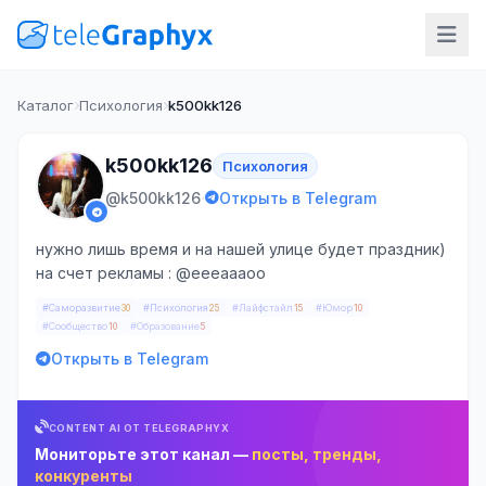
Каталог
Психология
k500kk126
k500kk126
Психология
·
@k500kk126
Открыть в Telegram
нужно лишь время и на нашей улице будет праздник)
на счет рекламы : @eeeaaaoo
#Саморазвитие
#Психология
#Лайфстайл
#Юмор
30
25
15
10
#Сообщество
#Образование
10
5
Открыть в Telegram
CONTENT AI ОТ TELEGRAPHYX
Мониторьте этот канал —
посты, тренды,
конкуренты