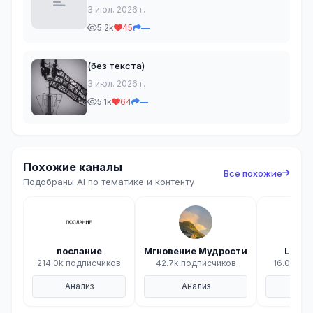
3 июл. 2026 г.
5.2k
45
—
(без текста)
3 июл. 2026 г.
5.1k
64
—
Похожие каналы
Все похожие
Подобраны AI по тематике и контенту
послание
Мгновение Мудрости
Light 
214.0k подписчиков
42.7k подписчиков
16.0k по
Анализ
Анализ
Ана