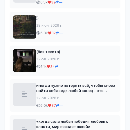
6.5k
32
—
))
28 июн. 2026 г.
6.3k
32
—
(без текста)
1 июл. 2026 г.
6.1k
34
—
иногда нужно потерять всё, чтобы снова
найти себя ведь любой конец - это
начало чего-то нового
1 июл. 2026 г.
6.0k
37
—
«когда сила любви победит любовь к
власти, мир познает покой»