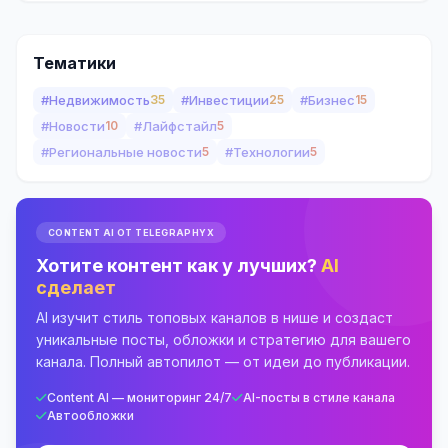
Тематики
#Недвижимость
35
#Инвестиции
25
#Бизнес
15
#Новости
10
#Лайфстайл
5
#Региональные новости
5
#Технологии
5
CONTENT AI ОТ TELEGRAPHYX
Хотите контент как у лучших?
AI
сделает
AI изучит стиль топовых каналов в нише и создаст
уникальные посты, обложки и стратегию для вашего
канала. Полный автопилот — от идеи до публикации.
Content AI — мониторинг 24/7
AI-посты в стиле канала
Автообложки