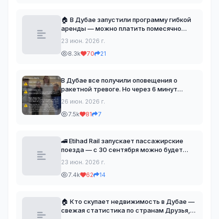
50 градусам, с д
🏠 В Дубае запустили программу гибкой
аренды — можно платить помесячно
Друзья, для тех, кто давно мечтал
23 июн. 2026 г.
избавиться от необходимости
8.3k
70
21
выкладывать годовую аренду одним-
четырьмя чеками — появился интере
В Дубае все получили оповещения о
ракетной тревоге. Но через 6 минут
оказалось, что это была ошибка. Притча
26 июн. 2026 г.
про козу просто😁 Но пусть лучше так!
7.5k
81
7
🚄 Etihad Rail запускает пассажирские
поезда — с 30 сентября можно будет
доехать из Абу-Даби в Фуджейру Друзья,
23 июн. 2026 г.
те, кто давно следит за развитием
7.4k
62
14
железнодорожного сообщения в ОАЭ,
наконец дождались к
🏠 Кто скупает недвижимость в Дубае —
свежая статистика по странам Друзья,