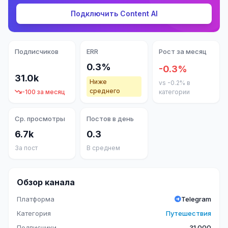
Подключить Content AI
Подписчиков
ERR
Рост за месяц
0.3%
-0.3%
31.0k
Ниже
vs -0.2% в
среднего
-100 за месяц
категории
Ср. просмотры
Постов в день
6.7k
0.3
За пост
В среднем
Обзор канала
Платформа
Telegram
Категория
Путешествия
Подписчики
31 000