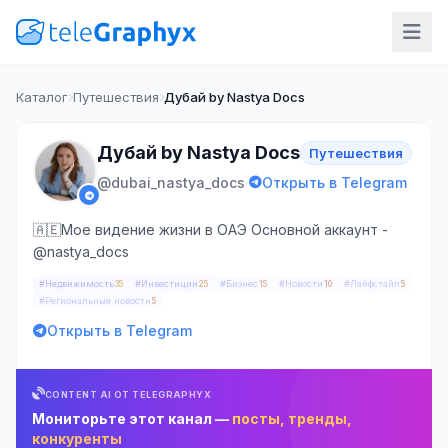
Каталог
Путешествия
Дубай by Nastya Docs
Дубай by Nastya Docs
Путешествия
·
@dubai_nastya_docs
Открыть в Telegram
🇦🇪Мое видение жизни в ОАЭ Основной аккаунт -
@nastya_docs
#Недвижимость
#Инвестиции
#Бизнес
#Новости
#Лайфстайл
35
25
15
10
5
#Региональные новости
5
Открыть в Telegram
CONTENT AI ОТ TELEGRAPHYX
Мониторьте этот канал —
посты, тренды,
конкуренты