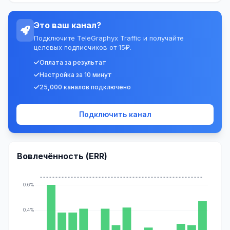
Это ваш канал?
Подключите TeleGraphyx Traffic и получайте
целевых подписчиков от 15₽.
Оплата за результат
Настройка за 10 минут
25,000 каналов подключено
Подключить канал
Вовлечённость (ERR)
0.6%
0.4%