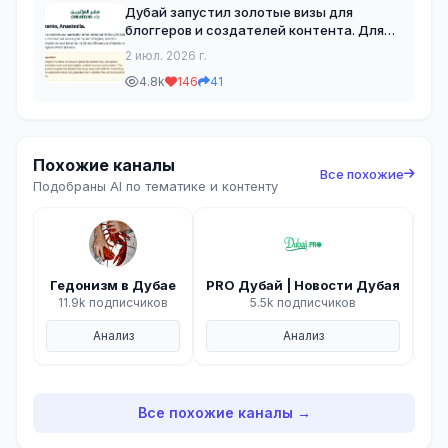
Дубай запустил золотые визы для
блоггеров и создателей контента. Для
заявки нужно рассказать о себе,
2 июл. 2026 г.
приложить соц сети, банковскую выписку
4.8k
146
41
за 6 месяцев и ID, если уже живете в
Дубае. Но подаваться
Похожие каналы
Все похожие
Подобраны AI по тематике и контенту
Гедонизм в Дубае
PRO Дубай | Новости Дубая
Mik
11.9k подписчиков
5.5k подписчиков
Анализ
Анализ
Все похожие каналы →