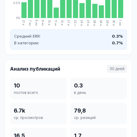
0.2%
0%
21 апр.
7 июн.
8 июн.
9 июн.
10 июн.
11 июн.
15 июн.
21 июн.
22 июн.
24 июн.
25 июн.
26 июн.
28 июн.
29 июн.
30 июн.
1 июл.
Средний ERR:
0.3%
В категории:
0.7%
Анализ публикаций
30 дней
10
0.3
постов всего
в день
6.7k
79,8
ср. просмотров
ср. реакций
16,5
1,7