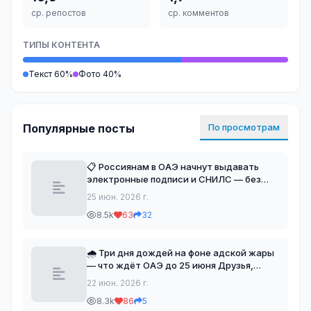
ср. репостов
ср. комментов
ТИПЫ КОНТЕНТА
Текст 60%
Фото 40%
Популярные посты
По просмотрам
📋 Россиянам в ОАЭ начнут выдавать
электронные подписи и СНИЛС — без
поездки на родину Друзья, для тех, кто
25 июн. 2026 г.
давно ждал возможности оформить
8.5k
63
32
документы без перелёта в Россию, есть
хорошие новости. Что
🌧 Три дня дождей на фоне адской жары
— что ждёт ОАЭ до 25 июня Друзья,
погода в Эмиратах решила устроить нам
22 июн. 2026 г.
настоящие американские горки. С одной
8.3k
86
5
стороны — термометры подбираются к