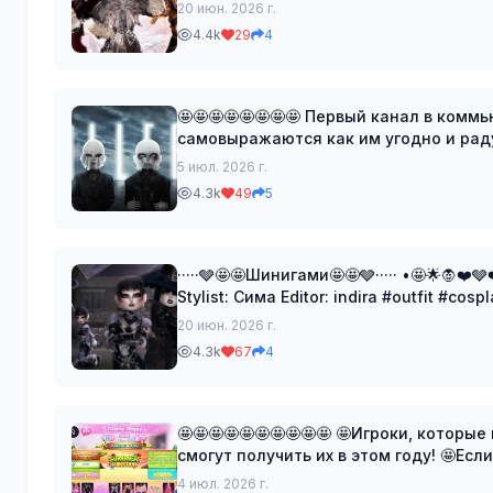
20 июн. 2026 г.
4.4k
29
4
🤩🤩🤩🤩🤩🤩🤩🤩 Первый канал в комм
самовыражаются как им угодно и радуют в
5 июл. 2026 г.
4.3k
49
5
·····🩶🤩🤩Шинигами🤩🤩🩶····· •🤩🌟🧛❤️🩶❤️🩶❤
Stylist: Сима Editor: indira #outfit #cos
20 июн. 2026 г.
4.3k
67
4
🤩🤩🤩🤩🤩🤩🤩🤩🤩🤩 🤩Игроки, котор
смогут получить их в этом году! 🤩Если у вас уже есть эти вещи у вас будет 30
стандартных уровней. #review
4 июл. 2026 г.