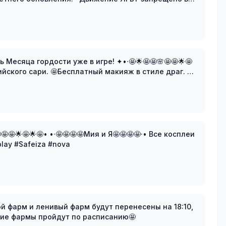
рдости уже в игре! ✦•·🤩🌟🤩🤩🌸🤩🤩🌟🤩
акияж в стиле драг. 🤩
🌟🤩🌟🤩• •·🤩🤩🤩🤩Мия и Я🤩🤩🤩🤩·• Все косплеи
splay #Safeiza #nova
ой фарм и ленивый фарм будут перенесены на 18:10,
ие фармы пройдут по расписанию🤩