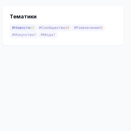
Тематики
#Новости
#Сообщество
#Развлечения
53
20
13
#Искусство
#Мода
7
7