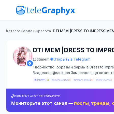
Каталог
Мода и красота
DTI MEM |DRESS TO IMPRESS ME
DTI MEM |DRESS TO IMPR
·
@dtimem
Открыть в Telegram
Творчество, образы и фармы в Dress to Impr
Владелец: @radit_ion Зам владельца по конт
#Новости
#Сообщество
#Развлечения
#Искусство
53
20
13
7
CONTENT AI ОТ TELEGRAPHYX
Мониторьте этот канал —
посты, тренды, 