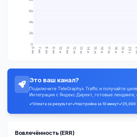
6k
4k
2k
0
6 июн.
7 июн.
8 июн.
9 июн.
10 июн.
11 июн.
12 июн.
13 июн.
14 июн.
15 июн.
16 июн.
17 июн.
18 июн.
19 июн.
20 июн.
21 
Это ваш канал?
Подключите TeleGraphyx Traffic и получайте цел
Интеграция с Яндекс.Директ, готовые лендинги,
Оплата за результат
Настройка за 10 минут
25,000
Вовлечённость (ERR)