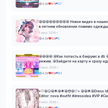
4.2k
97
37
🤩🤩🤩🤩🤩🤩🤩🤩🤩 Новое видео в наши
в летнем обновлении помимо одежды. ✦•
Посмотреть в TikTok 🌐 ✦
5 июл. 2026 г.
4.0k
32
2
🤩🤩🤩🤩 🤩Как попасть в бэкрумс в d
режим. 🤩Зайдите на карту и сразу ид
лестнице, поверните налево. 🤩
4 июл. 2026 г.
4.0k
83
83
•🤍🤩😜🤩🌟🤩🌟🤩😎🤩🤍• 🤩🤩🌟🤩Dress Idea🤩🌟
Editor: nova #outfit #dressidea #VIP #С
4 июл. 2026 г.
4.0k
61
1