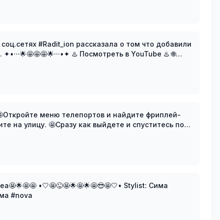
х соц.сетях #Radit_ion рассказала о том что добавили
···🌟🤩🤩🤩🌟···•✦ ♨️ Посмотреть в YouTube ♨️ 🌐
ti 🤩Откройте меню телепортов и найдите фриплей-
ите на улицу. 🤩Сразу как выйдете и спуститесь по
🤩🤩 •🤍🤩😜🤩🌟🤩🌟🤩😎🤩🤍• Stylist: Сима
има #nova