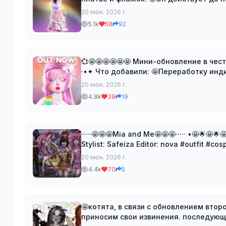
РФ. #code #review
20 июн. 2026 г.
5.1k
58
92
💞🤩🤩🤩🤩🤩🤩 Мини-обновление в честь Месяца го
·•✦ Что добавили: 🤩Переработку индийского сари. 🤩Бесплатный м
Новый код за который вы п
20 июн. 2026 г.
4.8k
38
19
·····🤩🤩🤩Mia and Me🤩🤩🤩····· •🤩🌟🤩🌟🤩🤩
Stylist: Safeiza Editor: nova #outfit #co
20 июн. 2026 г.
4.4k
70
5
🤩котята, в связи с обновлением втор
приносим свои извинения. последующ