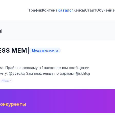
Трафик
Контент
Каталог
Кейсы
Старт
Обучение
M|
ESS MEM|
Мода и красота
ess. Прайс на рекламу в 1 закрепленом сообщении
енту: @yvecko Зам владельца по фармам: @skhfujr
#Мода
7
конкуренты