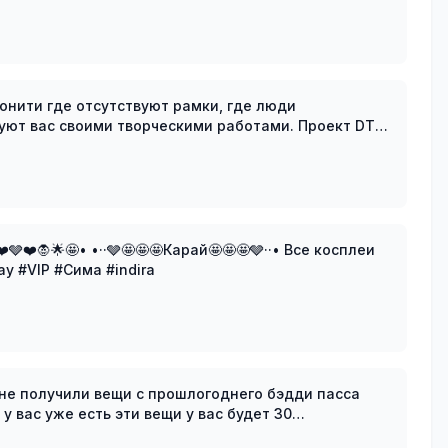
ьюнити где отсутствуют рамки, где люди
ас своими творческими работами. Проект DTI
GALLERY возобновляет свою деятельность! D
️🧛🌟🤩• •··🩶🤩🤩🤩Карай🤩🤩🤩🩶··• Все косплеи
play #VIP #Сима #indira
ые не получили вещи с прошлогоднего бэдди пасса