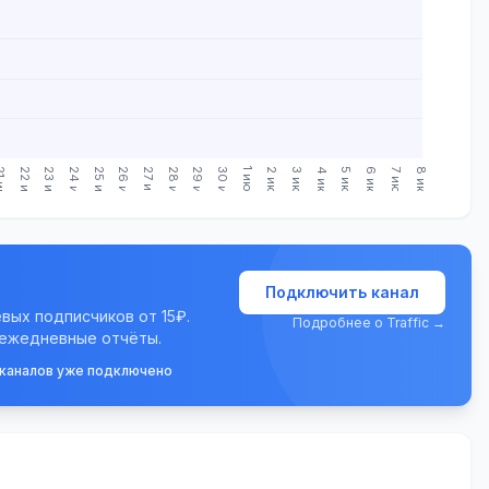
июн.
22 июн.
23 июн.
24 июн.
25 июн.
26 июн.
27 июн.
28 июн.
29 июн.
30 июн.
1 июл.
2 июл.
3 июл.
4 июл.
5 июл.
6 июл.
7 июл.
8 июл.
Подключить канал
евых подписчиков от 15₽.
Подробнее о Traffic →
 ежедневные отчёты.
 каналов уже подключено