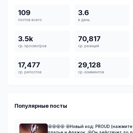
109
3.6
постов всего
в день
3.5k
70,817
ср. просмотров
ср. реакций
17,477
29,128
ср. репостов
ср. комментов
Популярные посты
🤩🤩🤩🤩 🤩Новый код: PROUD (нажмите 
платье и флажок. 🤩Он действует до летнего обновления