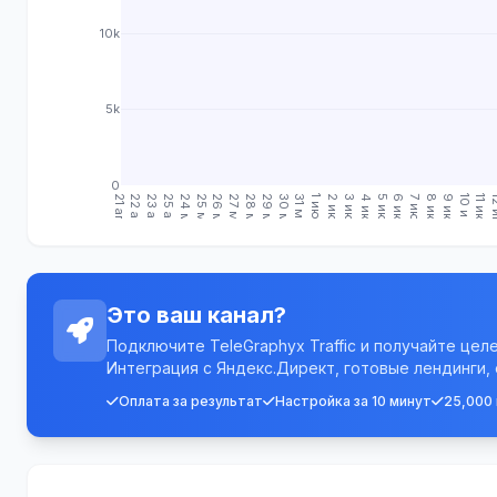
10k
5k
0
21 апр.
22 апр.
23 апр.
25 апр.
24 мая
25 мая
26 мая
27 мая
28 мая
29 мая
30 мая
31 мая
1 июн.
2 июн.
3 июн.
4 июн.
5 июн.
6 июн.
7 июн.
8 июн.
9 июн.
10 июн.
11 июн.
12 
Это ваш канал?
Подключите TeleGraphyx Traffic и получайте цел
Интеграция с Яндекс.Директ, готовые лендинги,
Оплата за результат
Настройка за 10 минут
25,000