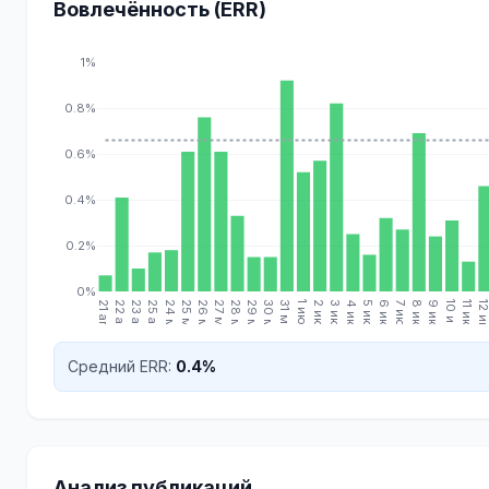
Вовлечённость (ERR)
1%
0.8%
0.6%
0.4%
0.2%
0%
21 апр.
22 апр.
23 апр.
25 апр.
24 мая
25 мая
26 мая
27 мая
28 мая
29 мая
30 мая
31 мая
1 июн.
2 июн.
3 июн.
4 июн.
5 июн.
6 июн.
7 июн.
8 июн.
9 июн.
10 июн.
11 июн.
12 июн
Средний ERR:
0.4%
Анализ публикаций