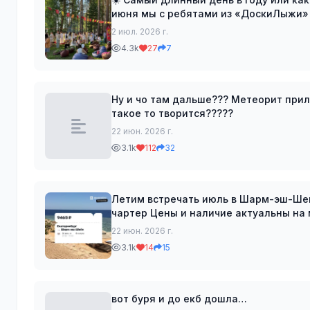
июня мы с ребятами из «ДоскиЛыжи» 
солнцестояния. В этот июньский день
2 июл. 2026 г.
4.3k
27
7
Ну и чо там дальше??? Метеорит прилетит??
такое то творится?????
22 июн. 2026 г.
3.1k
112
32
Летим встречать июль в Шарм-эш-Шейх 🔥 ✈️ 2 июля — 9 465 ₽ ❗️Внимание, в б
чартер Цены и наличие актуальны на момент публикации. Вы всегда можете посмотреть
нужные билеты на сайте aviasal
22 июн. 2026 г.
3.1k
14
15
вот буря и до екб дошла…