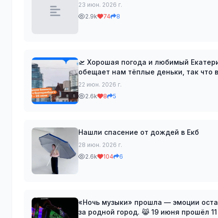
23 июн. 2026 г.
2.9k
74
8
🛫 Хорошая погода и любимый Екатеринбу
обещает нам тёплые деньки, так что в
Понедельник: 📌 Презентация альбома
22 июн. 2026 г.
2.6k
8
5
Нашли спасение от дождей в Екб
28 июн. 2026 г.
2.6k
104
6
«Ночь музыки» прошла — эмоции остались ❤️ Или как найти ещё один пово
за родной город. 😹 19 июня прошёл 11 фестиваль Ural Music Night, который впервые за два