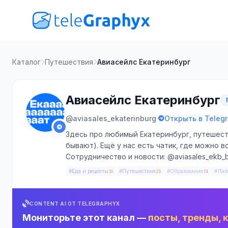
Каталог
Путешествия
Авиасейлс Екатеринбург
Авиасейлс Екатеринбург
·
@aviasales_ekaterinburg
Открыть в Teleg
Здесь про любимый Екатеринбург, путешест
бывают). Ещё у нас есть чатик, где можно вс
Сотрудничество и новости: @aviasales_ekb_bot
#Еда и рецепты
#Путешествия
#Образование
#Лай
36
29
14
CONTENT AI ОТ TELEGRAPHYX
Мониторьте этот канал —
посты, тренды, 