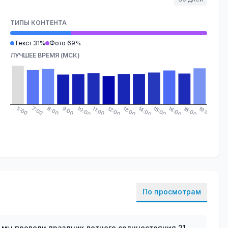
ТИПЫ КОНТЕНТА
Текст 31%
Фото 69%
ЛУЧШЕЕ ВРЕМЯ (МСК)
5:00
7:00
8:00
9:00
10:00
11:00
12:00
13:00
14:00
15:00
16:00
18:00
19:00
По просмотрам
 мы провели праздник летнего солнцестояния 21