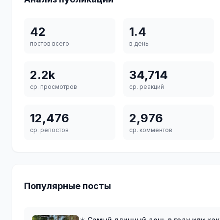
42
1.4
постов всего
в день
2.2k
34,714
ср. просмотров
ср. реакций
12,476
2,976
ср. репостов
ср. комментов
Популярные посты
☀️ Самый длинный день в году или как