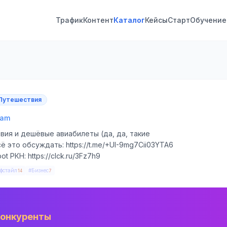
Трафик
Контент
Каталог
Кейсы
Старт
Обучение
Путешествия
ram
вия и дешёвые авиабилеты (да, да, такие
ё это обсуждать: https://t.me/+UI-9mg7Cii03YTA6
 РКН: https://clck.ru/3Fz7h9
фстайл
#Бизнес
14
7
конкуренты