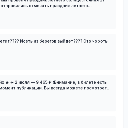
отправились отмечать праздник летнего
 солнце по
?? Исеть из берегов выйдет???? Это чо хоть
илете есть