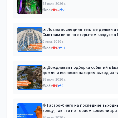
года сопровождался хороше
23 июн. 2026 г.
2.5k
42
7
🛫 Ловим последние тёплые деньки и готовимс
Смотрим кино на открытом воздухе в Парке Маяковского
Cooper Bar Вторник: 📌 Хатха-йога
6 июл. 2026 г.
2.5k
17
11
🛫 Дождливая подборка событий в Екатеринбурге Ну льёт и льёт! М
дождя и всячески находим выход из т
дела. А то лето проходит... Лов
29 июн. 2026 г.
2.5k
11
9
🍓 Гастро-бинго на последние выходные июня Что? Да! Первый месяц 
концу, так что не теряем времени зря
сидеть на верандах и наслаждаться э
26 июн. 2026 г.