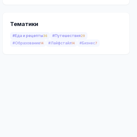
Тематики
#Еда и рецепты
#Путешествия
36
29
#Образование
#Лайфстайл
#Бизнес
14
14
7