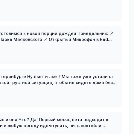
я к новой порции дождей Понедельник: 📌
 📌 Открытый Микрофон в Red
ы тоже уже устали от
акой грустной ситуации, чтобы не сидеть дома без
лета подходит к
 и в любую погоду идём гулять, пить коктейли,
т