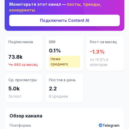
Мониторьте этот канал —
посты, тренды,
конкуренты
Подключить Content AI
Подписчиков
ERR
Рост за месяц
0.1%
-1.3%
73.8k
Ниже
vs +0.5% в
среднего
-985 за месяц
категории
Ср. просмотры
Постов в день
5.0k
2.2
За пост
В среднем
Обзор канала
Платформа
Telegram