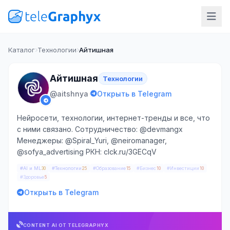
Каталог
Технологии
Айтишная
Айтишная
Технологии
·
@aitshnya
Открыть в Telegram
Нейросети, технологии, интернет-тренды и все, что
с ними связано. Сотрудничество: @devmangx
Менеджеры: @Spiral_Yuri, @neiromanager,
@sofya_advertising РКН: clck.ru/3GECqV
#AI и ML
#Технологии
#Образование
#Бизнес
#Инвестиции
30
25
15
10
10
#Здоровье
5
Открыть в Telegram
CONTENT AI ОТ TELEGRAPHYX