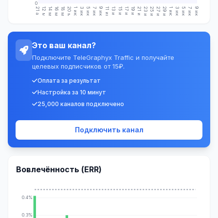
0
21 апр.
12 мая
14 мая
16 мая
18 мая
20 мая
1 июн.
3 июн.
5 июн.
7 июн.
9 июн.
11 июн.
13 июн.
15 июн.
17 июн.
19 июн.
21 июн.
23 июн.
25 июн.
27 июн.
29 июн.
1 июл.
3 июл.
5 июл.
7 июл.
9 июл.
Это ваш канал?
Подключите TeleGraphyx Traffic и получайте
целевых подписчиков от 15₽.
Оплата за результат
Настройка за 10 минут
25,000 каналов подключено
Подключить канал
Вовлечённость (ERR)
0.4%
0.3%