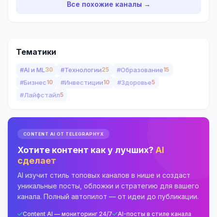
Все похожие каналы →
Тематики
#AI и ML
30
#Технологии
25
#Образование
15
#Бизнес
10
#Инвестиции
10
#Здоровье
5
#Лайфстайл
5
CONTENT AI ОТ TELEGRAPHYX
Хотите контент как у лучших?
AI
сделает
AI изучит стиль топовых каналов в нише и создаст
уникальные посты, обложки и стратегию для вашего
канала. Полный автопилот — от идеи до публикации.
Content AI — мониторинг 24/7
AI-посты в стиле канала