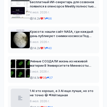
Бесплатный ИИ-секретарь для созвонов
появился в опенсорсе Meetily полностью
работает локально: записывает встречи,
4 июл. 2026 г.
расшифровывает речь, различает
14.2k
7
66
участников и готовит краткое саммари
без использовани
Красота: нашли сайт NASA, где каждый
день публикуют снимки космоса Под
каждой фотографией небольшое
6 июл. 2026 г.
объяснение простым языком, чтобы
14.2k
7
40
понять, что изображено и почему это
интересно. Если не знаете, чт
Учёные СОЗДАЛИ жизнь из неживой
материи В Университете Миннесоты
создали SpudCell — синтетическую
5 июл. 2026 г.
клетку из неживых компонентов. Умеет
14.1k
38
27
выполнять ключевые функции живой
клетки: поглощать питательные
1 AI это хорошо, а 3 AI еще лучше, но это
не точно 😂 📢Айтишная
6 июл. 2026 г.