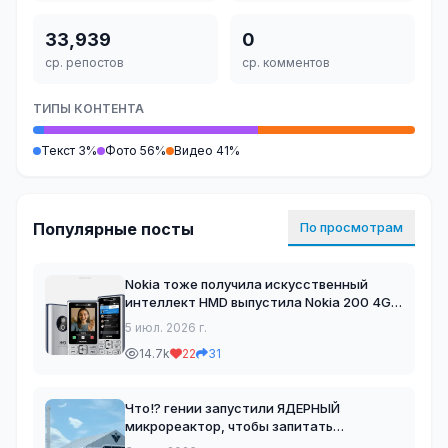
33,939
0
ср. репостов
ср. комментов
ТИПЫ КОНТЕНТА
Текст 3%
Фото 56%
Видео 41%
Популярные посты
По просмотрам
Nokia тоже получила искусственный
интеллект HMD выпустила Nokia 200 4G
кнопочник с голосовым ИИ-помощником,
5 июл. 2026 г.
видеозвонками и фронтальной камерой.
14.7k
22
31
Ассистент умеет выполнять базовые
команды, отвечать н
Что!? гении запустили ЯДЕРНЫЙ
микрореактор, чтобы запитать
видеокарту Компания Valar Atomics