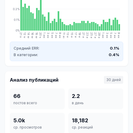
0.2%
0.1%
0%
21 апр.
12 мая
14 мая
16 мая
18 мая
20 мая
1 июн.
3 июн.
5 июн.
7 июн.
9 июн.
11 июн.
13 июн.
15 июн.
17 июн.
19 июн.
21 июн.
23 июн.
25 июн.
27 июн.
29 июн.
1 июл.
3 июл.
5 июл.
7 июл.
9 июл.
Средний ERR:
0.1%
В категории:
0.4%
Анализ публикаций
30 дней
66
2.2
постов всего
в день
5.0k
18,182
ср. просмотров
ср. реакций