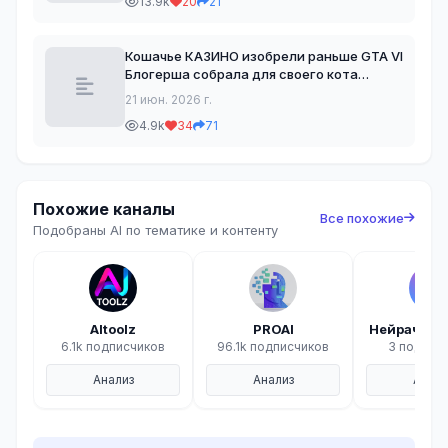
13.9k
20
21
Кошачье КАЗИНО изобрели раньше GTA VI
Блогерша собрала для своего кота
настоящие игровые автоматы: пушистый
21 июн. 2026 г.
целыми днями крутит слоты, чтобы
4.9k
34
71
заработать немного корма 😪 Каждая
удачная «ставка» прино
Похожие каналы
Все похожие
Подобраны AI по тематике и контенту
AItoolz
PROAI
Нейрач • IT,
6.1k подписчиков
96.1k подписчиков
3 подпис
Анализ
Анализ
Анали