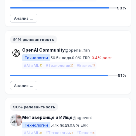
93%
Анализ →
91% релевантность
OpenAI Community
@openai_fan
Технологии
50.5k подп.
0.0% ERR
-0.4% рост
#AI и ML
#Технологии
#Бизнес
40
25
15
91%
Анализ →
90% релевантность
Метаверсище и ИИще
@cgevent
Технологии
51.1k подп.
0.8% ERR
#AI и ML
#Технологии
#Бизнес
35
25
15