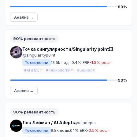
90%
Анализ →
90% релевантность
Точка сингулярности/Singularity point💥
@singularityp0int
Технологии
13.5k подп.
0.4% ERR
-1.5% рост
#AI и ML
#Технологии
#Бизнес
35
25
15
90%
Анализ →
90% релевантность
Лев Лейман / AI Adepts
@aiadepts
Технологии
9.8k подп.
0.1% ERR
-0.5% рост