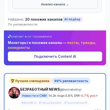
Анализ канала →
Найдено:
20 похожих каналов
AI-подбор
По релевантности
CONTENT AI ОТ TELEGRAPHYX
Мониторьте похожие каналы —
посты, тренды,
конкуренты
Подключить Content AI
🏆 Лучшее совпадение
98% релевантность
БЕЗРАБОТНЫЙ NEWS
@bezrabotnyi
Новости и СМИ
14.2k подп.
0.8% ERR
-0.7% рост
#AI и ML
#Технологии
#Геополитика
35
25
15