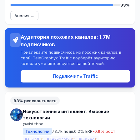
93%
Анализ →
Аудитория похожих каналов: 1.7M
подписчиков
Привлекайте подписчиков из похожих каналов в
свой. TeleGraphyx Traffic подберёт аудиторию,
которая уже интересуется вашей темой.
Подключить Traffic
93% релевантность
Искусственный интеллект. Высокие
технологии
@vistehno
Технологии
73.7k подп.
0.2% ERR
-0.9% рост
#AI и ML
#Технологии
#Бизнес
35
25
15