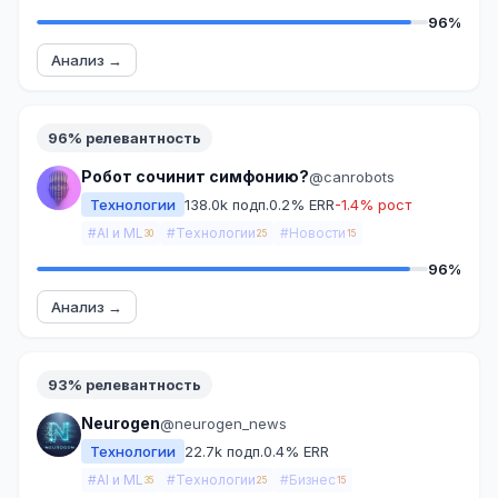
96%
Анализ →
96% релевантность
Робот сочинит симфонию?
@canrobots
Технологии
138.0k подп.
0.2% ERR
-1.4% рост
#AI и ML
#Технологии
#Новости
30
25
15
96%
Анализ →
93% релевантность
Neurogen
@neurogen_news
Технологии
22.7k подп.
0.4% ERR
#AI и ML
#Технологии
#Бизнес
35
25
15