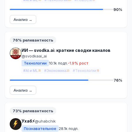
40
25
15
90%
Анализ →
76% релевантность
ИИ — svodka.ai: краткие сводки каналов
@svodkaai_ai
Технологии
10.1k подп.
-1.9% рост
#AI и ML
#Экономика
#Технологии
35
25
15
76%
Анализ →
73% релевантность
Ухаб⚡️
@uhabchik
Познавательное
28.1k подп.