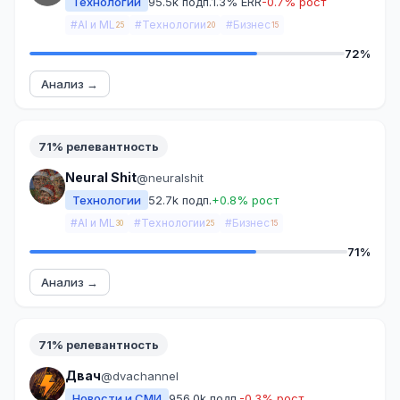
Технологии
95.5k подп.
1.3% ERR
-0.7% рост
#AI и ML
#Технологии
#Бизнес
25
20
15
72%
Анализ →
71% релевантность
Neural Shit
@neuralshit
Технологии
52.7k подп.
+0.8% рост
#AI и ML
#Технологии
#Бизнес
30
25
15
71%
Анализ →
71% релевантность
Двач
@dvachannel
Новости и СМИ
956.0k подп.
-0.3% рост