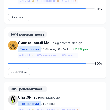
#AI и ML
#Технологии
#Бизнес
35
25
15
90%
Анализ →
90% релевантность
Силиконовый Мешок
@prompt_design
Технологии
64.4k подп.
0.4% ERR
+11.1% рост
#AI и ML
#Технологии
#Бизнес
35
25
15
90%
Анализ →
90% релевантность
ChatGPTrue
@chatgptrue
Технологии
21.2k подп.
#AI и ML
#Технологии
#Новости