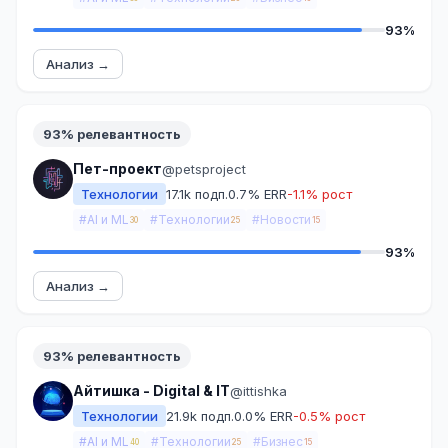
93%
Анализ →
93% релевантность
Пет-проект
@petsproject
Технологии
17.1k подп.
0.7% ERR
-1.1% рост
#AI и ML
#Технологии
#Новости
30
25
15
93%
Анализ →
93% релевантность
Айтишка - Digital & IT
@ittishka
Технологии
21.9k подп.
0.0% ERR
-0.5% рост
#AI и ML
#Технологии
#Бизнес
40
25
15