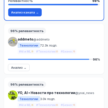
Релевантность
98%
Анализ канала →
96% релевантность
addmeto
@addmeto
Технологии
72.3k подп.
#AI и ML
#Технологии
#Бизнес
35
25
15
96%
Анализ →
96% релевантность
YO, AI • Новости про технологии
@yoai_news
Технологии
3.0k подп.
#AI и ML
#Технологии
#Бизнес
35
25
15