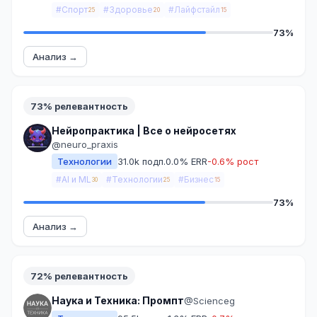
#Спорт
#Здоровье
#Лайфстайл
25
20
15
73%
Анализ →
73% релевантность
Нейропрактика | Все о нейросетях
@neuro_praxis
Технологии
31.0k подп.
0.0% ERR
-0.6% рост
#AI и ML
#Технологии
#Бизнес
30
25
15
73%
Анализ →
72% релевантность
Наука и Техника: Промпт
@Scienceg