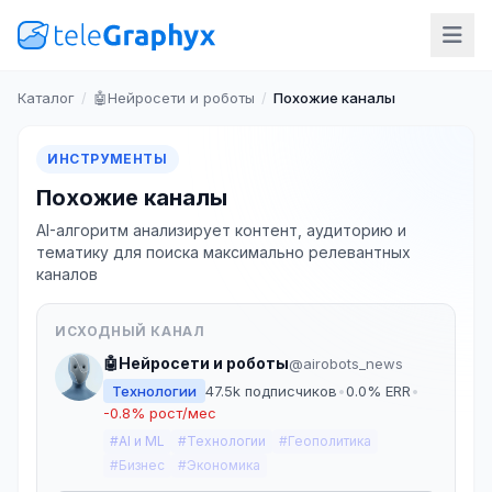
Каталог
/
🤖Нейросети и роботы
/
Похожие каналы
ИНСТРУМЕНТЫ
Похожие каналы
AI-алгоритм анализирует контент, аудиторию и
тематику для поиска максимально релевантных
каналов
ИСХОДНЫЙ КАНАЛ
🤖Нейросети и роботы
@airobots_news
Технологии
47.5k подписчиков
•
0.0% ERR
•
-0.8% рост/мес
#AI и ML
#Технологии
#Геополитика
#Бизнес
#Экономика