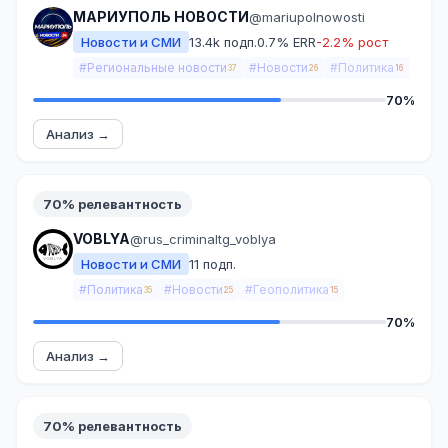
МАРИУПОЛЬ НОВОСТИ
@mariupolnowosti
Новости и СМИ
13.4k подп.
0.7% ERR
-2.2% рост
#Региональные новости
#Новости
#Политика
37
26
16
70%
Анализ →
70% релевантность
VOBLYA
@rus_criminaltg_voblya
Новости и СМИ
11 подп.
#Политика
#Новости
#Геополитика
35
25
15
70%
Анализ →
70% релевантность