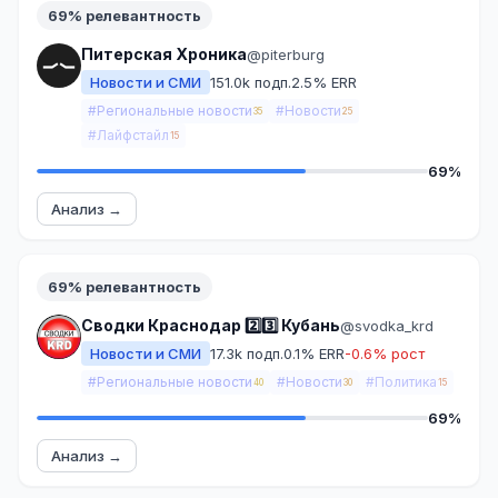
69% релевантность
Питерская Хроника
@piterburg
Новости и СМИ
151.0k подп.
2.5% ERR
#Региональные новости
#Новости
35
25
#Лайфстайл
15
69%
Анализ →
69% релевантность
Сводки Краснодар 2️⃣3️⃣ Кубань
@svodka_krd
Новости и СМИ
17.3k подп.
0.1% ERR
-0.6% рост
#Региональные новости
#Новости
#Политика
40
30
15
69%
Анализ →