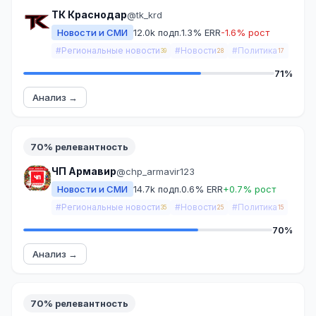
ТК Краснодар
@tk_krd
Новости и СМИ
12.0k подп.
1.3% ERR
-1.6% рост
#Региональные новости
#Новости
#Политика
39
28
17
71%
Анализ →
70% релевантность
ЧП Армавир
@chp_armavir123
Новости и СМИ
14.7k подп.
0.6% ERR
+0.7% рост
#Региональные новости
#Новости
#Политика
35
25
15
70%
Анализ →
70% релевантность