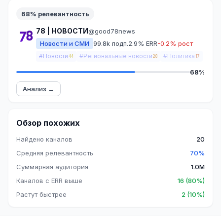
68% релевантность
78 | НОВОСТИ
@good78news
Новости и СМИ
99.8k подп.
2.9% ERR
-0.2% рост
#Новости
#Региональные новости
#Политика
44
28
17
68%
Анализ →
Обзор похожих
Найдено каналов
20
Средняя релевантность
70%
Суммарная аудитория
1.0M
Каналов с ERR выше
16 (80%)
Растут быстрее
2 (10%)