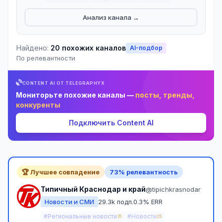
Анализ канала →
Найдено:
20 похожих каналов
AI-подбор
По релевантности
CONTENT AI ОТ TELEGRAPHYX
Мониторьте похожие каналы —
посты, тренды,
конкуренты
Подключить Content AI
🏆 Лучшее совпадение
73% релевантность
Типичный Краснодар и край
@tipichkrasnodar
Новости и СМИ
29.3k подп.
0.3% ERR
#Региональные новости
#Новости
35
25