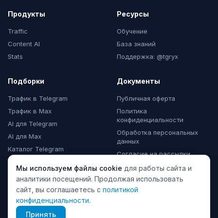
Продукты
Ресурсы
Traffic
Обучение
Content AI
База знаний
Stats
Поддержка: @tgryx
Подборки
Документы
Трафик в Telegram
Публичная оферта
Трафик в Max
Политика
конфиденциальности
AI для Telegram
Обработка персональных
AI для Max
данных
Каталог Telegram
Согласие на рассылки
Каталог Max
Мы используем файлы cookie
для работы сайта и
Комментарии Max
аналитики посещений. Продолжая использовать
сайт, вы соглашаетесь с
политикой
конфиденциальности
.
© 2024 TeleGraphyx. Все права защищены.
Принять