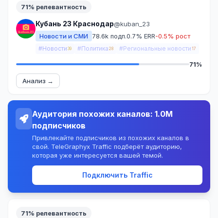
71% релевантность
Кубань 23 Краснодар
@kuban_23
Новости и СМИ
78.6k подп.
0.7% ERR
-0.5% рост
#Новости
#Политика
#Региональные новости
39
28
17
71%
Анализ →
Аудитория похожих каналов: 1.0M
подписчиков
Привлекайте подписчиков из похожих каналов в
свой. TeleGraphyx Traffic подберёт аудиторию,
которая уже интересуется вашей темой.
Подключить Traffic
71% релевантность