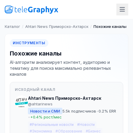
Каталог
/
Ahtari News Приморско-Ахтарск
/
Похожие каналы
ИНСТРУМЕНТЫ
Похожие каналы
AI-алгоритм анализирует контент, аудиторию и
тематику для поиска максимально релевантных
каналов
ИСХОДНЫЙ КАНАЛ
Ahtari News Приморско-Ахтарск
@ahtarinews
Новости и СМИ
5.5k подписчиков
•
0.2% ERR
•
+0.4% рост/мес
#Региональные новости
#Новости
#Экономика
#Образование
#Бизнес