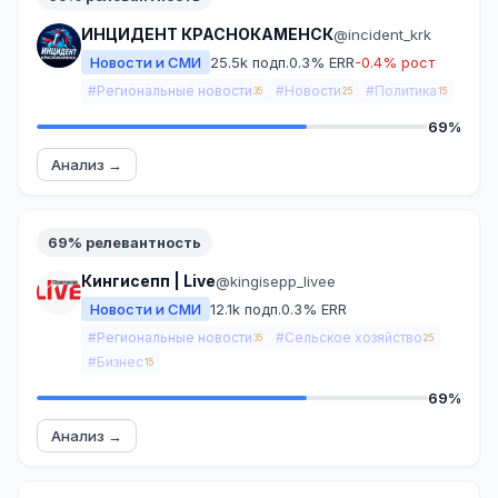
ИНЦИДЕНТ КРАСНОКАМЕНСК
@incident_krk
Новости и СМИ
25.5k подп.
0.3% ERR
-0.4% рост
#Региональные новости
#Новости
#Политика
35
25
15
69%
Анализ →
69% релевантность
Кингисепп | Live
@kingisepp_livee
Новости и СМИ
12.1k подп.
0.3% ERR
#Региональные новости
#Сельское хозяйство
35
25
#Бизнес
15
69%
Анализ →