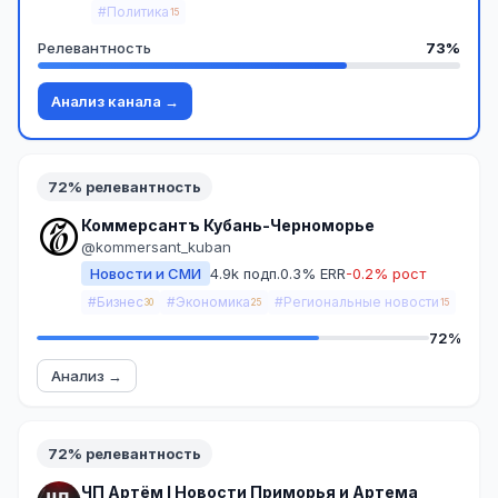
#Политика
15
Релевантность
73%
Анализ канала →
72% релевантность
Коммерсантъ Кубань-Черноморье
@kommersant_kuban
Новости и СМИ
4.9k подп.
0.3% ERR
-0.2% рост
#Бизнес
#Экономика
#Региональные новости
30
25
15
72%
Анализ →
72% релевантность
ЧП Артём l Новости Приморья и Артема