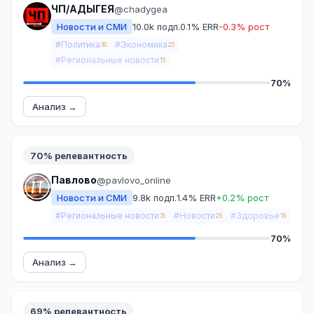
ЧП/АДЫГЕЯ
@chadygea
Новости и СМИ
10.0k подп.
0.1% ERR
-0.3% рост
#Политика
#Экономика
30
25
#Региональные новости
15
70%
Анализ →
70% релевантность
Павлово
@pavlovo_online
Новости и СМИ
9.8k подп.
1.4% ERR
+0.2% рост
#Региональные новости
#Новости
#Здоровье
35
25
15
70%
Анализ →
69% релевантность