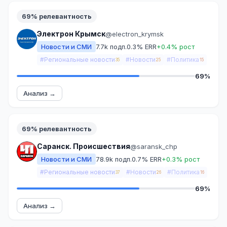
69% релевантность
Электрон Крымск
@electron_krymsk
Новости и СМИ
7.7k подп.
0.3% ERR
+0.4% рост
#Региональные новости
#Новости
#Политика
35
25
15
69%
Анализ →
69% релевантность
Саранск. Происшествия
@saransk_chp
Новости и СМИ
78.9k подп.
0.7% ERR
+0.3% рост
#Региональные новости
#Новости
#Политика
37
26
16
69%
Анализ →