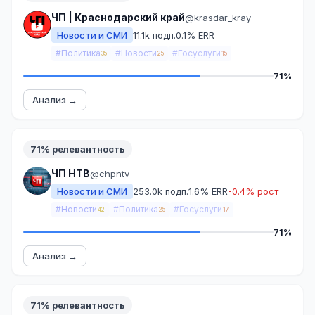
ЧП | Краснодарский край
@krasdar_kray
Новости и СМИ
11.1k подп.
0.1% ERR
#Политика
#Новости
#Госуслуги
35
25
15
71%
Анализ →
71% релевантность
ЧП НТВ
@chpntv
Новости и СМИ
253.0k подп.
1.6% ERR
-0.4% рост
#Новости
#Политика
#Госуслуги
42
25
17
71%
Анализ →
71% релевантность