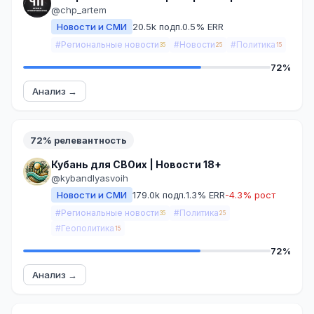
@chp_artem
Новости и СМИ
20.5k подп.
0.5% ERR
#Региональные новости
#Новости
#Политика
35
25
15
72%
Анализ →
72% релевантность
Кубань для СВОих | Новости 18+
@kybandlyasvoih
Новости и СМИ
179.0k подп.
1.3% ERR
-4.3% рост
#Региональные новости
#Политика
35
25
#Геополитика
15
72%
Анализ →