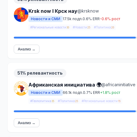
Krsk now I Крск нау
@krsknow
Новости и СМИ
17.5k подп.
0.6% ERR
-0.6% рост
#Региональные новости
#Новости
#Политика
30
25
20
Анализ →
51% релевантность
Африканская инициатива 🌍
@africaninitiative
Новости и СМИ
66.1k подп.
0.7% ERR
+1.8% рост
#Геополитика
#Политика
#Региональные новости
35
25
15
Анализ →