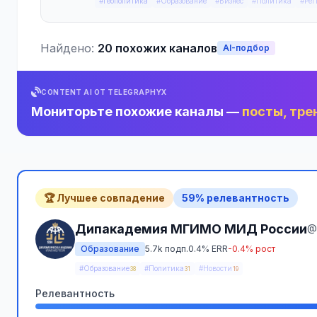
#Геополитика
#Образование
#Бизнес
#Политика
#Рег
Найдено:
20 похожих каналов
AI-подбор
CONTENT AI ОТ TELEGRAPHYX
Мониторьте похожие каналы —
посты, тре
🏆 Лучшее совпадение
59% релевантность
Дипакадемия МГИМО МИД России
@
Образование
5.7k подп.
0.4% ERR
-0.4% рост
#Образование
#Политика
#Новости
38
31
19
Релевантность