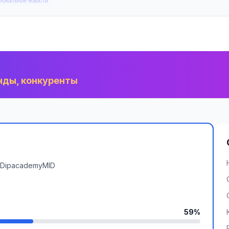
иональные новости
нды, конкуренты
DipacademyMID
59%