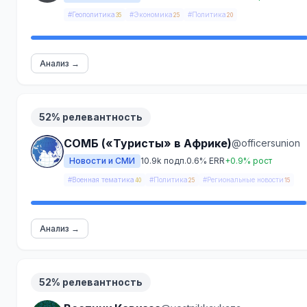
#Геополитика
#Экономика
#Политика
35
25
20
Анализ →
52% релевантность
СОМБ («Туристы» в Африке)
@officersunion
Новости и СМИ
10.9k подп.
0.6% ERR
+0.9% рост
#Военная тематика
#Политика
#Региональные новости
40
25
15
Анализ →
52% релевантность