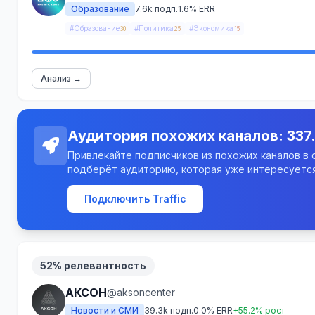
Образование
7.6k подп.
1.6% ERR
#Образование
#Политика
#Экономика
30
25
15
Анализ →
Аудитория похожих каналов: 337
Привлекайте подписчиков из похожих каналов в св
подберёт аудиторию, которая уже интересуется
Подключить Traffic
52% релевантность
АКСОН
@aksoncenter
Новости и СМИ
39.3k подп.
0.0% ERR
+55.2% рост