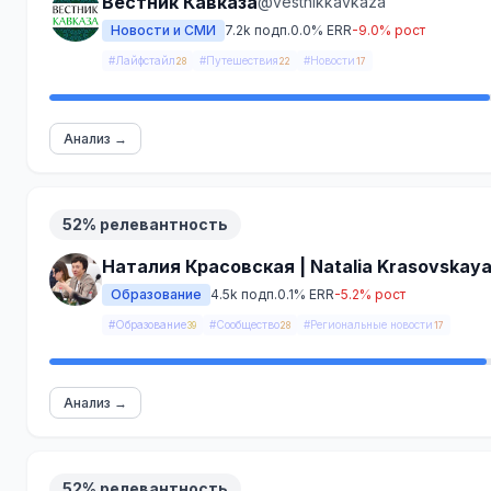
Вестник Кавказа
@vestnikkavkaza
Новости и СМИ
7.2k подп.
0.0% ERR
-9.0% рост
#Лайфстайл
#Путешествия
#Новости
28
22
17
Анализ →
52% релевантность
Наталия Красовская | Natalia Krasovskay
Образование
4.5k подп.
0.1% ERR
-5.2% рост
#Образование
#Сообщество
#Региональные новости
39
28
17
Анализ →
52% релевантность