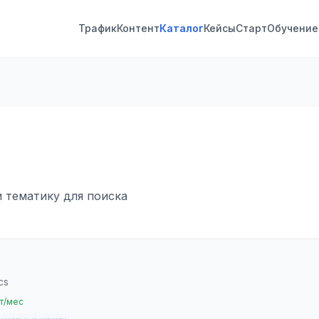
Трафик
Контент
Каталог
Кейсы
Старт
Обучение
и тематику для поиска
cs
т/мес