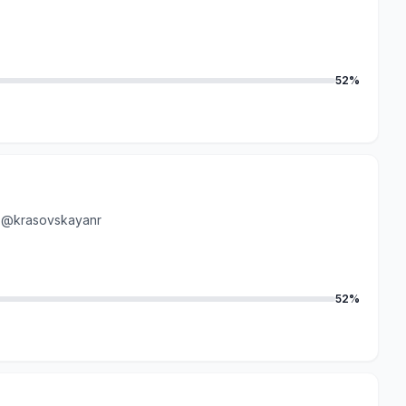
52%
a
@krasovskayanr
52%