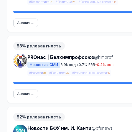
#Геополитика
#Политика
#Региональные новости
35
25
15
Анализ →
53% релевантность
PROнас | Белхимпрофсоюз
@himprof
Новости и СМИ
8.9k подп.
0.7% ERR
-0.4% рост
#Новости
#Политика
#Региональные новости
30
25
15
Анализ →
52% релевантность
Новости БФУ им. И. Канта
@bfunews