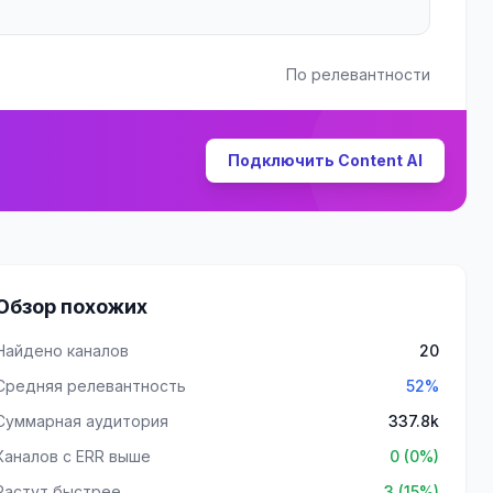
По релевантности
Подключить Content AI
Обзор похожих
Найдено каналов
20
Средняя релевантность
52%
Суммарная аудитория
337.8k
Каналов с ERR выше
0 (0%)
Растут быстрее
3 (15%)