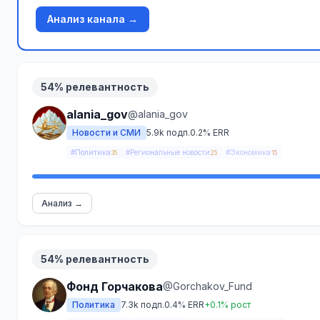
Анализ канала →
54% релевантность
alania_gov
@alania_gov
Новости и СМИ
5.9k подп.
0.2% ERR
#Политика
#Региональные новости
#Экономика
35
25
15
Анализ →
54% релевантность
Фонд Горчакова
@Gorchakov_Fund
Политика
7.3k подп.
0.4% ERR
+0.1% рост