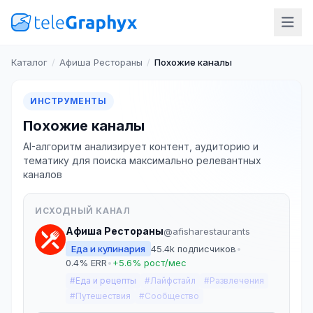
Каталог
/
Афиша Рестораны
/
Похожие каналы
ИНСТРУМЕНТЫ
Похожие каналы
AI-алгоритм анализирует контент, аудиторию и
тематику для поиска максимально релевантных
каналов
ИСХОДНЫЙ КАНАЛ
Афиша Рестораны
@afisharestaurants
Еда и кулинария
45.4k подписчиков
•
0.4% ERR
•
+5.6% рост/мес
#Еда и рецепты
#Лайфстайл
#Развлечения
#Путешествия
#Сообщество