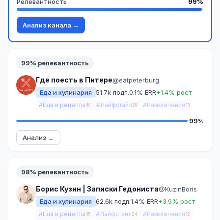
Релевантность
99%
Анализ канала →
99% релевантность
Где поесть в Питере
@eatpeterburg
Еда и кулинария
51.7k подп.
0.1% ERR
+1.4% рост
#Еда и рецепты
#Лайфстайл
#Развлечения
40
20
13
99%
Анализ →
98% релевантность
Борис Кузин | Записки Гедониста
@KuzinBoris
Еда и кулинария
62.6k подп.
1.4% ERR
+3.9% рост
#Еда и рецепты
#Лайфстайл
#Развлечения
35
24
12