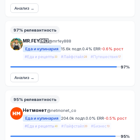
Анализ →
97% релевантность
MR.FEY🇨🇳
@mrfey888
Еда и кулинария
15.6k подп.
0.4% ERR
-0.6% рост
#Еда и рецепты
#Лайфстайл
#Путешествия
33
28
17
97%
Анализ →
95% релевантность
Нетмонет
@netmonet_co
Еда и кулинария
204.0k подп.
0.0% ERR
-0.5% рост
#Еда и рецепты
#Лайфстайл
#Бизнес
40
20
13
95%