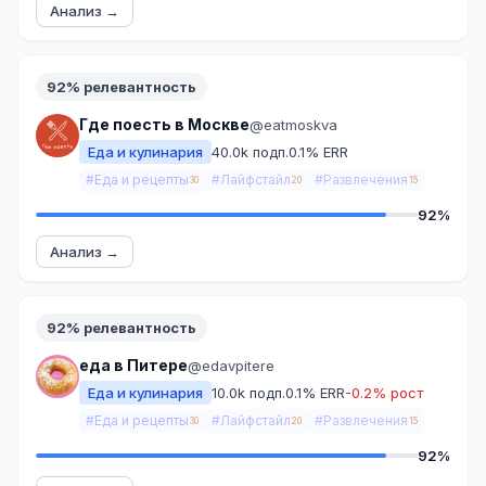
Анализ →
92% релевантность
Где поесть в Москве
@eatmoskva
Еда и кулинария
40.0k подп.
0.1% ERR
#Еда и рецепты
#Лайфстайл
#Развлечения
30
20
15
92%
Анализ →
92% релевантность
еда в Питере
@edavpitere
Еда и кулинария
10.0k подп.
0.1% ERR
-0.2% рост
#Еда и рецепты
#Лайфстайл
#Развлечения
30
20
15
92%