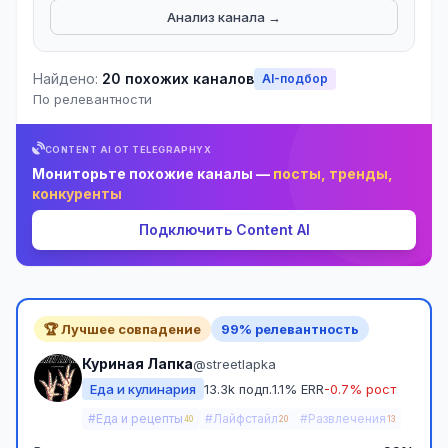
Анализ канала →
Найдено:
20 похожих каналов
AI-подбор
По релевантности
CONTENT AI ОТ TELEGRAPHYX
Мониторьте похожие каналы —
посты, тренды,
конкуренты
Подключить Content AI
🏆 Лучшее совпадение
99% релевантность
Куриная Лапка
@streetlapka
Еда и кулинария
13.3k подп.
1.1% ERR
-0.7% рост
#Еда и рецепты
#Лайфстайл
#Развлечения
40
20
13