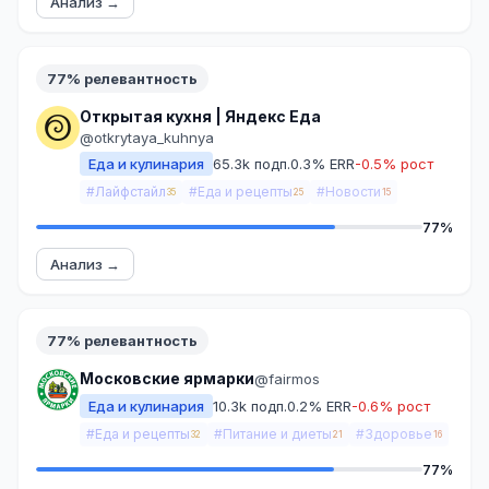
Анализ →
77% релевантность
Открытая кухня | Яндекс Еда
@otkrytaya_kuhnya
Еда и кулинария
65.3k подп.
0.3% ERR
-0.5% рост
#Лайфстайл
#Еда и рецепты
#Новости
35
25
15
77%
Анализ →
77% релевантность
Московские ярмарки
@fairmos
Еда и кулинария
10.3k подп.
0.2% ERR
-0.6% рост
#Еда и рецепты
#Питание и диеты
#Здоровье
32
21
16
77%