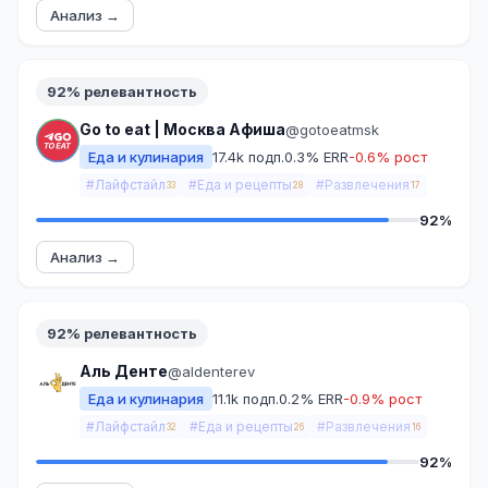
Анализ →
92% релевантность
Go to eat | Москва Афиша
@gotoeatmsk
Еда и кулинария
17.4k подп.
0.3% ERR
-0.6% рост
#Лайфстайл
#Еда и рецепты
#Развлечения
33
28
17
92%
Анализ →
92% релевантность
Аль Денте
@aldenterev
Еда и кулинария
11.1k подп.
0.2% ERR
-0.9% рост
#Лайфстайл
#Еда и рецепты
#Развлечения
32
26
16
92%