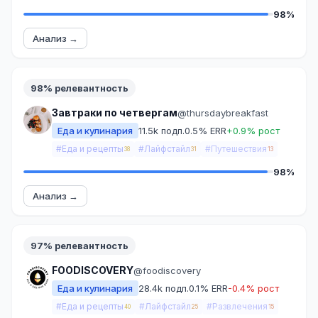
98%
Анализ →
98% релевантность
Завтраки по четвергам
@thursdaybreakfast
Еда и кулинария
11.5k подп.
0.5% ERR
+0.9% рост
#Еда и рецепты
#Лайфстайл
#Путешествия
38
31
13
98%
Анализ →
97% релевантность
FOODISCOVERY
@foodiscovery
Еда и кулинария
28.4k подп.
0.1% ERR
-0.4% рост
#Еда и рецепты
#Лайфстайл
#Развлечения
40
25
15