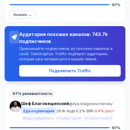
97%
Анализ →
Аудитория похожих каналов: 743.7k
подписчиков
Привлекайте подписчиков из похожих каналов в
свой. TeleGraphyx Traffic подберёт аудиторию,
которая уже интересуется вашей темой.
Подключить Traffic
97% релевантность
Шеф Благовещенский
@ilya_blagoveschensky
Еда и кулинария
26.1k подп.
0.2% ERR
-0.4% рост
#Еда и рецепты
#Лайфстайл
#Развлечения
40
25
15
97%