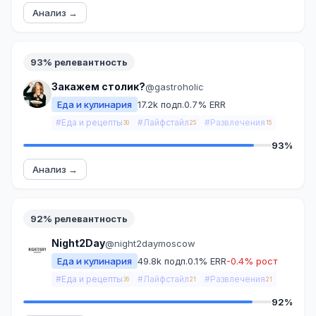
Анализ →
93% релевантность
Закажем столик?
@gastroholic
Еда и кулинария
17.2k подп.
0.7% ERR
#Еда и рецепты
#Лайфстайл
#Развлечения
30
25
15
93%
Анализ →
92% релевантность
Night2Day
@night2daymoscow
Еда и кулинария
49.8k подп.
0.1% ERR
-0.4% рост
#Еда и рецепты
#Лайфстайл
#Развлечения
36
21
21
92%