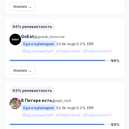
Анализ →
94% релевантность
GoEat
@goeat_moscow
Еда и кулинария
23.4k подп.
0.2% ERR
#Еда и рецепты
#Лайфстайл
#Развлечения
30
25
15
94%
Анализ →
93% релевантность
В Питере есть
@spb_rest
Еда и кулинария
52.3k подп.
0.2% ERR
#Еда и рецепты
#Лайфстайл
#Развлечения
30
20
15
93%