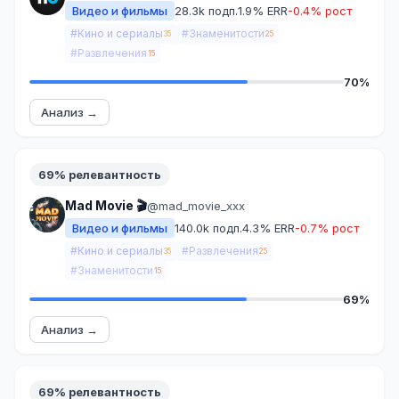
Видео и фильмы
28.3k подп.
1.9% ERR
-0.4% рост
#Кино и сериалы
#Знаменитости
35
25
#Развлечения
15
70%
Анализ →
69% релевантность
Mad Movie 🎬
@mad_movie_xxx
Видео и фильмы
140.0k подп.
4.3% ERR
-0.7% рост
#Кино и сериалы
#Развлечения
35
25
#Знаменитости
15
69%
Анализ →
69% релевантность