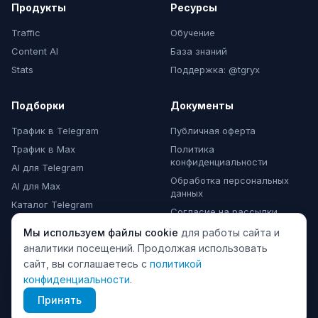
Продукты
Ресурсы
Traffic
Обучение
Content AI
База знаний
Stats
Поддержка: @tgryx
Подборки
Документы
Трафик в Telegram
Публичная оферта
Трафик в Max
Политика
конфиденциальности
AI для Telegram
Обработка персональных
AI для Max
данных
Каталог Telegram
Согласие на рассылки
Каталог Max
Мы используем файлы cookie
для работы сайта и
Комментарии Max
аналитики посещений. Продолжая использовать
сайт, вы соглашаетесь с
политикой
конфиденциальности
.
© 2024 TeleGraphyx. Все права защищены.
Принять
ИП Матвеева А.Ю., ИНН 510107251374