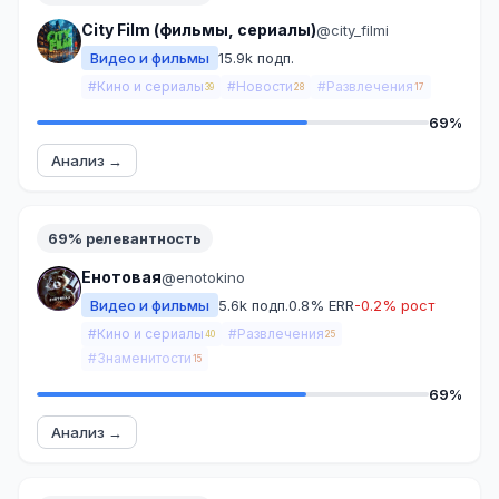
City Film (фильмы, сериалы)
@city_filmi
Видео и фильмы
15.9k подп.
#Кино и сериалы
#Новости
#Развлечения
39
28
17
69%
Анализ →
69% релевантность
Енотовая
@enotokino
Видео и фильмы
5.6k подп.
0.8% ERR
-0.2% рост
#Кино и сериалы
#Развлечения
40
25
#Знаменитости
15
69%
Анализ →