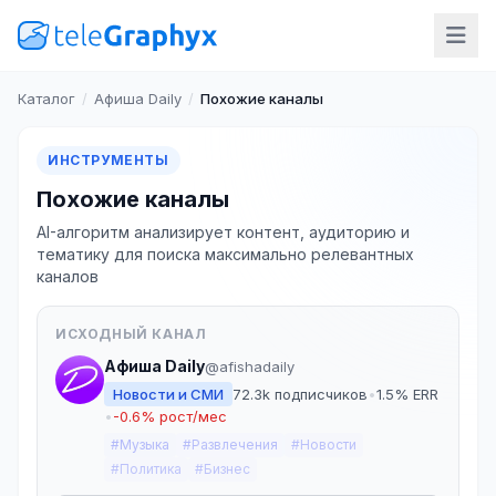
Каталог
/
Афиша Daily
/
Похожие каналы
ИНСТРУМЕНТЫ
Похожие каналы
AI-алгоритм анализирует контент, аудиторию и
тематику для поиска максимально релевантных
каналов
ИСХОДНЫЙ КАНАЛ
Афиша Daily
@afishadaily
Новости и СМИ
72.3k подписчиков
•
1.5% ERR
•
-0.6% рост/мес
#Музыка
#Развлечения
#Новости
#Политика
#Бизнес