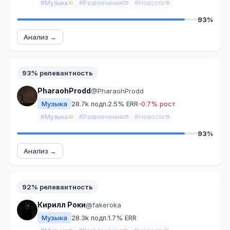
#Музыка
#Развлечения
#Новости
40
25
15
93%
Анализ →
93% релевантность
PharaohProdd
@PharaohProdd
Музыка
28.7k подп.
2.5% ERR
-0.7% рост
#Музыка
#Развлечения
#Новости
40
25
15
93%
Анализ →
92% релевантность
Кирилл Роки
@fakeroka
Музыка
28.3k подп.
1.7% ERR