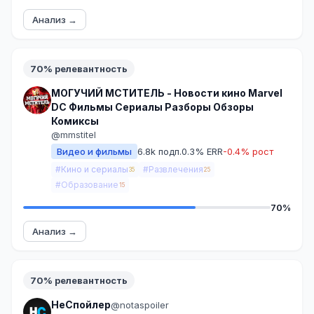
Анализ →
70% релевантность
МОГУЧИЙ МСТИТЕЛЬ - Новости кино Marvel
DC Фильмы Сериалы Разборы Обзоры
Комиксы
@mmstitel
Видео и фильмы
6.8k подп.
0.3% ERR
-0.4% рост
#Кино и сериалы
#Развлечения
35
25
#Образование
15
70%
Анализ →
70% релевантность
НеСпойлер
@notaspoiler