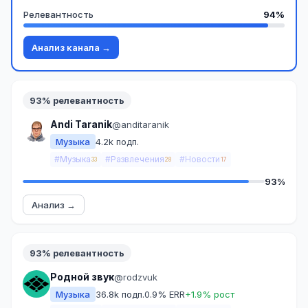
Релевантность
94%
Анализ канала →
93% релевантность
Andi Taranik
@anditaranik
Музыка
4.2k подп.
#Музыка
#Развлечения
#Новости
33
28
17
93%
Анализ →
93% релевантность
Родной звук
@rodzvuk
Музыка
36.8k подп.
0.9% ERR
+1.9% рост