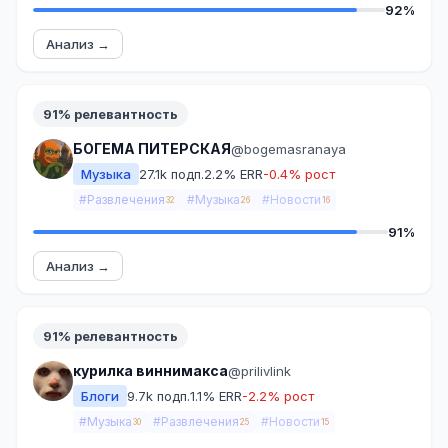
92%
Анализ →
91% релевантность
БОГЕМА ПИТЕРСКАЯ
@bogemasranaya
Музыка
27.1k подп.
2.2% ERR
-0.4% рост
#Развлечения
#Музыка
#Новости
32
26
16
91%
Анализ →
91% релевантность
курилка виннимакса
@prilivlink
Блоги
9.7k подп.
1.1% ERR
-2.2% рост
#Музыка
#Развлечения
#Новости
30
25
15