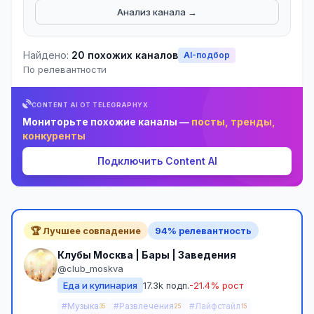
Анализ канала →
Найдено:
20 похожих каналов
AI-подбор
По релевантности
CONTENT AI ОТ TELEGRAPHYX
Мониторьте похожие каналы —
посты, тренды,
конкуренты
Подключить Content AI
🏆 Лучшее совпадение
94% релевантность
Клубы Москва | Бары | Заведения
@club_moskva
Еда и кулинария
17.3k подп.
-21.4% рост
#Музыка
#Развлечения
#Лайфстайл
35
25
15