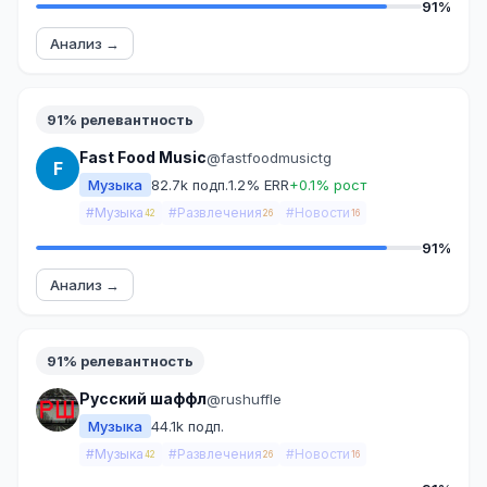
91%
Анализ →
91% релевантность
Fast Food Music
@fastfoodmusictg
F
Музыка
82.7k подп.
1.2% ERR
+0.1% рост
#Музыка
#Развлечения
#Новости
42
26
16
91%
Анализ →
91% релевантность
Русский шаффл
@rushuffle
Музыка
44.1k подп.
#Музыка
#Развлечения
#Новости
42
26
16