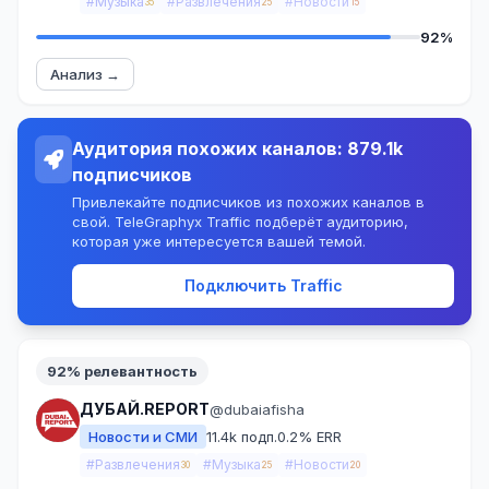
#Музыка
#Развлечения
#Новости
35
25
15
92%
Анализ →
Аудитория похожих каналов: 879.1k
подписчиков
Привлекайте подписчиков из похожих каналов в
свой. TeleGraphyx Traffic подберёт аудиторию,
которая уже интересуется вашей темой.
Подключить Traffic
92% релевантность
ДУБАЙ.REPORT
@dubaiafisha
Новости и СМИ
11.4k подп.
0.2% ERR
#Развлечения
#Музыка
#Новости
30
25
20