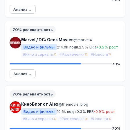
Анализ →
70% релевантность
Marvel / DC: Geek Movies
@marvel4
Видео и фильмы
214.0k подп.
2.5% ERR
+0.5% рост
#Кино и сериалы
#Развлечения
#Новости
40
25
15
70%
Анализ →
70% релевантность
КиноБлог от Alex
@themovie_blog
Видео и фильмы
10.6k подп.
0.3% ERR
-0.9% рост
#Кино и сериалы
#Развлечения
#Новости
40
25
15
70%