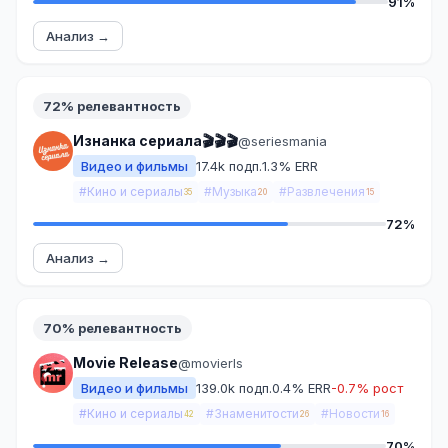
91%
Анализ →
72% релевантность
Изнанка сериала🎬🎬🎬
@seriesmania
Видео и фильмы
17.4k подп.
1.3% ERR
#Кино и сериалы
#Музыка
#Развлечения
35
20
15
72%
Анализ →
70% релевантность
Movie Release
@movierls
Видео и фильмы
139.0k подп.
0.4% ERR
-0.7% рост
#Кино и сериалы
#Знаменитости
#Новости
42
26
16
70%