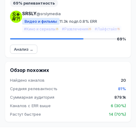
69% релевантность
SRSLY
@srslymedia
Видео и фильмы
11.3k подп.
0.8% ERR
#Кино и сериалы
#Развлечения
#Лайфстайл
35
25
15
69%
Анализ →
Обзор похожих
Найдено каналов
20
Средняя релевантность
81%
Суммарная аудитория
879.1k
Каналов с ERR выше
6 (30%)
Растут быстрее
14 (70%)