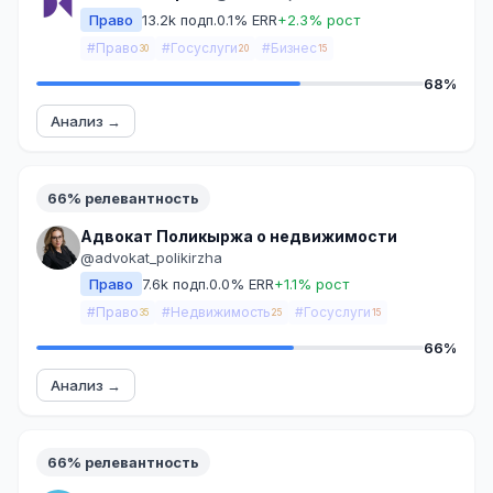
Право
13.2k подп.
0.1% ERR
+2.3% рост
#Право
#Госуслуги
#Бизнес
30
20
15
68%
Анализ →
66% релевантность
Адвокат Поликыржа о недвижимости
@advokat_polikirzha
Право
7.6k подп.
0.0% ERR
+1.1% рост
#Право
#Недвижимость
#Госуслуги
35
25
15
66%
Анализ →
66% релевантность