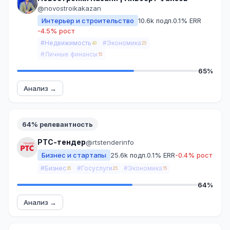
@novostroikakazan
Интерьер и строительство
10.6k подп.
0.1% ERR
-4.5% рост
#Недвижимость
#Экономика
40
25
#Личные финансы
15
65%
Анализ →
64% релевантность
РТС-тендер
@rtstenderinfo
Бизнес и стартапы
25.6k подп.
0.1% ERR
-0.4% рост
#Бизнес
#Госуслуги
#Экономика
35
25
15
64%
Анализ →