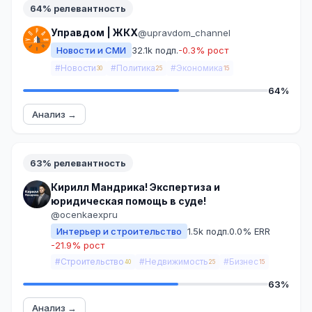
64% релевантность
Управдом | ЖКХ
@upravdom_channel
Новости и СМИ
32.1k подп.
-0.3% рост
#Новости
#Политика
#Экономика
30
25
15
64%
Анализ →
63% релевантность
Кирилл Мандрика! Экспертиза и
юридическая помощь в суде!
@ocenkaexpru
Интерьер и строительство
1.5k подп.
0.0% ERR
-21.9% рост
#Строительство
#Недвижимость
#Бизнес
40
25
15
63%
Анализ →