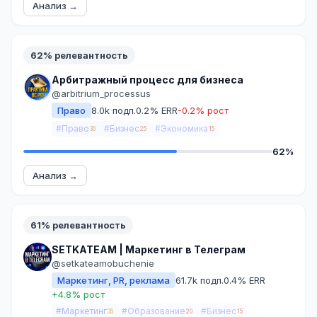
Анализ →
62% релевантность
Арбитражный процесс для бизнеса
@arbitrium_processus
Право
8.0k подп.
0.2% ERR
-0.2% рост
#Право
#Бизнес
#Экономика
30
25
15
62%
Анализ →
61% релевантность
SETKATEAM | Маркетинг в Телеграм
@setkateamobuchenie
Маркетинг, PR, реклама
61.7k подп.
0.4% ERR
+4.8% рост
#Маркетинг
#Образование
#Бизнес
35
20
15