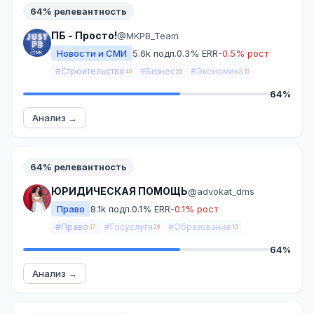
64% релевантность
ПБ - Просто!
@MKPB_Team
Новости и СМИ
5.6k подп.
0.3% ERR
-0.5% рост
#Строительство
#Бизнес
#Экономика
40
25
15
64%
Анализ →
64% релевантность
ЮРИДИЧЕСКАЯ ПОМОЩЬ
@advokat_dms
Право
8.1k подп.
0.1% ERR
-0.1% рост
#Право
#Госуслуги
#Образование
47
20
13
64%
Анализ →