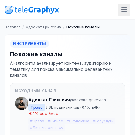
Каталог
/
Адвокат Грикевич
/
Похожие каналы
ИНСТРУМЕНТЫ
Похожие каналы
AI-алгоритм анализирует контент, аудиторию и
тематику для поиска максимально релевантных
каналов
ИСХОДНЫЙ КАНАЛ
Адвокат Грикевич
@advokatgrikevich
Право
9.6k подписчиков
•
0.1% ERR
•
-0.1% рост/мес
#Право
#Бизнес
#Экономика
#Госуслуги
#Личные финансы