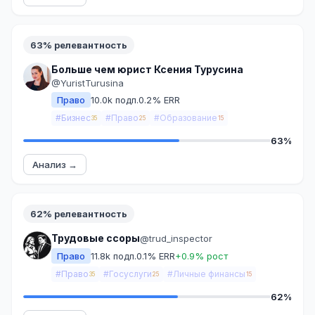
63% релевантность
Больше чем юрист Ксения Турусина
@YuristTurusina
Право
10.0k подп.
0.2% ERR
#Бизнес
#Право
#Образование
35
25
15
63%
Анализ →
62% релевантность
Трудовые ссоры
@trud_inspector
Право
11.8k подп.
0.1% ERR
+0.9% рост
#Право
#Госуслуги
#Личные финансы
35
25
15
62%