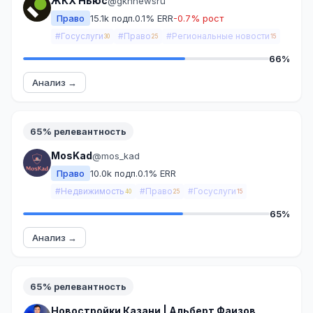
ЖКХ Ньюс
@gkhnewsru
Право
15.1k подп.
0.1% ERR
-0.7% рост
#Госуслуги
#Право
#Региональные новости
30
25
15
66%
Анализ →
65% релевантность
MosKad
@mos_kad
Право
10.0k подп.
0.1% ERR
#Недвижимость
#Право
#Госуслуги
40
25
15
65%
Анализ →
65% релевантность
Новостройки Казани | Альберт Фаизов