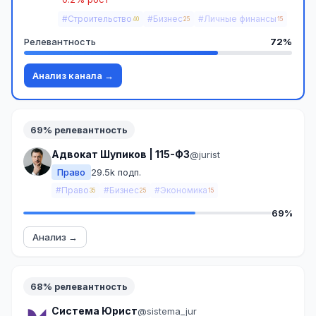
#Строительство
#Бизнес
#Личные финансы
40
25
15
Релевантность
72%
Анализ канала →
69% релевантность
Адвокат Шупиков | 115-ФЗ
@jurist
Право
29.5k подп.
#Право
#Бизнес
#Экономика
35
25
15
69%
Анализ →
68% релевантность
Система Юрист
@sistema_jur