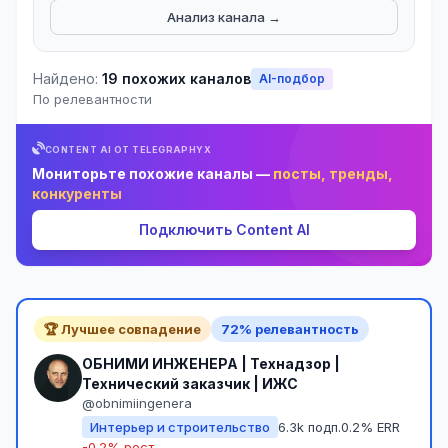
Анализ канала →
Найдено:
19 похожих каналов
AI-подбор
По релевантности
CONTENT AI ОТ TELEGRAPHYX
Мониторьте похожие каналы —
посты, тренды,
конкуренты
Подключить Content AI
🏆 Лучшее совпадение
72% релевантность
ОБНИМИ ИНЖЕНЕРА | Технадзор |
Технический заказчик | ИЖС
@obnimiingenera
Интерьер и строительство
6.3k подп.
0.2% ERR
-0.2% рост