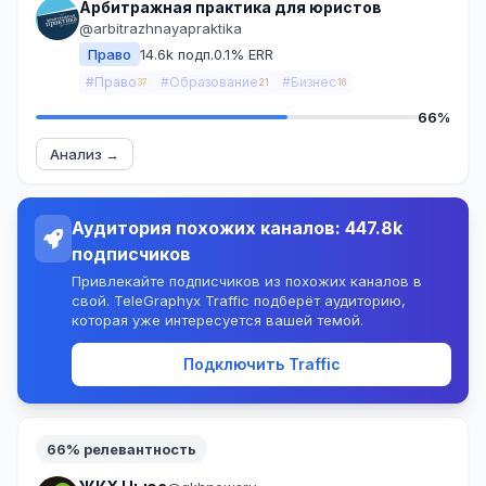
Арбитражная практика для юристов
@arbitrazhnayapraktika
Право
14.6k подп.
0.1% ERR
#Право
#Образование
#Бизнес
37
21
16
66%
Анализ →
Аудитория похожих каналов: 447.8k
подписчиков
Привлекайте подписчиков из похожих каналов в
свой. TeleGraphyx Traffic подберёт аудиторию,
которая уже интересуется вашей темой.
Подключить Traffic
66% релевантность