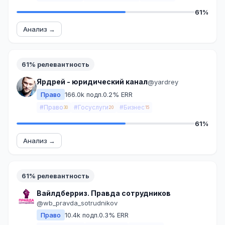
61%
Анализ →
61% релевантность
Ярдрей - юридический канал
@yardrey
Право
166.0k подп.
0.2% ERR
#Право
#Госуслуги
#Бизнес
30
20
15
61%
Анализ →
61% релевантность
Вайлдберриз. Правда сотрудников
@wb_pravda_sotrudnikov
Право
10.4k подп.
0.3% ERR