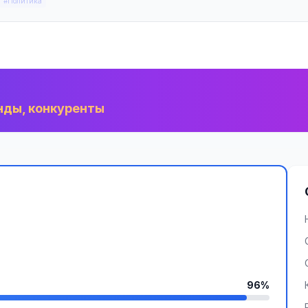
#Политика
нды, конкуренты
96%