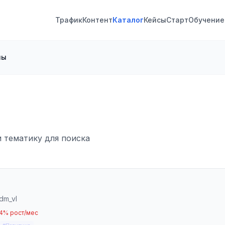
Трафик
Контент
Каталог
Кейсы
Старт
Обучение
лы
и тематику для поиска
dm_vl
.4% рост/мес