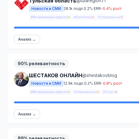
Тульская область
@tularegion71
Новости и СМИ
28.1k подп.
0.2% ERR
-0.4% рост
#Региональные новости
#Политика
#Образование
35
25
15
Анализ →
90% релевантность
ШЕСТАКОВ ОНЛАЙН
@shestakovblog
Новости и СМИ
12.9k подп.
0.2% ERR
-0.8% рост
#Региональные новости
#Образование
#Спорт
35
24
18
Анализ →
88% релевантность