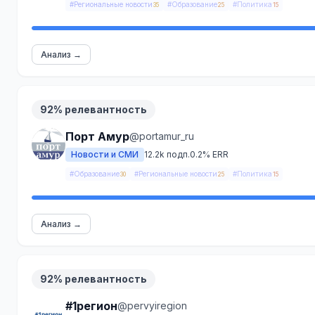
#Региональные новости
#Образование
#Политика
35
25
15
Анализ →
92% релевантность
Порт Амур
@portamur_ru
Новости и СМИ
12.2k подп.
0.2% ERR
#Образование
#Региональные новости
#Политика
30
25
15
Анализ →
92% релевантность
#1регион
@pervyiregion