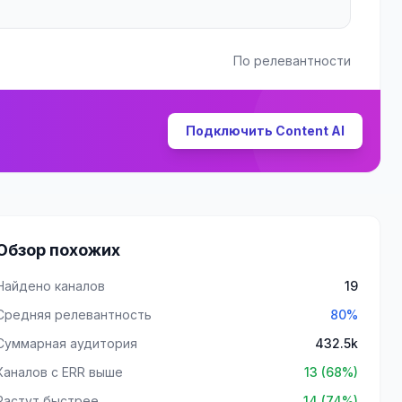
По релевантности
Подключить Content AI
Обзор похожих
Найдено каналов
19
Средняя релевантность
80%
Суммарная аудитория
432.5k
Каналов с ERR выше
13 (68%)
Растут быстрее
14 (74%)