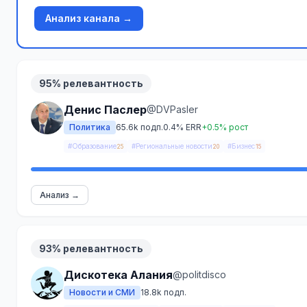
Анализ канала →
95% релевантность
Денис Паслер
@DVPasler
Политика
65.6k подп.
0.4% ERR
+0.5% рост
#Образование
#Региональные новости
#Бизнес
25
20
15
Анализ →
93% релевантность
Дискотека Алания
@politdisco
Новости и СМИ
18.8k подп.