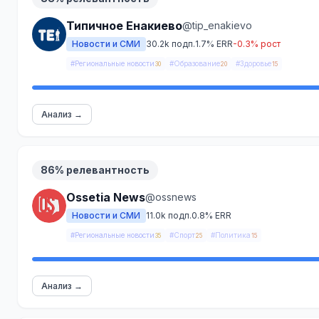
Типичное Енакиево
@tip_enakievo
Новости и СМИ
30.2k подп.
1.7% ERR
-0.3% рост
#Региональные новости
#Образование
#Здоровье
30
20
15
Анализ →
86% релевантность
Ossetia News
@ossnews
Новости и СМИ
11.0k подп.
0.8% ERR
#Региональные новости
#Спорт
#Политика
35
25
15
Анализ →