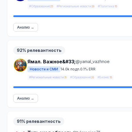
#Образование
#Региональные новости
#Политика
25
20
15
Анализ →
92% релевантность
Ямал. Важное&#33;
@yamal_vazhnoe
Новости и СМИ
14.0k подп.
0.1% ERR
#Региональные новости
#Образование
#Бизнес
35
20
15
Анализ →
91% релевантность