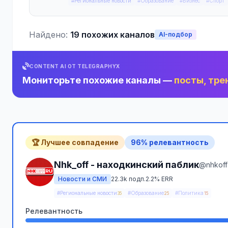
#Региональные новости
#Образование
#Бизнес
#Спорт
Найдено:
19 похожих каналов
AI-подбор
CONTENT AI ОТ TELEGRAPHYX
Мониторьте похожие каналы —
посты, тре
🏆 Лучшее совпадение
96% релевантность
Nhk_off - находкинский паблик
@nhkoff
Новости и СМИ
22.3k подп.
2.2% ERR
#Региональные новости
#Образование
#Политика
35
25
15
Релевантность