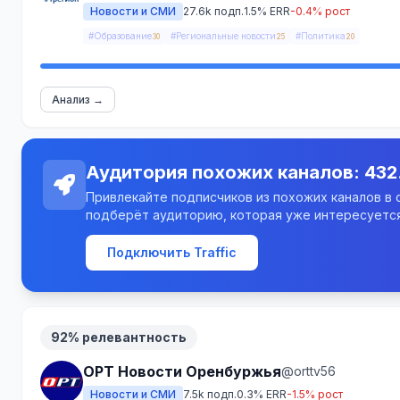
Новости и СМИ
27.6k подп.
1.5% ERR
-0.4% рост
#Образование
#Региональные новости
#Политика
30
25
20
Анализ →
Аудитория похожих каналов: 432
Привлекайте подписчиков из похожих каналов в св
подберёт аудиторию, которая уже интересуется
Подключить Traffic
92% релевантность
ОРТ Новости Оренбуржья
@orttv56
Новости и СМИ
7.5k подп.
0.3% ERR
-1.5% рост