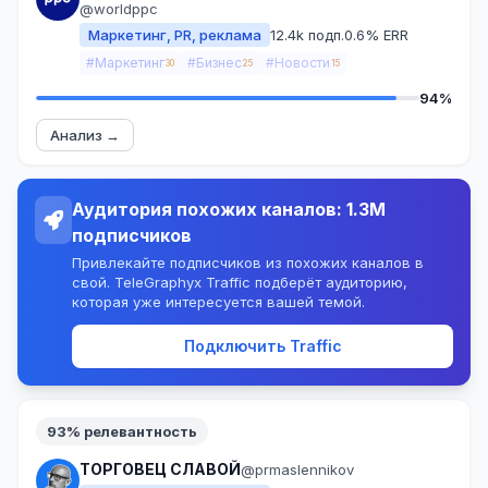
@worldppc
Маркетинг, PR, реклама
12.4k подп.
0.6% ERR
#Маркетинг
#Бизнес
#Новости
30
25
15
94%
Анализ →
Аудитория похожих каналов: 1.3M
подписчиков
Привлекайте подписчиков из похожих каналов в
свой. TeleGraphyx Traffic подберёт аудиторию,
которая уже интересуется вашей темой.
Подключить Traffic
93% релевантность
ТОРГОВЕЦ СЛАВОЙ
@prmaslennikov