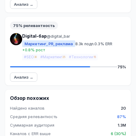
Анализ →
75% релевантность
Digital-бар
@digital_bar
Маркетинг, PR, реклама
8.3k подп.
0.3% ERR
+0.8% рост
#SEO
#Маркетинг
#Технологии
30
25
15
75%
Анализ →
Обзор похожих
Найдено каналов
20
Средняя релевантность
87%
Суммарная аудитория
1.3M
Каналов с ERR выше
6 (30%)