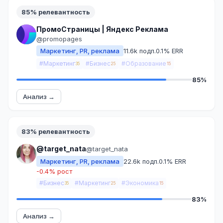
85% релевантность
ПромоСтраницы | Яндекс Реклама
@promopages
Маркетинг, PR, реклама
11.6k подп.
0.1% ERR
#Маркетинг
#Бизнес
#Образование
35
25
15
85%
Анализ →
83% релевантность
@target_nata
@target_nata
Маркетинг, PR, реклама
22.6k подп.
0.1% ERR
-0.4% рост
#Бизнес
#Маркетинг
#Экономика
35
25
15
83%
Анализ →