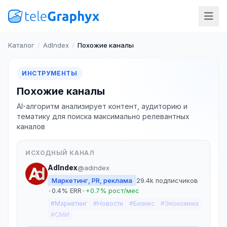
Каталог
/
AdIndex
/
Похожие каналы
ИНСТРУМЕНТЫ
Похожие каналы
AI-алгоритм анализирует контент, аудиторию и
тематику для поиска максимально релевантных
каналов
ИСХОДНЫЙ КАНАЛ
AdIndex
@adindex
Маркетинг, PR, реклама
29.4k подписчиков
•
0.4% ERR
•
+0.7% рост/мес
#Маркетинг
#Новости
#Бизнес
#Экономика
#СМИ