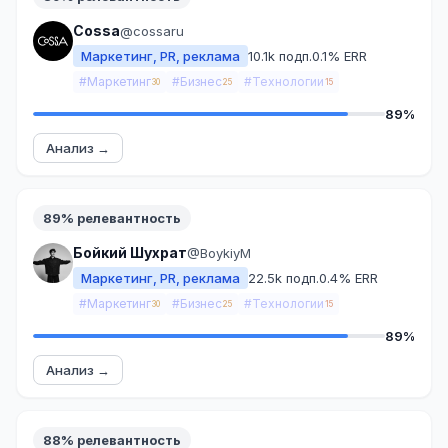
Cossa
@cossaru
Маркетинг, PR, реклама
10.1k подп.
0.1% ERR
#Маркетинг
#Бизнес
#Технологии
30
25
15
89%
Анализ →
89% релевантность
Бойкий Шухрат
@BoykiyM
Маркетинг, PR, реклама
22.5k подп.
0.4% ERR
#Маркетинг
#Бизнес
#Технологии
30
25
15
89%
Анализ →
88% релевантность