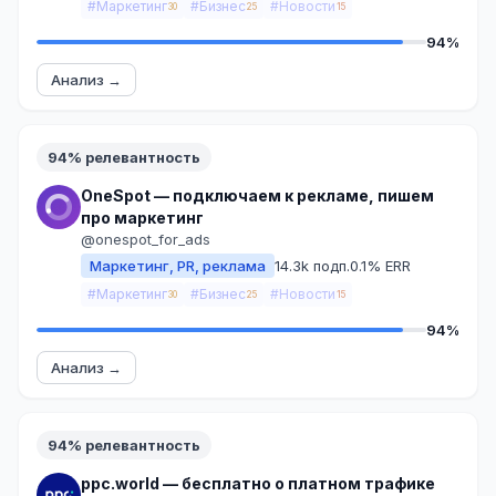
#Маркетинг
#Бизнес
#Новости
30
25
15
94%
Анализ →
94% релевантность
OneSpot — подключаем к рекламе, пишем
про маркетинг
@onespot_for_ads
Маркетинг, PR, реклама
14.3k подп.
0.1% ERR
#Маркетинг
#Бизнес
#Новости
30
25
15
94%
Анализ →
94% релевантность
ppc.world — бесплатно о платном трафике