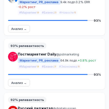
Маркетинг, PR, реклама
9.4k подп.
0.2% ERR
-0.2% рост
#Маркетинг
#Бизнес
#Новости
30
25
15
93%
Анализ →
93% релевантность
Постмаркетинг Daily
@pstmarketing
Маркетинг, PR, реклама
64.9k подп.
+0.8% рост
#Маркетинг
#Бизнес
#Экономика
38
31
19
93%
Анализ →
92% релевантность
Русский диджитал
@digitalrussian