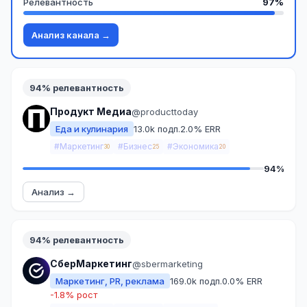
Релевантность
97%
Анализ канала →
94% релевантность
Продукт Медиа
@producttoday
Еда и кулинария
13.0k подп.
2.0% ERR
#Маркетинг
#Бизнес
#Экономика
30
25
20
94%
Анализ →
94% релевантность
СберМаркетинг
@sbermarketing
Маркетинг, PR, реклама
169.0k подп.
0.0% ERR
-1.8% рост