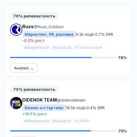
76% релевантность
Russ
@Russ_Outdoor
Маркетинг, PR, реклама
6.2k подп.
0.7% ERR
-0.3% рост
#Маркетинг
#Бизнес
#Технологии
35
25
15
76%
Анализ →
75% релевантность
DIDENOK TEAM
@didenokteam
Бизнес и стартапы
19.5k подп.
0.4% ERR
+19.5% рост
#Маркетинг
#Бизнес
#СМИ
30
25
15
75%