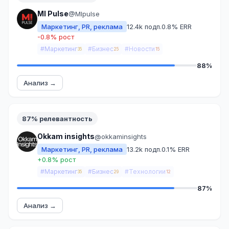
MI Pulse
@MIpulse
Маркетинг, PR, реклама
12.4k подп.
0.8% ERR
-0.8% рост
#Маркетинг
#Бизнес
#Новости
35
25
15
88%
Анализ →
87% релевантность
Okkam insights
@okkaminsights
Маркетинг, PR, реклама
13.2k подп.
0.1% ERR
+0.8% рост
#Маркетинг
#Бизнес
#Технологии
35
29
12
87%
Анализ →