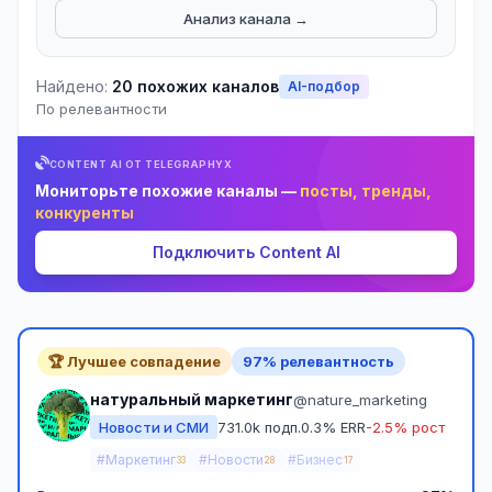
Анализ канала →
Найдено:
20 похожих каналов
AI-подбор
По релевантности
CONTENT AI ОТ TELEGRAPHYX
Мониторьте похожие каналы —
посты, тренды,
конкуренты
Подключить Content AI
🏆 Лучшее совпадение
97% релевантность
натуральный маркетинг
@nature_marketing
Новости и СМИ
731.0k подп.
0.3% ERR
-2.5% рост
#Маркетинг
#Новости
#Бизнес
33
28
17