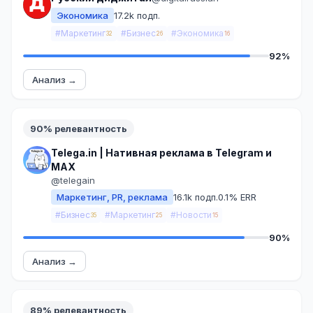
Экономика
17.2k подп.
#Маркетинг
#Бизнес
#Экономика
32
26
16
92%
Анализ →
90% релевантность
Telega.in | Нативная реклама в Telegram и
MAX
@telegain
Маркетинг, PR, реклама
16.1k подп.
0.1% ERR
#Бизнес
#Маркетинг
#Новости
35
25
15
90%
Анализ →
89% релевантность