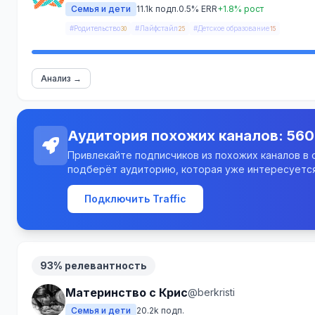
Семья и дети
11.1k подп.
0.5% ERR
+1.8% рост
#Родительство
#Лайфстайл
#Детское образование
30
25
15
Анализ →
Аудитория похожих каналов: 560
Привлекайте подписчиков из похожих каналов в св
подберёт аудиторию, которая уже интересуется
Подключить Traffic
93% релевантность
Материнство с Крис
@berkristi
Семья и дети
20.2k подп.