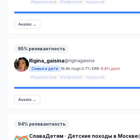
#Родительство
#Лайфстайл
#Здоровье
30
25
15
Анализ →
95% релевантность
Rigina_gaisina
@riginagaisina
Семья и дети
16.6k подп.
0.7% ERR
-0.6% рост
#Родительство
#Лайфстайл
#Здоровье
30
25
15
Анализ →
94% релевантность
СлаваДетям · Детские походы в Москве