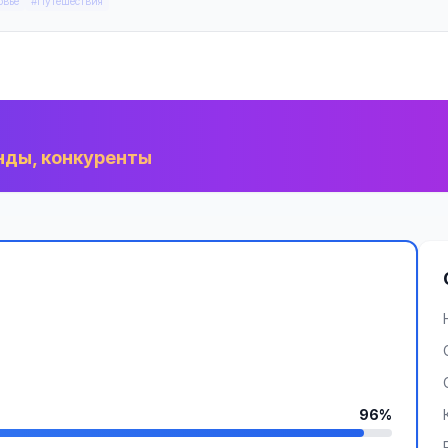
овье
#Путешествия
нды, конкуренты
96%