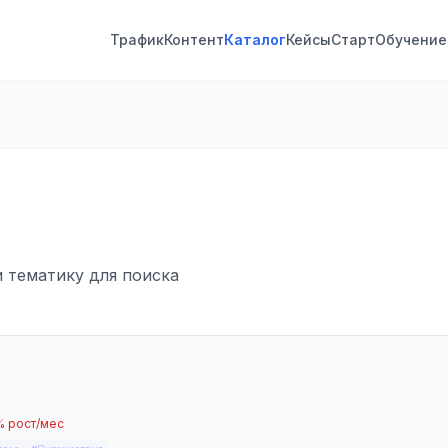
Трафик
Контент
Каталог
Кейсы
Старт
Обучение
и тематику для поиска
% рост/мес