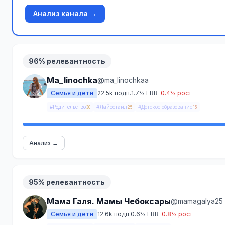
Анализ канала →
96% релевантность
Ma_linochka
@ma_linochkaa
Семья и дети
22.5k подп.
1.7% ERR
-0.4% рост
#Родительство
#Лайфстайл
#Детское образование
30
25
15
Анализ →
95% релевантность
Мама Галя. Мамы Чебоксары
@mamagalya25
Семья и дети
12.6k подп.
0.6% ERR
-0.8% рост