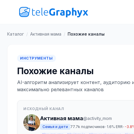
Каталог
/
Активная мама
/
Похожие каналы
ИНСТРУМЕНТЫ
Похожие каналы
AI-алгоритм анализирует контент, аудиторию 
максимально релевантных каналов
ИСХОДНЫЙ КАНАЛ
Активная мама
@activity_mom
Семья и дети
77.7k подписчиков
•
1.6% ERR
•
-3.8