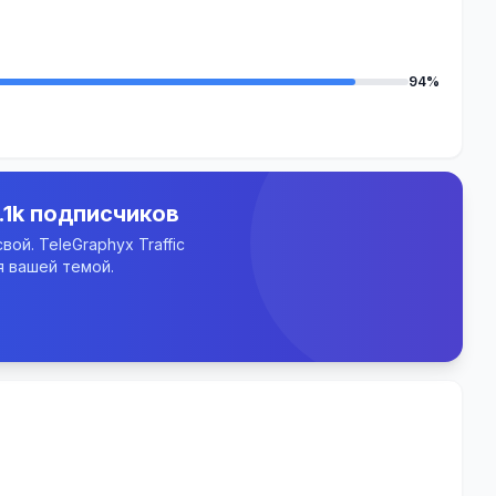
94%
.1k подписчиков
ой. TeleGraphyx Traffic
 вашей темой.