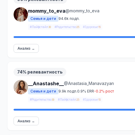
mommy_to_eva
@mommy_to_eva
Семья и дети
94.6k подп.
#Лайфстайл
#Родительство
#Здоровье
30
25
15
Анализ →
74% релевантность
__Anastashe__
@Anastasia_Manavazyan
Семья и дети
9.9k подп.
0.9% ERR
-0.2% рост
#Родительство
#Лайфстайл
#Здоровье
30
25
15
Анализ →