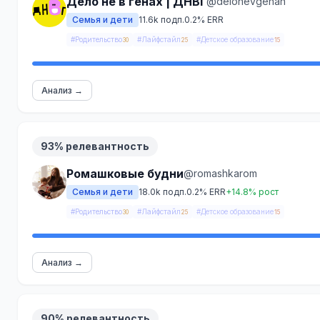
Дело не в генах | ДНВГ
@delonevgenah
Семья и дети
11.6k подп.
0.2% ERR
#Родительство
#Лайфстайл
#Детское образование
30
25
15
Анализ →
93% релевантность
Ромашковые будни
@romashkarom
Семья и дети
18.0k подп.
0.2% ERR
+14.8% рост
#Родительство
#Лайфстайл
#Детское образование
30
25
15
Анализ →
90% релевантность