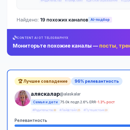
#Родительство
#Лайфстайл
#Детское образование
#Здор
Найдено:
19 похожих каналов
AI-подбор
CONTENT AI ОТ TELEGRAPHYX
Мониторьте похожие каналы —
посты, тре
🏆 Лучшее совпадение
96% релевантность
аляскалар
@alaskalar
Семья и дети
75.0k подп.
2.6% ERR
-1.3% рост
#Родительство
#Лайфстайл
#Путешествия
30
25
20
Релевантность