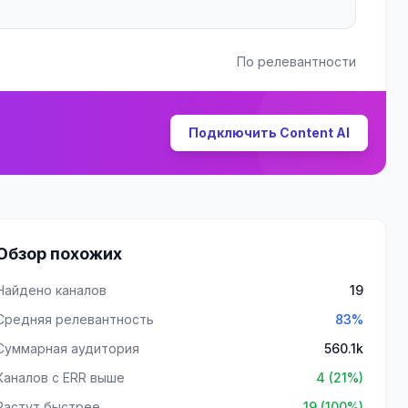
По релевантности
Подключить Content AI
Обзор похожих
Найдено каналов
19
Средняя релевантность
83%
Суммарная аудитория
560.1k
Каналов с ERR выше
4 (21%)
Растут быстрее
19 (100%)