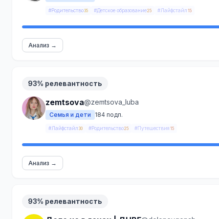
#Родительство
#Детское образование
#Лайфстайл
35
25
15
Анализ →
93% релевантность
zemtsova
@zemtsova_luba
Семья и дети
184 подп.
#Лайфстайл
#Родительство
#Путешествия
30
25
15
Анализ →
93% релевантность