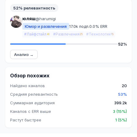
52% релевантность
юляш
@harumigi
Юмор и развлечения
17.0k подп.
0.0% ERR
#Лайфстайл
#Развлечения
#Технологии
40
25
15
52%
Анализ →
Обзор похожих
Найдено каналов
20
Средняя релевантность
53%
Суммарная аудитория
399.2k
Каналов с ERR выше
3 (15%)
Растут быстрее
1 (5%)