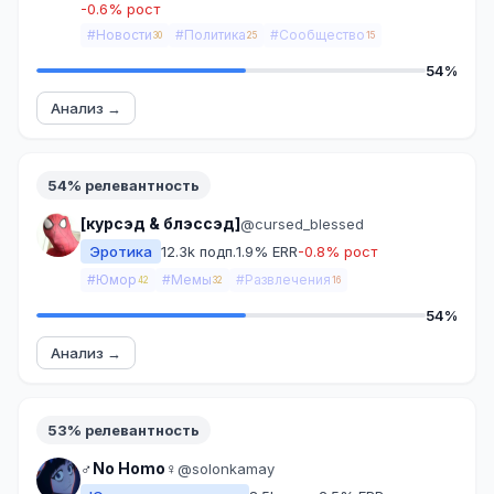
-0.6% рост
#Новости
#Политика
#Сообщество
30
25
15
54%
Анализ →
54% релевантность
[курсэд & блэссэд]
@cursed_blessed
Эротика
12.3k подп.
1.9% ERR
-0.8% рост
#Юмор
#Мемы
#Развлечения
42
32
16
54%
Анализ →
53% релевантность
♂️No Homo♀️
@solonkamay