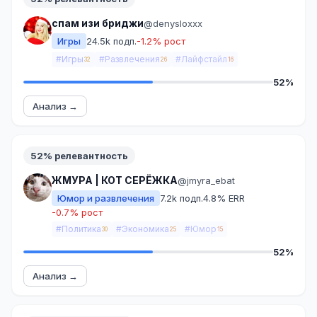
спам изи бриджи
@denysloxxx
Игры
24.5k подп.
-1.2% рост
#Игры
#Развлечения
#Лайфстайл
32
26
16
52%
Анализ →
52% релевантность
ЖМУРА | КОТ СЕРЁЖКА
@jmyra_ebat
Юмор и развлечения
7.2k подп.
4.8% ERR
-0.7% рост
#Политика
#Экономика
#Юмор
30
25
15
52%
Анализ →