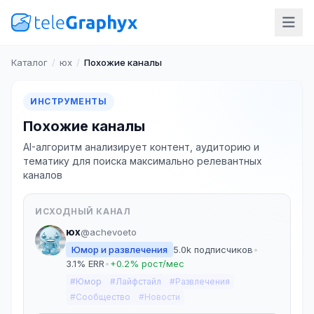
Каталог
/
юх
/
Похожие каналы
ИНСТРУМЕНТЫ
Похожие каналы
AI-алгоритм анализирует контент, аудиторию и
тематику для поиска максимально релевантных
каналов
ИСХОДНЫЙ КАНАЛ
юх
@achevoeto
Юмор и развлечения
5.0k подписчиков
•
3.1% ERR
•
+0.2% рост/мес
#Юмор
#Лайфстайл
#Развлечения
#Сообщество
#Новости