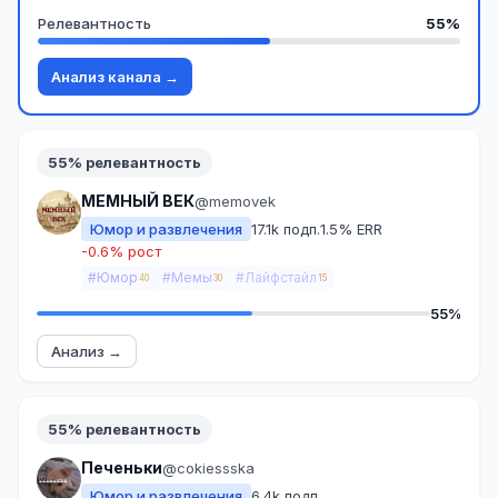
Релевантность
55%
Анализ канала →
55% релевантность
МЕМНЫЙ ВЕК
@memovek
Юмор и развлечения
17.1k подп.
1.5% ERR
-0.6% рост
#Юмор
#Мемы
#Лайфстайл
40
30
15
55%
Анализ →
55% релевантность
Печеньки
@cokiessska
Юмор и развлечения
6.4k подп.