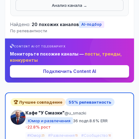
Анализ канала →
Найдено:
20 похожих каналов
AI-подбор
По релевантности
CONTENT AI ОТ TELEGRAPHYX
Мониторьте похожие каналы —
посты, тренды,
конкуренты
Подключить Content AI
🏆 Лучшее совпадение
55% релевантность
Кафе "У Смазки"
@u_smazki
Юмор и развлечения
36 подп.
8.6% ERR
-22.8% рост
#Юмор
#Развлечения
#Сообщество
25
15
10