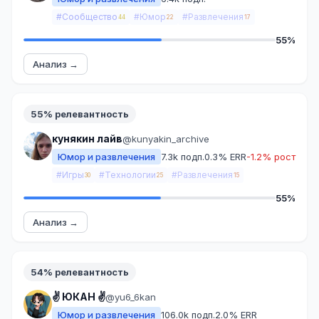
#Сообщество
#Юмор
#Развлечения
44
22
17
55%
Анализ →
55% релевантность
кунякин лайв
@kunyakin_archive
Юмор и развлечения
7.3k подп.
0.3% ERR
-1.2% рост
#Игры
#Технологии
#Развлечения
30
25
15
55%
Анализ →
54% релевантность
✌️ ЮКАН ✌️
@yu6_6kan
Юмор и развлечения
106.0k подп.
2.0% ERR