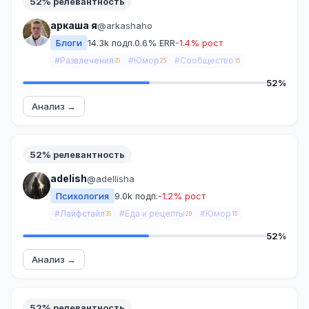
52% релевантность
аркаша я
@arkashaho
Блоги
14.3k подп.
0.6% ERR
-1.4% рост
#Развлечения
#Юмор
#Сообщество
35
25
15
52%
Анализ →
52% релевантность
adelish
@adellisha
Психология
9.0k подп.
-1.2% рост
#Лайфстайл
#Еда и рецепты
#Юмор
35
20
15
52%
Анализ →
52% релевантность