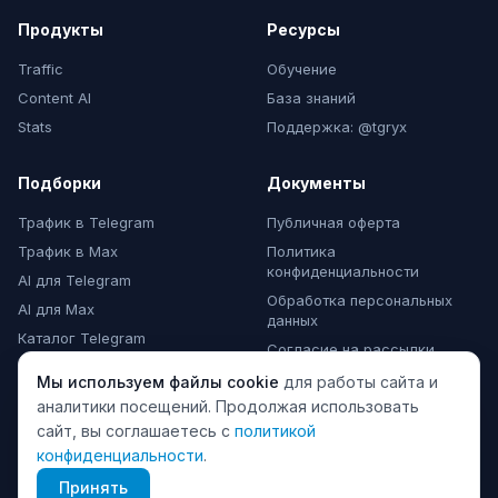
Продукты
Ресурсы
Traffic
Обучение
Content AI
База знаний
Stats
Поддержка: @tgryx
Подборки
Документы
Трафик в Telegram
Публичная оферта
Трафик в Max
Политика
конфиденциальности
AI для Telegram
Обработка персональных
AI для Max
данных
Каталог Telegram
Согласие на рассылки
Каталог Max
Мы используем файлы cookie
для работы сайта и
Комментарии Max
аналитики посещений. Продолжая использовать
сайт, вы соглашаетесь с
политикой
конфиденциальности
.
© 2024 TeleGraphyx. Все права защищены.
Принять