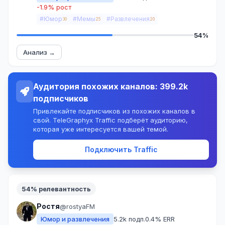
-1.9% рост
#Юмор
#Мемы
#Развлечения
30
25
20
54%
Анализ →
Аудитория похожих каналов: 399.2k
подписчиков
Привлекайте подписчиков из похожих каналов в
свой. TeleGraphyx Traffic подберёт аудиторию,
которая уже интересуется вашей темой.
Подключить Traffic
54% релевантность
Ростя
@rostyaFM
Юмор и развлечения
5.2k подп.
0.4% ERR