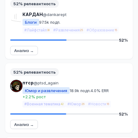
52% релевантность
КАРДАН
@dankarept
Блоги
97.5k подп.
#Лайфстайл
#Развлечения
#Образование
30
25
15
52%
Анализ →
52% релевантность
птср
@ptsd_again
Юмор и развлечения
18.9k подп.
4.0% ERR
+2.2% рост
#Военная тематика
#Юмор
#Новости
42
26
16
52%
Анализ →