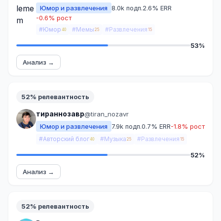
Юмор и развлечения
8.0k подп.
2.6% ERR
-0.6% рост
#Юмор
#Мемы
#Развлечения
40
25
15
53%
Анализ →
52% релевантность
тираннозавр
@tiran_nozavr
Юмор и развлечения
7.9k подп.
0.7% ERR
-1.8% рост
#Авторский блог
#Музыка
#Развлечения
40
25
15
52%
Анализ →
52% релевантность