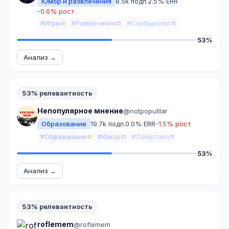
Юмор и развлечения
8.5k подп.
2.5% ERR
-0.6% рост
#Игры
#Развлечения
#Сообщество
40
25
15
53%
Анализ →
53% релевантность
Непопулярное мнение
@notpopulllar
Образование
19.7k подп.
0.0% ERR
-1.5% рост
#Образование
#Юмор
#Лайфстайл
40
25
15
53%
Анализ →
53% релевантность
roflemem
@roflemem