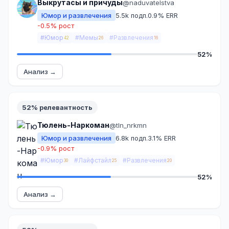
Выкрутасы и причуды
@naduvatelstva
Юмор и развлечения
5.5k подп.
0.9% ERR
-0.5% рост
#Юмор
#Мемы
#Развлечения
42
26
16
52%
Анализ →
52% релевантность
Тюлень-Наркоман
@tln_nrkmn
Юмор и развлечения
6.8k подп.
3.1% ERR
-0.9% рост
#Юмор
#Лайфстайл
#Развлечения
30
25
20
52%
Анализ →