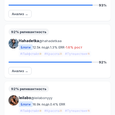
93%
Анализ →
92% релевантность
Hahadetka
@hahadetkaa
Блоги
12.5k подп.
1.3% ERR
-1.6% рост
#Лайфстайл
#Красота
#Путешествия
30
25
15
92%
Анализ →
92% релевантность
leilabo
@leilabonyyy
Блоги
16.9k подп.
0.4% ERR
#Лайфстайл
#Красота
#Путешествия
30
25
15