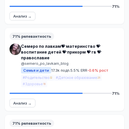
71%
Анализ →
71% релевантность
Семеро по лавкам💝 материнство 💝
воспитание детей 💝 прикорм 💝 гв 💝
православие
@semero_po_lavkam_blog
Семья и дети
17.3k подп.
5.5% ERR
-0.6% рост
#Родительство
#Детское образование
32
26
#Здоровье
16
71%
Анализ →
71% релевантность