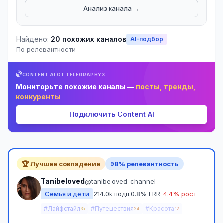
Анализ канала →
Найдено:
20 похожих каналов
AI-подбор
По релевантности
CONTENT AI ОТ TELEGRAPHYX
Мониторьте похожие каналы —
посты, тренды,
конкуренты
Подключить Content AI
🏆 Лучшее совпадение
98% релевантность
Tanibeloved
@tanibeloved_channel
Семья и дети
214.0k подп.
0.8% ERR
-4.4% рост
#Лайфстайл
#Путешествия
#Красота
35
24
12