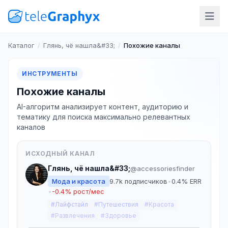
Каталог
/
Глянь, чё нашла&#33;
/
Похожие каналы
ИНСТРУМЕНТЫ
Похожие каналы
AI-алгоритм анализирует контент, аудиторию и
тематику для поиска максимально релевантных
каналов
ИСХОДНЫЙ КАНАЛ
Глянь, чё нашла&#33;
@accessoriesfinder
Мода и красота
9.7k подписчиков
•
0.4% ERR
•
-0.4% рост/мес
#Лайфстайл
#Путешествия
#Красота
#Развлечения
#Здоровье