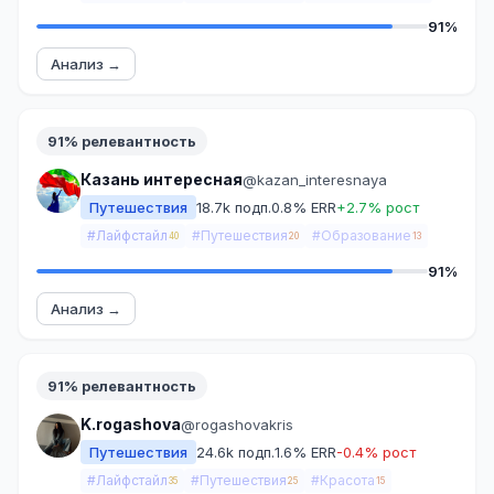
91%
Анализ →
91% релевантность
Казань интересная
@kazan_interesnaya
Путешествия
18.7k подп.
0.8% ERR
+2.7% рост
#Лайфстайл
#Путешествия
#Образование
40
20
13
91%
Анализ →
91% релевантность
K.rogashova
@rogashovakris
Путешествия
24.6k подп.
1.6% ERR
-0.4% рост
#Лайфстайл
#Путешествия
#Красота
35
25
15