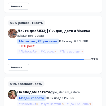
Анализ →
92% релевантность
Дайте два&#33; | Скидки, дети и Москва
@kate_pro_dosug
Маркетинг, PR, реклама
11.8k подп.
0.8% ERR
-0.8% рост
#Лайфстайл
#Красота
#Путешествия
30
20
15
92%
Анализ →
91% релевантность
По следам эстета
@po_sledam_esteta
Мода и красота
18.8k подп.
1.1% ERR
#Лайфстайл
#Путешествия
#Еда и рецепты
30
25
15