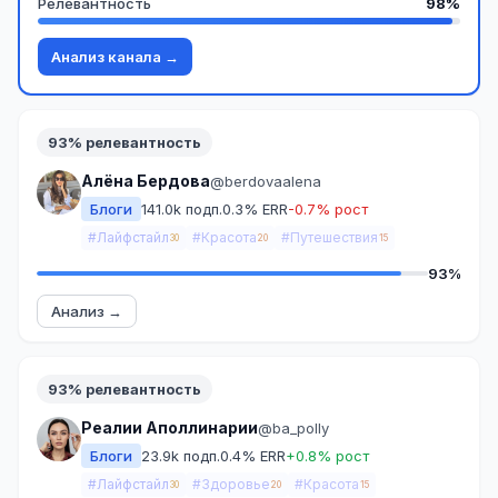
Релевантность
98%
Анализ канала →
93% релевантность
Алёна Бердова
@berdovaalena
Блоги
141.0k подп.
0.3% ERR
-0.7% рост
#Лайфстайл
#Красота
#Путешествия
30
20
15
93%
Анализ →
93% релевантность
Реалии Аполлинарии
@ba_polly
Блоги
23.9k подп.
0.4% ERR
+0.8% рост
#Лайфстайл
#Здоровье
#Красота
30
20
15