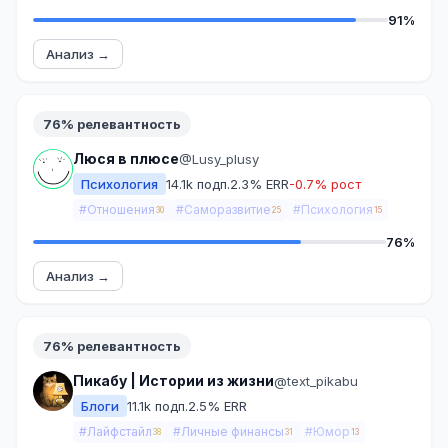
91%
Анализ →
76% релевантность
Люся в плюсе
@Lusy_plusy
Психология
14.1k подп.
2.3% ERR
-0.7% рост
#Отношения
#Саморазвитие
#Психология
30
25
15
76%
Анализ →
76% релевантность
Пикабу | Истории из жизни
@text_pikabu
Блоги
11.1k подп.
2.5% ERR
#Лайфстайл
#Личные финансы
#Юмор
38
31
13