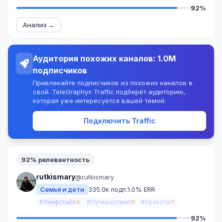
92%
Анализ →
Аудитория похожих каналов: 1.0M
подписчиков
Привлекайте подписчиков из похожих каналов в
свой. TeleGraphyx Traffic подберёт аудиторию,
которая уже интересуется вашей темой.
Подключить Traffic
92% релевантность
rutkismary
@rutkismary
Семья и дети
335.0k подп.
1.0% ERR
#Лайфстайл
#Путешествия
#Красота
42
25
17
92%