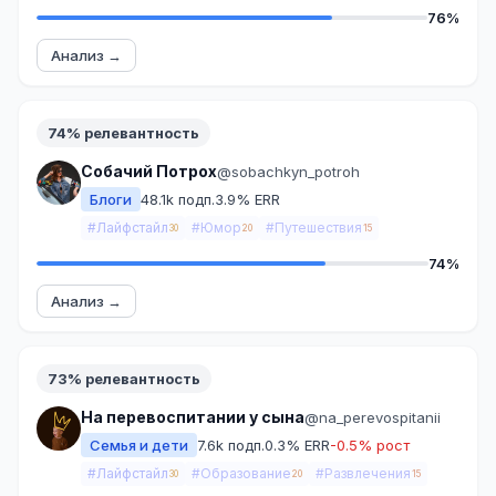
76%
Анализ →
74% релевантность
Собачий Потрох
@sobachkyn_potroh
Блоги
48.1k подп.
3.9% ERR
#Лайфстайл
#Юмор
#Путешествия
30
20
15
74%
Анализ →
73% релевантность
На перевоспитании у сына
@na_perevospitanii
Семья и дети
7.6k подп.
0.3% ERR
-0.5% рост
#Лайфстайл
#Образование
#Развлечения
30
20
15