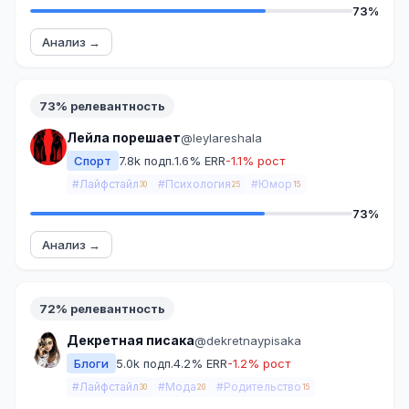
73%
Анализ →
73% релевантность
Лейла порешает
@leylareshala
Спорт
7.8k подп.
1.6% ERR
-1.1% рост
#Лайфстайл
#Психология
#Юмор
30
25
15
73%
Анализ →
72% релевантность
Декретная писака
@dekretnaypisaka
Блоги
5.0k подп.
4.2% ERR
-1.2% рост
#Лайфстайл
#Мода
#Родительство
30
20
15