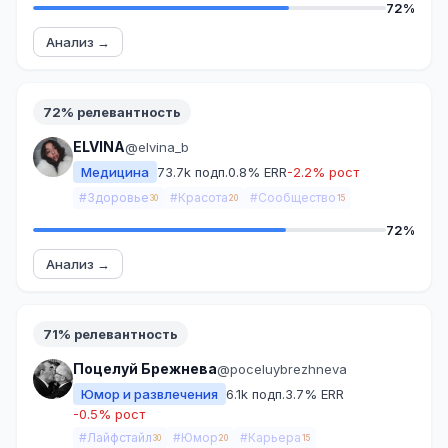
72%
Анализ →
72% релевантность
ELVINA
@elvina_b
Медицина
73.7k подп.
0.8% ERR
-2.2% рост
#Здоровье
#Красота
#Сообщество
30
20
15
72%
Анализ →
71% релевантность
Поцелуй Брежнева
@poceluybrezhneva
Юмор и развлечения
6.1k подп.
3.7% ERR
-0.5% рост
#Лайфстайл
#Юмор
#Карьера
30
20
15