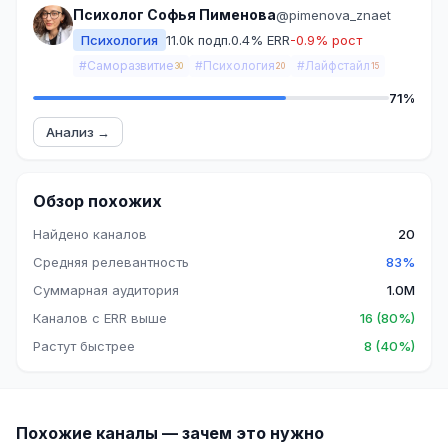
Психолог Софья Пименова
@pimenova_znaet
Психология
11.0k подп.
0.4% ERR
-0.9% рост
#Саморазвитие
#Психология
#Лайфстайл
30
20
15
71%
Анализ →
Обзор похожих
Найдено каналов
20
Средняя релевантность
83%
Суммарная аудитория
1.0M
Каналов с ERR выше
16 (80%)
Растут быстрее
8 (40%)
Похожие каналы — зачем это нужно