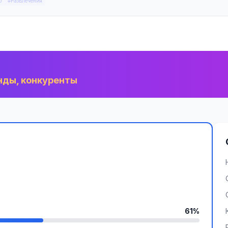
о
#Развлечения
нды, конкуренты
61%