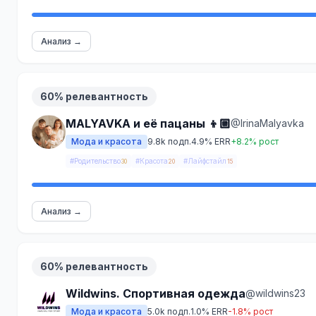
Анализ →
60% релевантность
MALYAVKA и её пацаны 👦🏼
@IrinaMalyavka
Мода и красота
9.8k подп.
4.9% ERR
+8.2% рост
#Родительство
#Красота
#Лайфстайл
30
20
15
Анализ →
60% релевантность
Wildwins. Спортивная одежда
@wildwins23
Мода и красота
5.0k подп.
1.0% ERR
-1.8% рост