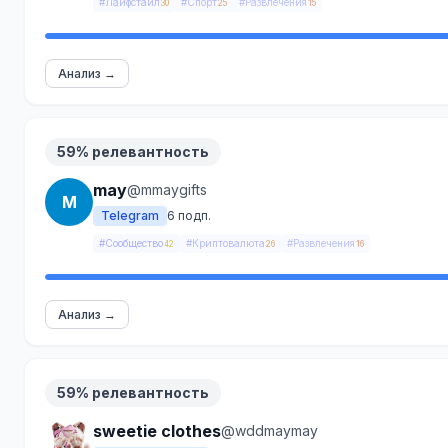
#Лайфстайл
#Спорт
#Развлечения
30
25
15
Анализ →
59% релевантность
may
@mmaygifts
M
Telegram
6 подп.
#Сообщество
#Криптовалюта
#Развлечения
42
26
16
Анализ →
59% релевантность
sweetie clothes
@wddmaymay