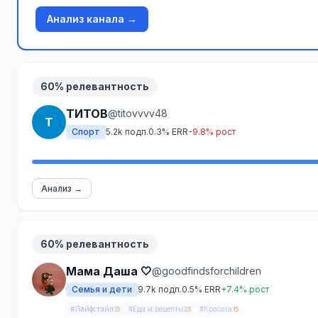
Анализ канала →
60% релевантность
ТИТОВ
@titovvvv48
Т
Спорт
5.2k подп.
0.3% ERR
-9.8% рост
Анализ →
60% релевантность
Мама Даша 🤍
@goodfindsforchildren
Семья и дети
9.7k подп.
0.5% ERR
+7.4% рост
#Лайфстайл
#Еда и рецепты
#Красота
35
25
15