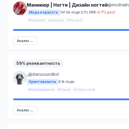
Маникюр | Ногти | Дизайн ногтей
@modnailr
Мода и красота
141.0k подп.
0.1% ERR
-0.7% рост
#Красота
#Дизайн
#Фитнес
28
22
17
Анализ →
59% релевантность
.
@starssoundkid
Криптовалюты
9.1k подп.
#Криптовалюта
#Игры
#Сообщество
40
25
15
Анализ →