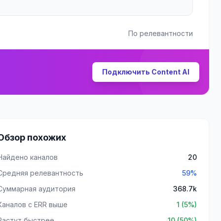
По релевантности
Подключить Content AI
Обзор похожих
Найдено каналов
20
Средняя релевантность
59%
Суммарная аудитория
368.7k
Каналов с ERR выше
1 (5%)
Растут быстрее
10 (50%)