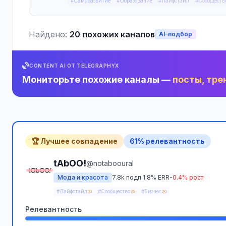
#Саморазвитие
#Образование
#Лайфстайл
#Сообществ
Найдено:
20 похожих каналов
AI-подбор
CONTENT AI ОТ TELEGRAPHYX
Мониторьте похожие каналы —
посты, тре
🏆 Лучшее совпадение
61% релевантность
tAbOO!
@notabooural
Мода и красота
7.8k подп.
1.8% ERR
-0.4% рост
#Лайфстайл
#Сообщество
#Бизнес
30
25
20
Релевантность