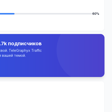
60%
.7k подписчиков
ой. TeleGraphyx Traffic
 вашей темой.