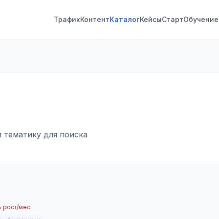
Трафик
Контент
Каталог
Кейсы
Старт
Обучение
и тематику для поиска
% рост/мес