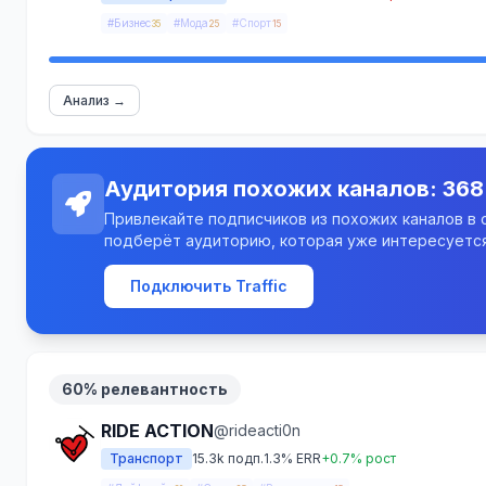
#Бизнес
#Мода
#Спорт
35
25
15
Анализ →
Аудитория похожих каналов: 368
Привлекайте подписчиков из похожих каналов в св
подберёт аудиторию, которая уже интересуется
Подключить Traffic
60% релевантность
RIDE ACTION
@rideacti0n
Транспорт
15.3k подп.
1.3% ERR
+0.7% рост