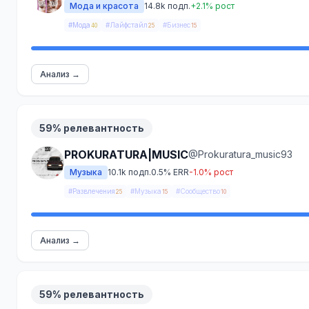
Мода и красота
14.8k подп.
+2.1% рост
#Мода
#Лайфстайл
#Бизнес
40
25
15
Анализ →
59% релевантность
PROKURATURA|MUSIC
@Prokuratura_music93
Музыка
10.1k подп.
0.5% ERR
-1.0% рост
#Развлечения
#Музыка
#Сообщество
25
15
10
Анализ →
59% релевантность