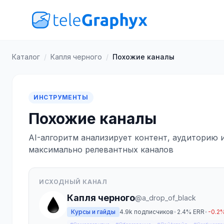
Каталог
/
Капля черного
/
Похожие каналы
ИНСТРУМЕНТЫ
Похожие каналы
AI-алгоритм анализирует контент, аудиторию 
максимально релевантных каналов
ИСХОДНЫЙ КАНАЛ
Капля черного
@a_drop_of_black
Курсы и гайды
4.9k подписчиков
•
2.4% ERR
•
-0.2