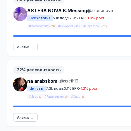
ASTERA NOVA K.Messing
@asteranova
Психология
5.1k подп.
2.9% ERR
-1.0% рост
#Саморазвитие
#Психология
#Образование
30
25
15
Анализ →
72% релевантность
na arabskom .
@sxcfh19
Цитаты
7.3k подп.
0.1% ERR
-1.2% рост
#Игры
#Развлечения
#Спорт
30
25
15
Анализ →