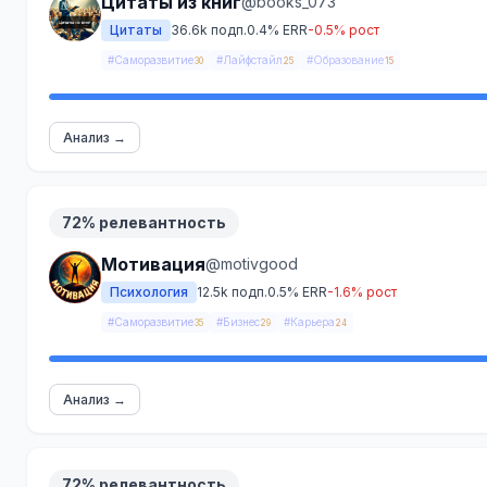
Цитаты из книг
@books_073
Цитаты
36.6k подп.
0.4% ERR
-0.5% рост
#Саморазвитие
#Лайфстайл
#Образование
30
25
15
Анализ →
72% релевантность
Мотивация
@motivgood
Психология
12.5k подп.
0.5% ERR
-1.6% рост
#Саморазвитие
#Бизнес
#Карьера
35
29
24
Анализ →
72% релевантность