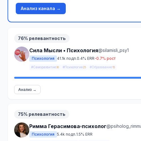
Анализ канала →
76% релевантность
Сила Мысли • Психология
@silamisli_psy1
Психология
41.1k подп.
0.4% ERR
-0.7% рост
#Саморазвитие
#Психология
#Образование
30
25
15
Анализ →
75% релевантность
Римма Герасимова▫️психолог
@psiholog_rimm
Психология
5.4k подп.
1.5% ERR