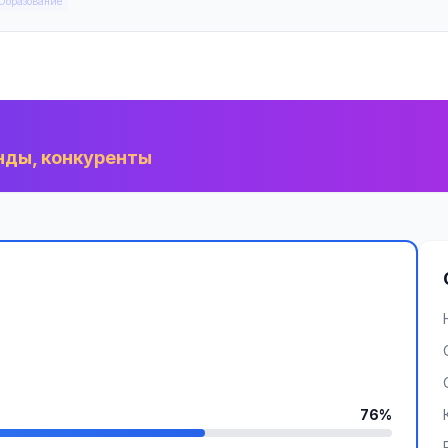
Образование
нды, конкуренты
76%