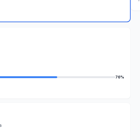
76%
a