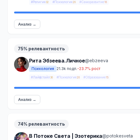
#Религия
#Психология
#Саморазвитие
32
26
16
Анализ →
75% релевантность
Рита Эбзеева.Личное
@ebzeeva
Психология
21.3k подп.
-23.7% рост
#Лайфстайл
#Психология
#Образование
30
20
15
Анализ →
74% релевантность
В Потоке Света | Эзотерика
@potokesveta