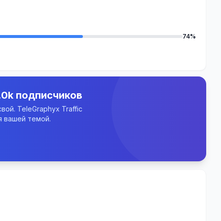
74%
.0k подписчиков
ой. TeleGraphyx Traffic
 вашей темой.