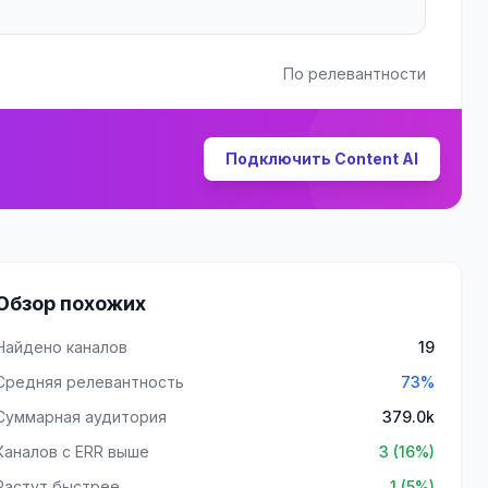
По релевантности
Подключить Content AI
Обзор похожих
Найдено каналов
19
Средняя релевантность
73%
Суммарная аудитория
379.0k
Каналов с ERR выше
3 (16%)
Растут быстрее
1 (5%)