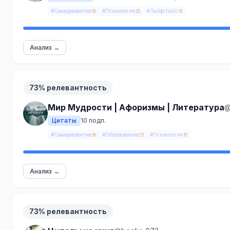
#Саморазвитие
#Психология
#Лайфстайл
30
25
15
Анализ →
73% релевантность
Мир Мудрости | Афоризмы | Литература
@
Цитаты
10 подп.
#Саморазвитие
#Образование
#Психология
30
25
15
Анализ →
73% релевантность