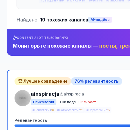
#Саморазвитие
#Психология
#Религия
#Лайфстайл
#
Найдено:
19 похожих каналов
AI-подбор
CONTENT AI ОТ TELEGRAPHYX
Мониторьте похожие каналы —
посты, тре
🏆 Лучшее совпадение
76% релевантность
ainspiracja
@ainspiracja
Психология
38.0k подп.
-0.5% рост
#Психология
#Саморазвитие
#Образование
30
25
15
Релевантность