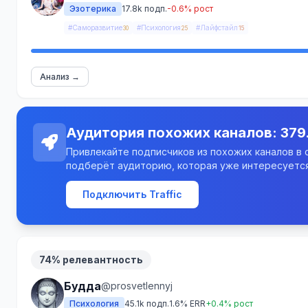
Эзотерика
17.8k подп.
-0.6% рост
#Саморазвитие
#Психология
#Лайфстайл
30
25
15
Анализ →
Аудитория похожих каналов: 379
Привлекайте подписчиков из похожих каналов в св
подберёт аудиторию, которая уже интересуется
Подключить Traffic
74% релевантность
Будда
@prosvetlennyj
Психология
45.1k подп.
1.6% ERR
+0.4% рост