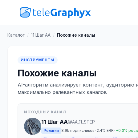
Каталог
/
11 Шаг АА
/
Похожие каналы
ИНСТРУМЕНТЫ
Похожие каналы
AI-алгоритм анализирует контент, аудиторию 
максимально релевантных каналов
ИСХОДНЫЙ КАНАЛ
11 Шаг АА
@AA_11_STEP
Религия
8.9k подписчиков
•
2.4% ERR
•
+0.3% рост