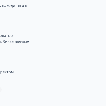
 находит его в
зоваться
аиболее важных
иректом.