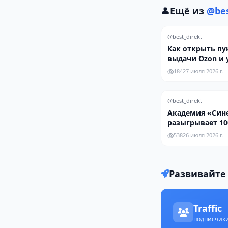
👤
Ещё из
@bes
@best_direkt
Как открыть пу
выдачи Ozon и 
доход бизнеса з
184
27 июля 2026 г.
@best_direkt
Академия «Син
разыгрывает 10
на бесплатное 
538
26 июля 2026 г.
Развивайте 
Traffic
подписчики