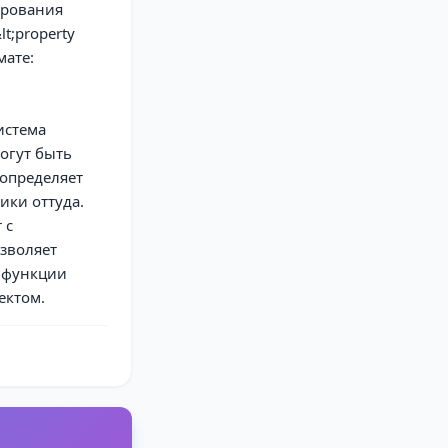
ирования
t;property
мате:
истема
могут быть
 определяет
ики оттуда.
 с
озволяет
 функции
ектом.