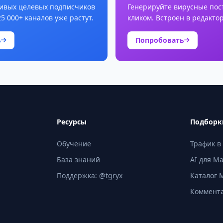
ивых целевых подписчиков
Генерируйте вирусные пос
25 000+ каналов уже растут.
кликом. Встроен в редактор
ь
Попробовать
Ресурсы
Подборк
Обучение
Трафик в
База знаний
AI для M
Поддержка: @tgryx
Каталог 
Коммент