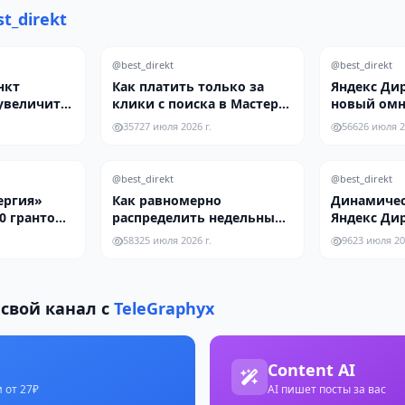
t_direkt
@best_direkt
@best_direkt
нкт
Как платить только за
Яндекс Дир
увеличить
клики с поиска в Мастер
новый ом
а 14 дней
кампаниях Яндекс Директ
формат «П
357
27 июля 2026 г.
566
26 июля 2
рекламы
@best_direkt
@best_direkt
ергия»
Как равномерно
Динамичес
0 грантов
распределить недельный
Яндекс Дир
обучение
бюджет в Яндекс Директ
обновленн
583
25 июля 2026 г.
96
23 июля 20
работы
свой канал с
TeleGraphyx
Content AI
 от 27₽
AI пишет посты за вас