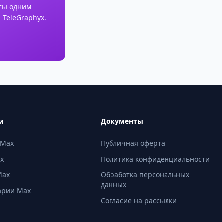
ты одним
 TeleGraphyx.
и
Документы
 Max
Публичная оферта
ax
Политика конфиденциальности
Max
Обработка персональных
данных
арии Max
Согласие на рассылки