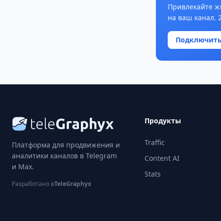
Привлекайте ж
на ваш канал. 
Подключит
Продукты
Traffic
Платформа для продвижения и
аналитики каналов в Telegram
Content AI
и Max.
Stats
Разработано в
TeleGraphyx