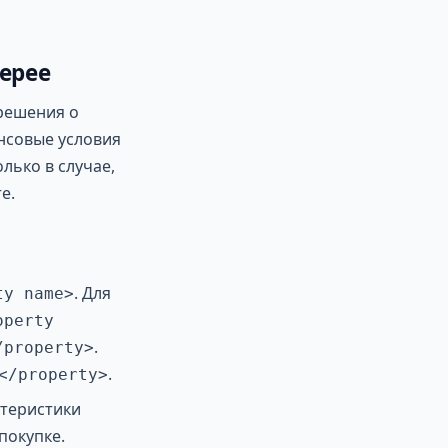
лерее
решения о
нсовые условия
лько в случае,
е.
. Для
ty name>
operty
.
/property>
.
</property>
ктеристики
покупке.