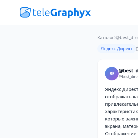
Каталог
@best_dir
Яндекс Директ
@best_d
BE
@best_dire
Яндекс Дирек
отображать ха
привлекательн
характеристик
которые важн
экрана, матер
Отображение х