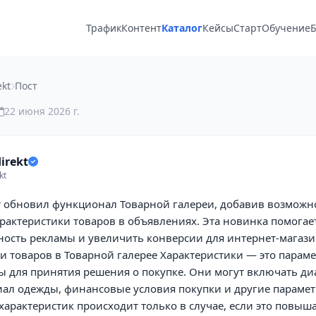
Трафик
Контент
Каталог
Кейсы
Старт
Обучение
Б
ekt
Пост
22 июня 2026 г.
irekt
kt
т обновил функционал Товарной галереи, добавив возможн
рактеристики товаров в объявлениях. Эта новинка помогае
ость рекламы и увеличить конверсии для интернет-магазин
и товаров в Товарной галерее Характеристики — это параме
ы для принятия решения о покупке. Они могут включать ди
иал одежды, финансовые условия покупки и другие парамет
арактеристик происходит только в случае, если это повыш