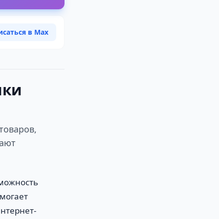
исаться в Max
ики
товаров,
вают
зможность
омогает
нтернет-