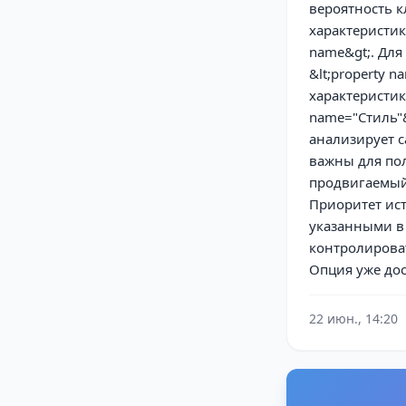
вероятность 
характеристик
name&gt;. Для
&lt;property 
характеристики
name="Стиль"&
анализирует с
важны для пол
продвигаемый 
Приоритет ист
указанными в 
контролирова
Опция уже дос
22 июн., 14:20