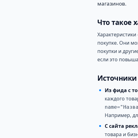
магазинов.
Что такое 
Характеристики 
покупке. Они мо
покупки и други
если это повыша
Источники
Из фида с т
каждого това
name="Назв
Например, дл
С сайта рек
товара и биз