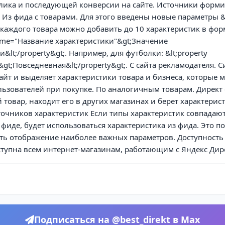
клика и последующей конверсии на сайте. Источники форм
 Из фида с товарами. Для этого введены новые параметры &l
 каждого товара можно добавить до 10 характеристик в фор
name="Название характеристики"&gt;Значение
&lt;/property&gt;. Например, для футболки: &lt;property
gt;Повседневная&lt;/property&gt;. С сайта рекламодателя. С
айт и выделяет характеристики товара и бизнеса, которые 
ьзователей при покупке. По аналогичным товарам. Директ
товар, находит его в других магазинах и берет характерист
очников характеристик Если типы характеристик совпадают
фиде, будет использоваться характеристика из фида. Это п
ть отображение наиболее важных параметров. Доступность
тупна всем интернет-магазинам, работающим с Яндекс Дир
Подписаться на @best_direkt в Max