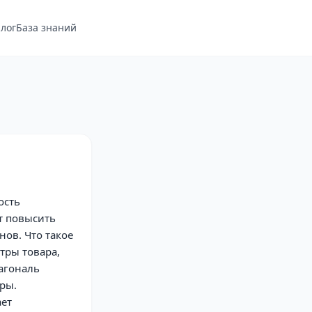
лог
База знаний
ость
т повысить
ов. Что такое
тры товара,
агональ
ры.
ает