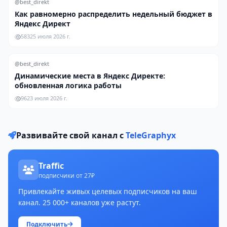
@best_direkt
Как равномерно распределить недельный бюджет в
Яндекс Директ
583
25 июля 2026 г.
@best_direkt
Динамические места в Яндекс Директе:
обновленная логика работы
96
23 июля 2026 г.
Развивайте свой канал с
TeleGraphyx
Traffic
подписчики от 27₽
Привлекайте живых целевых подписчиков на ваш
канал. 25 000+ каналов уже растут.
Подключить